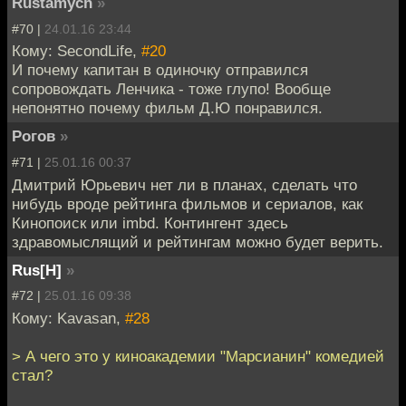
Rustamych
»
#70 |
24.01.16 23:44
Кому: SecondLife,
#20
И почему капитан в одиночку отправился
сопровождать Ленчика - тоже глупо! Вообще
непонятно почему фильм Д.Ю понравился.
Рогов
»
#71 |
25.01.16 00:37
Дмитрий Юрьевич нет ли в планах, сделать что
нибудь вроде рейтинга фильмов и сериалов, как
Кинопоиск или imbd. Контингент здесь
здравомыслящий и рейтингам можно будет верить.
Rus[H]
»
#72 |
25.01.16 09:38
Кому: Kavasan,
#28
> А чего это у киноакадемии "Марсианин" комедией
стал?