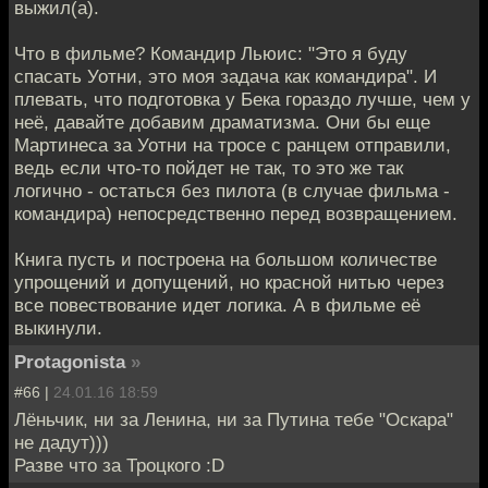
выжил(а).
Что в фильме? Командир Льюис: "Это я буду
спасать Уотни, это моя задача как командира". И
плевать, что подготовка у Бека гораздо лучше, чем у
неё, давайте добавим драматизма. Они бы еще
Мартинеса за Уотни на тросе с ранцем отправили,
ведь если что-то пойдет не так, то это же так
логично - остаться без пилота (в случае фильма -
командира) непосредственно перед возвращением.
Книга пусть и построена на большом количестве
упрощений и допущений, но красной нитью через
все повествование идет логика. А в фильме её
выкинули.
Protagonista
»
#66 |
24.01.16 18:59
Лёньчик, ни за Ленина, ни за Путина тебе "Оскара"
не дадут)))
Разве что за Троцкого :D