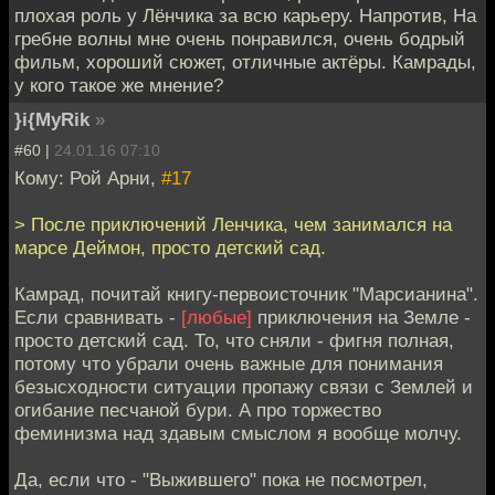
плохая роль у Лёнчика за всю карьеру. Напротив, На
гребне волны мне очень понравился, очень бодрый
фильм, хороший сюжет, отличные актёры. Камрады,
у кого такое же мнение?
}i{MyRik
»
#60 |
24.01.16 07:10
Кому: Рой Арни,
#17
> После приключений Ленчика, чем занимался на
марсе Деймон, просто детский сад.
Камрад, почитай книгу-первоисточник "Марсианина".
Если сравнивать -
[любые]
приключения на Земле -
просто детский сад. То, что сняли - фигня полная,
потому что убрали очень важные для понимания
безысходности ситуации пропажу связи с Землей и
огибание песчаной бури. А про торжество
феминизма над здавым смыслом я вообще молчу.
Да, если что - "Выжившего" пока не посмотрел,