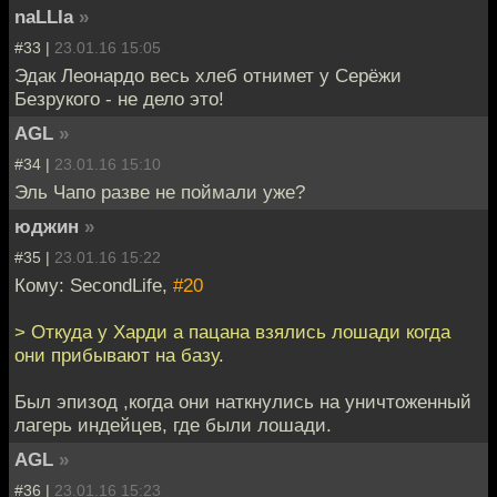
naLLIa
»
#33 |
23.01.16 15:05
Эдак Леонардо весь хлеб отнимет у Серёжи
Безрукого - не дело это!
AGL
»
#34 |
23.01.16 15:10
Эль Чапо разве не поймали уже?
юджин
»
#35 |
23.01.16 15:22
Кому: SecondLife,
#20
> Откуда у Харди а пацана взялись лошади когда
они прибывают на базу.
Был эпизод ,когда они наткнулись на уничтоженный
лагерь индейцев, где были лошади.
AGL
»
#36 |
23.01.16 15:23