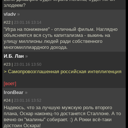
злодеем?
vladv
»
#22 |
23.01.16 13:14
"Игра на понижение" - отличный фильм. Наглядно
объясняется вся суть капитализма - выкинь на
улицу миллионы людей ради собственного
многомиллиардного дохода.
И.Б. Лан
»
#23 |
23.01.16 13:50
> Самопровозглашенная российская интеллигенция
[воет]
IronBear
»
#24 |
23.01.16 13:52
Надеюсь, что за лучшую мужскую роль второго
плана, Оскар наконец-то достанется Сталлоне. А то
вечно он "малины" собирает. :) А Рокки всё-таки
достоин Оскара!