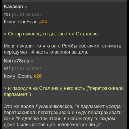
Kavasan
»
#31 |
23.01.16 15:05
Кому: IronBear,
#24
> Оскар наконец-то достанется Сталлоне
Меня печалит,то что он с Рембы соскочил, снимать
передумал. 4 часть классная вышла.
Koiru78rus
»
#32 |
23.01.16 15:05
Кому: Doom,
#26
> и пародия на Сталина у него есть ("перетрахивали
парламент")
Это же вроде Лукашенковское, "я парламент усегда
ператрахивал, ператрахиваю и буду ператрахивать"
как и "я сделаю так чтобы в новом году в каждом
доме были настоящие человеческие яйца"