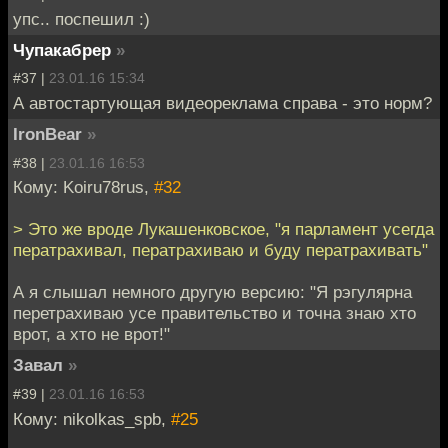
упс.. поспешил :)
Чупакабрер
»
#37 |
23.01.16 15:34
А автостартующая видеореклама справа - это норм?
IronBear
»
#38 |
23.01.16 16:53
Кому: Koiru78rus,
#32
> Это же вроде Лукашенковское, "я парламент усегда
ператрахивал, ператрахиваю и буду ператрахивать"
А я слышал немного другую версию: "Я рэгулярна
перетрахиваю усе правительство и точна знаю хто
врот, а хто не врот!"
Завал
»
#39 |
23.01.16 16:53
Кому: nikolkas_spb,
#25