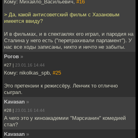
Кому: Михайло_Васильевич,
#16
> Да, какой антисоветский фильм с Хазановым
имеется ввиду?
И в фильмах, и в спектаклях его играл, и пародия на
Сталина у него есть ("перетрахивали парламент"). У
нас все ходы записаны, никто и ничто не забыты.
Рогов
»
#27 |
23.01.16 14:44
Кому: nikolkas_spb,
#25
Это претензии к режиссёру. Ленчик то отлично
сыграл.
Kavasan
»
#28 |
23.01.16 14:44
А чего это у киноакадемии "Марсианин" комедией
стал?
Kavasan
»