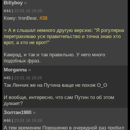
Billyboy
»
#44 |
23.01.16 19:25
Кому: IronBear,
#38
> А я слышал немного другую версию: "Я рэгулярна
перетрахиваю усе правительство и точна знаю хто
врот, а хто не врот!"
Камрад, и так и так правильно. У него много
подобных фраз.
Morganna
»
#45 |
23.01.16 19:25
Так Ленчик же на Путина ваще не похож О_О
И вообще, интересно, что сам Путин то об этом
думает?
Золтан1980
»
#46 |
23.01.16 19:26
А тем временем Порошенко в очередной раз пробил