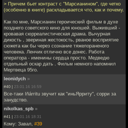
> Причем бьет контраст с "Марсианином", где четко
(особенно в книге) раскладывается что, как и почему.
Как по мне, Марсианин героический фильм в духе
позднего советского кино для юношей. Выживший -
кровавая сюрреалистическая драма. Вычурная
дикость , звериная жестокость, рваное восприятие
сюжета как бы через сознание тяжелораненого
человека. Ленчик отлично все донес. Работа
оператора - именины сердца просто. Медведю
отдельный оскар дать . Фильм немного напомнил
Мертвеца 95го.
leonidych
»
#40 |
23.01.16 16:59
Все-таки Iñárritu звучит как "иньЯрриту", сорри за
занудство.
nikolkas_spb
»
#41 |
23.01.16 18:31
Кому: Завал,
#39