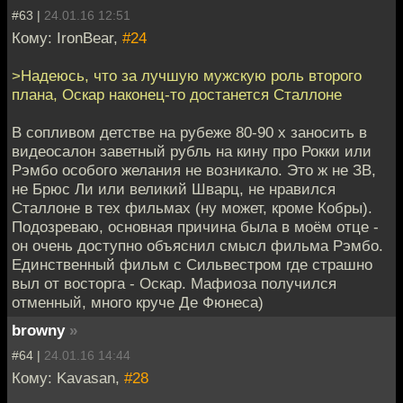
#63 |
24.01.16 12:51
Кому: IronBear,
#24
>Надеюсь, что за лучшую мужскую роль второго
плана, Оскар наконец-то достанется Сталлоне
В сопливом детстве на рубеже 80-90 х заносить в
видеосалон заветный рубль на кину про Рокки или
Рэмбо особого желания не возникало. Это ж не ЗВ,
не Брюс Ли или великий Шварц, не нравился
Сталлоне в тех фильмах (ну может, кроме Кобры).
Подозреваю, основная причина была в моём отце -
он очень доступно объяснил смысл фильма Рэмбо.
Единственный фильм с Сильвестром где страшно
выл от восторга - Оскар. Мафиоза получился
отменный, много круче Де Фюнеса)
browny
»
#64 |
24.01.16 14:44
Кому: Kavasan,
#28