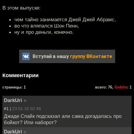
В этом выпуске:
чем тайно занимается Джей Джей Абрамс,
во что вляпался Шон Пенн,
ну и про деньги, конечно.
Вступай в нашу
группу ВКонтакте
Комментарии
cтраницы: 1
всего: 76,
Goblin
: 1
DarkUri
»
#1 |
23.01.16 02:48
Джаде Спайк подсказал али сама догадалась про
бойкот? Или наборот?
DarkUri
»