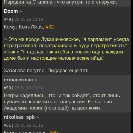
Пародия на Сталина - что внутри, то и снаружи.
Doom
»
#49 |
23.01.16 20:19
Кому: Koiru78rus,
#32
> Это же вроде Лукашенковское, "я парламент усегда
ператрахивал, ператрахиваю и буду ператрахивать"
> как и "я сделаю так чтобы в новом году в каждом
доме были настоящие человеческие яйца"
Хазанова погугли. Пидарас ещё тот.
ermacermac
»
#50 |
23.01.16 20:34
Негры надеялись, что "и так сойдёт", стоит лишь
публично вспомнить о толерастии. К счастью
Академии пофиг (пока ещё) на цвет кожи.
nikolkas_spb
»
#51 |
23.01.16 21:16
Кому: ermacermac,
#50