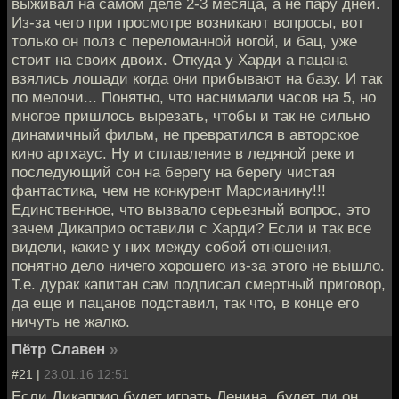
выживал на самом деле 2-3 месяца, а не пару дней.
Из-за чего при просмотре возникают вопросы, вот
только он полз с переломанной ногой, и бац, уже
стоит на своих двоих. Откуда у Харди а пацана
взялись лошади когда они прибывают на базу. И так
по мелочи... Понятно, что наснимали часов на 5, но
многое пришлось вырезать, чтобы и так не сильно
динамичный фильм, не превратился в авторское
кино артхаус. Ну и сплавление в ледяной реке и
последующий сон на берегу на берегу чистая
фантастика, чем не конкурент Марсианину!!!
Единственное, что вызвало серьезный вопрос, это
зачем Дикаприо оставили с Харди? Если и так все
видели, какие у них между собой отношения,
понятно дело ничего хорошего из-за этого не вышло.
Т.е. дурак капитан сам подписал смертный приговор,
да еще и пацанов подставил, так что, в конце его
ничуть не жалко.
Пётр Славен
»
#21 |
23.01.16 12:51
Если Дикаприо будет играть Ленина, будет ли он