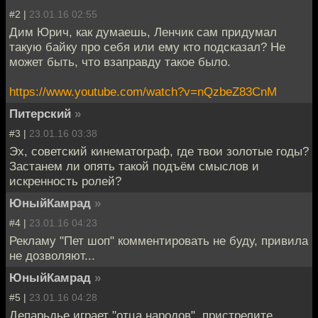
#2 |
23.01.16 02:55
Дим Юрич, как думаешь, Ленчик сам придумал
такую байку про себя или ему кто подсказал? Не
может быть, что взаправду такое было.
https://www.youtube.com/watch?v=nQzbeZ83CnM
Питерский
»
#3 |
23.01.16 03:38
Эх, советский кинематограф, где твои золотые годы?
Застанем ли опять такой подъём смыслов и
искренность ролей?
ЮныйКамрад
»
#4 |
23.01.16 04:23
Рекламу "Пет шоп" комментировать не буду, привила
не дозволяют...
ЮныйКамрад
»
#5 |
23.01.16 04:28
Депарьдье играет "отца народов", пристрелите