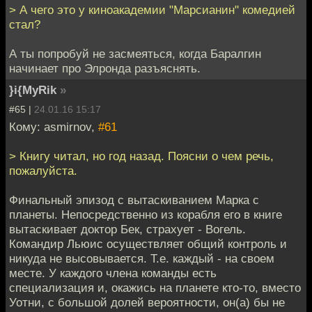
> А чего это у киноакадемии "Марсианин" комедией
стал?
А ты попробуй не засмеяться, когда Баралгин
начинает про Элронда разъяснять.
}i{MyRik
»
#65 |
24.01.16 15:17
Кому: asmirnov,
#61
> Книгу читал, но год назад. Поясни о чем речь,
пожалуйста.
Финальный эпизод с вытаскиванием Марка с
планеты. Непосредственно из корабля его в книге
вытаскивает доктор Бек, страхует - Вогель.
Командир Льюис осуществляет общий контроль и
никуда не высовывается. Т.е. каждый - на своем
месте. У каждого члена команды есть
специализация и, окажись на планете кто-то, вместо
Уотни, с большой долей вероятности, он(а) бы не