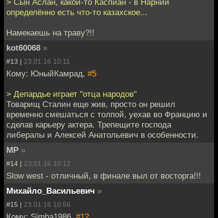
> Сын Аслан, какой-то Каспиан - в Нарнии
определённо есть что-то казахское...
Намекаешь на траву?!!
kot60068
»
#13 |
23.01.16 10:11
Кому: ЮныйКамрад,
#5
> Депардье играет "отца народов"
Товарищ Сталин еще жив, просто он решил
временно смешаться с толпой, уехав во Францию и
сделав карьеру актера. Трепещите господа
либералы и Алексей Анатольевич в особенности.
MP
»
#14 |
23.01.16 10:12
Slow west - отличный, в финале выл от восторга!!!
Михайло_Васильевич
»
#15 |
23.01.16 10:56
Кому: Simba1986,
#12