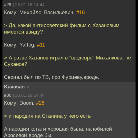
#29 |
23.01.16 14:44
Кому: Михайло_Васильевич,
#16
> Да, какой антисоветский фильм с Хазановым
имеется ввиду?
Кому: Yaffeg,
#11
> А разве Хазанов играл в "шедевре" Михалкова, не
Суханов?
Сериал был по ТВ, про Фурцеву,вроде.
Kavasan
»
#30 |
23.01.16 14:44
Кому: Doom,
#26
> и пародия на Сталина у него есть
А пародия кстати хорошая была, на юбилей
Аросевой вроде бы.