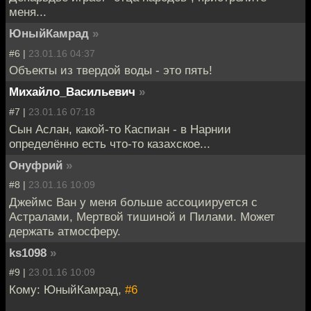
меня...
ЮныйКамрад
»
#6 |
23.01.16 04:37
Объекты из твердой воды - это пять!
Михайло_Васильевич
»
#7 |
23.01.16 07:18
Сын Аслан, какой-то Каспиан - в Нарнии
определённо есть что-то казахское...
Онуфрий
»
#8 |
23.01.16 10:09
Джеймс Ван у меня больше ассоциируется с
Астралами, Мертвой тишиной и Пилами. Может
держать атмосферу.
ks1098
»
#9 |
23.01.16 10:09
Кому: ЮныйКамрад,
#6