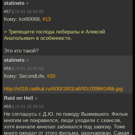
stalinets
»
#57 |
24.01.16 02:00
Кому: kot60068,
#13
> Трепещите господа либералы и Алексей
Анатольевич в особенности.
Это кто такой?
stalinets
»
#58 |
24.01.16 02:00
Кому: SecondLife,
#20
http://s019.radikal.ru/i630/1601/a6/92c03966146b.jpg
Raid on Hell
»
#59 |
24.01.16 06:54
Не соглашусь с Д.Ю. по поводу Выжившего. Фильм
многим не понравился, люди уходили с сеансов,
хотя вначале кинозал забивался под завязку. Тоже
много ожидал от этого фильма, разочарован. Самая