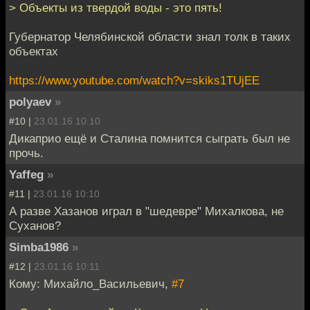
> Объекты из твердой воды - это пять!
Губернатор Челябинской области знал толк в таких
объектах
https://www.youtube.com/watch?v=skiks1TUjEE
polyaev
»
#10 |
23.01.16 10:10
Дикаприо ещё и Сталина помнится сыграть был не
прочь.
Yaffeg
»
#11 |
23.01.16 10:10
А разве Хазанов играл в "шедевре" Михалкова, не
Суханов?
Simba1986
»
#12 |
23.01.16 10:11
Кому: Михайло_Васильевич,
#7