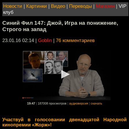
Новости
|
Картинки
|
Видео
|
Переводы
|
Магазин
|
VIP
клуб
Синий Фил 147: Джой, Игра на понижение,
Строго на запад
23.01.16 02:14
|
Goblin
|
76 комментариев
19:47
|
187008 просмотров
|
аудиоверсия
|
скачать
Участвуй в голосовании двенадцатой Народной
кинопремии «Жорж»!