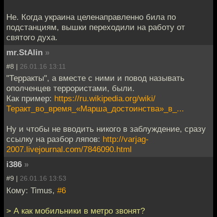
Не. Когда украина целенаправленно била по
подстанциям, вышки переходили на работу от
святого духа.
mr.StAlin
»
#8 |
26.01.16 13:11
"Терракты", а вместе с ними и повод называть
ополченцев террористами, были.
Как пример:
https://ru.wikipedia.org/wiki/
Теракт_во_время_«Марша_достоинства»_в_...
Ну и чтобы не вводить никого в заблуждение, сразу
ссылку на разбор ляпов:
http://varjag-
2007.livejournal.com/7846090.html
i386
»
#9 |
26.01.16 13:53
Кому: Timus,
#6
> А как мобильники в метро звонят?