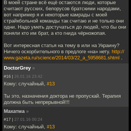
В моей стране всё ещё остаются люди, которые
считают русских, белорусов братскими народами,
вот например я и некоторые камрады с моей
страйкбольной команды так считаю и не только они
одни. Надо уметь достучаться до людей, что бы они
поняли кто им брат, а кто гнида чёрножопая.
Вот интересная статья на тему в или на Украину?
Ничего оскорбительного в предлоге «на» нету.
http://
www.gazeta.ru/science/2014/03/22_a_5958681.shtml
.
DoctorGrey
»
#16 |
26.01.16 23:42
Кому: случайный,
#13
Ты это, назначения доктора не пропускай. Терапия
должна быть непрерывной!!!
Махатма
»
#17 |
27.01.16 00:24
Кому: случайный,
#13