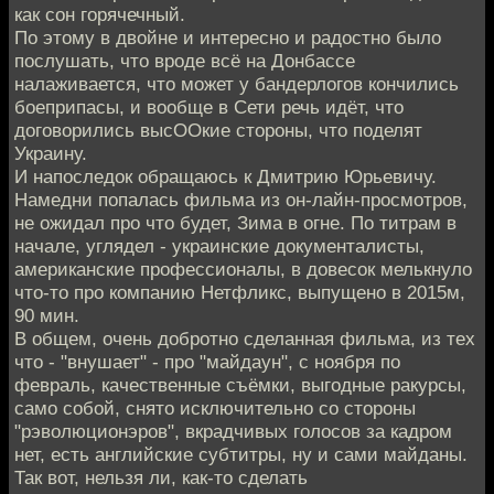
как сон горячечный.
По этому в двойне и интересно и радостно было
послушать, что вроде всё на Донбассе
налаживается, что может у бандерлогов кончились
боеприпасы, и вообще в Сети речь идёт, что
договорились высООкие стороны, что поделят
Украину.
И напоследок обращаюсь к Дмитрию Юрьевичу.
Намедни попалась фильма из он-лайн-просмотров,
не ожидал про что будет, Зима в огне. По титрам в
начале, углядел - украинские документалисты,
американские профессионалы, в довесок мелькнуло
что-то про компанию Нетфликс, выпущено в 2015м,
90 мин.
В общем, очень добротно сделанная фильма, из тех
что - "внушает" - про "майдаун", с ноября по
февраль, качественные съёмки, выгодные ракурсы,
само собой, снято исключительно со стороны
"рэволюционэров", вкрадчивых голосов за кадром
нет, есть английские субтитры, ну и сами майданы.
Так вот, нельзя ли, как-то сделать