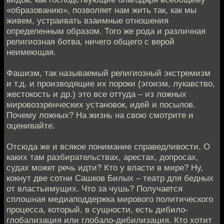
«образованию», позволяет нам жить так, как мы
живем, устраивать взаимные отношения
определенным образом. Того же рода и различная
религиозная ботва, ничего общего с верой
неимеющая.
Фашизм, так называемый религиозный экстремизм
и т.д. и производящие их пороки (эгоизм, лукавство,
жестокость и др.) это все оттуда – из ложных
мировоззренческих установок, идей и посылов.
Почему ложных? На жизнь на свою смотрите и
оценивайте.
Отсюда же и всякое понимание справедливости. О
каких там разбирательствах, арестах, допросах,
судах может речь идти? Кто у власти в мире? Ну,
кокнут две сотни Сашков Билых – театр для бедных
от властьимущих. Что за чушь? Получается
сплошная медиаподдержка мирового политического
процесса, который, в сущности, есть дибило-
глобализация или глобало-дибилизация. Кто хотит