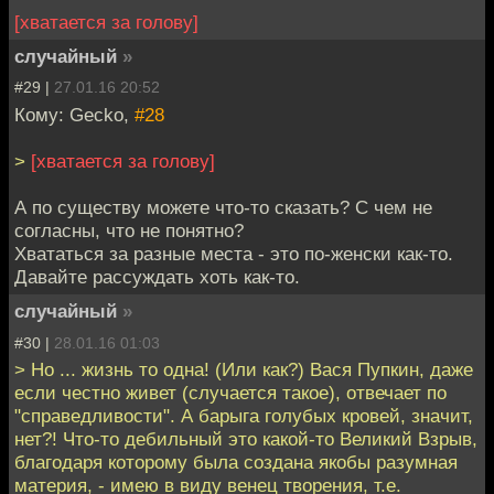
[хватается за голову]
случайный
»
#29 |
27.01.16 20:52
Кому: Gecko,
#28
>
[хватается за голову]
А по существу можете что-то сказать? С чем не
согласны, что не понятно?
Хвататься за разные места - это по-женски как-то.
Давайте рассуждать хоть как-то.
случайный
»
#30 |
28.01.16 01:03
> Но ... жизнь то одна! (Или как?) Вася Пупкин, даже
если честно живет (случается такое), отвечает по
"справедливости". А барыга голубых кровей, значит,
нет?! Что-то дебильный это какой-то Великий Взрыв,
благодаря которому была создана якобы разумная
материя, - имею в виду венец творения, т.е.