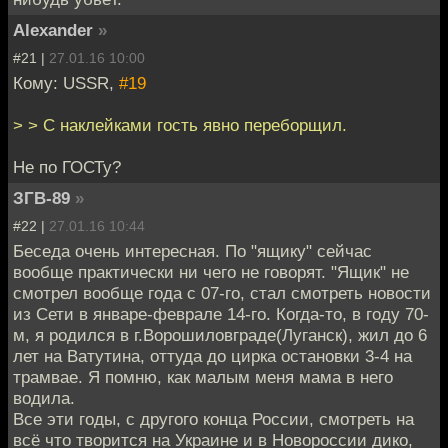
Alexander
»
#21 |
27.01.16 10:00
Кому: USSR,
#19
> > С наклейками гость явно переборщил.
Не по ГОСТу?
ЗГВ-89
»
#22 |
27.01.16 10:44
Беседа очень интересная. По "ящику" сейчас
вообще практически ни чего не говорят. "Ящик" не
смотрел вообще года с 07-го, стал смотреть новости
из Сети в январе-феврале 14-го. Когда-то, в году 70-
м, я родился в г.Ворошиловграде(Луганск), жил до 6
лет на Ватутина, оттуда до цирка остановки 3-4 на
трамвае. Я помню, как малым меня мама в него
водила.
Все эти годы, с другого конца России, смотреть на
всё что творится на Украине и в Новороссии дико,