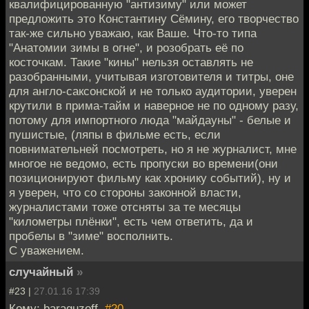
квалифицированную "антизиму" или может
предложить это Константину Сёмину, его творчество
так-же сильно уважаю, как Ваше. Что-то типа
"Анатомии зимы в огне", и розобрать её по
косточкам. Такие "кины" нельзя оставлять не
разобранными, учитывая изготовителя и титры, оне
для англо-саксонской и не только аудитории, уверен
крутили в прима-тайм и наверное не по одному разу,
потому для импортного люда "майдауны" - белые и
пушистые, (ляпы в фильме есть, если
повнимательней посмотреть, но я не журналист, мне
многое не ведомо, есть пропуски во времени(они
позиционируют фильму как хронику событий), ну и
я уверен, что со стороны законной власти,
журналистами тоже отсняты за те месяцы
"километры плёнки", есть чем ответить, да и
пробелы в "зиме" восполнить.
С уважением.
случайный
»
#23 |
27.01.16 17:39
Кому: baraguzoff,
#20