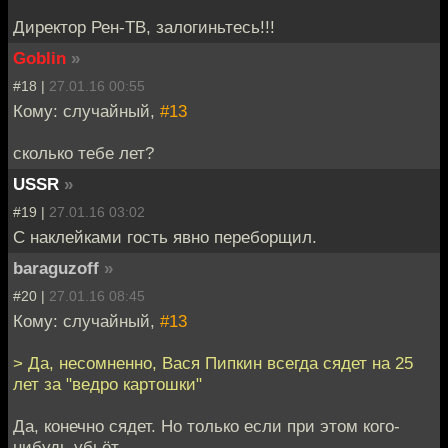
Директор Рен-ТВ, залогиньтесь!!!
Goblin
»
#18 |
27.01.16 00:55
Кому: случайный,
#13
сколько тебе лет?
USSR
»
#19 |
27.01.16 03:02
С наклейками гость явно переборщил.
baraguzoff
»
#20 |
27.01.16 08:45
Кому: случайный,
#13
> Да, несомненно, Вася Пипкин всегда сядет на 25
лет за "ведро картошки"
Да, конечно сядет. Но только если при этом кого-
нибудь убьёт.