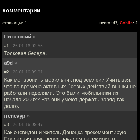
Комментарии
cтраницы: 1
всего: 43,
Goblin
: 2
Питерский
»
#1 |
26.01.16 02:55
Толковая беседа.
a9d
»
#2 |
26.01.16 09:01
Как мог звонить мобильник под землей? Учитывая,
что во времена активных боевых действий вышки не
работали неделями. Это были мобильники из
начала 2000х? Раз они умеют держать заряд так
долго.
irenevyp
»
#3 |
26.01.16 09:47
Как очевидец и житель Донецка прокомментирую
Последняя ночь перед началом перемирия в