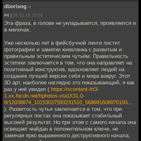
dborisog
»
#4 |
26.01.16 10:01
Эта фраза, в голове не укладывается, проявляется и
в мелочах.
Уже несколько лет в фейсбучной ленте постит
фотографии и заметки киевлянка с развитым и
правильным эстетическим чутьём. Правильность
эстетики заключается в том, что она направляет на
позитивный конструктив, вдохновляет людей на
создание лучшей версии себя и мира вокруг. Этот
3D арт, наиболее наглядно это показывающий, я как
раз у неё увидел (
https://scontent-frt3-
1.xx.fbcdn.net/hphotos-xta1/t31.0-
8/12038874_10153037593231510_568691608970193...
). Развитость чутья заключается в том, что при
регулярных постах она показывает стабильный
высокий результат. Но при этом с самого начала она
освещает майдан в положительном ключе, не
замечая ярко выраженного деструктивного начала,