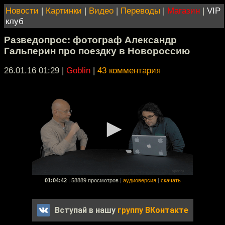
Новости
|
Картинки
|
Видео
|
Переводы
|
Магазин
|
VIP
клуб
Разведопрос: фотограф Александр
Гальперин про поездку в Новороссию
26.01.16 01:29
|
Goblin
|
43 комментария
01:04:42
|
58889 просмотров
|
аудиоверсия
|
скачать
Вступай в нашу
группу ВКонтакте