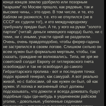
конце концов землю удобрило или позорным
"маршем" по Москве прошло, как рядовые, так и
высокие чины, - это одно. В том числе, и те, кто
баблом не разжился, т.е. кто не откупился (не в
СССР их судили то!), и кто международному
трибуналу предан был. А те, у кого на руках "золото
партии" (читай: деньги немецкого народа) было, ни с
теми, ни с иными, участи одной не разделили.
Очень, очень правдоподобно, чтобы фюрер-гадина
не застрелился в своем логове. Слишком сильно он
всем нужен был формально мертвым, чтобы, так
сказать, граждане не волновались. Типа, не зря же
советский солдат Европу от гитлеровского гнета
освобождал и так не освободил до самого
Гибралтарского пролива - вот и последняя точка:
подох вражий генерал, как самурай. А вот реально
живой, но с бабосами, ой как нужен он был, ой как
нужен. И логика и жизненный опыт должны
подсказывать, что дожили и всегда доживать будут
подобные гады где-нибудь в уединенном райском
уголке, - довольные, убеленные сединами