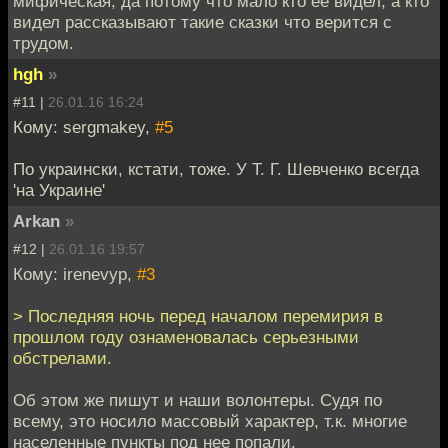
мифическая, да потому что мало кто ее видел, а кто
видел рассказывают такие сказки что верится с
трудом.
hgh
»
#11 |
26.01.16 16:24
Кому: sergmakey,
#5
По украински, кстати, тоже. У Т. Г. Шевченко всегда
'на Украине'
Arkan
»
#12 |
26.01.16 19:57
Кому: irenevyp,
#3
> Последняя ночь перед началом перемирия в
прошлом году ознаменовалась серьезными
обстрелами.
Об этом же пишут и наши волонтеры. Судя по
всему, это носило массовый характер, т.к. многие
населенные пункты под нее попали.