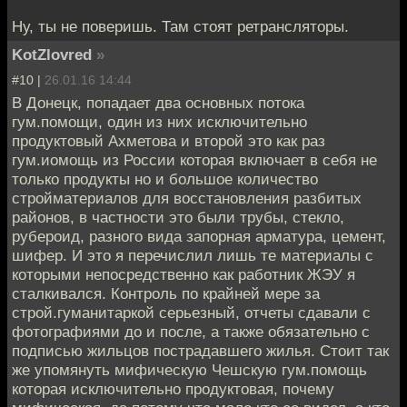
Ну, ты не поверишь. Там стоят ретрансляторы.
KotZlovred
»
#10 |
26.01.16 14:44
В Донецк, попадает два основных потока
гум.помощи, один из них исключительно
продуктовый Ахметова и второй это как раз
гум.иомощь из России которая включает в себя не
только продукты но и большое количество
стройматериалов для восстановления разбитых
районов, в частности это были трубы, стекло,
рубероид, разного вида запорная арматура, цемент,
шифер. И это я перечислил лишь те материалы с
которыми непосредственно как работник ЖЭУ я
сталкивался. Контроль по крайней мере за
строй.гуманитаркой серьезный, отчеты сдавали с
фотографиями до и после, а также обязательно с
подписью жильцов пострадавшего жилья. Стоит так
же упомянуть мифическую Чешскую гум.помощь
которая исключительно продуктовая, почему