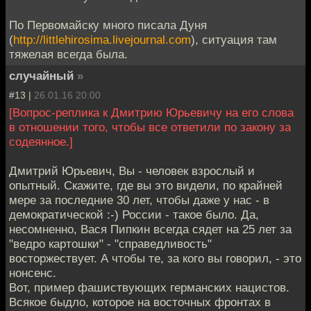
По Первомайску много писала Дуня
(
http://littlehirosima.livejournal.com
), ситуация там
тяжелая всегда была.
случайный
»
#13 |
26.01.16 20:00
[Вопрос-реплика к Дмитрию Юрьевичу на его слова
в отношении того, чтобы все ответили по закону за
содеянное.]
Дмитрий Юрьевич, Вы - человек взрослый и
опытный. Скажите, где вы это видели, по крайней
мере за последние 30 лет, чтобы даже у нас - в
демократической :-) России - такое было. Да,
несомненно, Вася Пипкин всегда сядет на 25 лет за
"ведро картошки" - "справедливость"
восторжествует. А чтобы те, за кого вы говорил, - это
нонсенс.
Вот, пример фашиствующих германских нацистов.
Всякое быдло, которое на восточных фронтах в