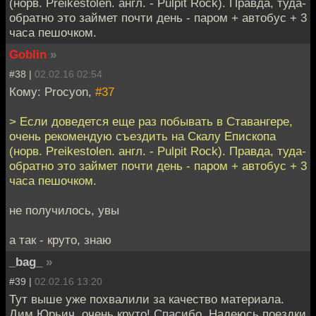
(норв. Preikestolen. англ. - Pulpit Rock). Правда, туда-
обратно это займет почти день - паром + автобус + 3
часа пешочком.
Goblin
»
#38 |
02.02.16 02:54
Кому: Procyon,
#37
> Если доведется еще раз побывать в Ставангере,
очень рекомендую съездить на Скалу Епископа
(норв. Preikestolen. англ. - Pulpit Rock). Правда, туда-
обратно это займет почти день - паром + автобус + 3
часа пешочком.
не получилось, увы
а так - круто, знаю
_bag_
»
#39 |
02.02.16 13:20
Тут выше уже похвалили за качество материала.
Дим Юрьич, очень круто! Спасибо. Надеюсь поездки