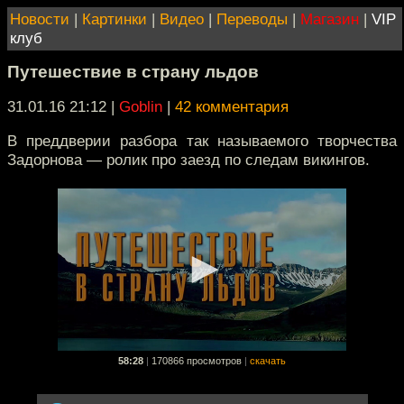
Новости
|
Картинки
|
Видео
|
Переводы
|
Магазин
|
VIP
клуб
Путешествие в страну льдов
31.01.16 21:12
|
Goblin
|
42 комментария
В преддверии разбора так называемого творчества
Задорнова — ролик про заезд по следам викингов.
58:28
|
170866 просмотров
|
скачать