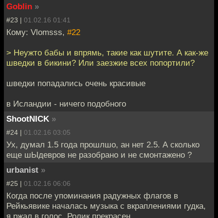
Goblin
»
#23 |
01.02.16 01:41
Кому: Vlomsss,
#22
> Неужто бабы и впрямь, такие как шутите. А как-же
шведки в бикини? Или заезжие всех попортили?
шведки попадались очень красивые
в Исландии - ничего подобного
ShootNICK
»
#24 |
01.02.16 03:05
Ух, думал 1.5 года прошлшо, ан нет 2.5. А сколько
еще шЫдевров не разобрано и не смонтажено ?
urbanist
»
#25 |
01.02.16 06:06
Когда после упоминания радужных флагов в
Рейкьявике началась музыка с вкраплениями гудка,
я ржал в голос. Ролик прекрасен.