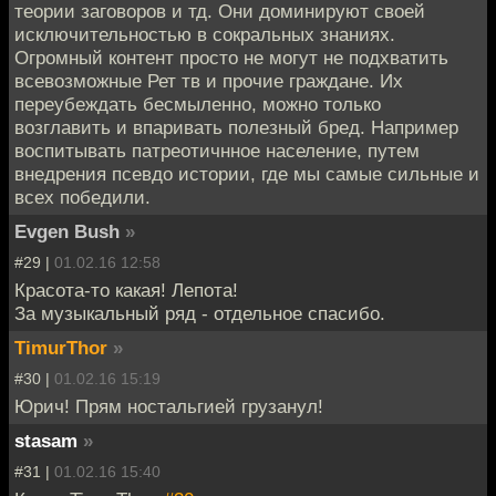
теории заговоров и тд. Они доминируют своей
исключительностью в сокральных знаниях.
Огромный контент просто не могут не подхватить
всевозможные Рет тв и прочие граждане. Их
переубеждать бесмыленно, можно только
возглавить и впаривать полезный бред. Например
воспитывать патреотичнное население, путем
внедрения псевдо истории, где мы самые сильные и
всех победили.
Evgen Bush
»
#29 |
01.02.16 12:58
Красота-то какая! Лепота!
За музыкальный ряд - отдельное спасибо.
TimurThor
»
#30 |
01.02.16 15:19
Юрич! Прям ностальгией грузанул!
stasam
»
#31 |
01.02.16 15:40