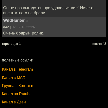
Он не про выгоду, он про удовольствие! Ничего
внештатного не брали.
WildHunter
»
#42 |
02.02.16 22:26
Очень бодрый ролик.
cтраницы: 1
всего: 42
полезные ссылки
Канал в Telegram
Канал в MAX
Группа в Контакте
Канал на Rutube
Канал в Дзен