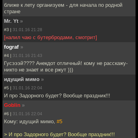
ближе к лету организуем - для начала по родной
стране
Mr. Yt
»
#3 |
31.01.16 21:28
[налил чаю с бутербродами, смотрит]
fograf
»
#4 |
31.01.16 21:43
Гусэээй???? Анекдот отличный! кому не расскажу-
никто не знает и все ржут )))
идущий мимо
»
#5 |
31.01.16 22:04
И про Задорного будет? Вообще праздник!!!
Goblin
»
#6 |
31.01.16 22:04
Кому: идущий мимо,
#5
> И про Задорного будет? Вообще праздник!!!