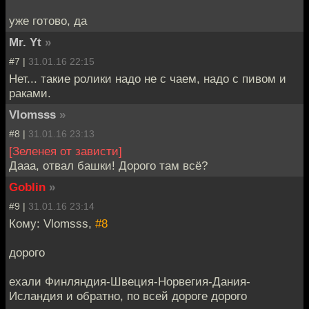
уже готово, да
Mr. Yt
»
#7 |
31.01.16 22:15
Нет... такие ролики надо не с чаем, надо с пивом и
раками.
Vlomsss
»
#8 |
31.01.16 23:13
[Зеленея от зависти]
Дааа, отвал башки! Дорого там всё?
Goblin
»
#9 |
31.01.16 23:14
Кому: Vlomsss,
#8
дорого
ехали Финляндия-Швеция-Норвегия-Дания-
Исландия и обратно, по всей дороге дорого