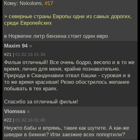
Кому: Nskolomi,
#17
> северные страны Европы одни из самых дорогих,
среди Европейских
в Норвегии литр бензина стоит один евро
Maxim 94
»
#21 |
01.02.16 01:34
Фильм отличный! Все очень бодро, весело и в то же
время, лично для меня, крайне познавательно.
Природа в Скандинавии отвал башки - суровая и в
то же время красивая! Резко обострилось желание
побывать в тех краях.
Спасибо за отличный фильм!
Vlomsss
»
#22 |
01.02.16 01:40
Неужто бабы и впрямь, такие как шутите. А как-же
шведки в бикини? Или заезжие всех попортили?