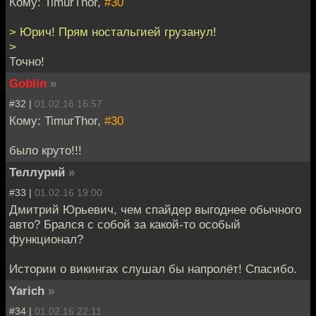
Кому: TimurThor,
#30
> Юрич! Прям ностальгией грузанул!
>
Точно!
Goblin
»
#32 |
01.02.16 16:57
Кому: TimurThor,
#30
было круто!!!
Теллурий
»
#33 |
01.02.16 19:00
Дмитрий Юрьевич, чем спайдер выгоднее обычного
авто? Брался с собой за какой-то особый
функционал?
Истории о викингах слушал бы напролёт! Спасибо.
Yarich
»
#34 |
01.02.16 22:11