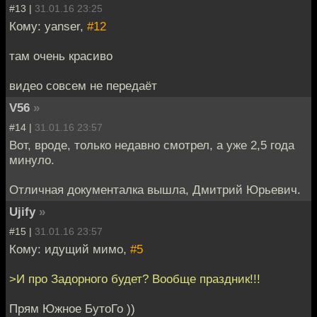
#13 |
31.01.16 23:25
Кому: yanser,
#12
там очень красиво
видео совсем не передаёт
V56
»
#14 |
31.01.16 23:57
Вот, вроде, только недавно смотрел, а уже 2,5 года
минуло.
Отличная документалка вышла, Дмитрий Юрьевич.
Ujify
»
#15 |
31.01.16 23:57
Кому: идущий мимо,
#5
>И про Задорного будет? Вообще праздник!!!
Прям Южное БутоГо ))