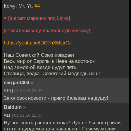
Кому: Mr. Yt,
#4
>
[шагает маршем под Links]
[ставит камраду правильную музыку]
https://youtu.be/lDQ7hXMLxGc
Наш Советский Союз покарает
Весь мир от Европы к Неве на восто-ок
Над землё-ой везде будут петь:
Столица, водка, Советский медведь наш!
sergant404
»
#10 |
01.02.16 21:37
Заголовок новости - прямо бальзам на душу!
Balduin
»
#11 |
01.02.16 21:37
Ну вот опять распил и откат! Лучше бы построили
стотню дурдомов для навальнят! Почему молчит