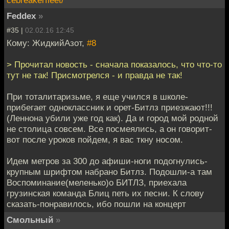
cebreakerfleet/
Feddex
»
#35 |
02.02.16 12:45
Кому: ЖидкийАзот,
#8
> Прочитал новость - сначала показалось, что что-то
тут не так! Присмотрелся - и правда не так!
При тоталитаризьме, я еще учился в школе-
прибегает одноклассник и орет-Битлз приезжают!!!
(Леннона убили уже год как). Да и город мой родной
не столица совсем. Все посмеялись, а он говорит-
вот после уроков пойдем, я вас ткну носом.
Идем метров за 300 до афиши-ноги подогнулись-
крупным шрифтом набрано Битлз. Подошли-а там
Воспоминание(меленько)о БИТЛЗ, приехала
грузинская команда Блиц петь их песни. К слову
сказать-понравилось, ибо пошли на концерт
Смольный
»