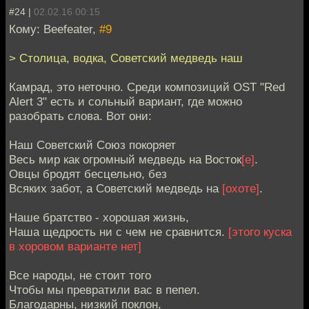
#24 |
02.02.16 00:15
Кому: Beefeater,
#9
> Столица, водка, Советский медведь наш
Камрад, это неточно. Среди композиций OST "Red
Alert 3" есть и сольный вариант, где можно
разобрать слова. Вот они:
Наш Coветский Союз покоряет
Весь мир как огромный медведь на Восток
[е]
.
Овцы бродят бесцельно, без
Всяких забот, а Советский медведь на
[охоте]
.
Наше братство - хорошая жизнь,
Наша щедрость ни с чем не сравнится.
[этого куска
в хоровом варианте нет]
Все народы, не стоит того
Чтобы мы превратили вас в пепел.
Благодарны, низкий поклон,