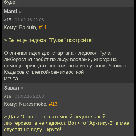
будет
Manti
»
#15 |
01.02.16 22:08
Кому: Balduin,
#11
> Вы еще ледокол "Гулаг" постройте!
Отличная идея для стартапа - ледокол Гулаг
либерастня гребет по льду веслами, иногда на
помощь приходит энергия огня из пуканов, боцман
Кадыров с плеткой-семихвосткой
мечта
Завал
»
#16 |
01.02.16 22:08
Кому: Nukesmoke,
#13
> Да и "Союз" - это атомный ледокольный
лихтеровоз, а не ледокол. Вот что "Арктику-2" в мае
спустят на воду - круто!