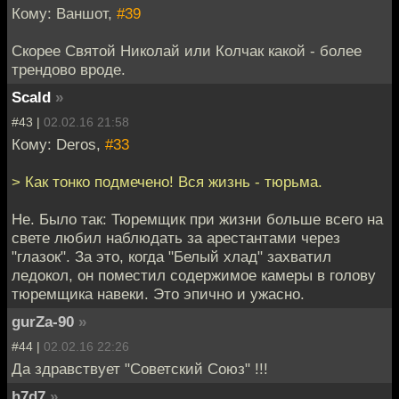
Кому: Ваншот,
#39
Скорее Святой Николай или Колчак какой - более
трендово вроде.
Scald
»
#43 |
02.02.16 21:58
Кому: Deros,
#33
> Как тонко подмечено! Вся жизнь - тюрьма.
Не. Было так: Тюремщик при жизни больше всего на
свете любил наблюдать за арестантами через
"глазок". За это, когда "Белый хлад" захватил
ледокол, он поместил содержимое камеры в голову
тюремщика навеки. Это эпично и ужасно.
gurZa-90
»
#44 |
02.02.16 22:26
Да здравствует "Советский Союз" !!!
h7d7
»