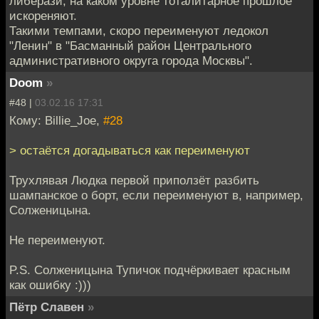
либерази, на каком уровне тоталитарное прошлое
искореняют.
Такими темпами, скоро переименуют ледокол
"Ленин" в "Басманный район Центрального
административного округа города Москвы".
Doom
»
#48 |
03.02.16 17:31
Кому: Billie_Joe,
#28
> остаётся догадываться как переименуют
Трухлявая Людка первой приползёт разбить
шампанское о борт, если переименуют в, например,
Солженицына.
Не переименуют.
P.S. Солженицына Тупичок подчёркивает красным
как ошибку :)))
Пётр Славен
»