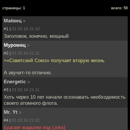
cтраницы: 1
всего: 50
Маёвец
»
#1 |
01.02.16 21:10
Заголовок, конечно, мощный
Муромец
»
#2 |
01.02.16 21:11
>«Советский Союз» получает вторую жизнь
А звучит-то отлично.
Energetic
»
#3 |
01.02.16 21:11
Хоть через 10 лет начали осознавать необходимость
своего атомного флота.
Mr. Yt
»
#4 |
01.02.16 21:22
[шагает маршем под Links]