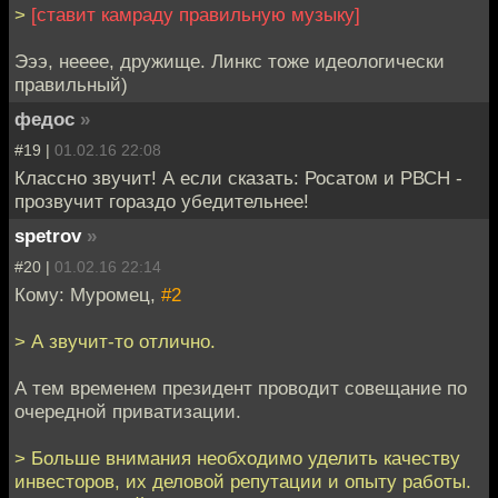
>
[ставит камраду правильную музыку]
Эээ, нееее, дружище. Линкс тоже идеологически
правильный)
федос
»
#19 |
01.02.16 22:08
Классно звучит! А если сказать: Росатом и РВСН -
прозвучит гораздо убедительнее!
spetrov
»
#20 |
01.02.16 22:14
Кому: Муромец,
#2
> А звучит-то отлично.
А тем временем президент проводит совещание по
очередной приватизации.
> Больше внимания необходимо уделить качеству
инвесторов, их деловой репутации и опыту работы.