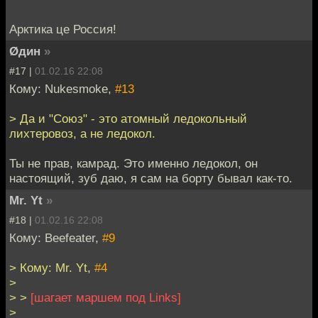
Арктика це Россия!
Øдин
»
#17 |
01.02.16 22:08
Кому: Nukesmoke,
#13
> Да и "Союз" - это атомный ледокольный
лихтеровоз, а не ледокол.
Ты не прав, камрад. Это именно ледокол, он
настоящий, зуб даю, я сам на борту бывал как-то.
Mr. Yt
»
#18 |
01.02.16 22:08
Кому: Beefeater,
#9
> Кому: Mr. Yt,
#4
>
> >
[шагает маршем под Links]
>