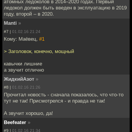
атомных ледоколов в 2014–2020 годах. Первый
ледокол должен быть введен в эксплуатацию в 2019
году, второй – в 2020.
Manti
»
#7 |
01.02.16 21:24
Кому: Маёвец,
#1
> Заголовок, конечно, мощный
кавычки лишние
а звучит отлично
ЖидкийАзот
»
#8 |
01.02.16 21:26
Прочитал новость - сначала показалось, что что-то
тут не так! Присмотрелся - и правда не так!
А звучит хорошо, да!
Beefeater
»
#9 |
01.02.16 21:34