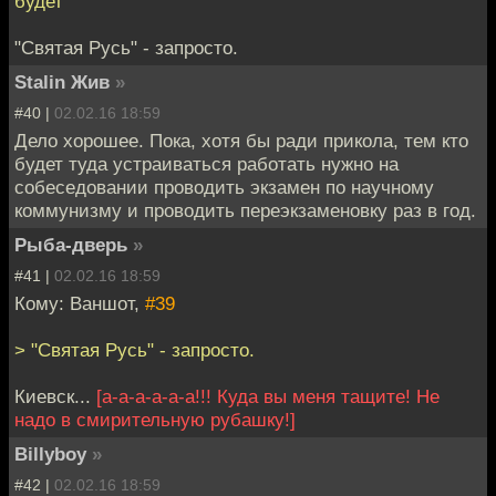
будет
"Святая Русь" - запросто.
Stalin Жив
»
#40 |
02.02.16 18:59
Дело хорошее. Пока, хотя бы ради прикола, тем кто
будет туда устраиваться работать нужно на
собеседовании проводить экзамен по научному
коммунизму и проводить переэкзаменовку раз в год.
Рыба-дверь
»
#41 |
02.02.16 18:59
Кому: Ваншот,
#39
> "Святая Русь" - запросто.
Киевск...
[а-а-а-а-а-а!!! Куда вы меня тащите! Не
надо в смирительную рубашку!]
Billyboy
»
#42 |
02.02.16 18:59