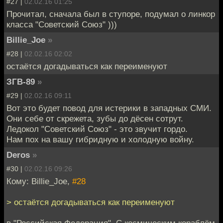
#27 |
02.02.16 01:25
Прочитал, сначала был в ступоре, подумал о линкор
класса "Советский Союз" )))
Billie_Joe
»
#28 |
02.02.16 02:02
остаётся догадываться как переименуют
ЗГВ-89
»
#29 |
02.02.16 09:11
Вот это будет повод для истерики в западных СМИ.
Они себе от скрежета, зубы до дёсен сотрут.
Ледокол "Советский Союз" - это звучит гордо.
Нам пох на вашу гибридную и холодную войну.
Deros
»
#30 |
02.02.16 09:26
Кому: Billie_Joe,
#28
> остаётся догадываться как переименуют
в "Российская Федерация". С космическим кораблём