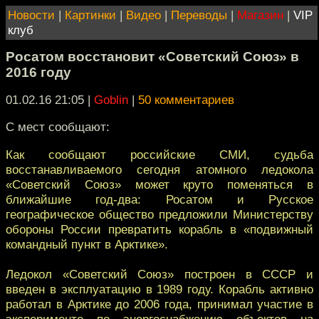
Новости
|
Картинки
|
Видео
|
Переводы
|
Магазин
|
VIP
клуб
Росатом восстановит «Советский Союз» в
2016 году
01.02.16 21:05
|
Goblin
|
50 комментариев
С мест сообщают:
Как сообщают российские СМИ, судьба
восстанавливаемого сегодня атомного ледокола
«Советский Союз» может круто поменяться в
ближайшие год-два: Росатом и Русское
географическое общество предложили Министерству
обороны России превратить корабль в «подвижный
командный пункт в Арктике».
Ледокол «Советский Союз» построен в СССР и
введен в эксплуатацию в 1989 году. Корабль активно
работал в Арктике до 2006 года, принимал участие в
эксперименте по энергоснабжению объектов на