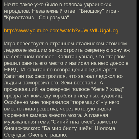
Нечто такое уже было в головах украинских
игроделов. Незалежный ответ "Биошоку" игра -
"Криостазиз - Сон разума"
http://www.youtube.com/watch?v=WiVdUUgaUog
Игра повествует о страшном сталинском атомном
ледоколе везшим зеков строить секретную зону аж
на северном полюсе. Капитан узнал, что старпом
решил занять его место и написал на него донос в
НКВД. И капитан по возвращению ждал арест.
Капитан так расстроился, что загнал ледокол во
льды и заморозил его. Зеки восстали. А
проживавший на северном полюсе "белый хлад"
превратил команду корабля в ледяных чудовищ.
Особенно мне понравился "тюремщик" - у него
вместо лица решётка, через которую видна
тюремная камера вместо мозга. А главная
музыкальная тема "Синий платочек", заместо
биошоковского "Ба мир бисту шейн" Шолома
Секунды. Очень страшно.