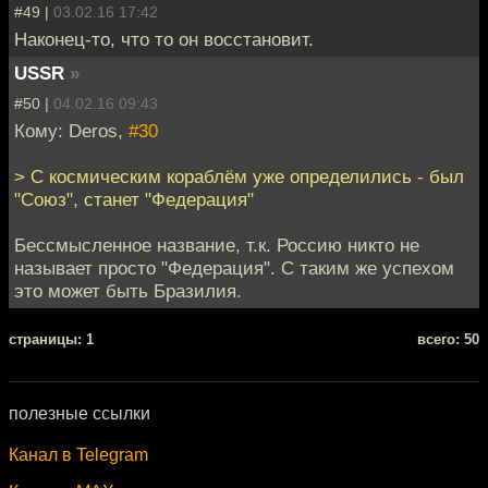
#49 |
03.02.16 17:42
Наконец-то, что то он восстановит.
USSR
»
#50 |
04.02.16 09:43
Кому: Deros,
#30
> С космическим кораблём уже определились - был
"Союз", станет "Федерация"
Бессмысленное название, т.к. Россию никто не
называет просто "Федерация". С таким же успехом
это может быть Бразилия.
cтраницы: 1
всего: 50
полезные ссылки
Канал в Telegram