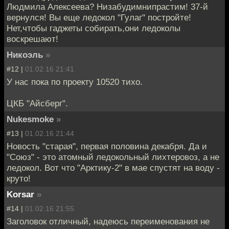
Людмила Алексеева? Низабудимнипрастим! 37-й
вернулся! Вы еще ледокол "Гулаг" постройте!
Нет,чтобы гаджеты собирать,они ледоколы
воскрешают!
Никоэль
»
#12 |
01.02.16 21:41
У нас пока по проекту 10520 тихо.
ЦКБ "Айсберг".
Nukesmoke
»
#13 |
01.02.16 21:44
Новость "старая", первая половина декабря. Да и
"Союз" - это атомный ледокольный лихтеровоз, а не
ледокол. Вот что "Арктику-2" в мае спустят на воду -
круто!
Korsar
»
#14 |
01.02.16 21:55
Заголовок отличный, надеюсь переименования не