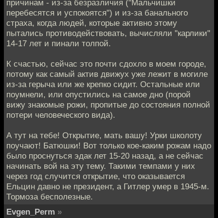
причинам - из-за безразличия ("Мальчишки
перебесятся и успокоятся") и из-за банального
страха, когда людей, которые активно этому
пытались противодействовать, вычисляли "карлики"
14-17 лет и пинали толпой.
К счастью, сейчас это почти сдохло в моем городе,
потому как самый актив движух уже лежит в могиле
из-за герыча или же крепко сидит. Остальные или
поумнели, или опустились на самое дно (порой
вижу знакомые рожи, пропитые до состояния полной
потери человеческого вида).
А тут на тебе! Открытие, мать вашу! Урки школоту
поучают! Батюшки! Вот только кое-каким рожам надо
было проснуться эдак лет 15-20 назад, а не сейчас
начинать вой на эту тему. Такими темпами у них
через год случится открытие, что оказывается
Ельцин давно не президент, а Гитлер умер в 1945-м.
Тормоза бесполезные.
Evgen_Perm
»