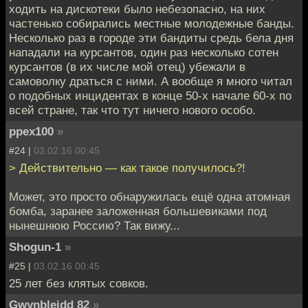
ходить на дискотеки было небезопасно, на них
частенько собирались местные молодежные банды.
Несколько раз в городе эти бандиты средь бела дня
нападали на курсантов, один раз несколько сотен
курсантов (в их числе мой отец) убежали в
самоволку драться с ними. А вообще я много читал
о подобных инцидентах в конце 50-х начале 60-х по
всей стране, так что тут ничего нового особо.
ppex100
»
#24 |
03.02.16 00:45
> Действительно — как такое получилось?!
Может, это просто обнаружилась ещё одна атомная
бомба, заранее заложенная большевиками под
нынешнюю Россию? Так вижу...
Shogun-1
»
#25 |
03.02.16 00:45
25 лет без клятых совков.
Gwynbleidd 82
»