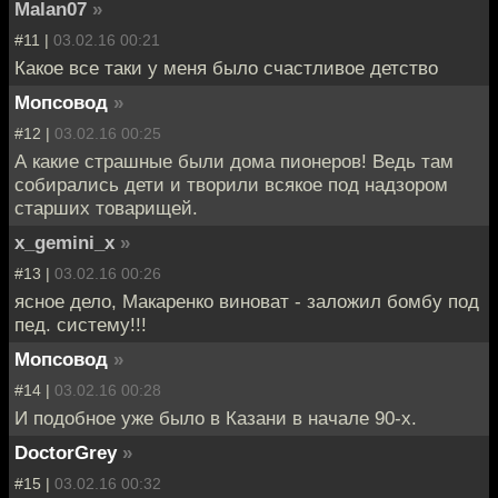
Malan07
»
#11 |
03.02.16 00:21
Какое все таки у меня было счастливое детство
Мопсовод
»
#12 |
03.02.16 00:25
А какие страшные были дома пионеров! Ведь там
собирались дети и творили всякое под надзором
старших товарищей.
x_gemini_x
»
#13 |
03.02.16 00:26
ясное дело, Макаренко виноват - заложил бомбу под
пед. систему!!!
Мопсовод
»
#14 |
03.02.16 00:28
И подобное уже было в Казани в начале 90-х.
DoctorGrey
»
#15 |
03.02.16 00:32