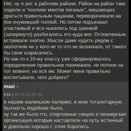
Нет, ну я рос в рабочем районе. Район на район таки
ходили и "козлики ментов поганых", мешающих
драться правильным пацанам, переворачивали на
бок очумевшей толпой. Но потом подъезжал
участковый и все ныкались под шконкой
(зачеркнуто) разбегались кто куда мог. Отловленные,
встревали знатно. Мысли даже чудить рядом с
околотком ни у кого не то что не возникало, от такого
бы свои шарахались.
Но как-то к 10-му классу уже сформировалось
определенное правильное понимание, не полное на
тот момент, но всё же. Может меня правильно
воспитывали, чего доброго?
maxi
»
#16 |
03.02.16 00:34
в нашем маленьком палермо, в мою тоталитарную
бытность подобное было,
ну так же было гто, спортивные секции и пионерская
организация которые наставляли на путь истинный
и довольно хорошо с этим боролись.