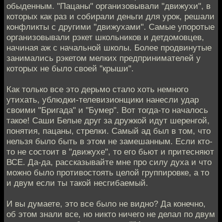
обыденным. "Пацаны" организовывали "движухи", в
которых как раз и собирали деньги для урок, решали
конфликты с другими "движухами". Самые упоротые
организовывали рэкет школьников и детдомовцев,
начиная аж с начальной школы. Более продвинутые
занимались рэкетом мелких предпринимателей у
которых не было своей "крыши".
Как только все это дерьмо стало хоть немного
утихать, ублюдки-телевизионщики нанесли удар
своими "Бригада" и "Бумер". Вот тогда-то началось
такое! Саши Белые друг за дружкой идут шеренгой,
понятия, пацаны, стрелки. Самый ад был в том, что
нельзя было быть в этом не замешанным. Если кто-
то не состоит в "движухе", то его бьют и притесняют
ВСЕ. Да-да, рассказывайте мне про силу духа и что
можно было противостоять целой группировке, а то
и двум если ты такой несгибаемый.
И вы думаете, это все было не видно? Да конечно,
об этом знали все, но никто ничего не делал по двум