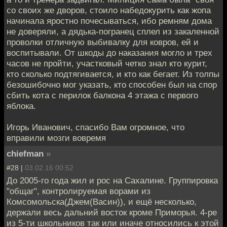
со своих же дворов, стоило набедокурить как жопа
начинала яростно почесываться, ибо ремням дома
не доверяли, а дядька-погранец сплел из закаленной
проволки отличную выбивалку для ковров, ей и
воспитывали. От шкоды до наказания могло и трех
часов не пройти, участковый четко знал кто курит,
кто сколько подтягивается, и кто как бегает. Из толпы
безошибочно мог указать, кто способен был на спор
сбить кота с перилок балкона 4 этажа с первого
яблока.
Игорь Иванович, спасибо Вам огромное, что
вправили мозги вовремя
chiefman
»
#28 |
03.02.16 00:52
До 2005-го года жил и рос на Сахалине. Группировка
"общаг", контролируемая ворами из
Комсомольска(Джем(Васин)), и ещё несколько,
держали весь дальний восток кроме Приморья. 4-ре
из 5-ти школьников так или иначе относились к этой