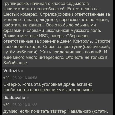
группировке, начиная с класса седьмого в
зависимости от способностей. Естественно на
шестых номерах. Стрелки(сходки) ответственные за
молодых, шпана, людское, воровское, кто по жизни,
работать не канает... Все это было обычными
фразами и словами школьников мужского пола.
Дачки в местные ИВС, лагерь. Сбор денег,
ответственные за хранение денег. Контроль. Строгое
посещение сходок. Спрос за проступки(физический,
путём избиения). Жить придерживаясь понятий. И
ещё много много интересного. Это есть не только в
Забайкалье.
Voltuzik
»
#29 |
03.02.16 00:58
Скверно, когда эта уголовная дрянь активно
пробирается в неокрепшие умы школьников.
diadiavalia
»
#30 |
03.02.16 01:22
Думаю, если почитать твиттер Навального (кстати,