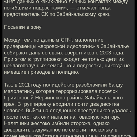
«Нет данных о каких-либо личных контактах между
погибшими подростками», — отмечал тогда
представитель СК по Забайкальскому краю.
Посылки в зону
Между тем, по данным СПЧ, малолетние
приверженцы «воровской идеологии» в Забайкалье
собирают дань со своих сверстников с 2003 года.
При этом в группировки входят не только дети из
неблагополучных семей, но и подростки, никогда не
имевшие приводов в полицию.
Так, в 2011 году полицейские разоблачили банду
малолетних, которая терроризировала поселок
Приисковый Нерчинского района Забайкальского
края. В группировку входили почти два десятка
человек. Выйти на след юных преступников удалось
после того, как они напали на товарную контору.
Налетчики жестоко избили сторожа, однако
довершить задуманное не смогли, поскольку в
помещении сработала сигнализация и им пришлось