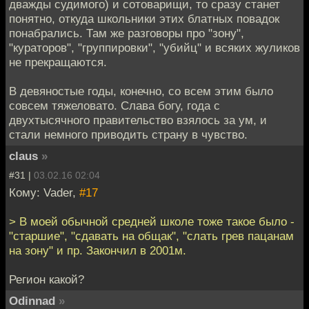
дважды судимого) и сотоварищи, то сразу станет
понятно, откуда школьники этих блатных повадок
понабрались. Там же разговоры про "зону",
"кураторов", "группировки", "убийц" и всяких жуликов
не прекращаются.
В девяностые годы, конечно, со всем этим было
совсем тяжеловато. Слава богу, года с
двухтысячного правительство взялось за ум, и
стали немного приводить страну в чувство.
claus
»
#31 |
03.02.16 02:04
Кому: Vader,
#17
> В моей обычной средней школе тоже такое было -
"старшие", "сдавать на общак", "слать грев пацанам
на зону" и пр. Закончил в 2001м.
Регион какой?
Odinnad
»