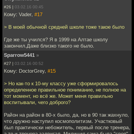
#26 |
03.02.16 00:45
Кому: Vader,
#17
> В моей обычной средней школе тоже такое было
Где же ты учился? Я в 1999 на Алтае школу
закончил.Даже близко такого не было.
Sparrow5441
»
#27 |
03.02.16 00:52
Кому: DoctorGrey,
#15
> Но как-то к 10-му классу уже сформировалось
определенное правильное понимание, не полное на
тот момент, но всё же. Может меня правильно
воспитывали, чего доброго?
Район на район в 80-х было, да, но в 90 так жахнуло,
что дружно наступил космополитизм. Участковый
был практически небожитель, первый после тренера,
а то и тренера задвигал. Милиция сама была "своя"