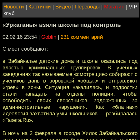
Новости
|
Картинки
|
Видео
|
Переводы
|
Магазин
|
VIP
клуб
«Уркаганы» взяли школы под контроль
02.02.16 23:54
|
Goblin
|
231 комментарий
С мест сообщают:
в Забайкалье детские дома и школы оказались под
властью криминальных группировок. В учебных
заведениях так называемые «смотрящие» собирают с
учеников дань в воровской «общак» и отправляют
«грев» в зоны. Ситуация накалилась, и подростки
стали нападать на отделы полиции, чтобы
освободить своих сверстников, задержанных за
административные нарушения. Как «блатная»
идеология захватила умы школьников — разбиралась
«Газета.Ru».
В ночь на 2 февраля в городе Хилок Забайкальского
края сотрудники полиции были подняты по тревоге