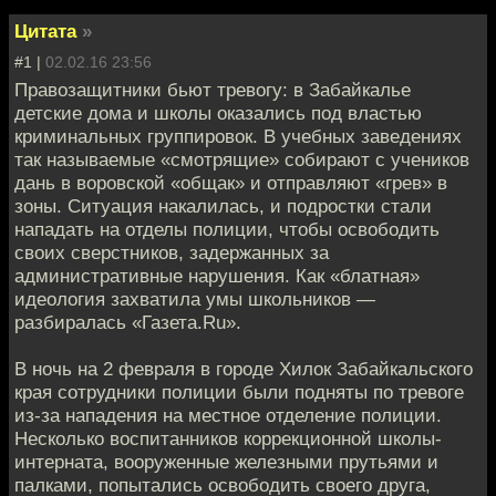
Цитата
»
#1 |
02.02.16 23:56
Правозащитники бьют тревогу: в Забайкалье
детские дома и школы оказались под властью
криминальных группировок. В учебных заведениях
так называемые «смотрящие» собирают с учеников
дань в воровской «общак» и отправляют «грев» в
зоны. Ситуация накалилась, и подростки стали
нападать на отделы полиции, чтобы освободить
своих сверстников, задержанных за
административные нарушения. Как «блатная»
идеология захватила умы школьников —
разбиралась «Газета.Ru».
В ночь на 2 февраля в городе Хилок Забайкальского
края сотрудники полиции были подняты по тревоге
из-за нападения на местное отделение полиции.
Несколько воспитанников коррекционной школы-
интерната, вооруженные железными прутьями и
палками, попытались освободить своего друга,