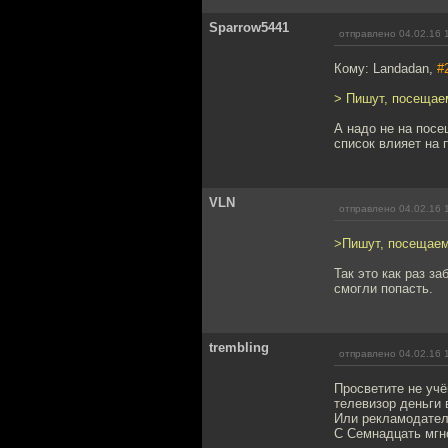
Sparrow5441
отправлено 04.02.16 
Кому: Landadan,
#
> Пишут, посещаем
А надо не на посе
список влияет на 
VLN
отправлено 04.02.16 
>Пишут, посещаем
Так это как раз з
смогли попасть.
trembling
отправлено 04.02.16 
Просветите не учё
телевизор деньги 
Или рекламодателя
С Семнадцать мгн