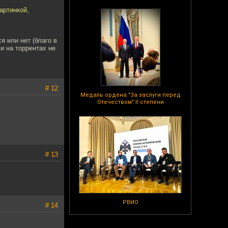
артинкой,
я или нет (благо в
и на торрентах не
# 12
Медаль ордена "За заслуги перед
Отечеством" II степени
# 13
РВИО
# 14