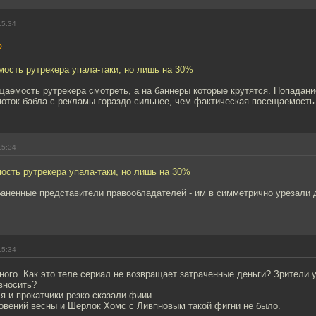
15:34
2
ость рутрекера упала-таки, но лишь на 30%
щаемость рутрекера смотреть, а на баннеры которые крутятся. Попадани
поток бабла с рекламы гораздо сильнее, чем фактическая посещаемость
15:34
ость рутрекера упала-таки, но лишь на 30%
абаненные представители правообладателей - им в симметрично урезали д
15:34
ного. Как это теле сериал не возвращает затраченные деньги? Зрители 
вносить?
 и прокатчики резко сказали фиии.
овений весны и Шерлок Хомс с Ливпновым такой фигни не было.