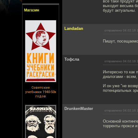
всё таки продукт 
выходит весьма бо
Магазин
будут актуальны.
Landadan
отправлено 04.02.16 
Пишут, посещаемо
Тофсла
отправлено 04.02.16 
Интересно то как 
диалогами - всем,
И он уже "не возв
Советские
потенциальных зр
учебники 1940-50х
годов
DrunkenMaster
отправлено 04.02.16 
Основной континге
торренты прокси и