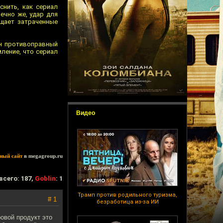
снить, как сериал
нечно же, удар для
ащает затраченные
ен противоправный
ление, что сериал
Видео
ный сайт
в megagroup.ru
всего: 187,
Goblin
: 1
Трамп против родильного туризма,
# 1
безработица из-за ИИ
ровой продукт это