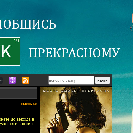
Смешное
рнете до выхода в
м удается выложить