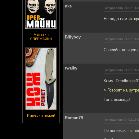
nks
отправлено 04.02.16 
Не надо нам их кр
Магазин
Billyboy
ОПЕРМАЙКИ
отправлено 04.02.16 
Спасибо, но я уж
rwalky
отправлено 04.02.16 
Кому: Deadknight3
> Говорят на рутр
Tor в помощь!
Империя ножей
Roman79
отправлено 04.02.16 
Не понимаю - в чё