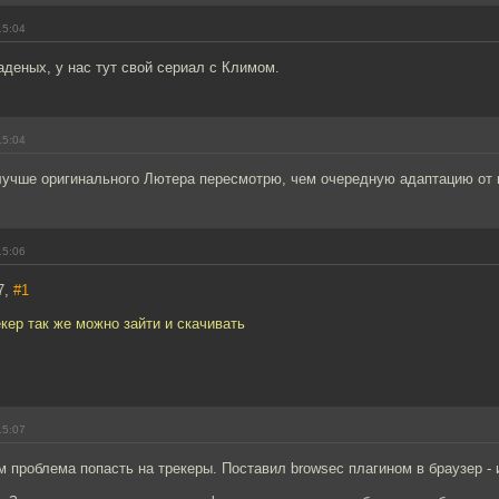
15:04
аденых, у нас тут свой сериал с Климом.
15:04
 лучше оригинального Лютера пересмотрю, чем очередную адаптацию от 
15:06
7,
#1
екер так же можно зайти и скачивать
15:07
м проблема попасть на трекеры. Поставил browsec плагином в браузер - 