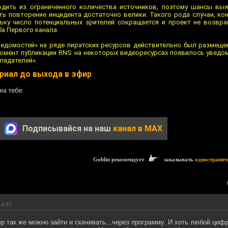
одить из ограниченного количества источников, поэтому шансы выя
ть повторение инцидента достаточно велики. Такого рода случаи, ко
льку число потенциальных зрителей сокращается и проект не возвр
ба Первого канала.
Ведомостей» на ряде пиратских ресурсов действительно был размещ
 момент публикации RNS на некоторых видеоресурсах появилось уведом
ладателей».
риал до выхода в эфир
на тебе.
Подписывайся на наш
канал в MAX
Goblin рекомендует
заказывать
одностранич
14:57
ер так же можно зайти и скачивать...через программу. И хоть любой циф