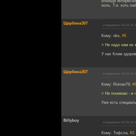
Вообще интересно
ноль. Т.е. хоть па
Щербина307
отправлено 04.02.16 
Кому: nks,
#5
> Не надо нам их 
У нас Клим здоров
Щербина307
отправлено 04.02.16 
Кому: Roman79,
#
> Не понимаю - в 
Уже есть специаль
Billyboy
отправлено 04.02.16 
Кому: Тофсла,
#3