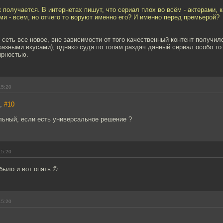
к получается. В интернетах пишут, что сериал плох во всём - актерами, к
и - всем, но отчего то воруют именно его? И именно перед премьерой?
сеть все новое, вне зависимости от того качественный контент получилс
разными вкусами), однако судя по топам раздач данный сериал особо то 
ярностью.
15:20
7,
#10
льный, если есть универсальное решение ?
15:20
 было и вот опять ©
15:20