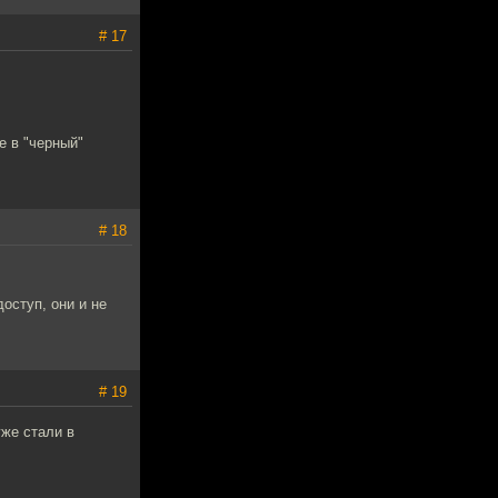
# 17
е в "черный"
# 18
оступ, они и не
# 19
уже стали в