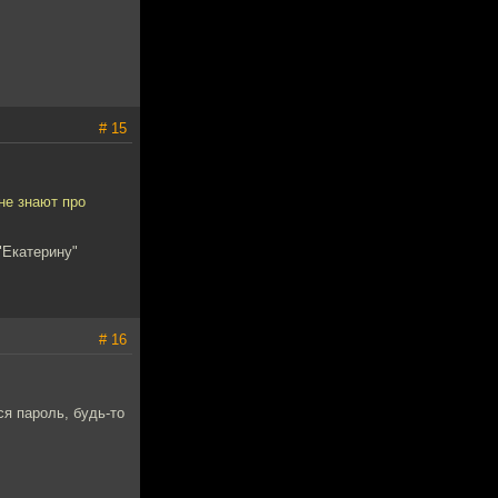
# 15
 не знают про
"Екатерину"
# 16
я пароль, будь-то