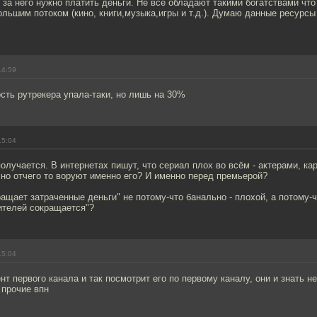
и за него нужно платить деньги. Не все обладают такими богатствами что
льшим потоком (кино, книги,музыка,игры и т.д.). Думаю данные ресурсы
14:59
сть рутрекера упала-таки, но лишь на 30%
15:04
получается. В интернетах пишут, что сериал плох во всём - актерами, ка
 но отчего то воруют именно его? И именно перед премьерой?
ращает затраченные деньги" не потому-что банально - плохой, а потому-ч
ителей сокращается"?
15:04
нт первого канала и так посмотрит его по первому каналу, они и знать н
 прочие впн