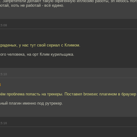
. Запретители делают такую офигенную иллюзию работы, зп небось полу
ботай, хоть не работай - всё едино.
15:08
краденых, у нас тут свой сериал с Климом.
ого человека, на орт Клим курильщика.
15:10
8
чём проблема попасть на трекеры. Поставил browsec плагином в браузер 
ный плагин именно под рутрекер.
15:16