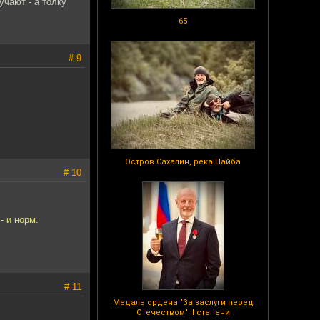
чают - а толку
65
# 9
Остров Сахалин, река Найба
# 10
- и норм.
# 11
Медаль ордена "За заслуги перед
Отечеством" II степени