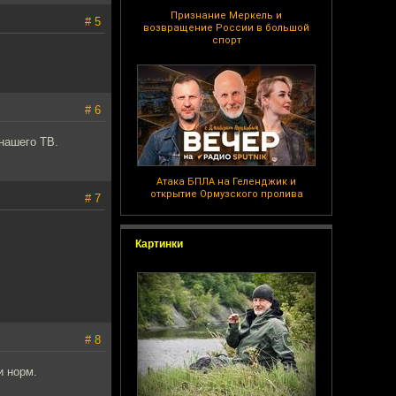
Признание Меркель и
# 5
возвращение России в большой
спорт
# 6
нашего ТВ.
Атака БПЛА на Геленджик и
открытие Ормузского пролива
# 7
Картинки
# 8
и норм.