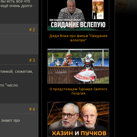
 бы есть всё что
 ещё очень долго
# 2
Дядя Вова про фильм "Свидание
вслепую"
# 3
ртинкой, сюжетом,
то "число
О предстоящем Турнире Святого
Георгия
# 4
е знают про