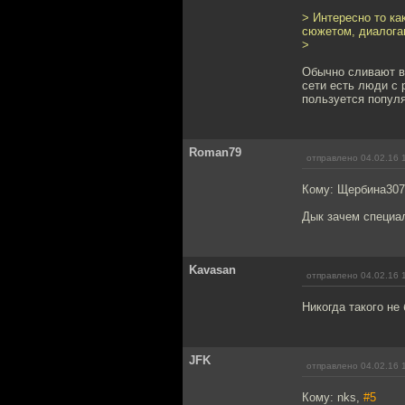
> Интересно то ка
сюжетом, диалогам
>
Обычно сливают в 
сети есть люди с 
пользуется попул
Roman79
отправлено 04.02.16 
Кому: Щербина30
Дык зачем специа
Kavasan
отправлено 04.02.16 
Никогда такого не
JFK
отправлено 04.02.16 
Кому: nks,
#5