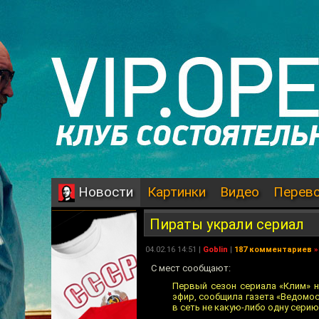
Картинки
Видео
Перев
Новости
Пираты украли сериал
04.02.16 14:51 |
Goblin
|
187 комментариев
»
С мест сообщают:
Первый сезон сериала «Клим» н
эфир, сообщила газета «Ведомос
в сеть не какую-либо одну серию