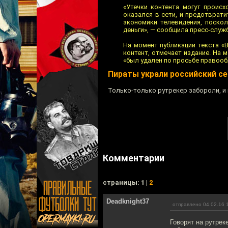
«Утечки контента могут происх
оказался в сети, и предотврати
экономики телевидения, поско
деньги», — сообщила пресс-служ
На момент публикации текста «
контент, отмечает издание. На
«был удален по просьбе правооб
Пираты украли российский се
Только-только рутрекер забороли, и 
Комментарии
cтраницы: 1 |
2
Deadknight37
отправлено 04.02.16 
Говорят на рутрек