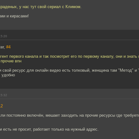
краденых, у нас тут свой сериал с Климом.
ми и кирасами!
15:20
er,
#4
гент первого канала и так посмотрит его по первому каналу, они и знать
 прочие впн
и свой ресурс для онлайн видео есть толковый, женщина там "Метод" и 
, удобно
15:32
12
ли постоянно включён, мешает заходить на прочие ресурсы где требуетс
 и есть не просит, работает только на нужный адрес.