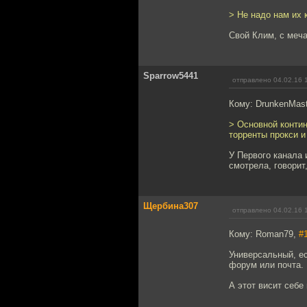
> Не надо нам их 
Свой Клим, с меча
Sparrow5441
отправлено 04.02.16 
Кому: DrunkenMast
> Основной контин
торренты прокси и
У Первого канала 
смотрела, говорит
Щербина307
отправлено 04.02.16 
Кому: Roman79,
#
Универсальный, ес
форум или почта.
А этот висит себе