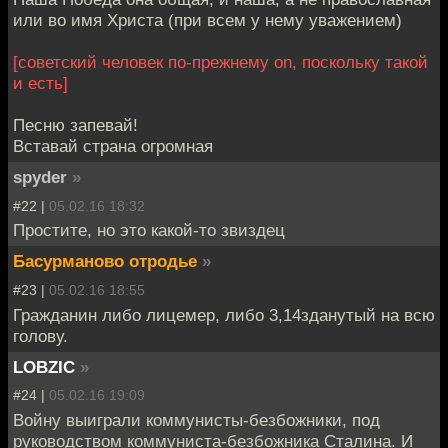
или во имя Христа (при всем у нему уважением)
[советский человек по-прежнему on, поскольку такой
и есть]
Песню запевай!
Вставай страна огромная
spyder
»
#22 |
05.02.16 18:32
Простите, но это какой-то звиздец
Басурманово отродье
»
#23 |
05.02.16 18:55
Гражданин либо лицемер, либо 3,14зданутый на всю
голову.
LOBZIC
»
#24 |
05.02.16 19:09
Войну выиграли коммунисты-безбожники, под
руководством коммуниста-безбожника Сталина. И