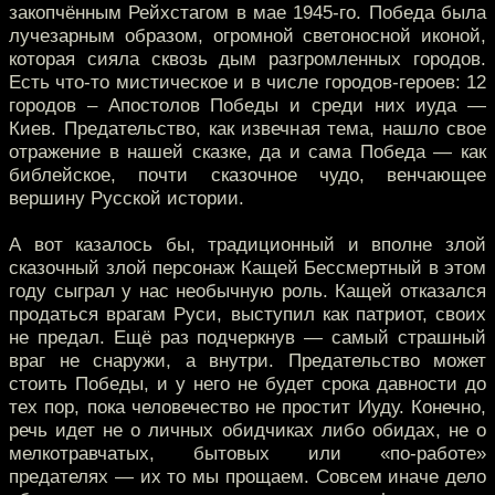
закопчённым Рейхстагом в мае 1945-го. Победа была
лучезарным образом, огромной светоносной иконой,
которая сияла сквозь дым разгромленных городов.
Есть что-то мистическое и в числе городов-героев: 12
городов – Апостолов Победы и среди них иуда —
Киев. Предательство, как извечная тема, нашло свое
отражение в нашей сказке, да и сама Победа — как
библейское, почти сказочное чудо, венчающее
вершину Русской истории.
А вот казалось бы, традиционный и вполне злой
сказочный злой персонаж Кащей Бессмертный в этом
году сыграл у нас необычную роль. Кащей отказался
продаться врагам Руси, выступил как патриот, своих
не предал. Ещё раз подчеркнув — самый страшный
враг не снаружи, а внутри. Предательство может
стоить Победы, и у него не будет срока давности до
тех пор, пока человечество не простит Иуду. Конечно,
речь идет не о личных обидчиках либо обидах, не о
мелкотравчатых, бытовых или «по-работе»
предателях — их то мы прощаем. Совсем иначе дело