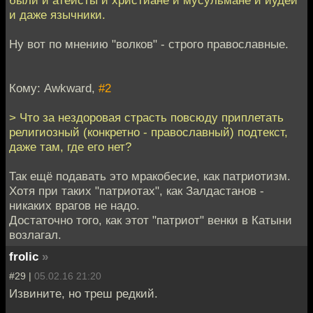
и даже язычники.
Ну вот по мнению "волков" - строго православные.
Кому: Awkward,
#2
> Что за нездоровая страсть повсюду приплетать
религиозный (конкретно - православный) подтекст,
даже там, где его нет?
Так ещё подавать это мракобесие, как патриотизм.
Хотя при таких "патриотах", как Залдастанов -
никаких врагов не надо.
Достаточно того, как этот "патриот" венки в Катыни
возлагал.
frolic
»
#29 |
05.02.16 21:20
Извините, но треш редкий.