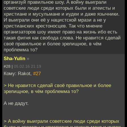
организуй правильное шоу. А войну выиграли
советские люди среди которых были и атеисты и
христиане и мусульмане и иудеи и даже язычники.
И выиграли они её у нацистской мрази а не у
христианских крестоносцев. Так что мнение
организаторов шоу имеет право на жизнь ибо есть
такая фигня как свобода слова. Не нравится сделай
своё правильное и более зрелищное, в чём
проблемма то?
Sha-Yulin
»
#28 |
05.02.16 21:19
Кому: Rakot,
#27
> Не нравится сделай своё правильное и более
зрелищное, в чём проблемма то?
А не дадут.
> А войну выиграли советские люди среди которых
были и атеисты и христиане и мусульмане и иудеи