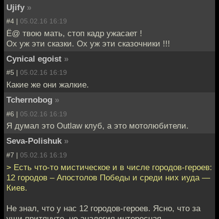
Ujify
»
#4 |
05.02.16 16:19
Ё@ твою мать, стоп кадр ужасает !
Ох уж эти сказки. Ох уж эти сказочники !!!
Cynical egoist
»
#5 |
05.02.16 16:19
Какие же они жалкие.
Tchernobog
»
#6 |
05.02.16 16:19
Я думал это Outlaw клуб, а это мотолюбители.
Seva-Polishuk
»
#7 |
05.02.16 16:19
> Есть что-то мистическое и в числе городов-героев:
12 городов – Апостолов Победы и среди них иуда —
Киев.
Не знал, что у нас 12 городов-героев. Ясно, что за
уши притянуто, но аналогия интересная.