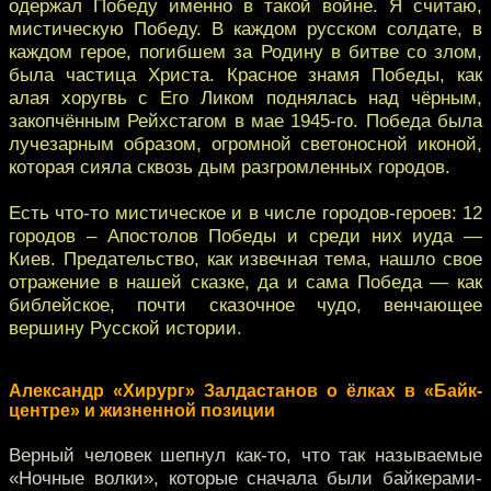
одержал Победу именно в такой войне. Я считаю,
мистическую Победу. В каждом русском солдате, в
каждом герое, погибшем за Родину в битве со злом,
была частица Христа. Красное знамя Победы, как
алая хоругвь с Его Ликом поднялась над чёрным,
закопчённым Рейхстагом в мае 1945-го. Победа была
лучезарным образом, огромной светоносной иконой,
которая сияла сквозь дым разгромленных городов.
Есть что-то мистическое и в числе городов-героев: 12
городов – Апостолов Победы и среди них иуда —
Киев. Предательство, как извечная тема, нашло свое
отражение в нашей сказке, да и сама Победа — как
библейское, почти сказочное чудо, венчающее
вершину Русской истории.
Александр «Хирург» Залдастанов о ёлках в «Байк-
центре» и жизненной позиции
Верный человек шепнул как-то, что так называемые
«Ночные волки», которые сначала были байкерами-