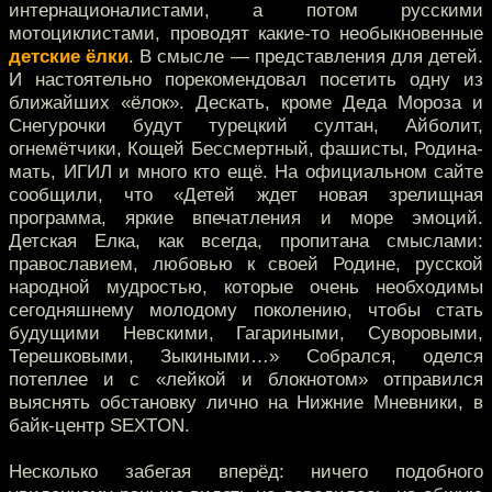
интернационалистами, а потом русскими
мотоциклистами, проводят какие-то необыкновенные
детские ёлки
. В смысле — представления для детей.
И настоятельно порекомендовал посетить одну из
ближайших «ёлок». Дескать, кроме Деда Мороза и
Снегурочки будут турецкий султан, Айболит,
огнемётчики, Кощей Бессмертный, фашисты, Родина-
мать, ИГИЛ и много кто ещё. На официальном сайте
сообщили, что «Детей ждет новая зрелищная
программа, яркие впечатления и море эмоций.
Детская Елка, как всегда, пропитана смыслами:
православием, любовью к своей Родине, русской
народной мудростью, которые очень необходимы
сегодняшнему молодому поколению, чтобы стать
будущими Невскими, Гагариными, Суворовыми,
Терешковыми, Зыкиными…» Собрался, оделся
потеплее и с «лейкой и блокнотом» отправился
выяснять обстановку лично на Нижние Мневники, в
байк-центр SEXTON.
Несколько забегая вперёд: ничего подобного