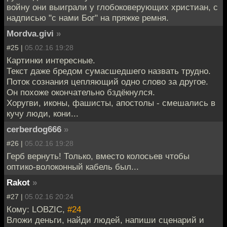
войну они выиграли у глобоковерующих христиан, с
надписью "с нами Бог" на пряжке ремня.
Mordva.givi
»
#25 |
05.02.16 19:28
Картинки интересные.
Текст даже бредом сумасшедшего назвать трудно.
Поток сознания цепляющий одно слово за другое.
Он похоже окончательно бздёкнулся.
Хоругви, иконы, фашисты, апостолы - смешались в
кучу люди, кони...
cerberdog666
»
#26 |
05.02.16 19:28
Герб вернуть! Только, вместо колосьев чтобы
оптико-волоконный кабель был...
Rakot
»
#27 |
05.02.16 20:24
Кому: LOBZIC,
#24
Вложи деньги, найди людей, напиши сценарий и