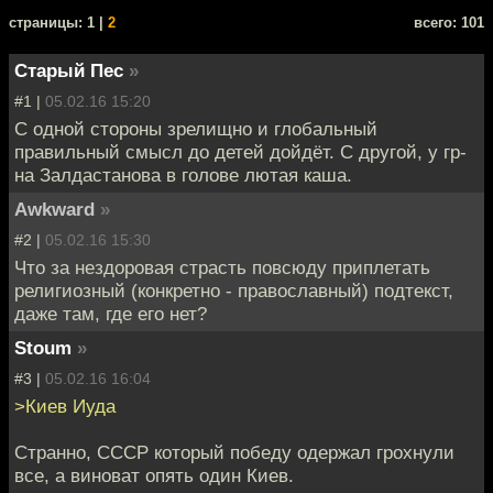
cтраницы: 1 |
2
всего: 101
Старый Пес
»
#1 |
05.02.16 15:20
С одной стороны зрелищно и глобальный
правильный смысл до детей дойдёт. С другой, у гр-
на Залдастанова в голове лютая каша.
Awkward
»
#2 |
05.02.16 15:30
Что за нездоровая страсть повсюду приплетать
религиозный (конкретно - православный) подтекст,
даже там, где его нет?
Stoum
»
#3 |
05.02.16 16:04
>Киев Иуда
Странно, СССР который победу одержал грохнули
все, а виноват опять один Киев.