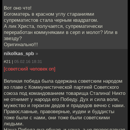
Вот оно что!
Богоматерь в красном углу стараниями
супрематистов стала черным квадратом.
А лик Христа, получается, супрематически
переработан коммуняками в серп и молот? Или в
звезду?
Оригинально!!!
nikolkas_spb
»
#21 |
05.02.16 18:31
[советский человек on]
Великая победа была одержана советским народом
во главе с Коммунистической партией Советского
союза под командованием товарища Сталина! Никто
не отнимет у народа его Победу. Дух и сила воли,
мужество и героизм дедов и прадедов вечно с нами.
Православные, правоверные, иудеи и буддисты
тоже были с нами, они тоже были советскими
людьми.
Наша Победа она общая, и наша, а не православная