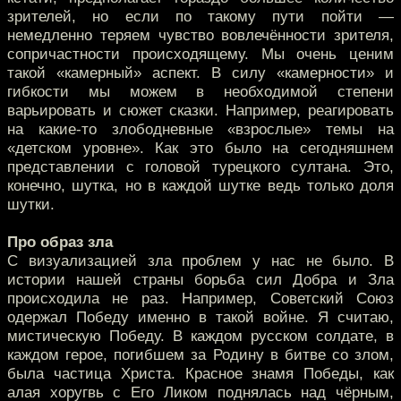
зрителей, но если по такому пути пойти —
немедленно теряем чувство вовлечённости зрителя,
сопричастности происходящему. Мы очень ценим
такой «камерный» аспект. В силу «камерности» и
гибкости мы можем в необходимой степени
варьировать и сюжет сказки. Например, реагировать
на какие-то злободневные «взрослые» темы на
«детском уровне». Как это было на сегодняшнем
представлении с головой турецкого султана. Это,
конечно, шутка, но в каждой шутке ведь только доля
шутки.
Про образ зла
С визуализацией зла проблем у нас не было. В
истории нашей страны борьба сил Добра и Зла
происходила не раз. Например, Советский Союз
одержал Победу именно в такой войне. Я считаю,
мистическую Победу. В каждом русском солдате, в
каждом герое, погибшем за Родину в битве со злом,
была частица Христа. Красное знамя Победы, как
алая хоругвь с Его Ликом поднялась над чёрным,