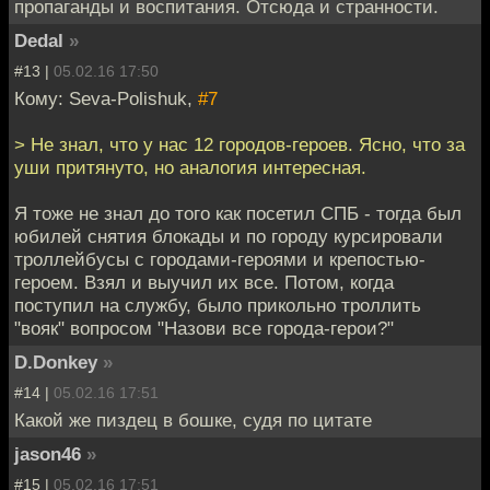
пропаганды и воспитания. Отсюда и странности.
Dedal
»
#13 |
05.02.16 17:50
Кому: Seva-Polishuk,
#7
> Не знал, что у нас 12 городов-героев. Ясно, что за
уши притянуто, но аналогия интересная.
Я тоже не знал до того как посетил СПБ - тогда был
юбилей снятия блокады и по городу курсировали
троллейбусы с городами-героями и крепостью-
героем. Взял и выучил их все. Потом, когда
поступил на службу, было прикольно троллить
"вояк" вопросом "Назови все города-герои?"
D.Donkey
»
#14 |
05.02.16 17:51
Какой же пиздец в бошке, судя по цитате
jason46
»
#15 |
05.02.16 17:51