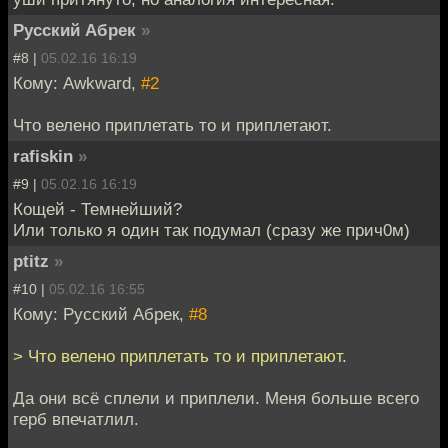
Русский Абрек
»
#8 |
05.02.16 16:19
Кому: Awkward,
#2
Что велено приплетать то и приплетают.
rafiskin
»
#9 |
05.02.16 16:19
Кощей - Темнейший?
Или только я один так подумал (сразу же прич0м)
ptitz
»
#10 |
05.02.16 16:55
Кому: Русский Абрек,
#8
> Что велено приплетать то и приплетают.
Да они всё сплели и приплели. Меня больше всего
герб впечатлил.