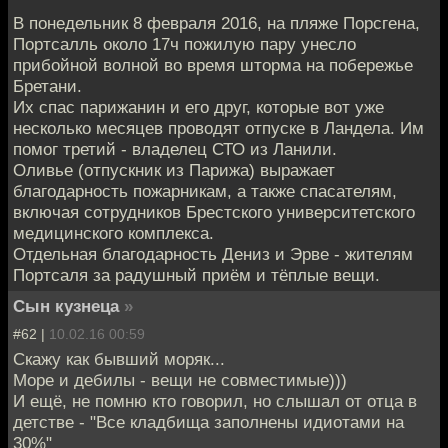
В понедельник 8 февраля 2016, на пляже Порсгена,
Портсалль около 17ч пожилую пару унесло
прибойной волной во время шторма на побережье
Бретани.
Их спас парижанин и его друг, которые вот уже
несколько месяцев проводят отпуске в Ландела. Им
помог третий - владелец СТО из Ланили.
Оливье (отпускник из Парижа) выражает
благодарность пожарникам, а также спасателям,
включая сотрудников Брестского университетского
медицинского комплекса.
Отдельная благодарность Дениз и Эрве - жителям
Портсаля за радушный приём и тёплые вещи.
Сын кузнеца
»
#62 |
10.02.16 00:59
Скажу как бывший моряк...
Море и дебилы - вещи не совместимые)))
И ещё, не помню кто говорил, но слышал от отца в
детстве - "Все кладбища заполнены идиотами на
30%"