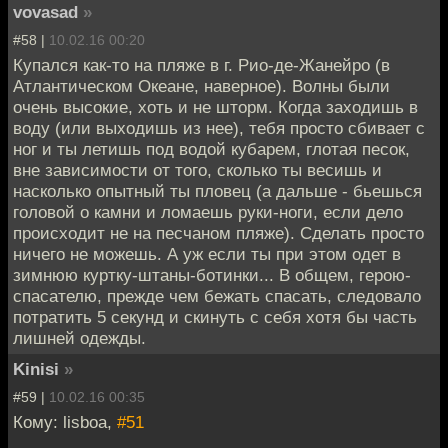
vovasad
»
#58 |
10.02.16 00:20
Купался как-то на пляже в г. Рио-де-Жанейро (в
Атлантическом Океане, наверное). Волны были
очень высокие, хоть и не шторм. Когда заходишь в
воду (или выходишь из нее), тебя просто сбивает с
ног и ты летишь под водой кубарем, глотая песок,
вне зависимости от того, сколько ты весишь и
насколько опытный ты пловец (а дальше - бьешься
головой о камни и ломаешь руки-ноги, если дело
происходит не на песчаном пляже). Сделать просто
ничего не можешь. А уж если ты при этом одет в
зимнюю куртку-штаны-ботинки... В общем, герою-
спасателю, прежде чем бежать спасать, следовало
потратить 5 секунд и скинуть с себя хотя бы часть
лишней одежды.
Kinisi
»
#59 |
10.02.16 00:35
Кому: lisboa,
#51