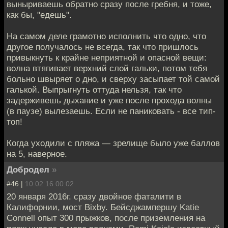
выныриваешь обратно сразу после гребня, и тоже,
как бы, "едешь".
На самом деле грамотно исполнить что одно, что
другое получалось не всегда, так что пришлось
привыкнуть к крайне неприятной и опасной вещи:
волна втягивает верхний слой гальки, потом тебя
больно швыряет о дно, и сверху засыпает той самой
галькой. Выпрыгнуть оттуда нельзя, так что
задерживешь дыхание и уже после прохода волны
(в паузе) вылезаешь. Если не паниковать - все тип-
топ!
Когда уходили с пляжа — зрелище было уже баллов
на 5, наверное.
Добродел
»
#46 |
10.02.16 00:02
20 января 2016г. сразу двойное фаталити в
Калифорнии, мост Bixby. Бейсджампершу Katie
Connell опыт 300 прыжков, после приземления на