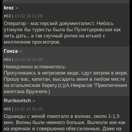
krez
»
#63 |
10.02.16 01:08
Оператор - мастерский документалист. Небось
утонули бы туристы была бы Пулитцеровская как
пить дать., а так скучный ролик на ютьюб с
миллионом просмотров.
Гонzа
»
#64 |
10.02.16 01:09
Немедленно вспомнилось:
Прогуливаясь в нетрезвом виде, сдут ветром в море.
Прошу вас, капитан, высадить меня в любом месте
на итальянском берегу.(с)(А.Некрасов "Приключения
капитана Врунгеля.)
Rurikovitch
»
#65 |
10.02.16 01:25
Однажды с женой помотало в волнах, около 1-1,5
мин. Волны были немного больше. Вылезли кое-как
на корячках и совершенно обессиленные. Даже на