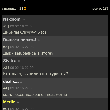
cтраницы: 1 |
2
всего: 123
Nskolomi
»
#1 |
09.02.16 22:08
Дибилы бл@@@б (с)
Вынеси попить!
»
#2 |
09.02.16 22:08
Дык - выбрались в итоге?
Sivitca
»
#3 |
09.02.16 22:09
Кто знает, выжили хоть туристы?
deaf-cat
»
#4 |
09.02.16 22:09
мдя, песец подкрался незаметно
Merlin
»
#5 |
09.02.16 22:09