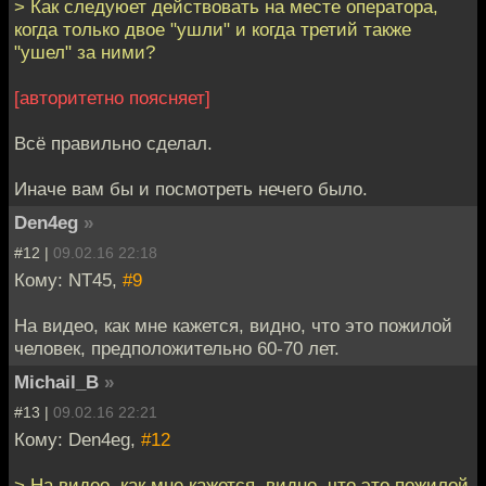
> Как следуюет действовать на месте оператора,
когда только двое "ушли" и когда третий также
"ушел" за ними?
[авторитетно поясняет]
Всё правильно сделал.
Иначе вам бы и посмотреть нечего было.
Den4eg
»
#12 |
09.02.16 22:18
Кому: NT45,
#9
На видео, как мне кажется, видно, что это пожилой
человек, предположительно 60-70 лет.
Michail_B
»
#13 |
09.02.16 22:21
Кому: Den4eg,
#12
> На видео, как мне кажется, видно, что это пожилой