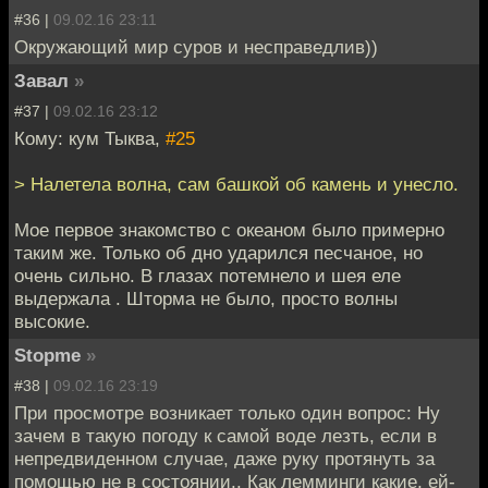
#36 |
09.02.16 23:11
Окружающий мир суров и несправедлив))
Завал
»
#37 |
09.02.16 23:12
Кому: кум Тыква,
#25
> Налетела волна, сам башкой об камень и унесло.
Мое первое знакомство с океаном было примерно
таким же. Только об дно ударился песчаное, но
очень сильно. В глазах потемнело и шея еле
выдержала . Шторма не было, просто волны
высокие.
Stopme
»
#38 |
09.02.16 23:19
При просмотре возникает только один вопрос: Ну
зачем в такую погоду к самой воде лезть, если в
непредвиденном случае, даже руку протянуть за
помощью не в состоянии.. Как лемминги какие, ей-