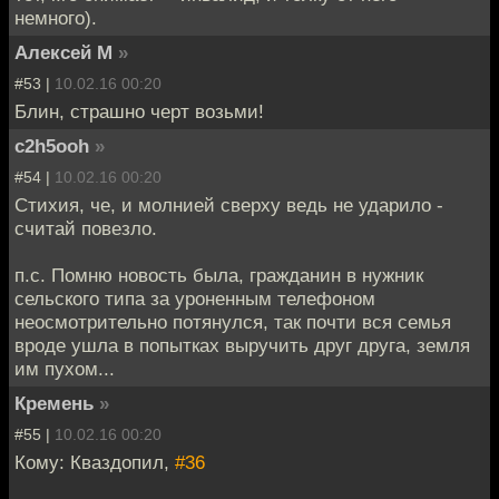
немного).
Алексей М
»
#53 |
10.02.16 00:20
Блин, страшно черт возьми!
c2h5ooh
»
#54 |
10.02.16 00:20
Стихия, че, и молнией сверху ведь не ударило -
считай повезло.
п.с. Помню новость была, гражданин в нужник
сельского типа за уроненным телефоном
неосмотрительно потянулся, так почти вся семья
вроде ушла в попытках выручить друг друга, земля
им пухом...
Кремень
»
#55 |
10.02.16 00:20
Кому: Кваздопил,
#36