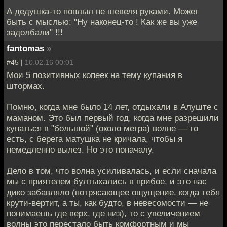
А дедушка-то поплыл не шевеля руками. Может
быть с мыслью: "Ну наконец-то ! Как же вы уже
задолбали" !!!
fantomas
»
#45 |
10.02.16 00:01
Мои 5 позитивных копеек на тему купания в
штормах.
Помню, когда мне было 14 лет, отдыхали в Алуште с
маманом. Это был первый год, когда мне разрешили
купаться в "большой" (около метра) волне — то
есть, с берега матушка не кричала, чтобы я
немедленно вылез. Но это поначалу.
Дело в том, что волна усиливалась, и если сначала
мы с приятелем бултыхались в прибое, и это нас
дико забавляло (потрясающее ощущение, когда тебя
крути-вертит, а ты, как будто, в невесомости — не
понимаешь где верх, где низ), то с увеличением
волны это перестало быть комфортным и мы