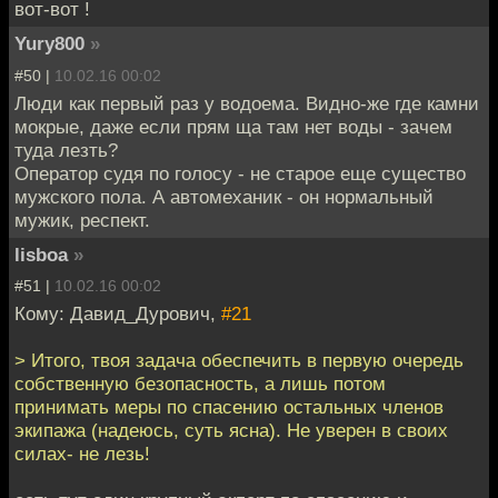
вот-вот !
Yury800
»
#50 |
10.02.16 00:02
Люди как первый раз у водоема. Видно-же где камни
мокрые, даже если прям ща там нет воды - зачем
туда лезть?
Оператор судя по голосу - не старое еще существо
мужского пола. А автомеханик - он нормальный
мужик, респект.
lisboa
»
#51 |
10.02.16 00:02
Кому: Давид_Дурович,
#21
> Итого, твоя задача обеспечить в первую очередь
собственную безопасность, а лишь потом
принимать меры по спасению остальных членов
экипажа (надеюсь, суть ясна). Не уверен в своих
силах- не лезь!