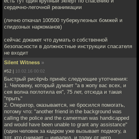
есть тут один крупный экперт по спасению и
сердечно-легочной реанимации
(лично откачал 100500 туберкулезных бомжей и
спидозных наркоманов)
сейчас докажет что думать о собственной
безопасности в должностные инструкции спасателя
не входит
Silent Witness
»
#52 |
10.02.16 00:02
Быстрый рисёрчЬ принёс следующие утотчнения:
1. Человеку, который думает "а в жопу вас всех, и
сея волна поглотила ея", 75 лет, отсюда и такая
"прыть"
2. Оператор, оказывается, не бросился помогать,
потому что: "another friend in the background was
calling the police and the camerman was handicapped
and would have been unable to grant any assistance"
(один человек за кадром уже вызывает подмогу, а
тот, кто снимает -- инвалид, и толку от него