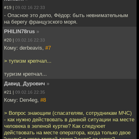
#19 |
09.02.16 22:33
- Опасное это дело, Фёдор: быть невнимательным
на берегу французского моря.
PHILIN78rus
»
#20 |
09.02.16 22:33
Кому: derbeavis,
#7
> тупизм крепчал...
туризм крепчал...
Давид_Дурович
»
#21 |
09.02.16 22:35
Кому: Den4eg,
#8
> Вопрос знающим (спасателям, сотрудникам МЧС)
- как нужно действовать в данной ситуации на месте
человека в зеленой куртке? Как следуюет
действовать на месте оператора, когда только двое
"ушли" и когда третий также "ушел" за ними?