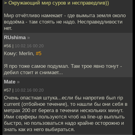
> Окружающий мир суров и несправедлив))
Мир отчётливо намекает - где вымыта земля около
водоёма - там стоять не надо. Несправедливости
нет.
RUshima
»
#56 |
10.02.16 00:20
Кому: Merlin,
#5
Я про тоже самое подумал. Там трое явно тонут -
дебил стоит и снимает...
Mate
»
#57 |
10.02.16 00:20
Очень опастная штука...если бы напротив был rip
current (отбойное течение), то нашли бы они себя в
метрах 200 от берега в течении нескольких минут.
Ими серферы пользуются чтоб на line-up выплыть
быстро, но пользоваться надо крайне осторожно и
знать как из него выбираться.