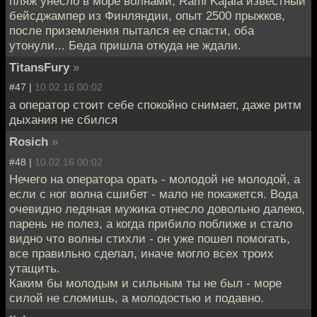
пляж унесло в море волнами, Rami Kajala известный
бейсджампер из Финляндии, опыт 2500 прыжков,
после приземления пытался ее спасти, оба
утонули... Беда пришла откуда не ждали.
TitansFury
»
#47 |
10.02.16 00:02
а оператор стоит себе спокойно снимает, даже ритм
дыхания не сбился
Rosich
»
#48 |
10.02.16 00:02
Нечего на оператора орать - молодой не молодой, а
если с ног волна сшибет - мало не покажется. Вода
очевидно ледяная мужика отнесло довольно далеко,
парень не полез, а когда прибило поближе и стало
видно что волны стихли - он уже пошел помогать,
все правильно сделал, иначе могло всех троих
утащить.
Каким бы молодым и сильным ты не был - море
силой не сломишь, а молодостью и подавно.