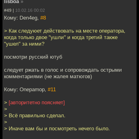
lisboa
»
#49 |
10.02.16 00:02
Кому: Den4eg,
#8
> Как следуюет действовать на месте оператора,
когда только двое "ушли" и когда третий также
"ушел" за ними?
посмотри русский ютуб
следует ржать в голос и сопровождать острыми
комментариями (не жалея матюгов)
Кому: Onepamop,
#11
>
[авторитетно поясняет]
>
> Всё правильно сделал.
>
> Иначе вам бы и посмотреть нечего было.