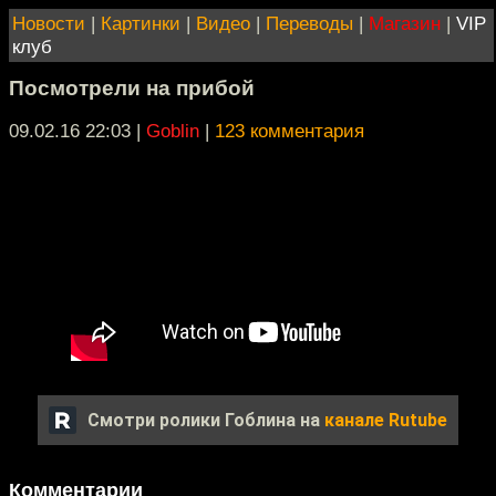
Новости
|
Картинки
|
Видео
|
Переводы
|
Магазин
|
VIP
клуб
Посмотрели на прибой
09.02.16 22:03
|
Goblin
|
123 комментария
Смотри ролики Гоблина на
канале Rutube
Комментарии