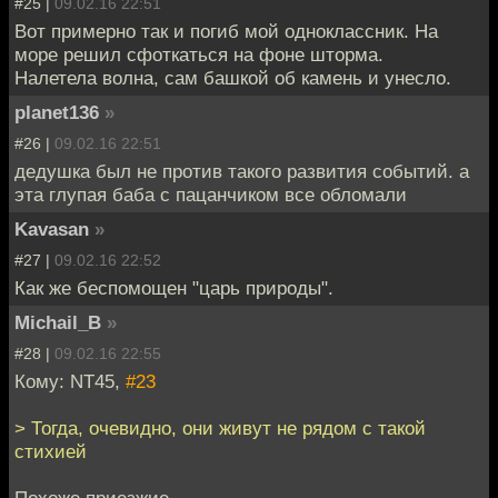
#25 |
09.02.16 22:51
Вот примерно так и погиб мой одноклассник. На
море решил сфоткаться на фоне шторма.
Налетела волна, сам башкой об камень и унесло.
planet136
»
#26 |
09.02.16 22:51
дедушка был не против такого развития событий. а
эта глупая баба с пацанчиком все обломали
Kavasan
»
#27 |
09.02.16 22:52
Как же беспомощен "царь природы".
Michail_B
»
#28 |
09.02.16 22:55
Кому: NT45,
#23
> Тогда, очевидно, они живут не рядом с такой
стихией