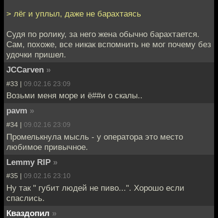
> лёг и уплыл, даже не барахтаясь
Судя по ролику, за него жена обычно барахтается.
Сам, похоже, все никак вспомнить не мог почему без
удочки пришел.
JCCarven
»
#33 |
09.02.16 23:09
Возьми меня море и ё##и о скалы..
pavm
»
#34 |
09.02.16 23:09
Промелькнула мысль - у оператора это место
любимое привычное.
Lemmy RIP
»
#35 |
09.02.16 23:10
Ну так " губит людей не пиво...". Хорошо если
спаслись.
Кваздопил
»