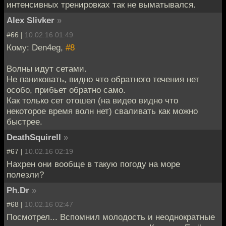
интенсивных тренировках так не выматывался.
Alex Slivker
»
#66 |
10.02.16 01:49
Кому: Den4eg,
#8
Волны идут сетами.
Не паниковать, видно что обратного течения нет
особо, прибьет обратно само.
Как только сет отошел (на видео видно что
некоторое время волн нет) сваливать как можно
быстрее.
DeathSquirell
»
#67 |
10.02.16 02:19
Нахрен они вообще в такую погоду на море
полезли?
Ph.Dr
»
#68 |
10.02.16 02:47
Посмотрел... Вспомнил молодость и неоднократные