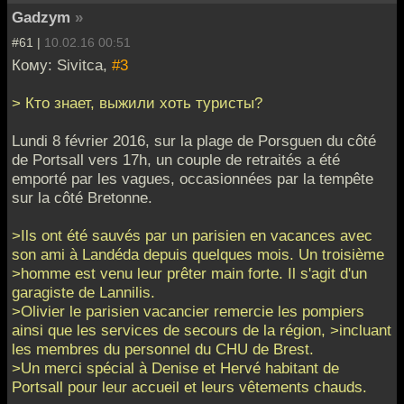
Gadzym
»
#61 |
10.02.16 00:51
Кому: Sivitca,
#3
> Кто знает, выжили хоть туристы?
Lundi 8 février 2016, sur la plage de Porsguen du côté
de Portsall vers 17h, un couple de retraités a été
emporté par les vagues, occasionnées par la tempête
sur la côté Bretonne.
>Ils ont été sauvés par un parisien en vacances avec
son ami à Landéda depuis quelques mois. Un troisième
>homme est venu leur prêter main forte. Il s'agit d'un
garagiste de Lannilis.
>Olivier le parisien vacancier remercie les pompiers
ainsi que les services de secours de la région, >incluant
les membres du personnel du CHU de Brest.
>Un merci spécial à Denise et Hervé habitant de
Portsall pour leur accueil et leurs vêtements chauds.