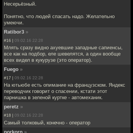
Несерьёзный.
Понятно, что людей спасать надо. Желательно
умеючи.
Ratibor3
»
#16 |
09.02.16 22:28
Млять сразу видно ахуевшие западные сапиенсы,
все как на подбор, еле шевелятся, а один вообще
всех видел в кукурузе (это оператор).
Fuego
»
#17 |
09.02.16 22:28
На ютьюбе есть опимание на французском. Яндекс
переводчик говорит о спасении, кстати этот
парнишка в зеленой куртке - автомеханик.
peretz
»
#18 |
09.02.16 22:28
Самый толковый, конечно - оператор
norkorn
»