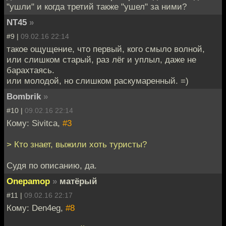
"ушли" и когда третий также "ушел" за ними?
NT45
»
#9 |
09.02.16 22:14
такое ощущение, что первый, кого смыло волной,
или слишком старый, раз лёг и уплыл, даже не
барахтаясь.
или молодой, но слишком раскумаренный. =)
Bombrik
»
#10 |
09.02.16 22:14
Кому: Sivitca,
#3
> Кто знает, выжили хоть туристы?
Судя по описанию, да.
Onepamop
»
матёрый
#11 |
09.02.16 22:17
Кому: Den4eg,
#8