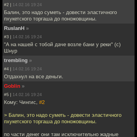
#2 |
14.02.16 19:24
Балин, это надо суметь - довести эластичного
пхукетского торгаша до поножовщины.
RuslanH
»
#3 |
14.02.16 19:24
"А на нашей с тобой даче возле бани у реки" (c)
Шнур
trembling
»
#4 |
14.02.16 19:24
Отдахнул на все деньги.
Goblin
»
#5 |
14.02.16 19:24
Кому: Чингиc,
#2
> Балин, это надо суметь - довести эластичного
пхукетского торгаша до поножовщины.
по части денег они там исключительно жадные