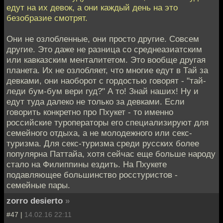
едут на их девок, а они каждый день на это
безобразие смотрят.
Они не озлобленные, они просто другие. Совсем
другие. Это даже не разница со среднеазиатским
или кавказским менталитетом. Это вообще другая
планета. Их не озлобляет, что многие едут в Тай за
девками, они наоборот с гордостью говорят - "тай-
леди бум-бум вери гуд?" А то! Знай наших! Ну и
едут туда далеко не только за девками. Если
говорить конкретно про Пхукет - то именно
российские туроператоры его специализируют для
семейного отдыха, а не молодежного или секс-
туризма. Для секс-туризма среди русских более
популярна Паттайа, хотя сейчас еще больше народу
стало на Филиппины ездить. На Пхукете
подавляющее большинство росстуристов -
семейные пары.
zorro desierto
»
#47 |
14.02.16 22:11