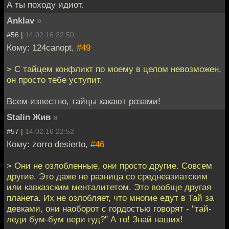
А ты походу идиот.
Anklav
»
#56 |
14.02.16 22:50
Кому: 124canopt,
#49
> С тайцем конфликт по моему в целом невозможен,
он просто тебе уступит.
Всем известно, тайцы какают розами!
Stalin Жив
»
#57 |
14.02.16 22:52
Кому: zorro desierto,
#46
> Они не озлобленные, они просто другие. Совсем
другие. Это даже не разница со среднеазиатским
или кавказским менталитетом. Это вообще другая
планета. Их не озлобляет, что многие едут в Тай за
девками, они наоборот с гордостью говорят - "тай-
леди бум-бум вери гуд?" А то! Знай наших!