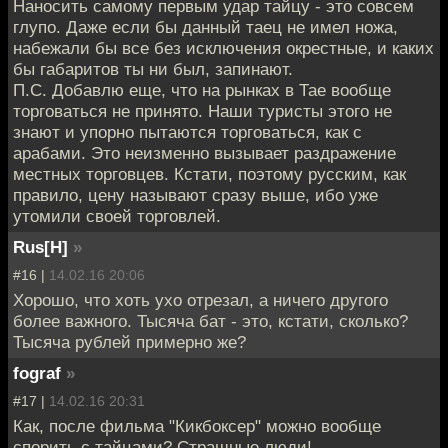
Наносить самому первым удар тайцу - это совсем
глупо. Даже если бы данный таец не имел ножа,
набежали бы все без исключения окрестные, и каких
бы габаритов ты ни был, запинают.
П.С. Добавлю еще, что на рынках в Тае вообще
торговаться не принято. Наши туристы этого не
знают и упорно пытаются торговаться, как с
арабами. Это неизменно вызывает раздражение
местных торговцев. Кстати, поэтому русским, как
правило, цену называют сразу выше, ибо уже
утомили своей торговлей.
Rus[H]
»
#16 |
14.02.16 20:06
Хорошо, что хоть ухо отрезал, а ничего другого
более важного. Тысяча бат - это, кстати, сколько?
Тысяча рублей примерно же?
fograf
»
#17 |
14.02.16 20:31
Как, после фильма "Кикбоксер" можно вообще
спорить с тайцами? Страшные люди!