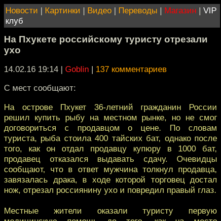
Новости
|
Картинки
|
Видео
|
Переводы
|
Магазин
|
VIP
клуб
На Пхукете российскому туристу отрезали
ухо
14.02.16 19:14
|
Goblin
|
137 комментариев
С мест сообщают:
На острове Пхукет 36-летний гражданин России
решил купить рыбу на местном рынке, но не смог
договориться с продавцом о цене. По словам
туриста, рыба стоила 400 тайских бат, однако после
того, как он отдал продавцу купюру в 1000 бат,
продавец отказался выдавать сдачу. Очевидцы
сообщают, что в ответ мужчина толкнул продавца,
завязалась драка, в ходе которой торговец достал
нож, отрезал россиянину ухо и повредил правый глаз.
Местные жители оказали туристу первую
медицинскую помощь до того, как на место