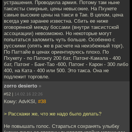
устрашения. Проводила армия. Потому там ныне
таксисты смирные, цены невысокие. На Пхукете
самые высокие цены на такси в Тае. В целом, цена
всегда уже заранее известна. Сбить ее ниже
оговоренной между боссами (внутри таксистской
ассоциации) невозможно. Но некоторые могут
попытаться заломить чуть больше. Особенно с
русскими (опять же в расчете на неизбежный торг).
По Паттайе в ценах ориентируюсь плохо. По
Пхукету - по Патонгу 200 бат, Патонг-Камала - 400
бат, Патонг - Банг-Тао -600, Патонг - Карон - 300 либо
400, на Ката - 400 или 500. Это такса. Она не
подлежит торговле.
zorro desierto
»
#52 |
14.02.16 22:26
Кому: AdvKSI,
#38
> Расскажи же, что же надо было делать?
Не повышать голос. Стараться сохранять улыбку