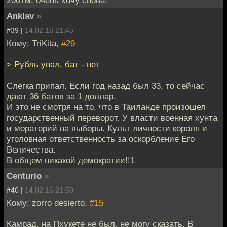
2007м, очень хочу снова.
Anklav
»
#39 |
14.02.16 21:45
Кому: TriKita,
#29
> Рубль упал, бат - нет
Слегка припал. Если год назад был 33, то сейчас
дают 36 батов за 1 доллар.
И это не смотря на то, что в Таиланде произошел
государственный переворот. У власти военная хунта
и мораторий на выборы. Культ личности короля и
уголовная ответственность за оскорбление Его
Величества.
В общем никакой демократии!!1
Centurio
»
#40 |
14.02.16 21:50
Кому: zorro desierto,
#15
Камрад, на Пхукете не был, не могу сказать. В