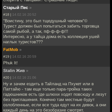
Старый Пес
»
#18 |
14.02.16 20:52
"Воистину, это был тщедушный человек"©
Турист должен был попытаться забить торговца
самой рыбой, а так, пф-ф-ф-ф!!!
Интересно, а у тайца дома есть коллекция ушей
наглых туристов???
FatMob
»
#19 |
14.02.16 20:59
Phuk It!
Stalin Жив
»
#20 |
14.02.16 21:06
Ну и зачем ездить в Тайланд на Пхукет или в
Паттайю - там еще только пара-тройка таких
гадюшников есть где шлюхи ходят повсюду и лезут
без приглашения. Конечно там местные будут
озлобленные, если все туда едут на их девок, а они
каждый день на это безобразие смотрят.