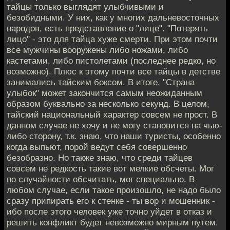
тайцы только выглядят улыбчивыми и
безобидными. У них, как у многих дальневосточных
народов, есть представление о "лице". "Потерять
лицо" - это для тайца хуже смерти. При этом почти
все мужчины вооружены либо ножами, либо
кастетами, либо пистолетами (последнее редко, но
возможно). Плюс к этому почти все тайцы в детстве
занимались тайским боксом. В итоге, "Страна
улыбок" может закончится самым неожиданным
образом буквально за несколько секунд. В целом,
тайский национальный характер совсем не прост. В
данном случае не хочу и не могу становится на чью-
либо сторону, т.к. знаю, что наши туристы, особенно
когда выпьют, порой ведут себя совершенно
безобразно. Но также знаю, что среди тайцев
совсем не редкость такие вот мелкие обсчеты. Мог
по случайности обсчитать, мог специально. В
любом случае, если такое произошло, не надо было
сразу припирать его к стенке - ты вор и мошенник -
ибо после этого человек уже точно уйдет в отказ и
решить конфликт будет невозможно мирным путем.