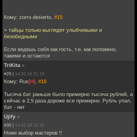
Кому: zorro desierto,
#15
> тайцы только выглядят улыбчивыми и
безобидными
Если ведешь себя как гость, т.е. как положено,
такими и остаются
TriKita
»
#29 |
14.02.16 21:16
Кому: Rus
[H]
,
#16
Тысяча бат раньше было примерно тысяча рублей, а
сейчас в 2,5 раза дороже все примерно. Рубль упал,
бат - нет
Ujify
»
#30 |
14.02.16 21:16
Ножи выбор мастеров !!