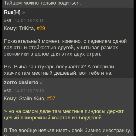
Тайцем можно только родиться.
Rus[H]
»
#59 |
14.02.16 23:11
Кому: TriKita,
#29
Показательный момент, конечно, с падением одной
валюты и стойкостью другой, учитывая размах
экономики в целом для этих двух стран.
P.s. Рыба за штукарь получается? А говорили,
хавчик там местный дешёвый, вот тебе и на.
zorro desierto
»
#60 |
14.02.16 23:16
Кому: Stalin Жив,
#57
> но на самом деле там местные пиндосы держат
целый прибрежный квартал из борделей
В Тае вообще нельзя иметь свой бизнес иностранцу.