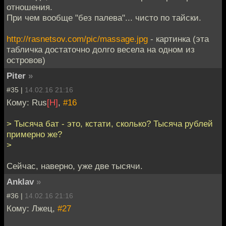
отношения.
При чем вообще "без палева"... чисто по тайски.
http://rasnetsov.com/pic/massage.jpg
- картинка (эта
табличка достаточно долго весела на одном из
островов)
Piter
»
#35 |
14.02.16 21:16
Кому: Rus
[H]
,
#16
> Тысяча бат - это, кстати, сколько? Тысяча рублей
примерно же?
>
Сейчас, наверно, уже две тысячи.
Anklav
»
#36 |
14.02.16 21:16
Кому: Лжец,
#27