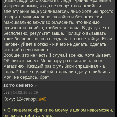
(наши люди со стороны выглядят крайне мрачными
и агрессивными, когда не говорят по-английски
впечатление еще усиливается), либо хотя бы просто
говорить максимально спокойно и без агрессии.
Максимально вежливо объяснить, что видимо
произошла ошибка, требуется сдача. В драку лезть
бесполезно, результат выше. Полицию вызывать
тоже бесполезно, она всегда на стороне тайца. Если
человек уйдет в отказ - ничего не делать, сделать
что-либо невозможно.
Вообще, это не частый случай все же. Хотя бывает.
Обсчитать могут. Меня пару раз пытались, но в
магазинах. Каждый раз с улыбкой спрашивал - а
сдача? Также с улыбкой отдавали сдачу, ошиблись
мол, не сердись, брат.
zorro desierto
»
#53 |
14.02.16 22:29
Кому: 124canopt,
#49
> С тайцем конфликт по моему в целом невозможен,
он просто тебе уступит.