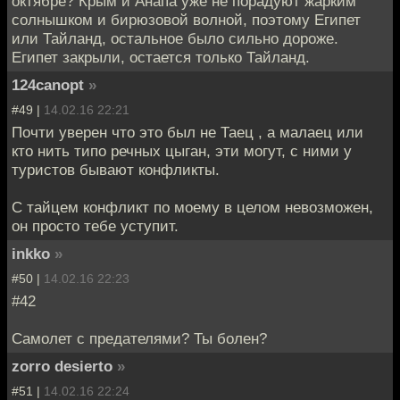
октябре? Крым и Анапа уже не порадуют жарким
солнышком и бирюзовой волной, поэтому Египет
или Тайланд, остальное было сильно дороже.
Египет закрыли, остается только Тайланд.
124canopt
»
#49 |
14.02.16 22:21
Почти уверен что это был не Таец , а малаец или
кто нить типо речных цыган, эти могут, с ними у
туристов бывают конфликты.
С тайцем конфликт по моему в целом невозможен,
он просто тебе уступит.
inkko
»
#50 |
14.02.16 22:23
#42
Самолет с предателями? Ты болен?
zorro desierto
»
#51 |
14.02.16 22:24