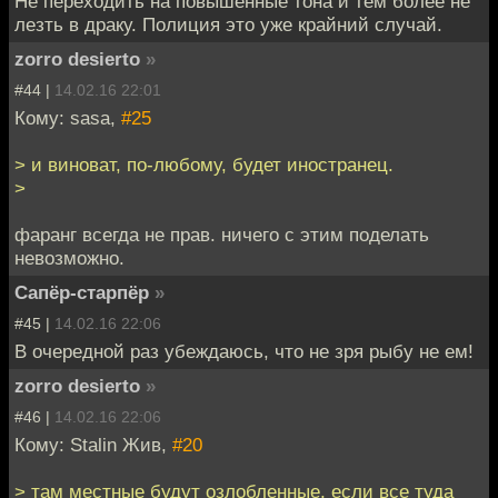
Не переходить на повышенные тона и тем более не
лезть в драку. Полиция это уже крайний случай.
zorro desierto
»
#44 |
14.02.16 22:01
Кому: sasa,
#25
> и виноват, по-любому, будет иностранец.
>
фаранг всегда не прав. ничего с этим поделать
невозможно.
Сапёр-старпёр
»
#45 |
14.02.16 22:06
В очередной раз убеждаюсь, что не зря рыбу не ем!
zorro desierto
»
#46 |
14.02.16 22:06
Кому: Stalin Жив,
#20
> там местные будут озлобленные, если все туда