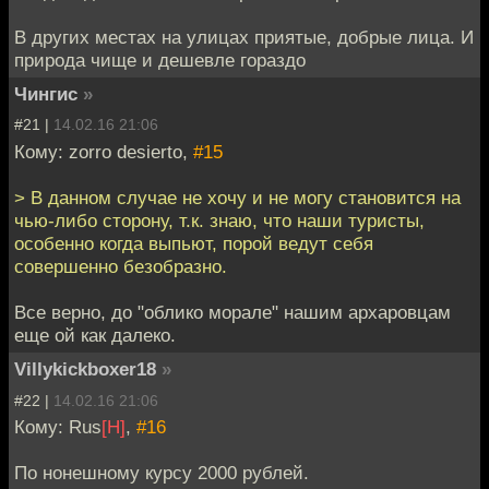
В других местах на улицах приятые, добрые лица. И
природа чище и дешевле гораздо
Чингиc
»
#21 |
14.02.16 21:06
Кому: zorro desierto,
#15
> В данном случае не хочу и не могу становится на
чью-либо сторону, т.к. знаю, что наши туристы,
особенно когда выпьют, порой ведут себя
совершенно безобразно.
Все верно, до "облико морале" нашим архаровцам
еще ой как далеко.
Villykickboxer18
»
#22 |
14.02.16 21:06
Кому: Rus
[H]
,
#16
По нонешному курсу 2000 рублей.