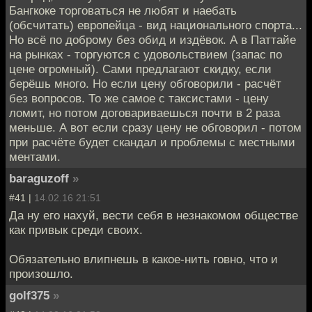
Бангкоке торговаться не любят и наебать
(обсчитать) европейца - вид национального спорта...
Но всё по доброму без обид и издёвок. А в Паттайе
на рынках - торгуются с удовольствием (запас по
цене огромный). Сами предлагают скидку, если
берёшь много. Но если цену обговорили - расчёт
без вопросов. То же самое с таксистами - цену
ломит, но потом договариваешься почти в 2 раза
меньше. А вот если сразу цену не обговорил - потом
при расчёте будет скандал и проблемы с местными
ментами.
baraguzoff
»
#41 |
14.02.16 21:51
Да ну его нахуй, вести себя в незнакомом обществе
как привык среди своих.
Обязательно влипнешь в какое-нить говно, что и
произошло.
golf375
»