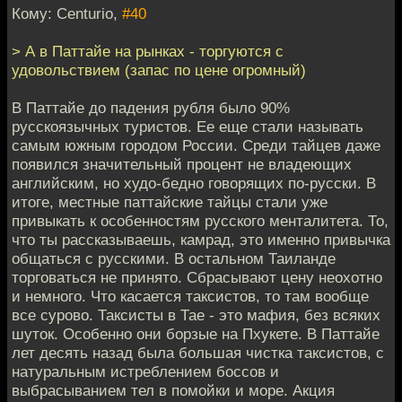
Кому: Centurio,
#40
> А в Паттайе на рынках - торгуются с
удовольствием (запас по цене огромный)
В Паттайе до падения рубля было 90%
русскоязычных туристов. Ее еще стали называть
самым южным городом России. Среди тайцев даже
появился значительный процент не владеющих
английским, но худо-бедно говорящих по-русски. В
итоге, местные паттайские тайцы стали уже
привыкать к особенностям русского менталитета. То,
что ты рассказываешь, камрад, это именно привычка
общаться с русскими. В остальном Таиланде
торговаться не принято. Сбрасывают цену неохотно
и немного. Что касается таксистов, то там вообще
все сурово. Таксисты в Тае - это мафия, без всяких
шуток. Особенно они борзые на Пхукете. В Паттайе
лет десять назад была большая чистка таксистов, с
натуральным истреблением боссов и
выбрасыванием тел в помойки и море. Акция