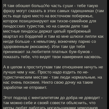
Я там обошел большУю часть суши - тебе такую
фразу могут сказать в этих самых гадюшниках (там
есть еще одно место на восточном побережье,
которое позиционируют как тихое-семейное для
пиндосских туристов, но на самом деле там
местные пиндосы держат целый прибрежный
квартал из борделей и там ко мне шлюхи липли как
нигде больше - к немытому, вонючему парню со
здоровенным рюкзаком). Или там где тебя
принимают за любителя платных бум-бумов -
показать тебе, что видят твои намерения насквозь.
А в целом к проституткам там отношение ничуть не
лучше чем у нас. Просто надо ездить по не-
туристическим местам - там люди нормальные, на
нас очень похожие. Никто свою дочку на такие
заработки не отправит.
Этот подход с менталитетом до добра не доводит -
так можно себе и своей совести объяснить, что
негры любят работать носильщиками чемоданов