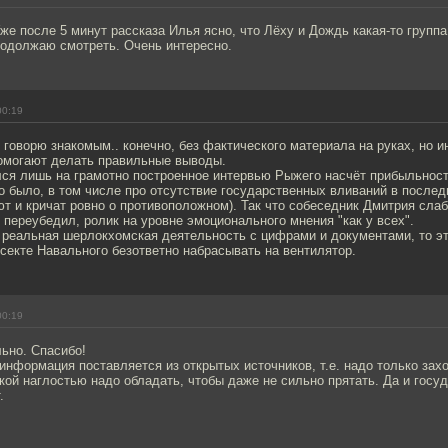
же после 5 минут рассказа Илья ясно, что Лёху и Дождь какая-то группа
родолжаю смотреть. Очень интересно.
00:19
 говорю знакомым.. конечно, без фактического материала на руках, но и
омогают делать правильные выводы.
лся лишь на грамотно построенное интервью Рыжего насчёт прибыльност
 было, в том числе про отсутствие государственных вливаний в послед
т и кричат ровно о противоположном). Так что собеседник Дмитрия слаб
 переубедил, ролик на уровне эмоционального мнения "как у всех".
ь реальная шерлокхомская деятельность с цифрами и документами, то эт
секте Навального безответно набрасывать на вентилятор.
00:19
ьно. Спасибо!
 информация поставляется из открытых источников, т.е. надо только захо
кой наглостью надо обладать, чтобы даже не сильно прятать. Да и госу
.