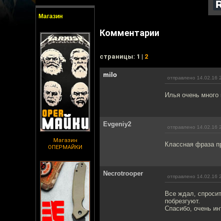
Магазин
Комментарии
cтраницы: 1 |
2
milo
отправлено 14.02.16 
Илья очень много 
Evgeniy2
отправлено 14.02.16 
Магазин
Классная фраза пр
ОПЕРМАЙКИ
Necrotrooper
отправлено 14.02.16 
Все ждал, спросит
побрезгуют.
Спасибо, очень ин