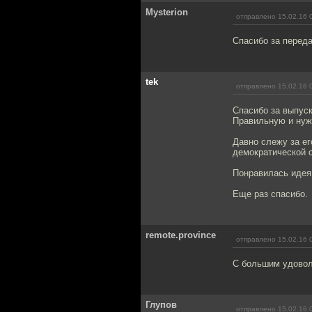
Mysterion
отправлено 15.02.16 
Спасибо за переда
tek
отправлено 15.02.16 
Спасибо за выпуск
Правильную и нужн
Давно слежу за ег
демократической о
Понравилась идея 
Еще раз спасибо.
remote.province
отправлено 15.02.16 
С большим удовол
Глупов
отправлено 15.02.16 