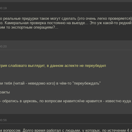
00:19
о реальные придурки такое могут сделать (это очень легко проверяется)..
ко. Камеральная проверка постоянно на выезде... Это уж какой-то редки
ким то экспортным операциям?...
00:20
рия слабовато выглядит, в данном аспекте не переубедил
чи тебя (читай - неведомо кого) в чём-то "переубеждать"
факты
- обратись в церковь, по вопросам нравится/не нравится - известно куда
00:56
 вопросом. Долго время работал с людьми, у которых, по истечении 4 