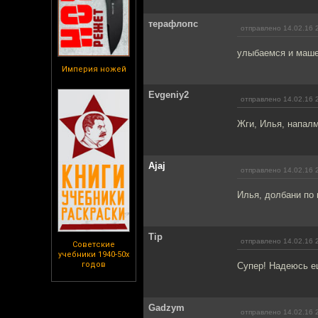
терафлопс
отправлено 14.02.16 
улыбаемся и маше
Империя ножей
Evgeniy2
отправлено 14.02.16 
Жги, Илья, напалм
Ajaj
отправлено 14.02.16 
Илья, долбани по 
Tip
отправлено 14.02.16 
Советские
учебники 1940-50х
годов
Супер! Надеюсь е
Gadzym
отправлено 14.02.16 