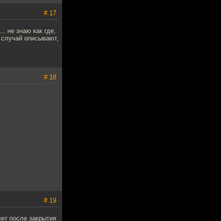
# 17
. не знаю как где,
й случай описывают,
# 18
# 19
лет после закрытия