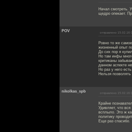
Начал смотреть. У
щедро опекает. П
POV
отправлено 15.02.16 
Ровно то же самое
жизненный опыт п
До сих пор я купи
Но там инфы много
критиканы забываю
данном аспекте не
Но раз у него ест
Нельзя позволять 
nikolkas_spb
отправлено 15.02.16 
Крайне познавател
Удивляет, что вся
всплыло. Это ж ка
политику проводит
Еще раз спасибо.