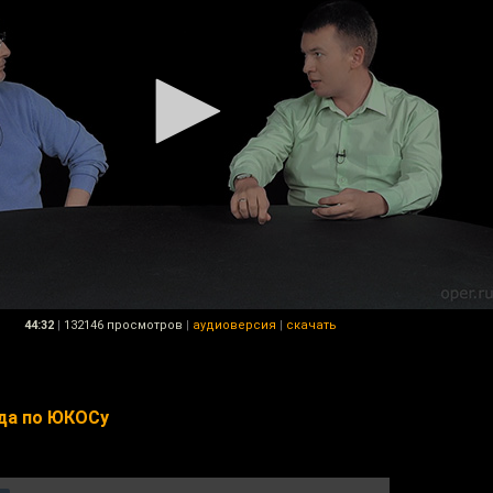
44:32
|
132146 просмотров
|
аудиоверсия
|
скачать
уда по ЮКОСу