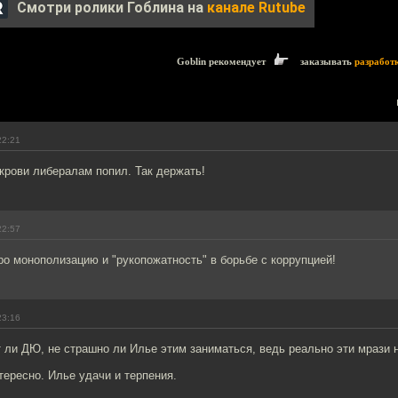
Смотри ролики Гоблина на
канале Rutube
Goblin рекомендует
заказывать
разработ
22:21
крови либералам попил. Так держать!
22:57
о монополизацию и "рукопожатность" в борьбе с коррупцией!
23:16
 ли ДЮ, не страшно ли Илье этим заниматься, ведь реально эти мрази 
тересно. Илье удачи и терпения.