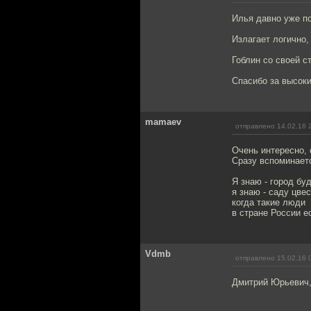
Илья давно уже п
Излагает логично,
Гоблин со своей с
Спасибо за высок
mamaev
отправлено 14.02.16 
Очень интересно, 
Сразу вспоминаетс
Я знаю - город буд
я знаю - саду цвес
когда такие люди
в стране России е
Vdmb
отправлено 15.02.16 
Дмитрий Юрьевич, 