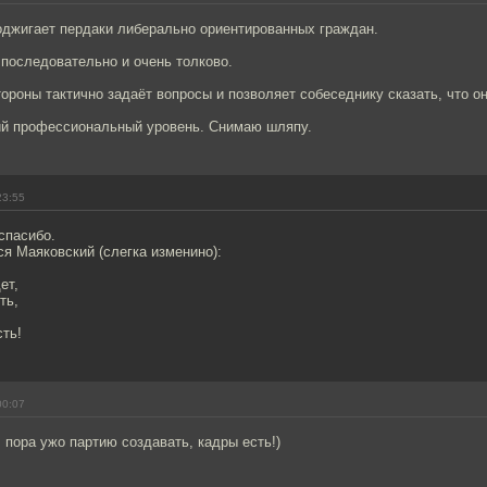
оджигает пердаки либерально ориентированных граждан.
 последовательно и очень толково.
тороны тактично задаёт вопросы и позволяет собеседнику сказать, что о
ий профессиональный уровень. Снимаю шляпу.
23:55
спасибо.
я Маяковский (слегка изменино):
ет,
ть,
сть!
00:07
пора ужо партию создавать, кадры есть!)