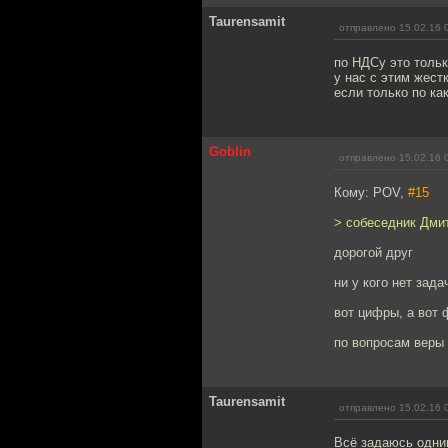
Taurensamit
отправлено 15.02.16 
по НДСу это тольк
у нас с этим жест
если только по ка
Goblin
отправлено 15.02.16 
Кому: POV,
#15
> собеседник Дмит
дорогой друг
ни у кого нет зада
вот цифры, а вот 
по вопросам веры 
Taurensamit
отправлено 15.02.16 
Всё задаюсь одним