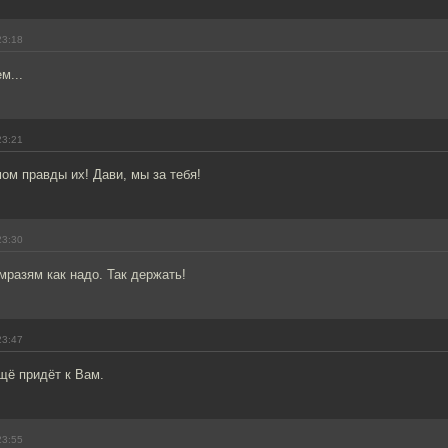
23:18
м...
23:21
ом правды их! Дави, мы за тебя!
23:30
мразям как надо. Так держать!
23:47
щё придёт к Вам.
23:55