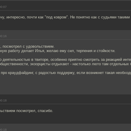
00:07
чу, интересно, почти как "под ковром". Не понятно как с судьями такими
00:16
, посмотрел с удовольствием.
ую работу делает Илья, желаю ему сил, терпения и стойкости.
о деятельностью в твиторе, особенно приятно смотреть за реакцией инт
бщественности, экзорцисты отдыхают - настолько люто там отдельных 
про краудфайдинг, с радостью поддержу, если возникнет такая необход
00:18
ьствием посмотрел, спасибо.
00:18