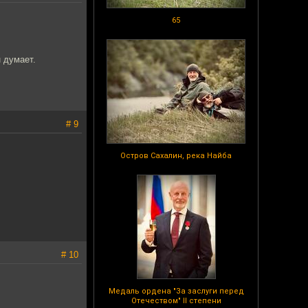
65
н думает.
# 9
Остров Сахалин, река Найба
# 10
Медаль ордена "За заслуги перед
Отечеством" II степени