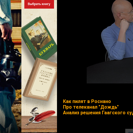
Как пилят в Роснано
Про телеканал "Дождь"
Анализ решения Гаагского с