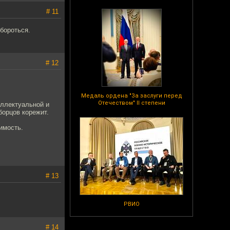
# 11
 бороться.
# 12
Медаль ордена "За заслуги перед
Отечеством" II степени
еллектуальной и
борцов корежит.
имость.
# 13
РВИО
# 14