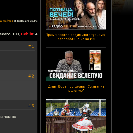
ку сайтов
в megagroup.ru
всего: 133,
Goblin
: 4
Трамп против родильного туризма,
безработица из-за ИИ
# 1
# 2
Дядя Вова про фильм "Свидание
вслепую"
# 3
ни чем не