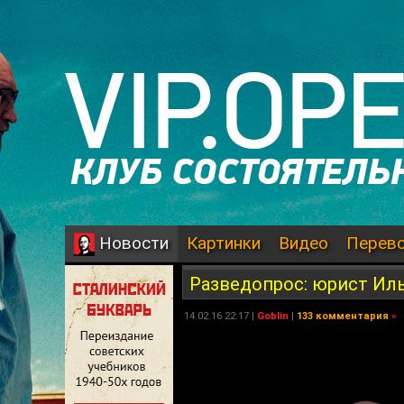
Картинки
Видео
Перев
Новости
Разведопрос: юрист Ил
14.02.16 22:17 |
Goblin
|
133 комментария
»