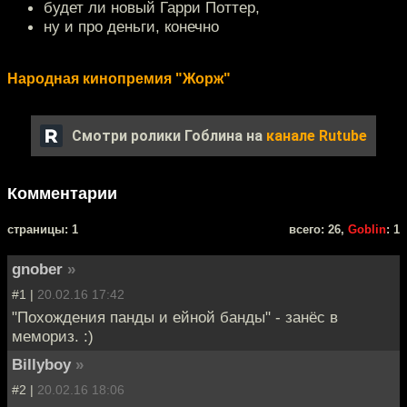
будет ли новый Гарри Поттер,
ну и про деньги, конечно
Народная кинопремия "Жорж"
Смотри ролики Гоблина на
канале Rutube
Комментарии
cтраницы: 1
всего: 26,
Goblin
: 1
gnober
»
#1 |
20.02.16 17:42
"Похождения панды и ейной банды" - занёс в
мемориз. :)
Billyboy
»
#2 |
20.02.16 18:06