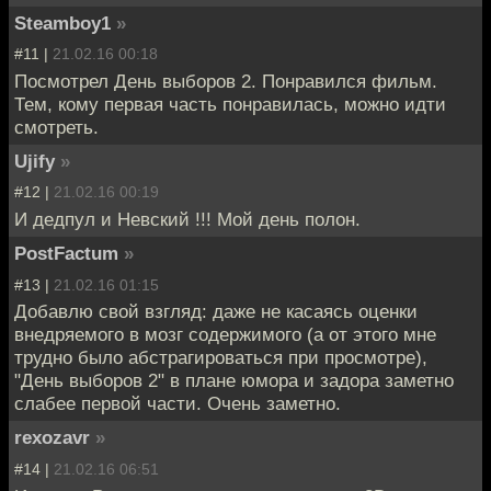
Steamboy1
»
#11 |
21.02.16 00:18
Посмотрел День выборов 2. Понравился фильм.
Тем, кому первая часть понравилась, можно идти
смотреть.
Ujify
»
#12 |
21.02.16 00:19
И дедпул и Невский !!! Мой день полон.
PostFactum
»
#13 |
21.02.16 01:15
Добавлю свой взгляд: даже не касаясь оценки
внедряемого в мозг содержимого (а от этого мне
трудно было абстрагироваться при просмотре),
"День выборов 2" в плане юмора и задора заметно
слабее первой части. Очень заметно.
rexozavr
»
#14 |
21.02.16 06:51