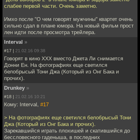
слабее первой части. Очень заметно.
Имхо после "О чем говорят мужчины" квартет очень
сильно сдал в плане юмора. На новый фильм прост
лен идти после просмотра трейлера.
Interval
»
#17 |
21.02.16 09:38
Говорят в кино ХХХ вместо Джета Ли снимается
Донни Ен. На фотографиях еще светился
белобрысый Тони Джа (Который из Онг Бака и
прочих).
Drunkey
»
#18 |
21.02.16 10:21
Кому: Interval,
#17
> На фотографиях еще светился белобрысый Тони
Джа (Который из Онг Бака и прочих).
Зарекавшийся играть плохишей и скатившийся до
бессловесного гаденыша, в последних