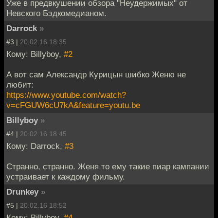
Уже в предвкушении обзора "Неудержимых" от
Невского Бэдкомедианом.
Darrock
»
#3 |
20.02.16 18:35
Кому: Billyboy,
#2
А вот сам Александр Курицын шибко Женю не
любит:
https://www.youtube.com/watch?
v=cFGUW6cU7kA&feature=youtu.be
Billyboy
»
#4 |
20.02.16 18:45
Кому: Darrock,
#3
Странно, странно. Женя то ему такие пиар кампании
устраивает к каждому фильму.
Drunkey
»
#5 |
20.02.16 18:52
Кому: Billyboy,
#4