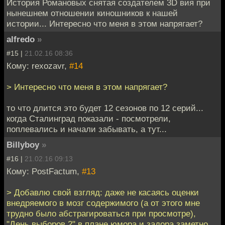
История Романовых снятая создателем 3D вия при
нынешнем отношении киношников к нашей
истории... Интересно что меня в этом напрягает?
alfredo
»
#15 |
21.02.16 08:36
Кому: rexozavr,
#14
> Интересно что меня в этом напрягает?
то что длится это будет 12 сезонов по 12 серий...
когда Сталинград показали - посмотрели,
поплевались и начали забывать, а тут...
Billyboy
»
#16 |
21.02.16 09:13
Кому: PostFactum,
#13
> Добавлю свой взгляд: даже не касаясь оценки
внедряемого в мозг содержимого (а от этого мне
трудно было абстрагироваться при просмотре),
"День выборов 2" в плане юмора и задора заметно