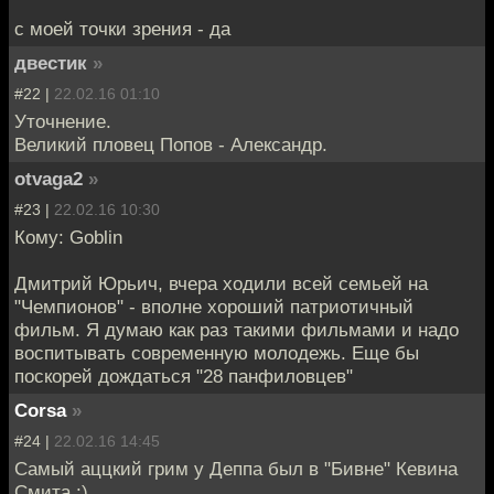
с моей точки зрения - да
двестик
»
#22 |
22.02.16 01:10
Уточнение.
Великий пловец Попов - Александр.
otvaga2
»
#23 |
22.02.16 10:30
Кому: Goblin
Дмитрий Юрьич, вчера ходили всей семьей на
"Чемпионов" - вполне хороший патриотичный
фильм. Я думаю как раз такими фильмами и надо
воспитывать современную молодежь. Еще бы
поскорей дождаться "28 панфиловцев"
Corsa
»
#24 |
22.02.16 14:45
Самый аццкий грим у Деппа был в "Бивне" Кевина
Смита :)