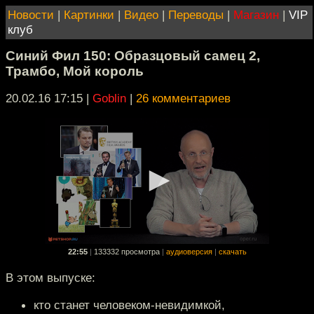
Новости
|
Картинки
|
Видео
|
Переводы
|
Магазин
|
VIP
клуб
Синий Фил 150: Образцовый самец 2,
Трамбо, Мой король
20.02.16 17:15
|
Goblin
|
26 комментариев
22:55
|
133332 просмотра
|
аудиоверсия
|
скачать
В этом выпуске:
кто станет человеком-невидимкой,