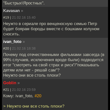
"Быстрых\Яростных".
Kavasan
»
#19 |
21.02.16 15:40
Неужто в сериале про венценосную семью Петр
будет боярам бороды вместе с бошками колуном
сносить.
ivan_foto
»
#20 |
21.02.16 18:38
Почему под отечественными фильмами завсегда (в
99% случаев, исключения вроде были) подводится
итог "смотреть на свой страх и риск"/"показывать
детям или нет - решай сам"?
Неужто они все столь плохи?
Goblin
»
#21 |
21.02.16 23:59
Кому: ivan_foto,
#20
> Неужто они все столь плохи?