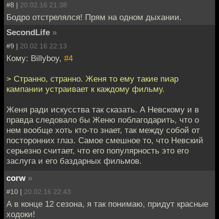
#8 |
20.02.16 21:38
Бодро отстрелялся! Прям на одном дыхании.
SecondLife
»
#9 |
20.02.16 22:13
Кому: Billyboy,
#4
> Странно, странно. Женя то ему такие пиар
кампании устраивает к каждому фильму.
Женя ради искусства так сказать. А Невскому и в
правда следовало бы Женю поблагодарить, что о
нем вообще хоть кто-то знает, так между собой от
посторонних глаз. Самое смешное то, что Невский
серьезно считает, что его популярность это его
заслуга и его баздарных фильмов.
corw
»
#10 |
20.02.16 22:43
А в конце 12 сезона, я так понимаю, придут красные
ходоки!