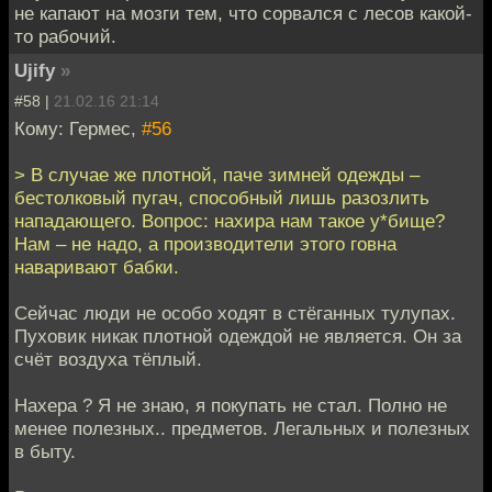
не капают на мозги тем, что сорвался с лесов какой-
то рабочий.
Ujify
»
#58 |
21.02.16 21:14
Кому: Гермес,
#56
> В случае же плотной, паче зимней одежды –
бестолковый пугач, способный лишь разозлить
нападающего. Вопрос: нахира нам такое у*бище?
Нам – не надо, а производители этого говна
наваривают бабки.
Сейчас люди не особо ходят в стёганных тулупах.
Пуховик никак плотной одеждой не является. Он за
счёт воздуха тёплый.
Нахера ? Я не знаю, я покупать не стал. Полно не
менее полезных.. предметов. Легальных и полезных
в быту.