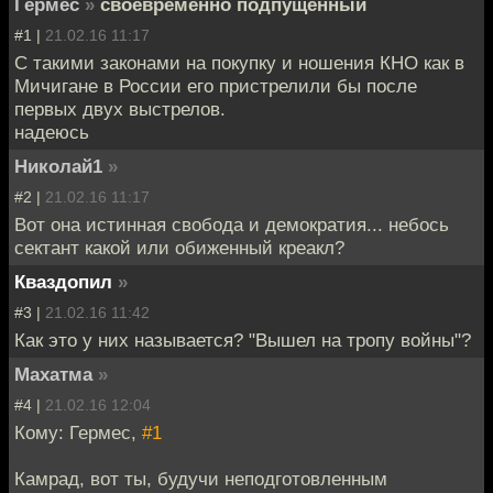
Гермес
»
своевременно подпущенный
#1 |
21.02.16 11:17
С такими законами на покупку и ношения КНО как в
Мичигане в России его пристрелили бы после
первых двух выстрелов.
надеюсь
Николай1
»
#2 |
21.02.16 11:17
Вот она истинная свобода и демократия... небось
сектант какой или обиженный креакл?
Кваздопил
»
#3 |
21.02.16 11:42
Как это у них называется? "Вышел на тропу войны"?
Махатма
»
#4 |
21.02.16 12:04
Кому: Гермес,
#1
Камрад, вот ты, будучи неподготовленным