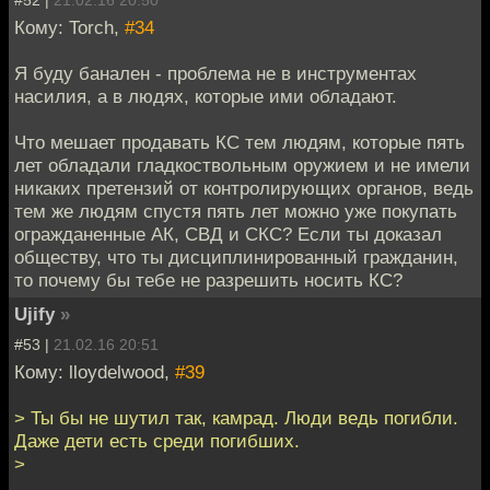
#52 |
21.02.16 20:50
Кому: Torch,
#34
Я буду банален - проблема не в инструментах
насилия, а в людях, которые ими обладают.
Что мешает продавать КС тем людям, которые пять
лет обладали гладкоствольным оружием и не имели
никаких претензий от контролирующих органов, ведь
тем же людям спустя пять лет можно уже покупать
огражданенные АК, СВД и СКС? Если ты доказал
обществу, что ты дисциплинированный гражданин,
то почему бы тебе не разрешить носить КС?
Ujify
»
#53 |
21.02.16 20:51
Кому: lloydelwood,
#39
> Ты бы не шутил так, камрад. Люди ведь погибли.
Даже дети есть среди погибших.
>