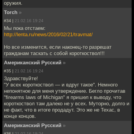
оружия.
Torch
»
#34 |
21.02.16 19:24
Мы пока отстаем:
http://lenta.ru/news/2016/02/21/travmat/
Но все изменится, если наконец-то разрешат
гражданам таскать с собой короткоствол!!!
Американский Русский
»
#35 |
21.02.16 19:24
Здравствуйте!
"У всех короткоствол — и вдруг такое". Немного
непонятное для меня утверждение. Бегло прочитав
"firearms laws of Michigan" я пришел к выводу, что
короткоствол там далеко не у всех. Муторно, долго и
не факт, что в итоге продадут. Это же не Техас, в
конце концов.
Американский Русский
»
#36 |
21.02.16 19:24