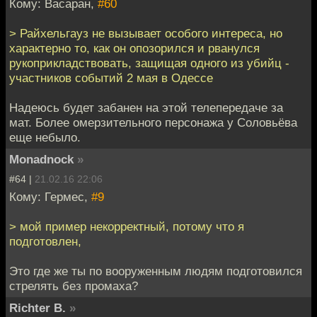
Кому: Васаран,
#60
> Райхельгауз не вызывает особого интереса, но
характерно то, как он опозорился и рванулся
рукоприкладствовать, защищая одного из убийц -
участников событий 2 мая в Одессе
Надеюсь будет забанен на этой телепередаче за
мат. Более омерзительного персонажа у Соловьёва
еще небыло.
Monadnock
»
#64 |
21.02.16 22:06
Кому: Гермес,
#9
> мой пример некорректный, потому что я
подготовлен,
Это где же ты по вооруженным людям подготовился
стрелять без промаха?
Richter B.
»