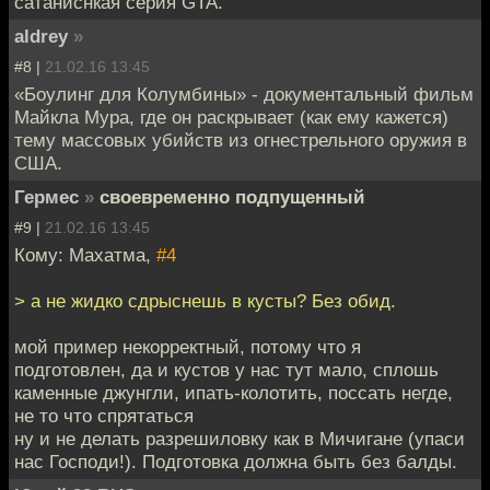
сатаниснкая серия GTA.
aldrey
»
#8 |
21.02.16 13:45
«Боулинг для Колумбины» - документальный фильм
Майкла Мура, где он раскрывает (как ему кажется)
тему массовых убийств из огнестрельного оружия в
США.
Гермес
»
своевременно подпущенный
#9 |
21.02.16 13:45
Кому: Махатма,
#4
> а не жидко сдрыснешь в кусты? Без обид.
мой пример некорректный, потому что я
подготовлен, да и кустов у нас тут мало, сплошь
каменные джунгли, ипать-колотить, поссать негде,
не то что спрятаться
ну и не делать разрешиловку как в Мичигане (упаси
нас Господи!). Подготовка должна быть без балды.