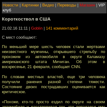
Новости
|
Картинки
|
Видео
|
Переводы
|
Магазин
|
VIP
клуб
Короткоствол в США
21.02.16 11:11
|
Goblin
|
141 комментарий
С мест сообщают:
По меньшей мере шесть человек стали жертвами
неизвестного мужчины, открывшего стрельбу по
прохожим из автомобиля в округе Каламазу
американского штата Мичиган. Об этом в
воскресенье, 21 февраля, сообщает CNN.
По словам местных властей, еще три человека
получили ранения разной степени тяжести.
Состояние двоих пострадавших оценивается как
критическое.
«Похоже, кто-то просто ездил по округе на своем
автомобиле и расстреливал тех, кто попадался ему