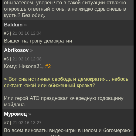
обывателем, уверен что в такой ситуации отважно
откроешь ответный огонь, а не жидко сдрыснешь в
кусты? Без обид.
Balduin
»
#5 |
21.02.16 12:04
Вышел на тропу демократии
Abrikosov
»
#6 |
21.02.16 12:08
Кому: Николай1,
#2
> Вот она истинная свобода и демократия... небось
сектант какой или обиженный креакл?
Или герой АТО праздновал очередную годовщину
майдана.
Муромец
»
#7 |
21.02.16 13:27
Во всем виноваты видео-игры в целом и богомерзко-