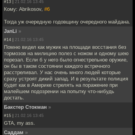
#13 |
21.02.16 13:45
Кому: Abrikosov,
#6
Тогда уж очередную годовщину очередного майдана.
JanLi
»
#14 |
21.02.16 13:45
Помню видел как мужик на площади восстания без
тормозов на милицию полез с ножом и одному шею
порезал. Если б у него было огнестрельное оружие,
он бы в таком состоянии каждого встречного
расстреливал. У нас очень много людей которые
сразу устроят дикий запад. И в результате полиция
будет как в Америке стрелять на поражение при
малейшем подозрении на попытку что-нибудь
достать.
Бакстер Стокман
»
#15 |
21.02.16 13:45
GTA, my ass.
Саддам
»