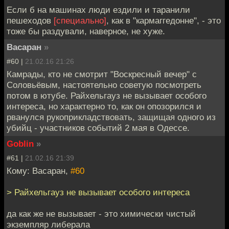
Если б на машинах люди ездили и таранили
пешеходов
[специально]
, как в "кармаггедонне", - это
тоже бы раздували, наверное, не хуже.
Васаран
»
#60 |
21.02.16 21:26
Камрады, кто не смотрит "Воскресный вечер" с
Соловьёвым, настоятельно советую посмотреть
потом в ютубе. Райхельгауз не вызывает особого
интереса, но характерно то, как он опозорился и
рванулся рукоприкладствовать, защищая одного из
убийц - участников событий 2 мая в Одессе.
Goblin
»
#61 |
21.02.16 21:39
Кому: Васаран,
#60
> Райхельгауз не вызывает особого интереса
да как же не вызывает - это химически чистый
экземпляр либерала