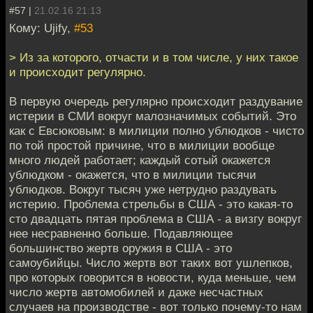
#57 |
21.02.16 21:13
Кому: Ujify,
#53
> Из за которого, отчасти и в том числе, у них такое
и происходит регулярно.
В первую очередь регулярно происходит раздувание
истерии в СМИ вокруг малозначимых событий. Это
как с Евсюковым: в милиции полно ублюдков - чисто
по той простой причине, что в милиции вообще
много людей работает; каждый сотый окажется
ублюдком - окажется, что в милиции тысячи
ублюдков. Вокруг тысяч уже нетрудно раздувать
истерию. Проблема стрельбы в США - это какая-то
сто двадцать пятая проблема в США - а визгу вокруг
нее несравненно больше. Подавляющее
большинство жертв оружия в США - это
самоубийцы. Число жертв вот таких вот ушлепков,
про которых говорится в новости, куда меньше, чем
число жертв автомобилей и даже несчастных
случаев на производстве - вот только почему-то нам