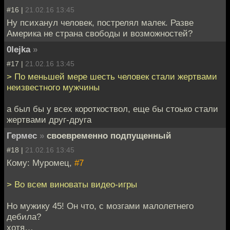
#16 |
21.02.16 13:45
Ну психанул человек, пострелял малек. Разве
Америка не страна свободы и возможностей?
0lejka
»
#17 |
21.02.16 13:45
> По меньшей мере шесть человек стали жертвами
неизвестного мужчины
а был бы у всех короткоствол, еще бы стоько стали
жертвами друг-друга
Гермес
»
своевременно подпущенный
#18 |
21.02.16 13:45
Кому: Муромец,
#7
> Во всем виноваты видео-игры
Но мужику 45! Он что, с мозгами малолетнего
дебила?
хотя…