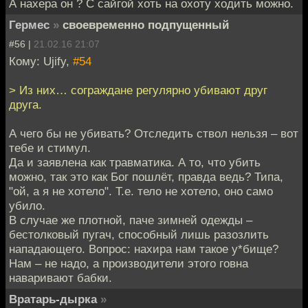
А нахера он ? С сайгой хоть на охоту ходить можно.
Гермес
»
своевременно подпущенный
#56 |
21.02.16 21:07
Кому: Ujify,
#54
> Из них… сограждане регулярно убивают друг
друга.
А чего бы не убивать? Отследить ствол нельзя – вот
тебе и стимул.
Да и заявлена как травматика. А то, что убить
можно, так это как Бог пошлёт, правда ведь? Типа,
"ой, а я не хотело". Т.е. тело не хотело, оно само
убило.
В случае же плотной, паче зимней одежды –
бестолковый пугач, способный лишь разозлить
нападающего. Вопрос: нахира нам такое у*бище?
Нам – не надо, а производители этого говна
наваривают бабки.
Вратарь-дырка
»