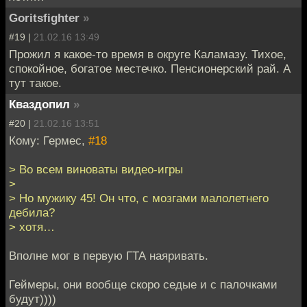
Goritsfighter
»
#19 |
21.02.16 13:49
Прожил я какое-то время в округе Каламазу. Тихое,
спокойное, богатое местечко. Пенсионерский рай. А
тут такое.
Кваздопил
»
#20 |
21.02.16 13:51
Кому: Гермес,
#18
> Во всем виноваты видео-игры
>
> Но мужику 45! Он что, с мозгами малолетнего
дебила?
> хотя…
Вполне мог в первую ГТА наяривать.
Геймеры, они вообще скоро седые и с палочками
будут))))