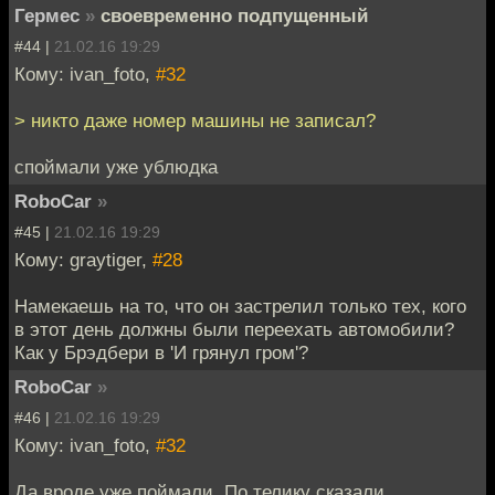
Гермес
»
своевременно подпущенный
#44 |
21.02.16 19:29
Кому: ivan_foto,
#32
> никто даже номер машины не записал?
споймали уже ублюдка
RoboCar
»
#45 |
21.02.16 19:29
Кому: graytiger,
#28
Намекаешь на то, что он застрелил только тех, кого
в этот день должны были переехать автомобили?
Как у Брэдбери в 'И грянул гром'?
RoboCar
»
#46 |
21.02.16 19:29
Кому: ivan_foto,
#32
Да вроде уже поймали. По телику сказали.