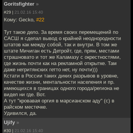
Goritsfighter
»
#29 |
21.02.16 15:40
Кому: Gecko,
#22
Тут такое дело. За время своих перемещений по
САСШ я сделал вывод о крайней неоднородности
штатов как между собой, так и внутри. В том же
штате Мичиган есть Детройт, где, прям, местами
страшновато и тот же Каламазу с окрестностями,
где жизнь почти как на рекламной открытке. Там
даже негритянских гетто нет, ну почти)))
Кстати в России таких диких разрывов в уровне,
качестве жизни, ментальности населения и пр.
имеющихся в границах одного города/региона не
видел ни где. Вот.
А тут "кровавая оргия в марсианском аду" (с) в
райском местечке.
Удивился, да.
Ujify
»
#30 |
21.02.16 15:40