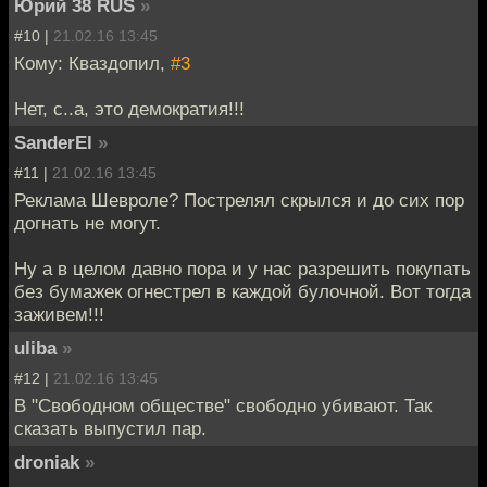
Юрий 38 RUS
»
#10 |
21.02.16 13:45
Кому: Кваздопил,
#3
Нет, с..а, это демократия!!!
SanderEl
»
#11 |
21.02.16 13:45
Реклама Шевроле? Пострелял скрылся и до сих пор
догнать не могут.
Ну а в целом давно пора и у нас разрешить покупать
без бумажек огнестрел в каждой булочной. Вот тогда
заживем!!!
uliba
»
#12 |
21.02.16 13:45
В "Свободном обществе" свободно убивают. Так
сказать выпустил пар.
droniak
»