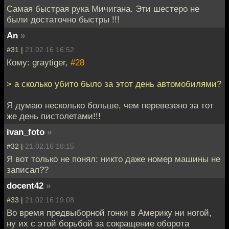
Самая быстрая рука Мичигана. Эти шестеро не
были достаточно быстры !!!
An
»
#31 |
21.02.16 16:52
Кому: graytiger,
#28
> а сколько убито было за этот день автомобилями?
Я думаю несколько больше, чем перевезено за тот
же день пистолетами!!!
ivan_foto
»
#32 |
21.02.16 18:15
Я вот только не понял: никто даже номер машины не
записал??
docent42
»
#33 |
21.02.16 19:08
Во время предвыборной гонки в Америку ни ногой,
ну их с этой борьбой за сокращение оборота