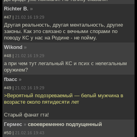
Richter B.
»
#47 |
21.02.16 19:29
Другая реальность, другая ментальность, другие
законы. Как это связано с вечными спорами по
поводу КС у нас на Родине - не пойму.
Wikond
»
#48 |
21.02.16 19:29
а при чем тут легальный КС и псих с нелегальным
оружием?
fbacc
»
#49 |
21.02.16 19:29
>Вероятный подозреваемый — белый мужчина в
возрасте около пятидесяти лет
Старый фанат гта!
Гермес
»
своевременно подпущенный
#50 |
21.02.16 19:43