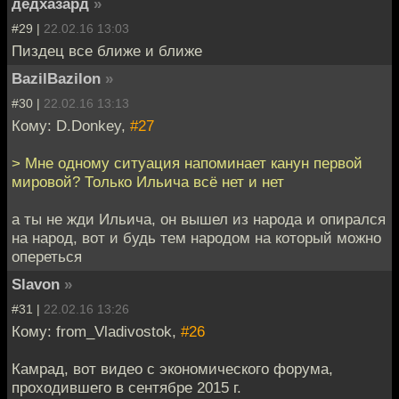
дедхазард
»
#29 |
22.02.16 13:03
Пиздец все ближе и ближе
BazilBazilon
»
#30 |
22.02.16 13:13
Кому: D.Donkey,
#27
> Мне одному ситуация напоминает канун первой
мировой? Только Ильича всё нет и нет
а ты не жди Ильича, он вышел из народа и опирался
на народ, вот и будь тем народом на который можно
опереться
Slavon
»
#31 |
22.02.16 13:26
Кому: from_Vladivostok,
#26
Камрад, вот видео с экономического форума,
проходившего в сентябре 2015 г.