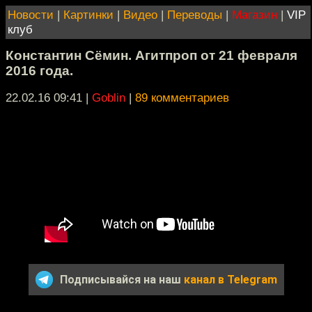
Новости
|
Картинки
|
Видео
|
Переводы
|
Магазин
|
VIP
клуб
Константин Сёмин. Агитпроп от 21 февраля
2016 года.
22.02.16 09:41
|
Goblin
|
89 комментариев
Подписывайся на наш
канал в Telegram