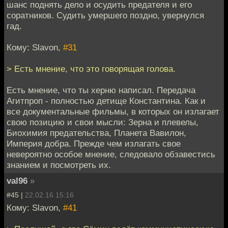
шанс поднять дело и осудить предателя и его
соратников. Судить умершего поздно, увернулся
гад.
Кому: Slavon,
#31
> Есть мнение, что это говорящая голова.
Есть мнение, что ты херню написал. Передача
Агитпроп - полностью детище Константина. Как и
все документальные фильмы, в которых он излагает
свою позицию и свои мысли: Зерна и плевелы,
Биохимия предательства, Планета Вавилон,
Империя добра. Прежде чем излагать свое
невероятно особое мнение, следовало обзавестись
знанием и посмотреть их.
val96
»
#45 |
22.02.16 15:16
Кому: Slavon,
#41