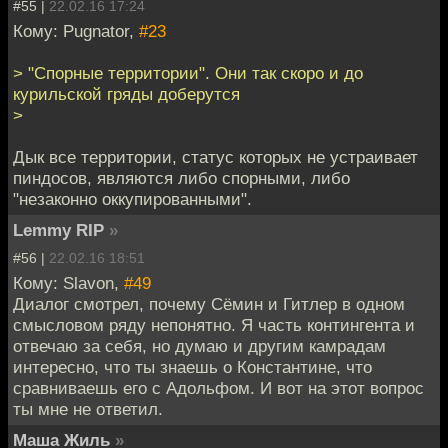
#55 |
22.02.16 17:24
Кому: Pugnator,
#23
> "Спорные территории". Они так скоро и до
курильской гряды доберутся
>
Дык все территории, статус которых не устраивает
пиндосов, являются либо спорными, либо
"незаконно оккупированными".
Lemmy RIP
»
#56 |
22.02.16 18:51
Кому: Slavon,
#49
Диалог смотрел, почему Сёмин и Гитлер в одном
смысловом ряду непонятно. Я часть контингента и
отвечаю за себя, но думаю и другим камрадам
интересно, что ты знаешь о Константине, что
сравниваешь его с Адольфом. И вот на этот вопрос
ты мне не ответил.
Маша Жиль
»