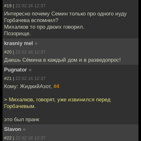
#19 |
22.02.16 12:37
Интересно почему Семин только про одного иуду
Горбачева вспомнил?
Михалков то про двоих говорил.
Позорище.
krasniy mel
»
#20 |
22.02.16 12:37
Даешь Сёмина в каждый дом и в разведопрос!
Pugnator
»
#21 |
22.02.16 12:37
Кому: ЖидкийАзот,
#4
> Михалков, говорят, уже извинился перед
Горбачевым.
это был пранк
Slavon
»
#22 |
22.02.16 12:37