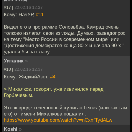
#17 |
22.02.16 12:37
Кому: НачУР,
#11
Видел его в программе Соловьёва. Камрад очень
толково излагал свои взгляды. Думаю, разведопрос
на тему "Место России в современном мире" или
"Достижения демократов конца 80-х и начала 90-х "
удался бы на славу.
Уиталик
»
#18 |
22.02.16 12:37
Кому: ЖидкийАзот,
#4
> Михалков, говорят, уже извинился перед
Горбачевым.
Это ж вроде телефонный хулиган Lexus (или как там
его) от имени Михалкова пошалил.
https://www.youtube.com/watch?v=nCxxfTydALw
Koshi
»