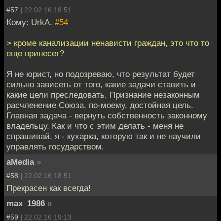
#57 |
22.02.16 18:51
Кому: UrkA,
#54
> кроме канализации ненависти граждан, это что то
еще принесет?
Я не юрист, но подозреваю, что результат будет
сильно зависеть от того, какие задачи ставить и
какие цели преследовать. Признание незаконным
расчленение Союза, по-моему, достойная цель.
Главная задача - вернуть собственность законному
владельцу. Как и что с этим делать - меня не
спрашивай, я - кухарка, которую так и не научили
управлять государством.
aMedia
»
#58 |
22.02.16 18:51
Прекрасен как всегда!
max_1986
»
#59 |
22.02.16 19:13