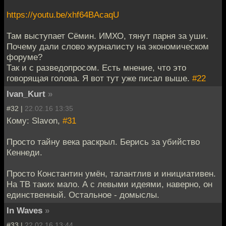
https://youtu.be/xhf64BAcaqU
Там выступает Сёмин. ИМХО, тянут парня за уши.
Почему дали слово журналисту на экономическом
форуме?
Так и с разведопросом. Есть мнение, что это
говорящая голова. Я вот тут уже писал выше.
#22
Ivan_Kurt
»
#32 |
22.02.16 13:35
Кому: Slavon,
#31
Просто тайну века раскрыл. Берись за убийство
Кеннеди.
Просто Константин умён, талантлив и инициативен.
На ТВ таких мало. А с левыми идеями, наверно, он
единственный. Остальное - домыслы.
In Waves
»
#33 |
22.02.16 13:44