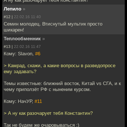
А ну как разочарует тебя Константин?
Лепило
»
#12 |
22.02.16 11:40
Семин молодец. Втиснутый мультик просто
шикарен!
Теплообменник
»
#13 |
22.02.16 11:47
Кому: Slavon,
#6
> Камрад, скажи, а какие вопросы в разведопросе
ему задавать?
Темы известные: ближний восток, Китай vs СГА, и к
чему приползёт РФ с ныненим курсом.
Кому: НачУР,
#11
> А ну как разочарует тебя Константин?
Так не будем же очаровываться :)