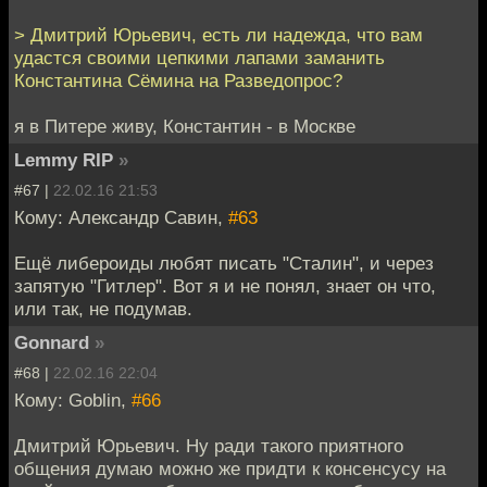
> Дмитрий Юрьевич, есть ли надежда, что вам
удастся своими цепкими лапами заманить
Константина Сёмина на Разведопрос?
я в Питере живу, Константин - в Москве
Lemmy RIP
»
#67 |
22.02.16 21:53
Кому: Александр Савин,
#63
Ещё либероиды любят писать "Сталин", и через
запятую "Гитлер". Вот я и не понял, знает он что,
или так, не подумав.
Gonnard
»
#68 |
22.02.16 22:04
Кому: Goblin,
#66
Дмитрий Юрьевич. Ну ради такого приятного
общения думаю можно же придти к консенсусу на