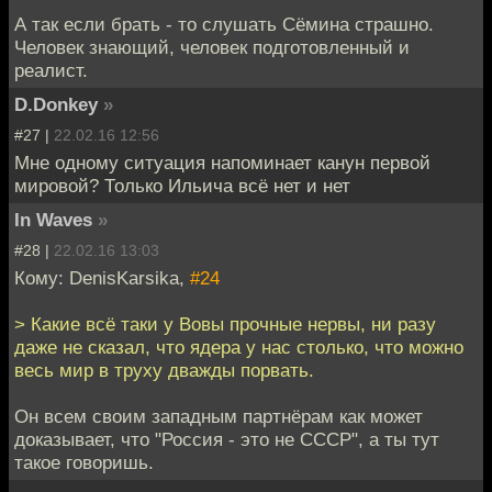
А так если брать - то слушать Сёмина страшно.
Человек знающий, человек подготовленный и
реалист.
D.Donkey
»
#27 |
22.02.16 12:56
Мне одному ситуация напоминает канун первой
мировой? Только Ильича всё нет и нет
In Waves
»
#28 |
22.02.16 13:03
Кому: DenisKarsika,
#24
> Какие всё таки у Вовы прочные нервы, ни разу
даже не сказал, что ядера у нас столько, что можно
весь мир в труху дважды порвать.
Он всем своим западным партнёрам как может
доказывает, что "Россия - это не СССР", а ты тут
такое говоришь.