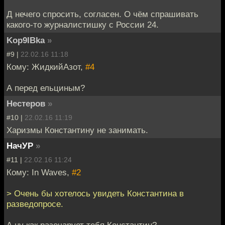
Д нечего спросить, согласен. О чём спрашивать
какого-то журналистишку с России 24.
Kop9IBka
»
#9 |
22.02.16 11:18
Кому: ЖидкийАзот,
#4
А перед ельциным?
Нестеров
»
#10 |
22.02.16 11:19
Харизмы Константину не занимать.
НачУР
»
#11 |
22.02.16 11:24
Кому: In Waves,
#2
> Очень бы хотелось увидеть Константина в
разведопросе.