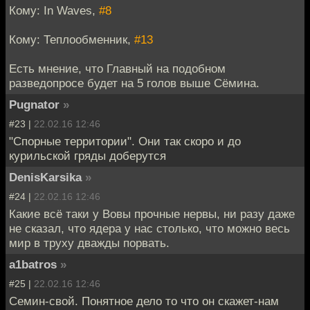
Кому: In Waves,
#8
Кому: Теплообменник,
#13
Есть мнение, что Главный на подобном
разведопросе будет на 5 голов выше Сёмина.
Pugnator
»
#23 |
22.02.16 12:46
"Спорные территории". Они так скоро и до
курильской гряды доберутся
DenisKarsika
»
#24 |
22.02.16 12:46
Какие всё таки у Вовы прочные нервы, ни разу даже
не сказал, что ядера у нас столько, что можно весь
мир в труху дважды порвать.
a1batros
»
#25 |
22.02.16 12:46
Семин-свой. Понятное дело то что он скажет-нам