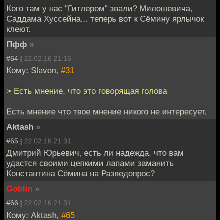
Кого там у нас "Гитлером" звали? Милошевича,
Саддама Хуссейна... теперь вот к Сёмину ярлычок
клеют.
Пфф
»
#64 |
22.02.16 21:16
Кому: Slavon,
#31
> Есть мнение, что это говорящая голова
Есть мнение что твое мнение никого не интересует.
Aktash
»
#65 |
22.02.16 21:31
Дмитрий Юрьевич, есть ли надежда, что вам
удастся своими цепкими лапами заманить
Константина Сёмина на Разведопрос?
Goblin
»
#66 |
22.02.16 21:31
Кому: Aktash,
#65