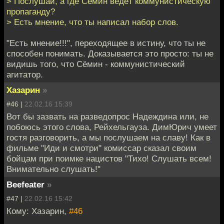
> Послушай, а где Сёмин ведёт коммунистическую
пропаганду?
> Есть мнение, что ты написал набор слов.
"Есть мнение!!!", переходящее в истину, что ты не
способен понимать. Доказывается это просто: ты не
видишь того, что Сёмин - коммунистический
агитатор.
Хазарин
»
#46 |
22.02.16 15:39
Вот бы зазвать на разведопрос Надеждина или, не
побоюсь этого слова, Рейхельгауза. ДимЮрич умеет
гостя разговорить, а мы послушаем на славу! Как в
фильме "Иди и смотри" комиссар сказал своим
бойцам при поимке нацистов "Тихо! Слушать всем!
Внимательно слушать!"
Beefeater
»
#47 |
22.02.16 15:42
Кому: Хазарин,
#46