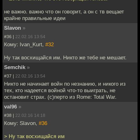
не важно. важно что он говорит, а он с тв вещает
крайне правильные идеи
Slavon
»
#36 |
22.02.16 13:54
Кому: Ivan_Kurt,
#32
Ну так восхищайся им. Никто же тебе не мешает.
Semchik
»
#37 |
22.02.16 13:54
Никто не начинает войн по незнанию, и никого из
тех, кто надеется войной что-то выиграть, не
остановит страх. (с)перто из Rome: Total War.
val96
»
#38 |
22.02.16 14:18
Кому: Slavon,
#36
> Ну так восхищайся им