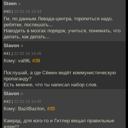
Steen
»
#40 |
22.02.16 14:44
Гм, по данным Левада-центра, торопиться надо,
ребятки, поспешать...
Наводить в мозгах порядок, учиться, понимать, что
делать, как делать...
Slavon
»
#41 |
22.02.16 14:45
Кому: val96,
#39
Послушай, а где Сёмин ведёт коммунистическую
пропаганду?
Есть мнение, что ты написал набор слов.
Slavon
»
#42 |
22.02.16 14:45
Кому: BazilBazilon,
#35
Камрад, для кого-то и Гитлер вещал правильные
идеи!!!