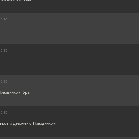
10:30
10:35
10:35
раздником! Ура!
10:35
иков и девочек с Праздником!