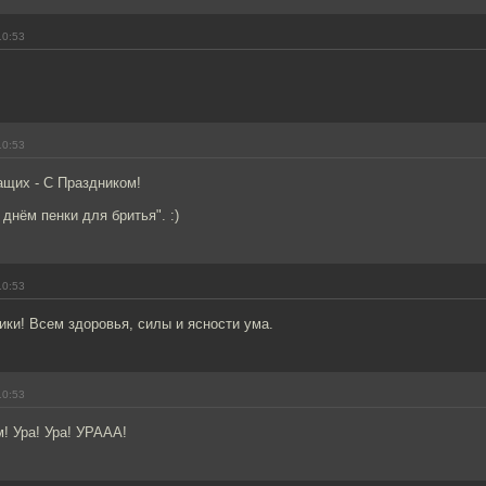
10:53
10:53
щих - С Праздником!
 днём пенки для бритья". :)
10:53
ки! Всем здоровья, силы и ясности ума.
10:53
! Ура! Ура! УРААА!