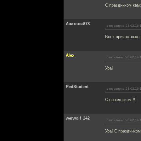
C праздником кам
Анатолий78
отправлено 23.02.16 
Всех причастных с
Alex
отправлено 23.02.16 
Ура!
RedStudent
отправлено 23.02.16 
С праздником !!!
werwolf_242
отправлено 23.02.16 
Ура! С праздником 