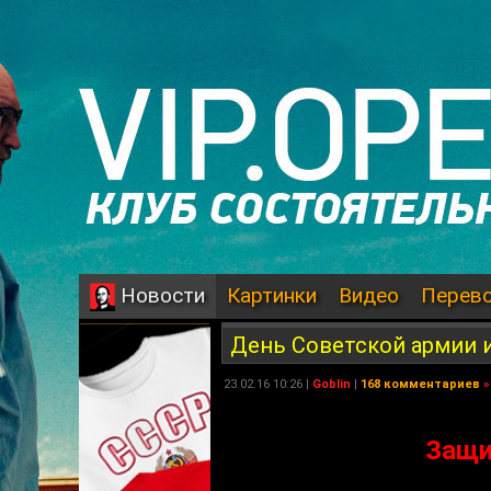
Картинки
Видео
Перев
Новости
День Советской армии 
23.02.16 10:26 |
Goblin
|
168 комментариев
»
Защи