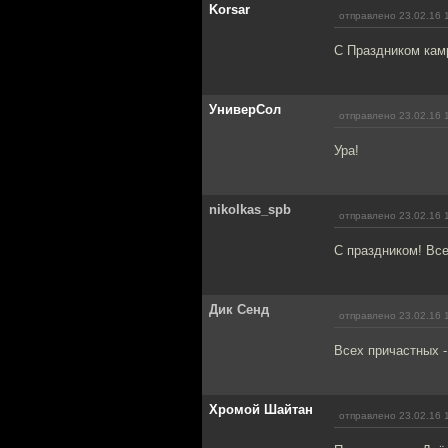
Korsar
отправлено 23.02.16 
С Праздником кам
УниверСол
отправлено 23.02.16 
Ура!
nikolkas_spb
отправлено 23.02.16 
С праздником! Вс
Дик Сенд
отправлено 23.02.16 
Всех причастных - 
Хромой Шайтан
отправлено 23.02.16 