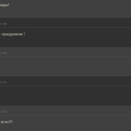
рады!
10:48
 праздником !
10:49
10:53
10:53
всех!!!