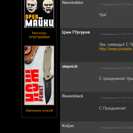
Nanotraktor
отправлено 23.02.16 
Ура!
Цзен ГУргуров
Магазин
отправлено 23.02.16 
ОПЕРМАЙКИ
Ура, камрады! С П
http://www.youtub
stepnick
отправлено 23.02.16 
С праздником! Ура
Ravenblack
отправлено 23.02.16 
С Праздником!
Империя ножей
Koljan
отправлено 23.02.16 