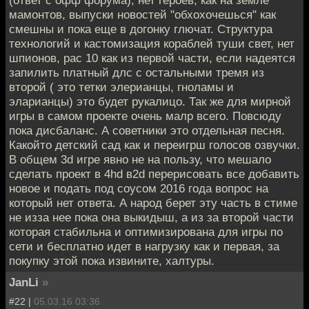
мамонтов, выпуски новостей "обхохочешься" как
смешны и пока еще в догонку глючат. Структура
технологий и кастомизация кораблей туши свет, нет
шпионов, рас 10 как из первой части, если надеятся
запилить платный длс с остальными тремя из
второй ( это тетки элерианцы, гноламы и
эларианцы) это будет рукалицо. Так же для мирной
игры в самом проекте очень малр всего. Повсюду
пока дисбаланс. А советники это отдельная песня.
Какойто детский сад как и переигрш голосов озвучки.
В общем 3d игре явно не на пользу, что мешало
сделать проект в 4hd в2d перерисовать все добавить
новое и подать под соусом 2016 года вопрос на
который нет ответа. А народ берет эту часть в стиме
не изза нее пока она выкидыш, а из за второй части
которая стабильна и оптимизирована для игры по
сети и бесплатно идет в нагрузку как и первая, за
покупку этой пока извините, халтуры.
JanLi
»
#22 |
05.03.16 03:36