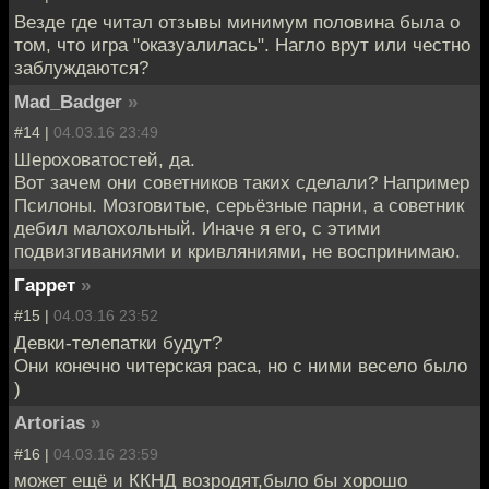
Везде где читал отзывы минимум половина была о
том, что игра "оказуалилась". Нагло врут или честно
заблуждаются?
Mad_Badger
»
#14 |
04.03.16 23:49
Шероховатостей, да.
Вот зачем они советников таких сделали? Например
Псилоны. Мозговитые, серьёзные парни, а советник
дебил малохольный. Иначе я его, с этими
подвизгиваниями и кривляниями, не воспринимаю.
Гаррет
»
#15 |
04.03.16 23:52
Девки-телепатки будут?
Они конечно читерская раса, но с ними весело было
)
Artorias
»
#16 |
04.03.16 23:59
может ещё и ККНД возродят,было бы хорошо