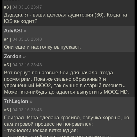
#3 |
04.03.16 23:47
Дадада, я - ваша целевая аудитория (36). Когда на
iOS выходит?
AdvKSI
»
#4 |
04.03.16 23:48
Они еще и настолку выпускают.
Zordon
»
#5 |
04.03.16 23:48
Вот вернут пошаговые бои для начала, тогда
посмотрим. Пока же сильно обрезанный и
упрощённый МОО2, так лучше в старый погонять.
Может кто-нибудь догадается выпустить МОО2 HD.
7thLegion
»
#6 |
04.03.16 23:48
Поиграл. Игра сделана красиво, озвучка хороша, но
сам игровой процесс не понравился:
- технологическая ветка куцая;
- тактического боя нет, только его видимость;