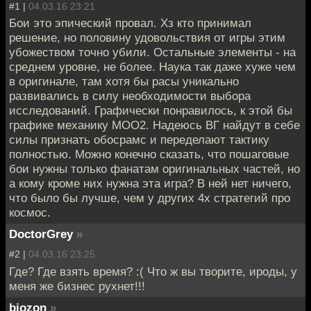
#1 |
04.03.16 23:21
Бои это эпический провал. Хз кто принимал
решение, но половину удовольствия от игры этим
убожеством точно убили. Остальные элементы - на
среднем уровне, не более. Наука так даже хуже чем
в оригинале, там хотя бы расы уникально
развивались в силу необходимости выбора
исследований. Графически понравилось, к этой бы
графике механику МОО2. Надеюсь ВГ найдут в себе
силы признать обосрамс и переделают тактику
полностью. Можно конечно сказать, что пошаговые
бои нужны только фанатам оригинальных частей, но
а кому кроме них нужна эта игра? В ней нет ничего,
что было бы лучше, чем у других 4х стратегий про
космос.
DoctorGrey
»
#2 |
04.03.16 23:25
Где? Где взять время? :( Что ж вы творите, ироды, у
меня же бизнес рухнет!!!
biozon
»