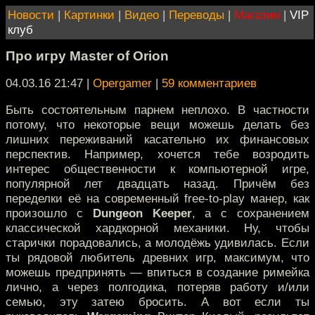
Новости
|
Картинки
|
Видео
|
Переводы
|
Магазин
|
VIP
клуб
Про игру Master of Orion
04.03.16 21:47
|
Opergamer
|
59 комментариев
Быть состоятельным парнем неплохо. В частности
потому, что некоторые вещи можешь делать без
лишних переживаний касательно их финансовых
перспектив. Например, хочется тебе возродить
интерес общественности к компьютерной игре,
популярной лет двадцать назад. Причём без
переделки её на современный free-to-play манер, как
произошло с
Dungeon Keeper
, а с сохранением
классической хардкорной механики. Ну, чтобы
старички порадовались, а молодёжь удивилась. Если
ты рядовой любитель древних игр, максимум, что
можешь предпринять — впиться в создание римейка
лично, а через полгодика, потеряв работу и/или
семью, эту затею бросить. А вот если ты