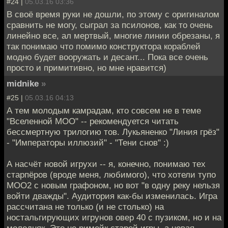
#24 |
05.03.16 03:36
В своё время руки не дошли, по этому с оригиналом
сравнить не могу, сыграл за псилонов, как то очень
линейно все, ал мертвый, многие линии обрезаны, я
так понимаю что помимо конструктора кораблей
модно будет вооружать и десант... Пока все очень
просто и примитивно, но мне нравится)
midnike
»
#25 |
05.03.16 04:13
А тем молодым камрадам, кто совсем не в теме
"Вселенной МОО" -- рекомендуется читать
бессмертную трилогию тов. Лукьяненко "Линия грёз"
- "Императоры иллюзий" - "Тени снов" :)
А насчёт новой игрухи -- я, конечно, понимаю тех
старпёров (вроде меня, любимого), что хотели тупо
МОО2 с новым графоном, но вот "в одну реку нельзя
войти дважды". Аудитория как-бы изменилась. Игра
рассчитана не только (и не столько) на
ностальгирующих игрунов овер 40 с пузиком, но и на
молодняк. Это не римейк старой игры, а новая,