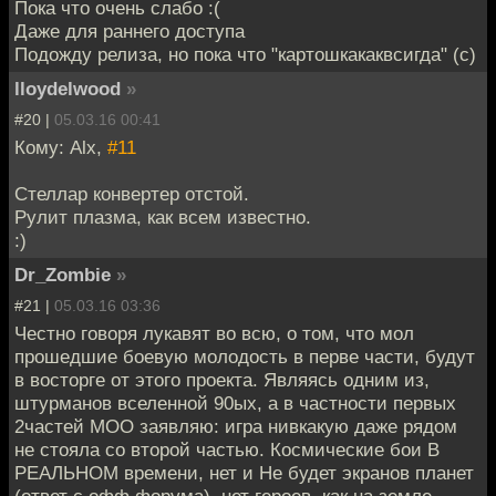
Пока что очень слабо :(
Даже для раннего доступа
Подожду релиза, но пока что "картошкакаквсигда" (с)
lloydelwood
»
#20 |
05.03.16 00:41
Кому: Alx,
#11
Стеллар конвертер отстой.
Рулит плазма, как всем известно.
:)
Dr_Zombie
»
#21 |
05.03.16 03:36
Честно говоря лукавят во всю, о том, что мол
прошедшие боевую молодость в перве части, будут
в восторге от этого проекта. Являясь одним из,
штурманов вселенной 90ых, а в частности первых
2частей МОО заявляю: игра нивкакую даже рядом
не стояла со второй частью. Космические бои В
РЕАЛЬНОМ времени, нет и Не будет экранов планет
(ответ с офф форума), нет героев, как на земле