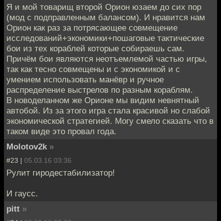
Я и мой товарищ второй Орион юзаем до сих пор
(мод с подправленным балансом). И нравится нам
Орион как раз за потрясающее совмещение
исследований+экономики+пошаговые тактические
бои из тех кораблей которые собираешь сам.
Причём бои являются неотъемлемой частью игры,
так как тесно совмещены и с экономикой и с
умением использовать манёвр и ручное
распределение выстрелов по разным кораблям.
В новоделанном же Орионе мы видим невнятный
автобой. Из за этого игра стала красивой но слабой
экономической стратегией. Могу смело сказать что в
таком виде это провал года.
Molotov2k
»
#23 |
05.03.16 03:36
Рулит гиродестабилизатор!
И гаусс.
pitt
»