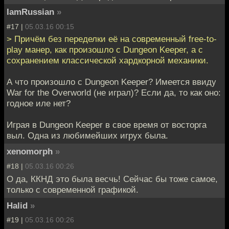
IamRussian
»
#17 |
05.03.16 00:15
> Причём без переделки её на современный free-to-
play манер, как произошло с Dungeon Keeper, а с
сохранением классической хардкорной механики.
А что произошло с Dungeon Keeper? Имеется ввиду
War for the Overworld (не играл)? Если да, то как оно:
годное иле нет?
Играя в Dungeon Keeper в свое время от восторга
выл. Одна из любимейших игрух была.
xenomorph
»
#18 |
05.03.16 00:26
О да, ККНД это была весчь! Сейчас бы тоже самое,
только с современной графикой.
Halid
»
#19 |
05.03.16 00:26