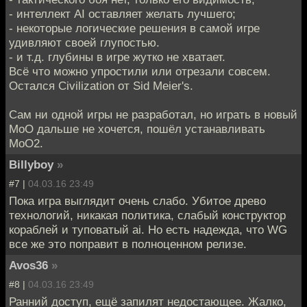
- интеллект AI оставляет желать лучшего;
- некоторые логические решения в самой игре
удивляют своей глупостью.
- и т.д. глубины в игре жутко не хватает.
Всё что можно упростили или отрезали совсем.
Остался Civilization от Sid Meier's.
Сам ни одной игры не разработал, но играть в новый
MoO дальше не хочется, пошёл устанавливать
MoO2.
Billyboy
»
#7 |
04.03.16 23:49
Пока игра выглядит очень слабо. Убитое древо
технологий, никакая политика, слабый конструктор
кораблей и туповатый ai. Но есть надежда, что WG
все же это поправит в полноценном релизе.
Avos36
»
#8 |
04.03.16 23:49
Ранний доступ, ещё запилят недостающее. Жалко,