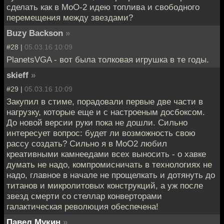
сделать как в МоО-2 идею топлива и свободного
перемещения между звездами?
Buzy Backson
»
#28 |
05.03.16 10:09
PlanetsVGA - вот была толковая игрушка в те годы.
skieff
»
#29 |
05.03.16 10:09
Закупил в стиме, порадовали первые две части в
нагрузку, которые еще и с настроеным досбоксом.
До новой версии руки пока не дошли. Сильно
интересует вопрос: будет ли возможность свою
рассу создать? Сильно я в МоО2 любил
креативными камнеедами всех выносить - о хавке
думать не надо, компромисничать в технологиях не
надо, главное в начале не прощелкать и дотянуть до
титанов и микролитовых конструкций, а уж после
звезд смерти со стеллар конверторами
галактическая революция обеспечена!
Павел Мукин
»