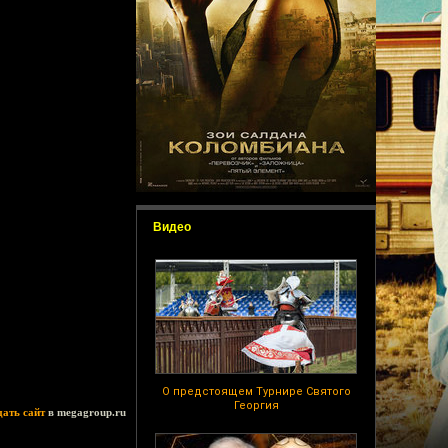
Видео
О предстоящем Турнире Святого
Георгия
дать сайт
в megagroup.ru