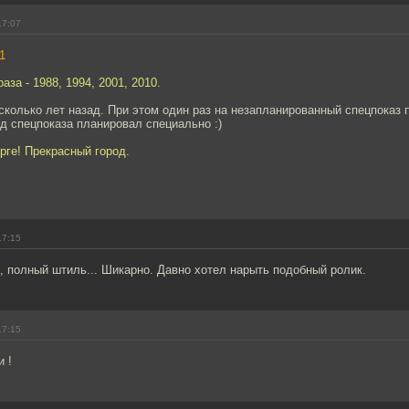
17:07
1
аза - 1988, 1994, 2001, 2010.
сколько лет назад. При этом один раз на незапланированный спецпоказ 
д спецпоказа планировал специально :)
орге! Прекрасный город.
17:15
, полный штиль... Шикарно. Давно хотел нарыть подобный ролик.
17:15
 !