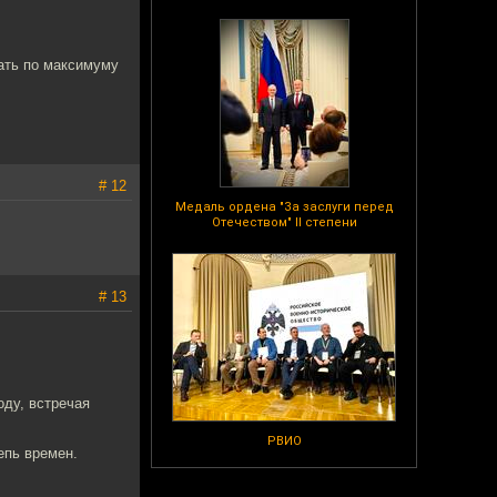
лать по максимуму
# 12
Медаль ордена "За заслуги перед
Отечеством" II степени
# 13
оду, встречая
РВИО
епь времен.