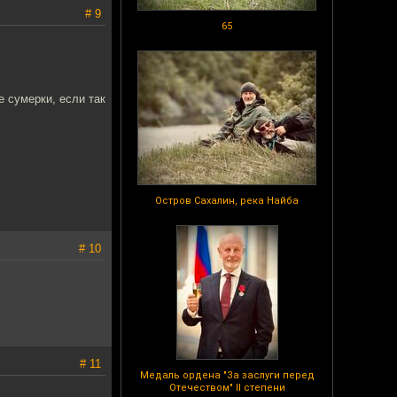
# 9
65
е сумерки, если так
Остров Сахалин, река Найба
# 10
# 11
Медаль ордена "За заслуги перед
Отечеством" II степени