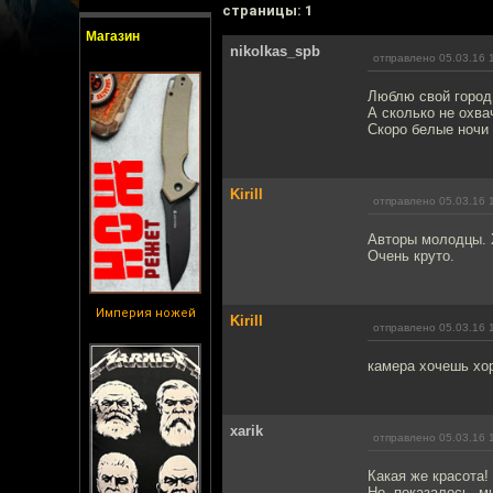
cтраницы: 1
Магазин
nikolkas_spb
отправлено 05.03.16 
Люблю свой город!
А сколько не охва
Скоро белые ночи 
Kirill
отправлено 05.03.16 
Авторы молодцы. Х
Очень круто.
Империя ножей
Kirill
отправлено 05.03.16 
камера хочешь хор
xarik
отправлено 05.03.16 
Какая же красота!
Но, показалось, м