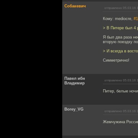
Собакевич
отправлено 05.03.16 
Кому: mediocre,
#1
> В Питере был 4 р
Я был два раза не
вторую поездку по
> И всегда в вост
Симметрично!
Павел ибн
отправлено 05.03.16 
Владимир
Питер, белые ночи
Borey_VG
отправлено 05.03.16 
Жемчужина России