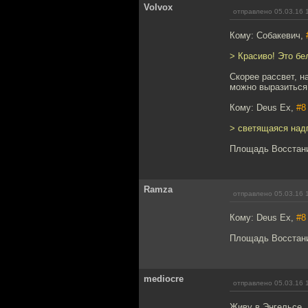
Volvox
отправлено 05.03.16 
Кому: Собакевич,
> Красиво! Это бе
Скорее рассвет, н
можно выразиться
Кому: Deus Ex,
#8
> светящаяся надп
Площадь Восстани
Ramza
отправлено 05.03.16 
Кому: Deus Ex,
#8
Площадь Восстания
mediocre
отправлено 05.03.16 
Живу в Энгельсе.