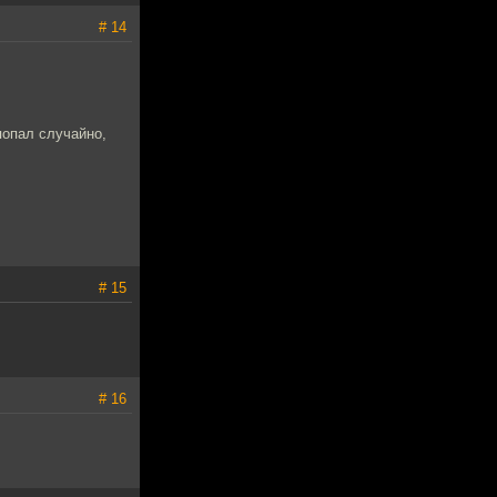
# 14
попал случайно,
# 15
# 16