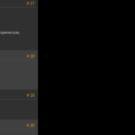
# 17
торическая,
# 18
# 19
# 20