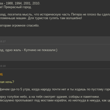
а - 1988, 1994, 2001, 2010.
ге! Прекрасный город.
азад, посетила мысль, что историческую часть Питера не плохо бы сде
 поменьше машин. Для туристов гулять там волшебно!
Авторам огромное спасибо.
16:17
од, одно жаль - Купчино не показали:)
16:19
#6
лая ночь?
Причем где-то 5 утра, когда народу почти нет и ты ходишь по пустому гор
ерху голубое небо, а на тебя смотрят здания, соборы и памятники.
бесшумно проплывают под мостами корабли, из ниоткуда в никуда, как ц