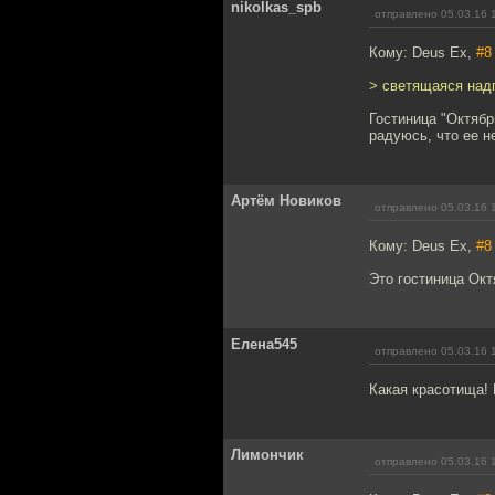
nikolkas_spb
отправлено 05.03.16 
Кому: Deus Ex,
#8
> светящаяся надп
Гостиница "Октябр
радуюсь, что ее н
Артём Новиков
отправлено 05.03.16 
Кому: Deus Ex,
#8
Это гостиница Окт
Елена545
отправлено 05.03.16 
Какая красотища! 
Лимончик
отправлено 05.03.16 