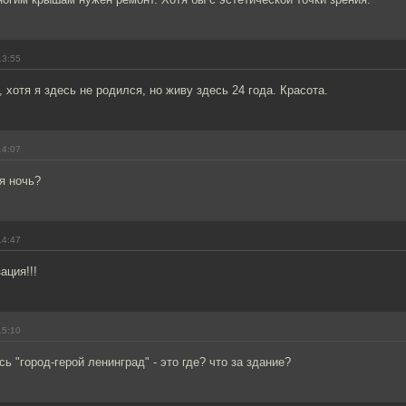
13:55
 хотя я здесь не родился, но живу здесь 24 года. Красота.
14:07
я ночь?
14:47
ация!!!
15:10
ь "город-герой ленинград" - это где? что за здание?