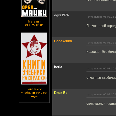
ogre1974
отправлено 05.03.16 
Магазин
ОПЕРМАЙКИ
Люблю свой город,
Собакевич
отправлено 05.03.16 
Красиво! Это бела
beria
отправлено 05.03.16 
отличная стабилиз
Советские
Deus Ex
учебники 1940-50х
отправлено 05.03.16 
годов
светящаяся надпис