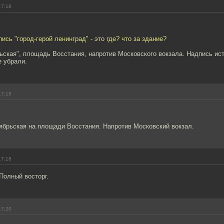
17:18
ись "город-герой ленинград" - это где? что за здание?
ьская", площадь Восстания, напротив Московского вокзала. Надпись ис
е убрали.
17:18
ябрьская на площади Восстания. Напротив Московский вокзал.
17:18
Полный восторг.
17:20