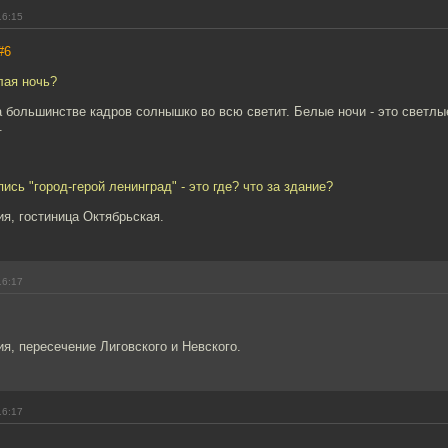
16:15
#6
лая ночь?
а большинстве кадров солнышко во всю светит. Белые ночи - это светлы
.
ись "город-герой ленинград" - это где? что за здание?
я, гостиница Октябрьская.
16:17
, пересечение Лиговского и Невского.
16:17