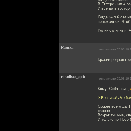
В Питере был 4 раз
И всегда в востор
Когда был 6 лет н
пешеходной. Чтоб
Ролик отличный. 
Ramza
отправлено 05.03.16 
Красив родной гор
nikolkas_spb
отправлено 05.03.16 
Кому: Собакевич,
> Красиво! Это бе
Скорее всего да. 
рассвет.
Вокруг тишина, св
И только по Неве 