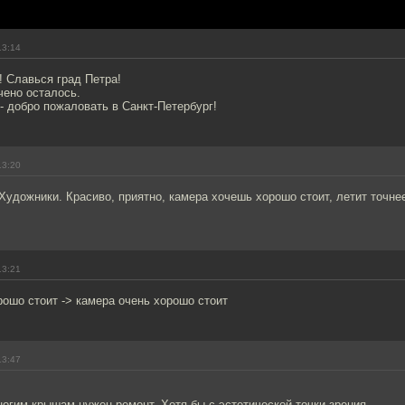
13:14
 Славься град Петра!
чено осталось.
- добро пожаловать в Санкт-Петербург!
13:20
удожники. Красиво, приятно, камера хочешь хорошо стоит, летит точне
13:21
ошо стоит -> камера очень хорошо стоит
13:47
ногим крышам нужен ремонт. Хотя бы с эстетической точки зрения.