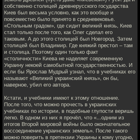
собственно столицей древнерусского государства
Киев был весьма условно, как это вообще и
повсеместно было принято в средневековье.
«Стольным градом», где сидит великий князь, Киев
стал только после того, как Олег сделал его
таковым. А до этого столицей был Новгород. Затем
столицей был Владимир. Где княжий престол – там
и столица. Поэтому один только факт
«столичности» Киева не наделяет современную
Украину некоей самобытной государственностью. И
если бы Ярослав Мудрый узнал, что в учебниках его
называют «Великий украинский князь», он бы,
наверное, убил его автора.
Кстати, и учебники имеют к этому отношение.
После того, что можно прочесть в украинских
учебниках по истории, в подобные глупости веришь
легко. В одном из них я прочёл, что «...одним из
итогов Второй мировой войны было окончательное
воссоединение украинских земель». После такого
можно поверить в претензии Украины к кому угодно,