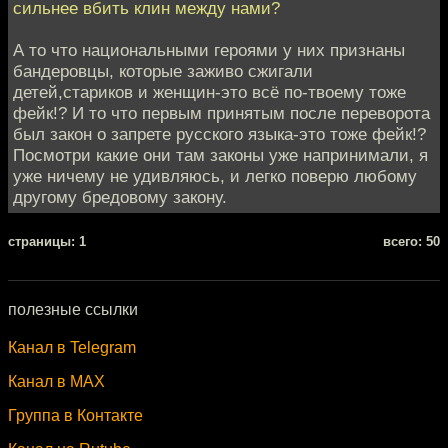
сильнее вбить клин между нами?
А то что национальными героями у них признаны
бандеровцы, которые заживо сжигали
детей,стариков и женщин-это всё по-твоему тоже
фейк!? И то что первым принятым после переворота
был закон о запрете русского языка-это тоже фейк!?
Посмотри какие они там законы уже напринимали, я
уже ничему не удивляюсь, и легко поверю любому
другому бредовому закону.
cтраницы: 1
всего: 50
полезные ссылки
Канал в Telegram
Канал в MAX
Группа в Контакте