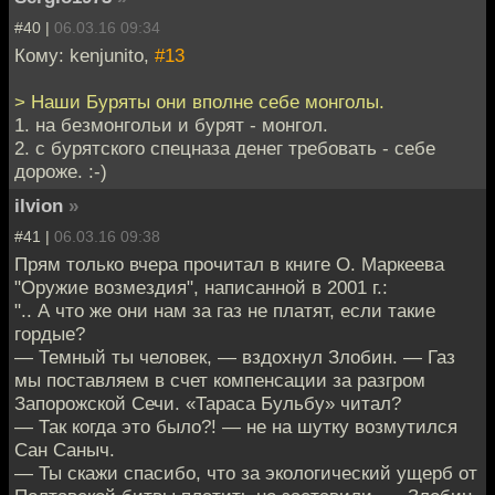
#40 |
06.03.16 09:34
Кому: kenjunito,
#13
> Наши Буряты они вполне себе монголы.
1. на безмонгольи и бурят - монгол.
2. с бурятского спецназа денег требовать - себе
дороже. :-)
ilvion
»
#41 |
06.03.16 09:38
Прям только вчера прочитал в книге О. Маркеева
"Оружие возмездия", написанной в 2001 г.:
".. А что же они нам за газ не платят, если такие
гордые?
— Темный ты человек, — вздохнул Злобин. — Газ
мы поставляем в счет компенсации за разгром
Запорожской Сечи. «Тараса Бульбу» читал?
— Так когда это было?! — не на шутку возмутился
Сан Саныч.
— Ты скажи спасибо, что за экологический ущерб от