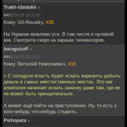
Trakh-tibidokh
»
#43 |
06.03.16 11:37
Кому: Gil-Rovadry,
#38
На Украине можливо усе. В том числе и нулевой
век. Смотрите скоро на экранах телевизоров.
baraguzoff
»
#44 |
06.03.16 11:37
Кому: Виталий Николаевич,
#18
> С голодухи власть будет искать варианты добыть
деньги в самых неестественных местах. Это как
алкоголик начинает искать заначку даже там, где ее
не может быть принципиально.
А может ещё пойти на преступление. Ну, то есть у
кого-нибудь что-нибудь стырить.
Psihopata
»