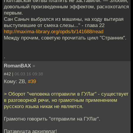
Полтавской битвы платить не заставили. — Злобин,
довольный произведенным эффектом, расхохотался
первым.
Сан Саныч выбрался из машины, на ходу вытирая
выступившие от смеха слезы..." - глава 22
http://maxima-library.org/opds/b/141688/read
Между прочим, советую прочитать цикл "Странник".
.
RomanBAX
»
#42 |
06.03.16 09:38
Кому: ZB,
#39
> Оборот "человека отправили в ГУЛаг" - существует
в разговорной речи, но грамотным применением
русского языка никак не является.
Грамотно говорить "отправили на ГУЛаг".
Патамушта архипелаг!