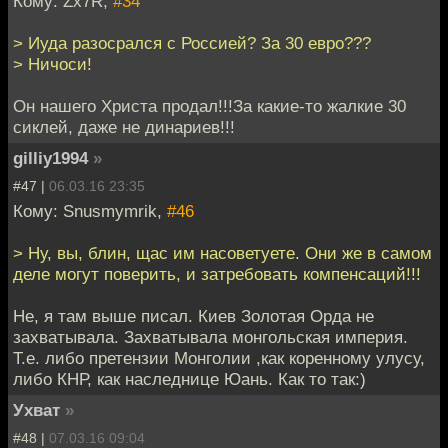
Кому: Zx7R,
#34
> Иуда разосрался с Россией? За 30 евро???
> Ничоси!
Он нашего Христа продал!!!За какие-то жалкие 30
сиклей, даже не динариев!!!
gilliy1994
»
#47 |
06.03.16 23:35
Кому: Snusmymrik,
#46
> Ну, вы, блин, щас им насоветуете. Они же в самом
деле могут поверить, и затребовать компенсаций!!!
Не, я там выше писал. Киев Золотая Орда не
захватывала. Захватывала монгольская империя.
Т.е. либо претензии Монголии ,как коренному улусу,
либо КНР, как наследнице Юань. Как то так:)
Ухват
»
#48 |
07.03.16 09:04