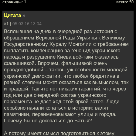
cтраницы: 1
всего: 50
Цитата
»
#1 |
05.03.16 13:04
Всплывшая на днях в очередной раз история с
обращением Верховной Рады Украины к Великому
Государственному Хуралу Монголии с требованием
выплатить компенсацию за геноцид украинского
народа и разрушение Киева всё-таки оказалась
фальшивкой. Впрочем, фальшивкой очень
правдоподобной – таковы уж особенности молодой
украинской демократии, что любая бредятина в
равной степени может оказаться как вымыслом, так
и правдой. Так что нет никаких гарантий, что через
год или два очередной состав украинского
парламента не даст ход этой яркой затее. Люди
серьёзно начали копаться в истории: валят
памятники, переименовывают улицы и города.
Почему бы не докопаться до Батыя?
А потому имеет смысл подготовиться к этому