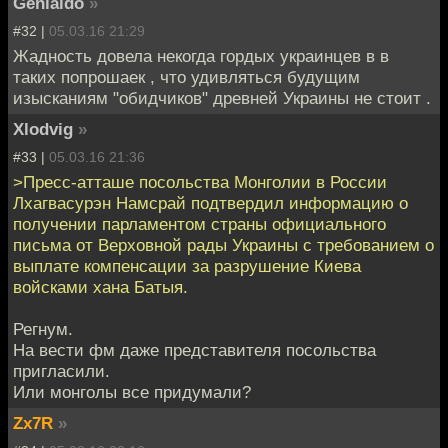
Genialdo
»
#32 |
05.03.16 21:29
Жадность довела некогда гордых украинцев в в
таких попрошаек , что удивляться будущим
изысканиям "обидчиков" древней Украины не стоит .
Xlodvig
»
#33 |
05.03.16 21:36
>Пресс-атташе посольства Монголии в России
Лхагвасурэн Намсрай подтвердил информацию о
получении парламентом страны официального
письма от Верховной рады Украины с требованием о
выплате компенсации за разрушение Киева
войсками хана Батыя.
Регнум.
На вести фм даже представителя посольства
пригласили.
Или монголы все придумали?
Zx7R
»