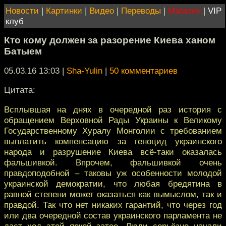
Новости
|
Картинки
|
Видео
|
Переводы
|
Магазин
|
VIP
клуб
Кто кому должен за разорение Киева ханом
Батыем
05.03.16 13:03
|
Sha-Yulin
|
50 комментариев
Цитата:
Всплывшая на днях в очередной раз история с
обращением Верховной Рады Украины к Великому
Государственному Хуралу Монголии с требованием
выплатить компенсацию за геноцид украинского
народа и разрушение Киева всё-таки оказалась
фальшивкой. Впрочем, фальшивкой очень
правдоподобной – таковы уж особенности молодой
украинской демократии, что любая бредятина в
равной степени может оказаться как вымыслом, так и
правдой. Так что нет никаких гарантий, что через год
или два очередной состав украинского парламента не
даст ход этой яркой затее. Люди серьёзно начали