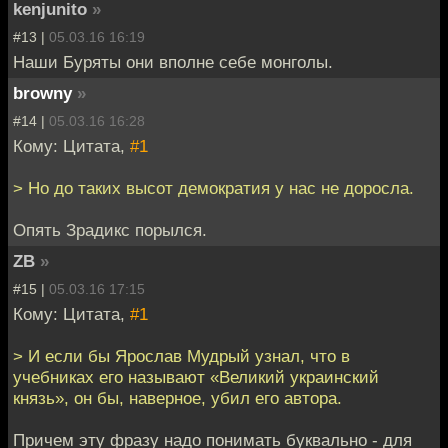
kenjunito
»
#13 |
05.03.16 16:19
Наши Буряты они вполне себе монголы.
browny
»
#14 |
05.03.16 16:28
Кому: Цитата,
#1
> Но до таких высот демократия у нас не доросла.
Опять Зрадикс порылся.
ZB
»
#15 |
05.03.16 17:15
Кому: Цитата,
#1
> И если бы Ярослав Мудрый узнал, что в
учебниках его называют «Великий украинский
князь», он бы, наверное, убил его автора.
Причем эту фразу надо понимать буквально - для