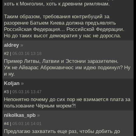
хоть к Монголии, хоть к древним римлянам.
Таким образом, требования контрибуций за
разорение Батыем Киева должна предъявлять
Российская Федерация… Российской Федерации.
Но до таких высот демократия у нас не доросла.
aldrey
»
#2 |
05.03.16 13:18
Пример Литвы, Латвии и Эстонии заразителен.
Уж не Айварас Абромавичюс им идею подкинул? Ну
и ну.
Koljan
»
#3 |
05.03.16 13:47
Непонятно почему до сих пор не взимается плата за
пользование Чёрным морем?!
nikolkas_spb
»
#4 |
05.03.16 14:01
Предлагаю захватить еще раз, чтобы добить до