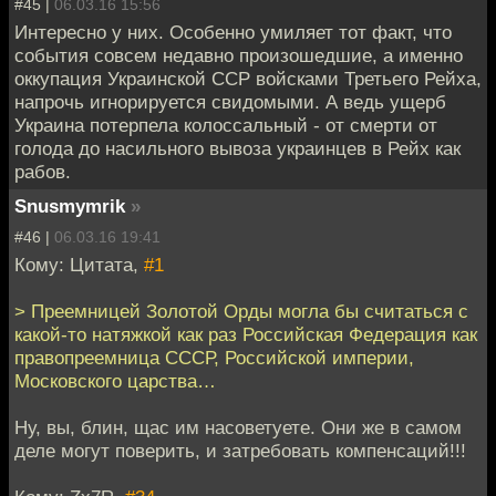
#45 |
06.03.16 15:56
Интересно у них. Особенно умиляет тот факт, что
события совсем недавно произошедшие, а именно
оккупация Украинской ССР войсками Третьего Рейха,
напрочь игнорируется свидомыми. А ведь ущерб
Украина потерпела колоссальный - от смерти от
голода до насильного вывоза украинцев в Рейх как
рабов.
Snusmymrik
»
#46 |
06.03.16 19:41
Кому: Цитата,
#1
> Преемницей Золотой Орды могла бы считаться с
какой-то натяжкой как раз Российская Федерация как
правопреемница СССР, Российской империи,
Московского царства…
Ну, вы, блин, щас им насоветуете. Они же в самом
деле могут поверить, и затребовать компенсаций!!!