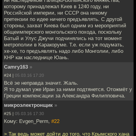
которому принадлежал Киев в 1240 году, ни
Российской империи, ни СССР она никому
претензии по идее ничего предъявлять. С другой
стороны, захват Киева был одним из мероприятий
общеимперского монгольского похода, поскольку
Батый и Улус Джучи подчинялись на тот момент
метрополии в Каракоруме. Т.е. если уж подумать,
хе-хе, то предъявлять надо либо Монголии, либо
КНР как наследнице Юань.
Camry163
»
#24 |
05.03.16 17:20
Всё эе неправда значит. Жаль.
Я то думал уже Иран за ними подтянется. Отожмёт у
Греции компенсации за Александра Филипповича.
микроэлектронщик
»
#25 |
05.03.16 17:30
Кому: Evgen_Perm,
#22
> Так ведь может дойти до того, что Крымского хана