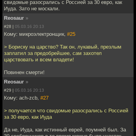
свидомые разосрались с Россией за 30 евро, как
Иуда. Зато не москали.
Reosaur
»
#28 |
05.03.16 20:13
Кому: микроэлектронщик,
#25
> Бориску на царство? Так он, лукавый, презлым
заплатил за предобрейшее, сам захотел
царствовать и всем владети!
Повинен смерти!
Reosaur
»
#29 |
05.03.16 20:13
Кому: ach-zcb,
#27
> получается что свидомые разосрались с Россией
за 30 евро, как Иуда
Да не, Иуда, как истинный еврей, поумней был. За
30 сребрянников в то время можно было участок