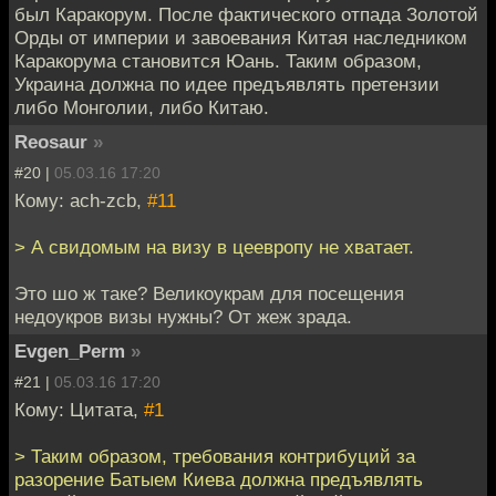
был Каракорум. После фактического отпада Золотой
Орды от империи и завоевания Китая наследником
Каракорума становится Юань. Таким образом,
Украина должна по идее предъявлять претензии
либо Монголии, либо Китаю.
Reosaur
»
#20 |
05.03.16 17:20
Кому: ach-zcb,
#11
> А свидомым на визу в цеевропу не хватает.
Это шо ж таке? Великоукрам для посещения
недоукров визы нужны? От жеж зрада.
Evgen_Perm
»
#21 |
05.03.16 17:20
Кому: Цитата,
#1
> Таким образом, требования контрибуций за
разорение Батыем Киева должна предъявлять