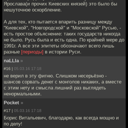
Ярослава(и прочих Киевских князей) это было бы
нешуточное оскорбление.
А для тех, кто пытается впарить разницу между
"Киевской", "Новгородской" и "Московской" Русью, -
есть простое объяснение: таких государств никогда
не было. Русь была и есть одна. По крайней мере до
1991г. А все эти эпитеты обозначают всего лишь
разные
[периоды]
в истории Руси.
naLLIa
»
#16 |
05.03.16 17:18
не верил в эту фигню. Слишком несерьёзно -
шансов сорвать денег с монголов никаких, а вместе
с этим нету и смысла лишний раз выглядеть
ненормальными.
Pocket
»
#17 |
05.03.16 17:18
Борис Витальевич, благодарю, как всегда мощно и
по делу!