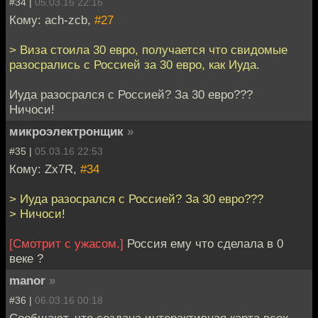
#34 |
05.03.16 22:16
Кому: ach-zcb,
#27
> Виза стоила 30 евро, получается что свидомые
разосрались с Россией за 30 евро, как Иуда.
Иуда разосрался с Россией? За 30 евро???
Ничоси!
микроэлектронщик
»
#35 |
05.03.16 22:53
Кому: Zx7R,
#34
> Иуда разосрался с Россией? За 30 евро???
> Ничоси!
[Смотрит с ужасом.]
Россия ему что сделала в 0
веке ?
manor
»
#36 |
06.03.16 00:18