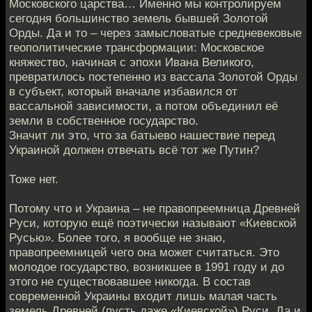
Московского царства… Именно мы контролируем
сегодня большинство земель бывшей Золотой
Орды. Да и то – через замысловатые средневековые
геополитические трансформации: Московское
княжество, начиная с эпохи Ивана Великого,
превратилось постепенно из вассала Золотой Орды
в субъект, который вначале избавился от
вассальной зависимости, а потом объединил её
земли в собственное государство.
Значит ли это, что за батыево нашествие перед
Украиной должен отвечать всё тот же Путин?
Тоже нет.
Потому что и Украина – не правопреемница Древней
Руси, которую ещё поэтически называют «Киевской
Русью». Более того, я вообще не знаю,
правопреемницей чего она может считаться. Это
молодое государство, возникшее в 1991 году и до
этого не существовавшее никогда. В состав
современной Украины входит лишь малая часть
земель Древней (пусть даже «Киевской») Руси. Да и