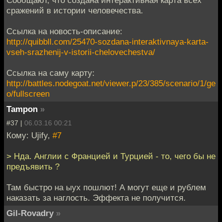
Сообщают, что создана интерактивная карта всех
сражений в истории человечества.
Ссылка на новость-описание:
http://quibbll.com/25470-sozdana-interaktivnaya-karta-
vseh-srazhenij-v-istorii-chelovechestva/
Ссылка на саму карту:
http://battles.nodegoat.net/viewer.p/23/385/scenario/1/ge
o/fullscreen
Tampon
»
#37 |
06.03.16 00:21
Кому: Ujify,
#7
> Нда. Англии с Францией и Турцией - то, чего бы не
предъявить ?
Там быстро на ыух пошлют! А могут еще и рублем
наказать за наглость. Эффекта не получится.
Gil-Rovadry
»