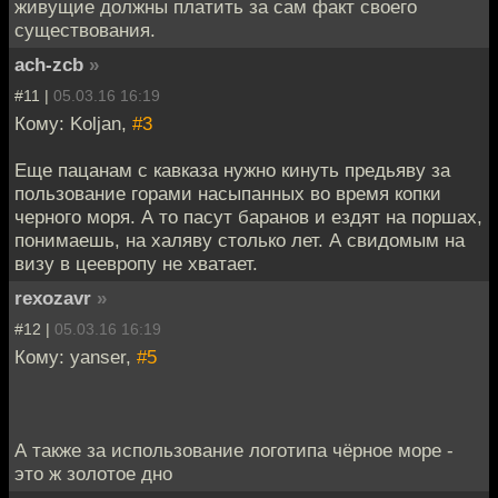
живущие должны платить за сам факт своего
существования.
ach-zcb
»
#11 |
05.03.16 16:19
Кому: Koljan,
#3
Еще пацанам с кавказа нужно кинуть предьяву за
пользование горами насыпанных во время копки
черного моря. А то пасут баранов и ездят на поршах,
понимаешь, на халяву столько лет. А свидомым на
визу в цеевропу не хватает.
rexozavr
»
#12 |
05.03.16 16:19
Кому: yanser,
#5
А также за использование логотипа чёрное море -
это ж золотое дно