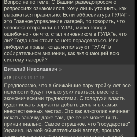
Вопрос не по теме: С Вашим разведопросом о
репрессиях ознакомился, хочу лишь уточнить, как
выражаться правильно: Если аббревиатура ГУЛАГ -
это Главное управление лагерей, то говорить, что
человека отправили в ГУЛАГ, мягко говоря,
ошибочно - он что, стал чиновником в ГУЛАГе, что
ли? Тогда нам стоит за него порадоваться. Или
либералы правы, когда используют ГУЛАГ в
собирательном значении, как включающий всю
систему лагерей?
Виталий Николаевич
»
#18 |
05.03.16 17:18
Предполагаю, что в ближайшие пару-тройку лет все
нелепости будут только усиливаться, вместе с
экономическими трудностями. С голодухи власть
будет искать варианты добыть деньги в самых
неестественных местах. Это как алкоголик начинает
искать заначку даже там, где ее не может быть
принципиально. Самое страшное, что "государство"
Украина, на мой обывательский взгляд, прошло
точку невозврата. Там просто не осталось людей,