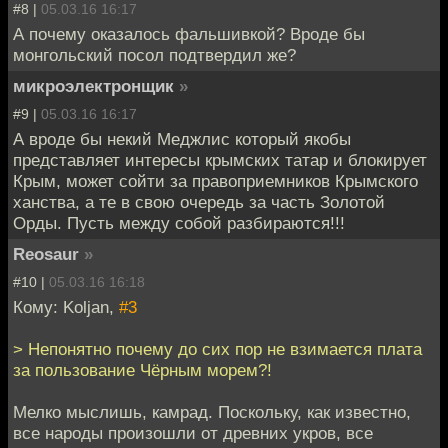
#8 |
05.03.16 16:17
А почему оказалось фальшивкой? Вроде бы
монгольский посол подтвердил же?
микроэлектронщик
»
#9 |
05.03.16 16:17
А вроде бы некий Меджлис который якобы
представляет интересы крымских татар и блокирует
Крым, может сойти за правоприемников Крымского
ханства, а те в свою очередь за часть Золотой
Орды. Пусть между собой разбираются!!!
Reosaur
»
#10 |
05.03.16 16:18
Кому: Koljan,
#3
> Непонятно почему до сих пор не взимается плата
за пользование Чёрным морем?!
Мелко мыслишь, камрад. Поскольку, как известно,
все народы произошли от древних укров, все