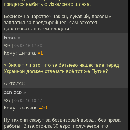
придется выбить с Изюмского шляха.
Бориску на царство? Так он, лукавый, презлым
заплатил за предобрейшее, сам захотел
царствовать и всем владети!
Блок
»
#26 |
05.03.16 17:53
Кому: Цитата,
#1
> Значит ли это, что за батыево нашествие перед
Украиной должен отвечать всё тот же Путин?
А кто??!!!
ach-zcb
»
#27 |
05.03.16 19:47
Кому: Reosaur,
#20
Ну так они скачут за безвизовый вьезд , без права
работы. Виза стоила 30 евро, получается что