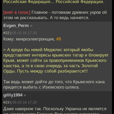
Российская Федерация… Российской Федерации.
[воет в голос]
Главное - потомкам древних укров об
этом не рассказывать. А то ведь начнется.
Evgen_Perm
»
#22 |
05.03.16 17:20
Кому: микроэлектронщик,
#9
> А вроде бы некий Меджлис который якобы
представляет интересы крымских татар и блокирует
Крым, может сойти за правоприемников Крымского
ханства, а те в свою очередь за часть Золотой
Орды. Пусть между собой разбираются!!!
Так ведь может дойти до того, что Крымского хана
придется выбить с Изюмского шляха.
gilliy1994
»
#23 |
05.03.16 17:20
Даже наверное так. Поскольку Украина не является
ни наследником Галицко-Волынского княжества,