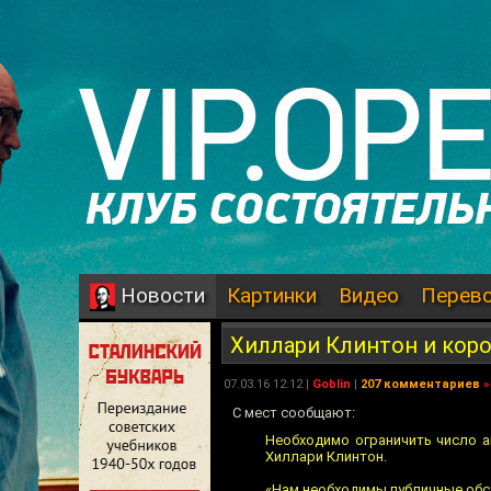
Картинки
Видео
Перев
Новости
Хиллари Клинтон и кор
07.03.16 12:12 |
Goblin
|
207 комментариев
»
С мест сообщают:
Необходимо ограничить число а
Хиллари Клинтон.
«Нам необходимы публичные обс