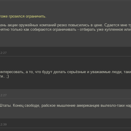
оже грозился ограничить.
нь акции оружейных компаний резко повысились в цене. Сдается мне ту
нятно только как собираются ограничивать - отбирать уже купленное или
12:27
интересовать, а то, что будут делать серьёзные и уважаемые люди, та
.. ;)
12:27
Штаты. Конец свободе, рабское мышление американцев вылезло-таки нар
12:39