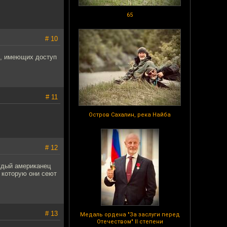
65
# 10
в, имеющих доступ
# 11
Остров Сахалин, река Найба
# 12
ждый американец
 которую они сеют
# 13
Медаль ордена "За заслуги перед
Отечеством" II степени