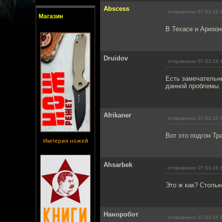
Abscess
отправлено 07.03.16 
Магазин
В Техасе и Аризон
Druidov
отправлено 07.03.16 
Есть замечательны
данной проблемы.
Afrikaner
отправлено 07.03.16 
Вот это подгон Тр
Империя ножей
Ahsarbek
отправлено 07.03.16 
Это ж как? Стольк
Наноробот
отправлено 07.03.16 