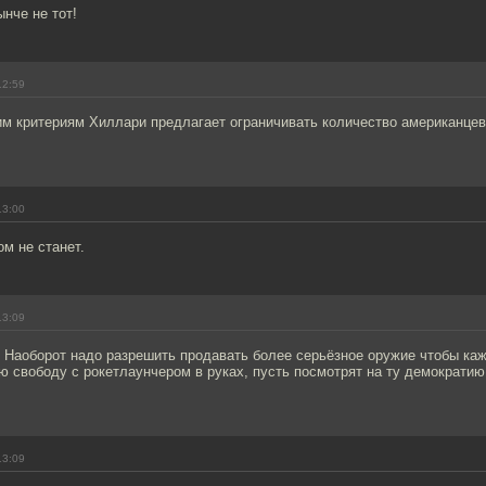
нче не тот!
12:59
ким критериям Хиллари предлагает ограничивать количество американце
13:00
ом не станет.
13:09
 Наоборот надо разрешить продавать более серьёзное оружие чтобы ка
 свободу с рокетлаунчером в руках, пусть посмотрят на ту демократию
13:09