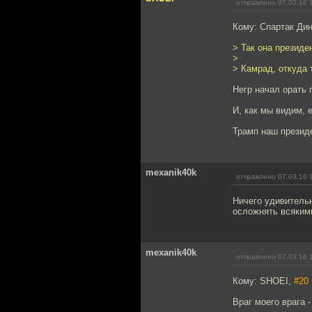
отправлено 07.03.16 
Кому: Спартак Ди
> Так она президе
>
> Камрад, откуда 
Негр начал орать 
И, как мы видим, е
Трамп наш президе
mexanik40k
отправлено 07.03.16 
Ничего удивитель
осложнять всяким
mexanik40k
отправлено 07.03.16 
Кому: SHOEI,
#20
Враг моего врага -