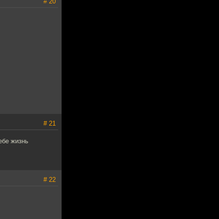
# 20
# 21
ебе жизнь
# 22