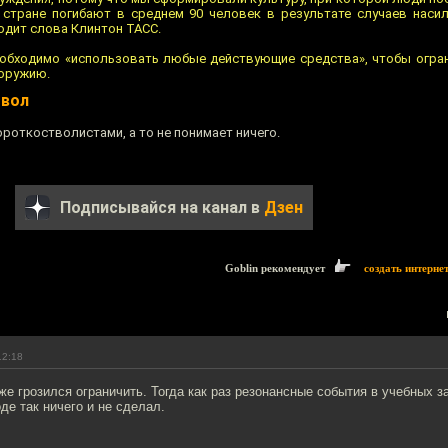
 стране погибают в среднем 90 человек в результате случаев наси
одит слова Клинтон ТАСС.
еобходимо «использовать любые действующие средства», чтобы огра
 оружию.
твол
роткостволистами, а то не понимает ничего.
Подписывайся на канал в
Дзен
Goblin рекомендует
создать интерне
12:18
е грозился ограничить. Тогда как раз резонансные события в учебных з
де так ничего и не сделал.