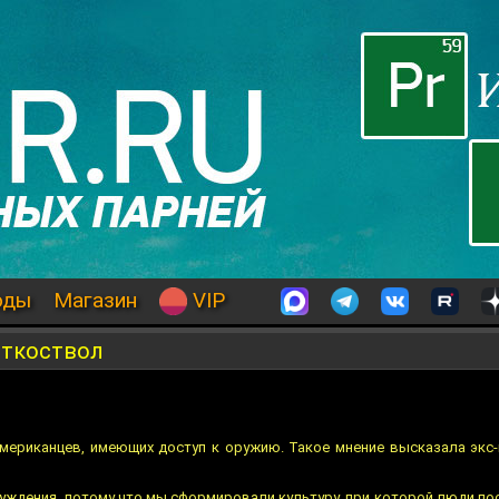
оды
Магазин
VIP
откоствол
мериканцев, имеющих доступ к оружию. Такое мнение высказала экс
уждения, потому что мы сформировали культуру, при которой люди по