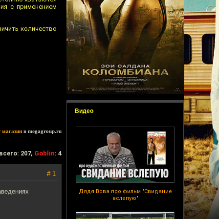
лия с применением
ничить количество
Видео
т магазин
в megagroup.ru
всего: 207,
Goblin
: 4
# 1
аведениях
Дядя Вова про фильм "Свидание
вслепую"