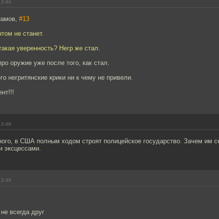
13:44
намов,
#13
нтом не станет.
такая уверенность? Негр же стал.
про оружие уже после того, как стал.
го негритянские крики ни к чему не привели.
нт!!!
13:48
ного, в США полным ходом строят полицейское государство. Зачем им с
и эксцессами.
13:49
 не всегда друг