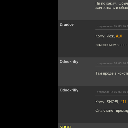
Ни по каким. Обы
заигрывать и обе
Druidov
отправлено 07.03.16 
Кому: Йож,
#10
измерением черепн
Odnokriliy
отправлено 07.03.16 
Там вроде в конст
Odnokriliy
отправлено 07.03.16 
Кому: SHOEI,
#11
Она станет прези
SHOEI