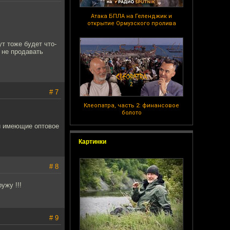
Атака БПЛА на Геленджик и
открытие Ормузского пролива
т тоже будет что-
 не продавать
# 7
Клеопатра, часть 2: финансовое
болото
ки имеющие оптовое
Картинки
# 8
ужу !!!
# 9