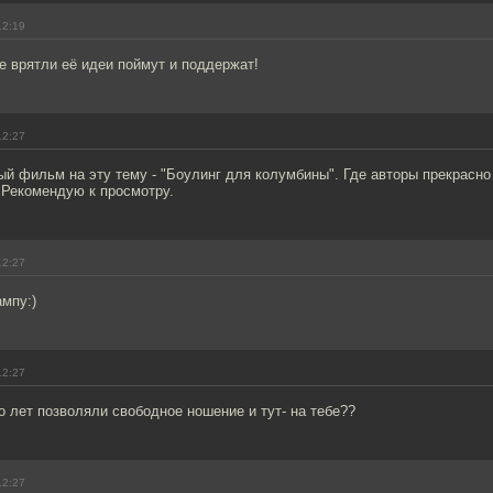
12:19
е врятли её идеи поймут и поддержат!
12:27
й фильм на эту тему - "Боулинг для колумбины". Где авторы прекрасн
 Рекомендую к просмотру.
12:27
ампу:)
12:27
о лет позволяли свободное ношение и тут- на тебе??
12:27