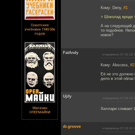
Кому: Deny,
#1
> Шоколад вроде т
Советские
А на следующий де
учебники 1940-50х
то подобное. Непо
годов
новое?
FatAndy
отправлено 07.03.16 
Кому: Abscess,
#2
Её не это должно 
дело в этой области
Ujify
отправлено 07.03.16 
Магазин
Хиллари сливает 
ОПЕРМАЙКИ
dr.groove
отправлено 07.03.16 