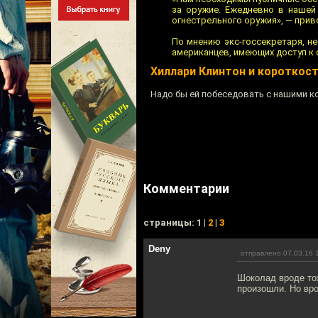
за оружие. Ежедневно в нашей
огнестрельного оружия», — прив
По мнению экс-госсекретаря, н
американцев, имеющих доступ к
Хиллари Клинтон и короткос
Надо бы ей побеседовать с нашими ко
Комментарии
cтраницы: 1 |
2
|
3
Deny
отправлено 07.03.16 
Шоколад вроде тож
произошли. Но вро