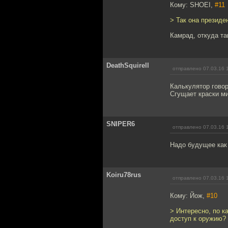
Кому: SHOEI,
#11
> Так она президе
Камрад, откуда та
DeathSquirell
отправлено 07.03.16 
Калькулятор говор
Сгущает краски ми
SNIPER6
отправлено 07.03.16 
Надо будущее как
Koiru78rus
отправлено 07.03.16 
Кому: Йож,
#10
> Интересно, по 
доступ к оружию?