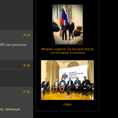
# 14
2850 застреленых.
Медаль ордена "За заслуги перед
Отечеством" II степени
# 15
# 16
РВИО
цев, имеющих