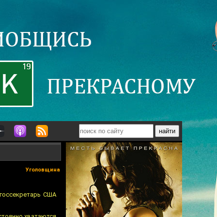
Уголовщина
-госсекретарь США
стоянно хватаются