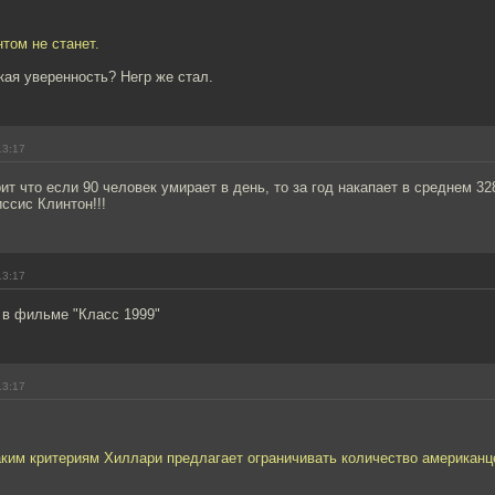
нтом не станет.
кая уверенность? Негр же стал.
13:17
ит что если 90 человек умирает в день, то за год накапает в среднем 3
ссис Клинтон!!!
13:17
 в фильме "Класс 1999"
13:17
каким критериям Хиллари предлагает ограничивать количество американ