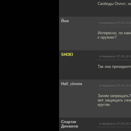
Свободы Оплот, ны
Йож
отправлено 07.03.16 
Интересно, по ка
к оружию?
SHOEI
отправлено 07.03.16 
Так она президент
Hall_clovne
отправлено 07.03.16 
Зачем запрещать?
мог защищать свою
кругом.
Спартак
отправлено 07.03.16 
Динамов