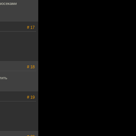
омосеками
# 17
# 18
тить
# 19