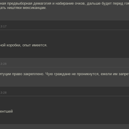
чная предвыборная демагогия и набирание очков, дальше будет перед г
щать ништяки мексиканцам.
13:17
ой коробки, опыт имеется.
13:28
итуции право закреплено. Чую граждане не проникнутся, ежели им запре
13:28
дентшей