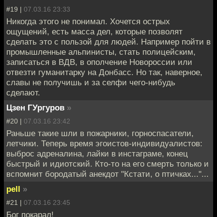
#19 |
07.03.16 23:33
Никогда этого не понимал. Хочется острых
ощущений, есть масса дел, которые позволят
сделать это с пользой для людей. Например пойти в
промышленные альпинисты, стать полицейским,
записаться в ВДВ, в ополчение Новороссии или
отвезти гуманитарку на Донбасс. Но так, наверное,
славы не получишь и за селфи чего-нибудь
сделают.
Цзен ГУргуров
»
#20 |
07.03.16 23:42
Раньше такие шли в пожарники, горноспасатели,
летчики. Теперь время эгоистов-индивидуалистов:
выброс адреналина, лайки в инстаграме, конец
быстрый и идиотский. Кто-то на его смерть только и
вспомнит бородатый анекдот "Кстати, о птичках..."...
pell
»
#21 |
07.03.16 23:45
Бог покарал!