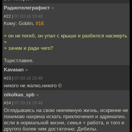
Радиотелеграфист
»
#22 |
07.03.16 23:48
Кому: Goblin,
#16
> он не погиб, он упал с крыши и разбился насмерть
>
> зачем и ради чего?
Тщестлавие.
Kavasan
»
#23 |
07.03.16 23:48
никого не жалко,никого ©
nikolkas_spb
»
#24 |
07.03.16 23:48
Оглядываясь на свою никчемную жизнь, искренне не
понимаю нахрена искать приключения и адреналин,
если в нормальной жизни, семья + работа, и того и
другого более чем достаточно. Дибилы.