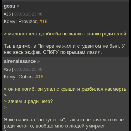
gosu
»
#25 |
07.03.16 23:48
Кому: Provizor,
#18
> малолетнего долбоеба не жалко - жалко родителей
Ты, видимо, в Питере не жил и студентом не был. У
нас весь эк.фак. СПбГУ по крышам лазил.
alrenaissance
»
#26 |
07.03.16 23:48
Кому: Goblin,
#16
> он не погиб, он упал с крыши и разбился насмерть
>
> зачем и ради чего?
>
Я же написал "по тупости", так что не зачем-то и не
ради чего-то, вообще много людей умирает