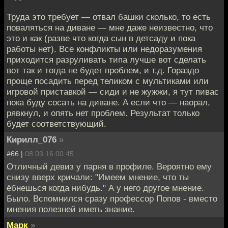
Труда это требует — отвал башки сколько, то есть
поваляться на диване — мне даже неизвестно, что
это и как (разве что когда сын в детсаду и пока
работы нет). Все конфликты или недоразумения
приходится разруливать типа лучше вот сделать
вот так и тогда не будет проблем, и т.д. Гораздо
проще посадить перед теликом с мультиками или
игровой приставкой — сиди и не жужжи, я тут пивас
пока буду сосать на диване. А если что — наорал,
рявкнул, и опять нет проблем. Результат только
будет соответствующий.
Кирилл_076
»
#66 |
08.03.16 00:45
Отличный девиз у парня в профиле. Вероятно ему
снизу вверх кричали: "Имеем мнение, что ты
ёбнешься когда нибудь." А у него другое мнение.
Было. Вспомнился сразу профессор Попов - вместо
мнения полезней иметь знание.
Марк
»