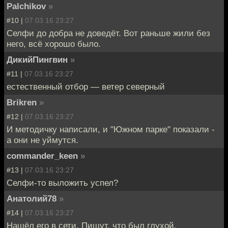
Palchikov
»
#10 |
07.03.16 23:27
Селфи до добра не доведёт. Вот раньше жили без
него, всё хорошо было.
ДикийПингвин
»
#11 |
07.03.16 23:27
естественный отбор — ветер северный
Brikren
»
#12 |
07.03.16 23:27
И методичку написали, и "Южном парке" показали -
а они не уймутся.
commander_keen
»
#13 |
07.03.16 23:27
Селфи-то выложить успел?
Анатолий78
»
#14 |
07.03.16 23:27
Нашёл его в сети. Пишут, что был глухой.