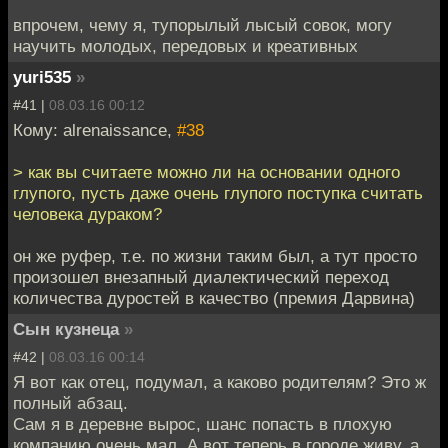
впрочем, чему я, тупорылый лысый совок, могу
научить молодых, передовых и креативных
yuri535
»
#41 |
08.03.16 00:12
Кому: alrenaissance,
#38
> как вы считаете можно ли на основании одного
глупого, пусть даже очень глупого поступка считать
человека дураком?
он же руфер, т.е. по жизни таким был, а тут просто
произошел внезапный диалектический переход
количества дуростей в качество (премия Дарвина)
Сын кузнеца
»
#42 |
08.03.16 00:14
Я вот как отец, подумал, а каково родителям? Это ж
полный абзац.
Сам я в деревне вырос, шанс попасть в плохую
компанию очень мал. А вот теперь в городе живу, а