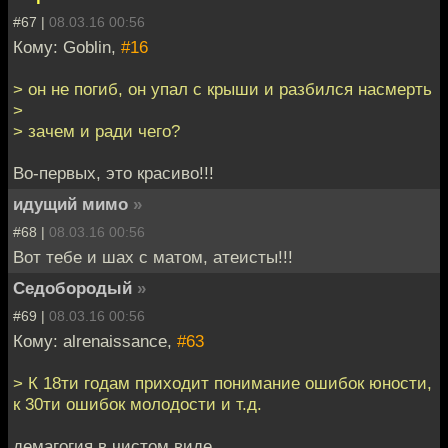
#67 |
08.03.16 00:56
Кому: Goblin,
#16
> он не погиб, он упал с крыши и разбился насмерть
>
> зачем и ради чего?
Во-первых, это красиво!!!
идущий мимо
»
#68 |
08.03.16 00:56
Вот тебе и шах с матом, атеисты!!!
Седобородый
»
#69 |
08.03.16 00:56
Кому: alrenaissance,
#63
> К 18ти годам приходит понимание ошибок юности,
к 30ти ошибок молодости и т.д.
демагогия в чистом виде.