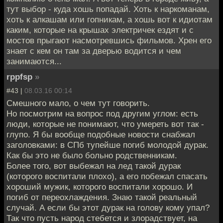
тут выбор - куда хошь попадай. Хоть к наркоманам,
хоть к алкашам или гопникам, а хошь вот к идиотам
каким, которые на крышах электричек ездят и с
мостов прыгают насмотревшись фильмов. Хрен его
знает с кем он там за дверью водится и чем
занимаются...
rppfsp
»
#43 |
08.03.16 00:14
Смешного мало, о чем тут говорить.
Но посмотрим на вопрос под другим углом: есть
люди, которые не понимают, что умереть вот так -
глупо. Я бы вообще подобные новости снабжал
заголовками: в СПб тупейше погиб молодой дурак.
Как бы это не было больно родственникам.
Более того, вот выбежал на лед такой дурак
(которого воспитали плохо), а его побежал спасать
хороший мужик, которого воспитали хорошо. И
погиб от переохлаждения. Знаю такой реальный
случай. А если бы этот дурак на голову кому упал?
Так что пусть народ стебется и злорадствует, на