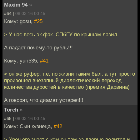
Maxim 94
»
#64 |
08.03.16 00:45
Кому: gosu,
#25
> У нас весь эк.фак. СПбГУ по крышам лазил.
А падает почему-то рубль!!!
Кому: yuri535,
#41
> он же руфер, т.е. по жизни таким был, а тут просто
произошел внезапный диалектический переход
количества дуростей в качество (премия Дарвина)
А говорят, что диамат устарел!!!
Torch
»
#65 |
08.03.16 00:45
Кому: Сын кузнеца,
#42
> Хрен его знает с кем он там за дверью водится и