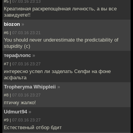
#5 |
07.03.16 23:13
Креативная раскрепощённая личность, а вы все
завидуете!!
biozon
»
#6 |
07.03.16 23:21
You should never underestimate the predictability of
stupidity (c)
терафлопс
»
#7 |
07.03.16 23:27
интересно успел ли заделать Селфи на фоне
асфальта
Tropheryma Whippleii
»
#8 |
07.03.16 23:27
птичку жалко!
Udmurt94
»
#9 |
07.03.16 23:27
Естественый отбор бдит