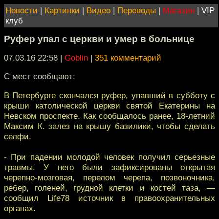
Новости
|
Картинки
|
Видео
|
Переводы
|
Магазин
|
VIP
клуб
Руфер упал с церкви и умер в больнице
07.03.16 22:58
|
Goblin
|
351 комментарий
С мест сообщают:
В Петербурге скончался руфер, упавший в субботу с
крыши католической церкви святой Екатерины на
Невском проспекте. Как сообщалось ранее, 18-летний
Максим К. залез на крышу базилики, чтобы сделать
селфи.
- При падении молодой человек получил серьезные
травмы. У него были зафиксированы открытая
черепно-мозговая, перелом черепа, позвоночника,
ребер, голеней, грудной клетки и костей таза, —
сообщил Life78 источник в правоохранительных
органах.