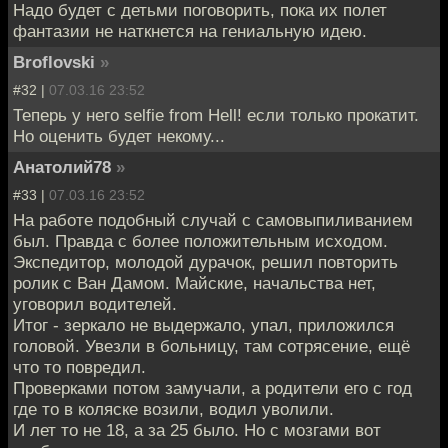
Надо будет с детьми поговорить, пока их полет
фантазии не наткнется на гениальную идею.
Broflovski
»
#32 |
07.03.16 23:52
Теперь у него selfie from Hell! если только прокатит.
Но оценить будет некому...
Анатолий78
»
#33 |
07.03.16 23:52
На работе подобный случай с самовыпиливанием
был. Правда с более положительным исходом.
Экспедитор, молодой дурачок, решил повторить
ролик с Ван Дамом. Майские, начальства нет,
уговорил водителей.
Итог - зеркало не выдержало, упал, приложился
головой. Увезли в больницу, там сотрясение, ещё
что то повредил.
Проверками потом замучали, а родители его с год
где то в коляске возили, водил уволили.
И лет то не 18, а за 25 было. Но с мозгами вот