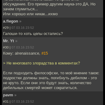
обсуждение. Его пример другим наука-это ДА, Но
зачем глумиться...
Или хорошо или никак...ихмо
a.flegon
»
#29 |
07.03.16 23:52
Галоши-то хоть целы остались?
Mr. Yt
»
#30 |
07.03.16 23:52
Кому: alrenaissance,
#15
> Не многовато злорадства в комментах?
Если подходить философски, то моё мнение такое:
подростки должны знать, погибнуть дебилом - это
не круто. Если они это будут знать, количество
дебильных смертей может сократиться.
pavm
»
#31 |
07.03.16 23:52