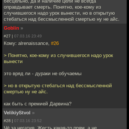
бесцельно, да и наличие цели не всегда
оправдывает смерть. Понятно, кое-кому из
случившегося надо урок вынести, но в открытую
стебаться над бессмысленной смертью ну не айс.
Goblin
»
#27 |
07.03.16 23:49
Кому: alrenaissance,
#26
> Понятно, кое-кому из случившегося надо урок
вынести
это вряд ли - дураки не обучаемы
> но в открытую стебаться над бессмысленной
смертью ну не айс.
как быть с премией Дарвина?
VelikiyStvol
»
#28 |
07.03.16 23:52
Чё за негатив. Жесть какая-то прям, а не