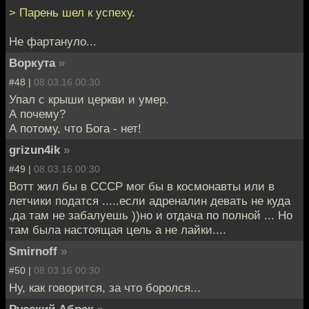
> Парень шел к успеху.
Не фартануло...
Воркута
»
#48 |
08.03.16 00:30
Упал с крыши церкви и умер.
А почему?
А потому, что Бога - нет!
grizun4ik
»
#49 |
08.03.16 00:30
Вотт жил бы в СССР мог бы в космонавты или в
летчики податся .....если адреналин девать не куда
,да там не забалуешь ))но и отдача по полной ... Но
там была настоящая цель а не лайки....
Smirnoff
»
#50 |
08.03.16 00:30
Ну, как говорится, за что боролся...