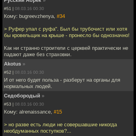
Русский Абрек
»
#51 |
08.03.16 00:30
Кому: bugreevzhenya,
#34
> Руфер упал с руфа". Был бы трубочист или хотя
бы кровельщик на крыше - пронесло бы однозначно!
Как ни странно строители с церквей практически не
падают даже без страховки.
Akotus
»
#52 |
08.03.16 00:30
И от него будет польза - разберут на органы для
нормальных людей.
Седобородый
»
#53 |
08.03.16 00:30
Кому: alrenaissance,
#15
> но разве есть люди не совершавшие никогда
необдуманных поступков?...