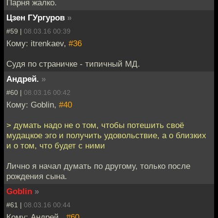
Парня жалко.
Цзен ГУргуров
»
#59 |
08.03.16 00:39
Кому: itrenkaev,
#36
Судя по страничке - типичный МД.
Андрей.
»
#60 |
08.03.16 00:42
Кому: Goblin,
#40
> думать надо не о том, чтобы потешить своё
мудацкое эго и получить удовольствие, а о близких
и о том, что будет с ними
Лично я начал думать по другому, только после
рождения сына.
Goblin
»
#61 |
08.03.16 00:44
Кому: Андрей.,
#60