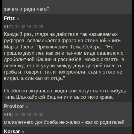
зачем и ради чего?
Fritz
»
#17 |
07.03.16 23:28
Каждый раз, глядя на действия так называемых
руферов, вспоминается фраза из отличной книги
Марка Твена "Приключения Тома Сойера": "Не
прошло двух лет, как он в пьяном виде свалился с
дроболитной башни и расшибся, можно сказать, в
лепешку; его всунули между двух дверей вместо
гроба и, говорят, так и похоронили; сам я этого не
видел, а слыхал от отца."
Особенно актуально, когда они лезут на что-нибудь
типа Шанхайской башни или высотного крана.
Provizor
»
#18 |
07.03.16 23:30
малолетнего долбоеба не жалко - жалко родителей
Korsar
»