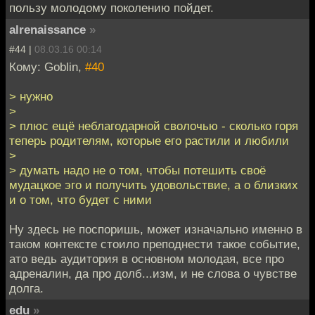
пользу молодому поколению пойдет.
alrenaissance
»
#44 |
08.03.16 00:14
Кому: Goblin,
#40
> нужно
>
> плюс ещё неблагодарной сволочью - сколько горя
теперь родителям, которые его растили и любили
>
> думать надо не о том, чтобы потешить своё
мудацкое эго и получить удовольствие, а о близких
и о том, что будет с ними
Ну здесь не поспоришь, может изначально именно в
таком контексте стоило преподнести такое событие,
ато ведь аудитория в основном молодая, все про
адреналин, да про долб...изм, и не слова о чувстве
долга.
edu
»