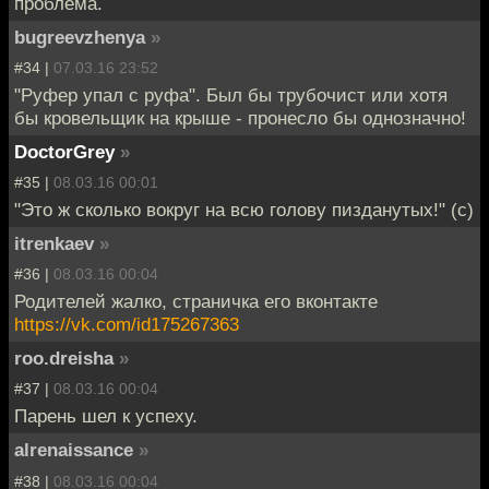
проблема.
bugreevzhenya
»
#34 |
07.03.16 23:52
"Руфер упал с руфа". Был бы трубочист или хотя
бы кровельщик на крыше - пронесло бы однозначно!
DoctorGrey
»
#35 |
08.03.16 00:01
"Это ж сколько вокруг на всю голову пизданутых!" (с)
itrenkaev
»
#36 |
08.03.16 00:04
Родителей жалко, страничка его вконтакте
https://vk.com/id175267363
roo.dreisha
»
#37 |
08.03.16 00:04
Парень шел к успеху.
alrenaissance
»
#38 |
08.03.16 00:04