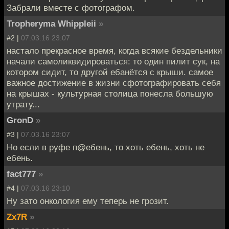
Забрали вместе с фотографом.
Tropheryma Whippleii
»
#2 |
07.03.16 23:07
настало прекрасное время, когда всякие бездельники
начали самоликвидироваться: то один пилит сук, на
котором сидит, то другой ебанётся с крыши. самое
важное достижение в жизни сфотографировать себя
на крышах - культурная столица понесла большую
утрату...
GronD
»
#3 |
07.03.16 23:07
Но если в руфе п@ебень, то хоть ебень, хоть не
ебень.
fact777
»
#4 |
07.03.16 23:10
Ну зато онкология ему теперь не грозит.
Zx7R
»