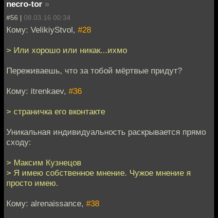
necro-tor
»
#56 |
08.03.16 00:34
Кому: VelikiyStvol,
#28
> Или хорошо или никак...ихмо
Переживаешь, что за тобой мёртвые придут?
Кому: itrenkaev,
#36
> страничка его вконтакте
Уникальная индивидуальность раскрывается прямо
сходу:
> Максим Кузнецов
> Я имею собственноe мнение. Чужое мнeние я
просто имею.
Кому: alrenaissance,
#38