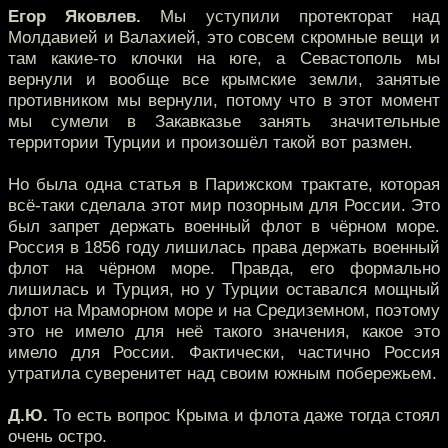
Егор Яковлев.
Мы уступили протекторат над
Молдавией и Валахией, это совсем скромные вещи и
там какие-то клочки на юге, а Севастополь мы
вернули и вообще все крымские земли, занятые
противником мы вернули, потому что в этот момент
мы сумели в Закавказье занять значительные
территории Турции и произошёл такой вот размен.
Но была одна статья в Парижском трактате, которая
всё-таки сделала этот мир позорным для России. Это
был запрет держать военный флот в чёрном море.
Россия в 1856 году лишилась права держать военный
флот на чёрном море. Правда, его формально
лишилась и Турция, но у Турции оставался мощный
флот на Мраморном море и на Средиземном, поэтому
это не имело для неё такого значения, какое это
имело для России. Фактически, частично Россия
утратила суверенитет над своим южным побережьем.
Д.Ю.
То есть вопрос Крыма и флота даже тогда стоял
очень остро.