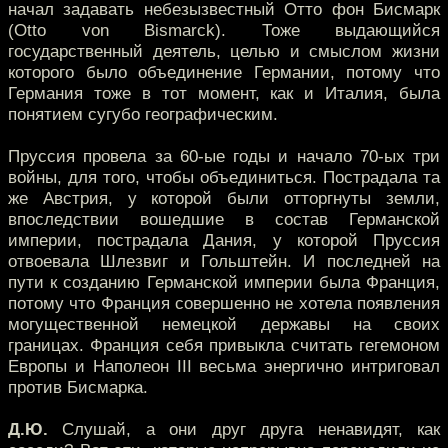
начал задавать небезызвестный Отто фон Бисмарк
(Otto von Bismarck). Тоже выдающийся
государственный деятель, целью и смыслом жизни
которого было объединение Германии, потому что
Германия тоже в тот момент, как и Италия, была
понятием сугубо географическим.
Пруссия провела за 60-ые годы и начало 70-ых три
войны, для того, чтобы объединиться. Пострадала та
же Австрия, у которой были отторгнуты земли,
впоследствии вошедшие в состав Германской
империи, пострадала Дания, у которой Пруссия
отвоевала Шлезвиг и Гольштейн. И последней на
пути к созданию Германской империи была Франция,
потому что Франция совершенно не хотела появления
могущественной немецкой державы на своих
границах. Франция себя привыкла считать гегемоном
Европы и Наполеон III весьма энергично интриговал
против Бисмарка.
Д.Ю.
Слушай, а они друг друга ненавидят, как