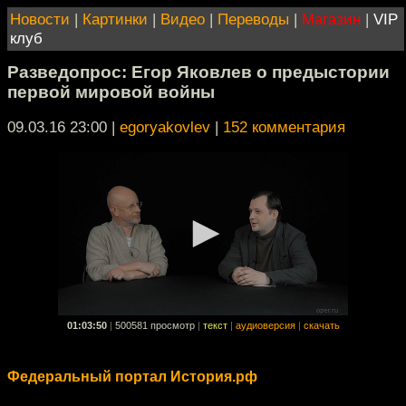
Новости
|
Картинки
|
Видео
|
Переводы
|
Магазин
|
VIP
клуб
Разведопрос: Егор Яковлев о предыстории
первой мировой войны
09.03.16 23:00
|
egoryakovlev
|
152 комментария
01:03:50
|
500581 просмотр
|
текст
|
аудиоверсия
|
скачать
Федеральный портал История.рф