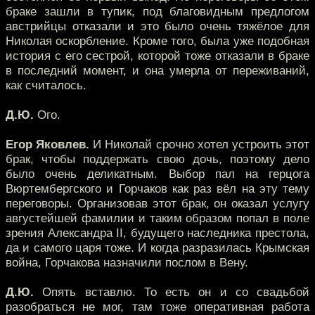
браке зашли в тупик, под благовидным предлогом
австрийцы отказали и это было очень тяжёлое для
Николая оскорбление. Кроме того, была уже подобная
история с его сестрой, которой тоже отказали в браке
в последний момент, и она умерла от переживаний,
как считалось.
Д.Ю.
Ого.
Егор Яковлев.
И Николай срочно хотел устроить этот
брак, чтобы поддержать свою дочь, поэтому дело
было очень деликатным. Выбор пал на герцога
Вюртембергского и Горчаков как раз вёл на эту тему
переговоры. Организовав этот брак, он оказал услугу
августейшей фамилии и таким образом попал в поле
зрения Александра II, будущего наследника престола,
да и самого царя тоже. И когда разразилась Крымская
война, Горчакова назначили послом в Вену.
Д.Ю.
Опять вставлю. То есть он и со свадьбой
разобраться не мог, там тоже оперативная работа