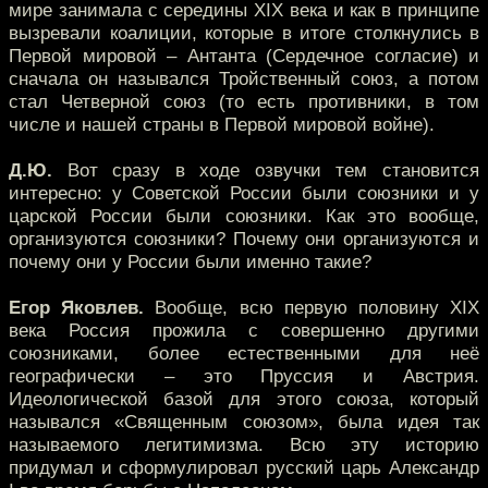
мире занимала с середины XIX века и как в принципе
вызревали коалиции, которые в итоге столкнулись в
Первой мировой – Антанта (Сердечное согласие) и
сначала он назывался Тройственный союз, а потом
стал Четверной союз (то есть противники, в том
числе и нашей страны в Первой мировой войне).
Д.Ю.
Вот сразу в ходе озвучки тем становится
интересно: у Советской России были союзники и у
царской России были союзники. Как это вообще,
организуются союзники? Почему они организуются и
почему они у России были именно такие?
Егор Яковлев.
Вообще, всю первую половину XIX
века Россия прожила с совершенно другими
союзниками, более естественными для неё
географически – это Пруссия и Австрия.
Идеологической базой для этого союза, который
назывался «Священным союзом», была идея так
называемого легитимизма. Всю эту историю
придумал и сформулировал русский царь Александр