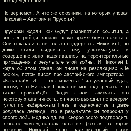
поводом для войны.
Но вернёмся. А что же союзники, на которых уповал
Николай – Австрия и Пруссия?
Пруссаки ждали, как будут развиваться события, а
вот австрийцы заняли резко враждебную позицию.
Они отказались не только поддержать Николая I, но
даже стали выдвигать ему ультиматумы и
совершенно явно нацеливались на территориальные
приращения в результате этой войны. И Николай I,
когда об этом узнал, он писал на резолюциях «Не
верю!», потом писал про австрийского императора –
«Каналья!». И с этого момента был ужасный удар,
потому что Николай I никак не мог подозревать, что
такое произойдёт. Люди стали замечать его
некоторую апатичность, он часто выходил по вечерам
гулял по набережным Невы в одиночестве и даже
родилась легенда, что в результате он попросил у
своего лейб-медика яд. Мы скорее всего подтвердить
этого не можем, но факт остаётся фактом – в скором
времени Николай, явно надломленный этими