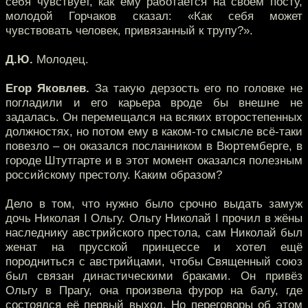
себя чувствует, как ему работается на своём посту,
молодой Горчаков сказал: «Как себя может
чувствовать человек, привязанный к трупу?».
Д.Ю.
Молодец.
Егор Яковлев.
За такую дерзость его по головке не
погладили и его карьера вроде бы внешне не
задалась. Он перемещался на всяких второстепенных
должностях, но потом ему в каком-то смысле всё-таки
повезло – он оказался посланником в Вюртемберге, в
городе Штутгарте и в этот момент оказался полезным
российскому престолу. Каким образом?
Дело в том, что нужно было срочно выдать замуж
дочь Николая I Ольгу. Ольгу Николай I прочил в жёны
наследнику австрийского престола, сам Николай был
женат на прусской принцессе и хотел ещё
породниться с австрийцами, чтобы Священный союз
был связан династическими браками. Он привёз
Ольгу в Прагу, она произвела фурор на балу, где
состоялся её первый выход. Но переговоры об этом