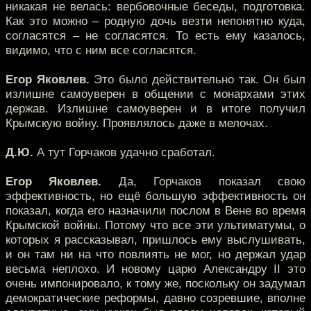
никакая не велась: вербовочные беседы, подготовка.
Как это можно – родную дочь везти непонятно куда,
согласятся – не согласятся. То есть ему казалось,
видимо, что с ним все согласятся.
Егор Яковлев.
Это было действительно так. Он был
излишне самоуверен в общении с монархами этих
держав. Излишне самоуверен и в итоге получил
Крымскую войну. Проявлялось даже в мелочах.
Д.Ю.
А тут Горчаков удачно сработал.
Егор Яковлев.
Да, Горчаков показал свою
эффективность, но ещё большую эффективность он
показал, когда его назначили послом в Вене во время
Крымской войны. Потому что все эти ультиматумы, о
которых я рассказывал, пришлось ему выслушивать,
и он там ни на что повлиять не мог, но держал удар
весьма неплохо. И новому царю Александру II это
очень импонировало, к тому же, поскольку он задумал
демократические реформы, давно созревшие, вполне