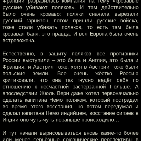
Франции разразилась компания на тему «кровавые
русские убивают поляков». И там действительно
было очень кроваво: поляки сначала вырезали
русский гарнизон, потом пришли русские войска,
тоже стали убивать поляков, то есть там была
кровавая баня, это правда. И вся Европа была очень
встревожена.
Естественно, в защиту поляков все противники
России выступили – это была и Англия, это была и
Франция, и Австрия тоже, хотя в Австрии тоже были
польские земли. Все очень жёстко Россию
критиковали, что она так гнусно ведёт себя по
отношению к несчастной растерзанной Польше. А
впоследствии Жюль Верн даже хотел первоначально
сделать капитана Немо поляком, который пострадал
во время этого восстания, но потом передумал и
сделал капитана Немо индийцем, восстание сипаев в
Индии оно чуть-чуть пораньше происходило…
И тут начали вырисовываться вновь какие-то более
или менее серьёзные союзнические перспективы в