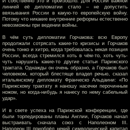
И собственно это и произошло. Для России важной
линией её дипломатии стало – не допустить
ввязывания России в какую-то европейскую войну.
Потому что никакие внутренние реформы естественно
невозможны при ведении войны.
В чём суть дипломатии Горчакова: всю Европу
продолжали сотрясать какие-то кризисы и Горчаков
очень тонко и хитро, когда требовалась некая позиция
России, всегда стремился хоть в чём-то, хоть чуть-
чуть нарушить какие-то другие статьи Парижского
трактата. Однажды он очень образно, а Горчаков был
человеком, который блестяще владел речью, сказал
итальянскому дипломату Франческо Альдаини: «По
Парижскому трактату я наношу насечки перочинным
ножом, но когда-нибудь я нанесу по нему сабельный
удар».
И в свете успеха на Парижской конференции, где
были торпедированы планы Англии, Горчаков начал
выстраивать сначала союз с Наполеоном III.
Наполеон III приобрёл некий символический капитал