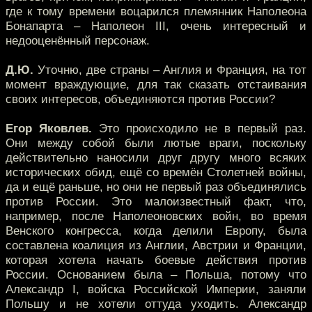
где к тому времени воцарился племянник Наполеона
Бонапарта – Наполеон III, очень интересный и
недооценённый персонаж.
Д.Ю.
Уточню, две страны – Англия и Франция, на тот
момент враждующие, для так сказать отстаивания
своих интересов, объединяются против России?
Егор Яковлев.
Это происходило не в первый раз.
Они между собой были лютые враги, поскольку
действительно наносили друг другу много всяких
исторических обид, ещё со времён Столетней войны,
да и ещё раньше, но они не первый раз объединялись
против России. Это малоизвестный факт, что,
например, после Наполеоновских войн, во время
Венского конгресса, когда делили Европу, была
составлена коалиция из Англии, Австрии и Франции,
которая хотела начать боевые действия против
России. Основанием была – Польша, потому что
Александр I, войска Российской Империи, заняли
Польшу и не хотели оттуда уходить. Александр