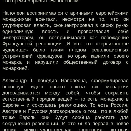
I во время борьбы с Наполеоном.
Наполеон воспринимался старинными европейскими
монархиями всё-таки, несмотря на то, что он
узурпировал власть, сконцентрировал в своих руках
единоличную власть и провозгласил себя
императором, он воспринимался как порождение
Французской революции. И вот это «корсиканское
чудовище» было таким плодом революционных
устремлений французов, которые казнили своего
монарха и нарушили общественный договор с
монархией.
Александр I, победив Наполеона, сформулировал
основную идею нового союза так: монархии
договариваются между собой, чтобы сохранять
естественный порядок вещей – то есть монархию в
Европе – и сокрушать революцию. То есть Россия,
Австрия и Пруссия договорились о том, что в любой
точке Европы они будут сообща работать для
сокрушения революции. И это была первая в новое
время межгосударственная концепция, которая