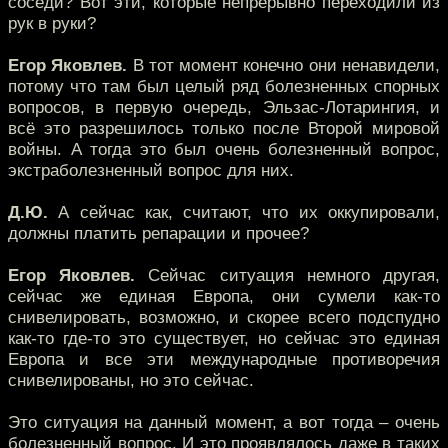
соседи? Вот эти, которые непрерывно переходили из
рук в руки?
Егор Яковлев.
В тот момент конечно они ненавидели,
потому что там был целый ряд болезненных спорных
вопросов, в первую очередь, Эльзас-Лотарингия, и
всё это разрешилось только после Второй мировой
войны. А тогда это был очень болезненный вопрос,
экстраболезненный вопрос для них.
Д.Ю.
А сейчас как, считают, что их оккупировали,
должны платить репарации и прочее?
Егор Яковлев.
Сейчас ситуация немного другая,
сейчас же единая Европа, они сумели как-то
снивелировать, возможно, и скорее всего подспудно
как-то где-то это существует, но сейчас это единая
Европа и все эти международные противоречия
снивелированы, но это сейчас.
Это ситуация на данный момент, а вот тогда – очень
болезненный вопрос. И это проявлялось даже в таких