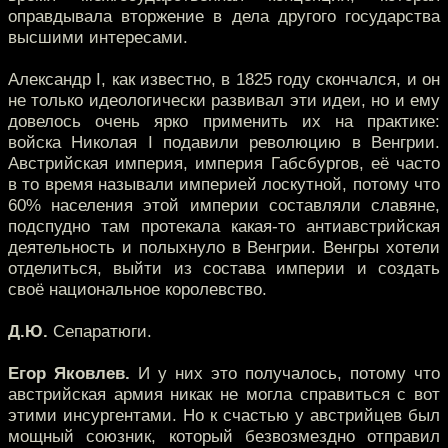
оправдывала вторжение в дела другого государства
высшими интересами.
Александр I, как известно, в 1825 году скончался, и он
не только идеологически развивал эти идеи, но и ему
довелось очень ярко применить их на практике:
войска Николая I подавили революцию в Венгрии.
Австрийская империя, империя Габсбургов, её часто
в то время называли империей лоскутной, потому что
60% населения этой империи составляли славяне,
подспудно там протекала какая-то антиавстрийская
деятельность и полыхнуло в Венгрии. Венгры хотели
отделиться, выйти из состава империи и создать
своё национальное королевство.
Д.Ю.
Сепаратюги.
Егор Яковлев.
И у них это получалось, потому что
австрийская армия никак не могла справиться с вот
этими инсургентами. Но к счастью у австрийцев был
мощный союзник, который безвозмездно отправил