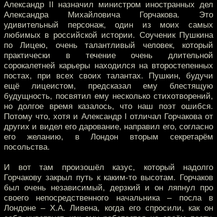
Александр II назначил министром иностранных дел
Александра Михайловича Горчакова. Это
удивительный персонаж, один из моих самых
любимых в российской истории. Соученик Пушкина
по Лицею, очень талантливый человек, который
практически в течение очень длительной
сорокалетней карьеры находился на второстепенных
постах, при всех своих талантах. Пушкин, будучи
ещё лицеистом, предсказал ему блестящую
будущность, посвятил ему несколько стихотворений,
но долгое время казалось, что наш поэт ошибся.
Потому что, хотя и Александр I отличал Горчакова от
других и видел его дарование, направил его, согласно
его желанию, в Лондон вторым секретарём
посольства.
И вот там произошёл казус, который надолго
Горчакову закрыл путь к каким-то высотам. Горчаков
был очень независимый, дерзкий и он ляпнул про
своего непосредственного начальника – посла в
Лондоне – Х.А. Ливена, когда его спросили, как он