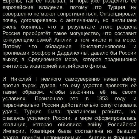
Европы, так её называл, и пора уже разделить её
европейские владения, потому что Турция ну
совершенно не может сопротивляться. Он зондировал
почву, договариваясь с англичанами, но англичане
очень боялись, что в результате этого раздела
Россия приобретёт такое могущество, что составит
конкуренцию самой Англии в том числе и на море.
Потому что обладание Константинополем и
проливами Босфор и Дарданеллы, давало бы России
выход в Средиземное море, которое традиционно
считалось акваторией английского флота.
И Николай I немного самоуверенно начал войну
против турок, думая, что ему удастся провести её
таким образом, чтобы закончить её на своих
условиях. Произошло это в 1853 году и
первоначально России действительно сопутствовала
удача, Турция была практически разбита, но,
опасаясь усиления России, в мире сформировалась
коалиция, которая объявила войну Российской
Империи. Коалиция была составлена из бывших
врагов, причём, непримиримых – Англии и Франции,