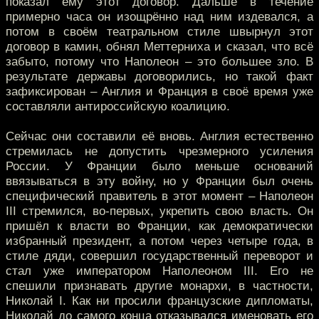
показал ему этот договор. Дальше в течение
примерно часа он изощрённо над ним издевался, а
потом в своём театральном стиле швырнул этот
договор в камин, обнял Меттерниха и сказал, что всё
забыто, потому что Наполеон – это большее зло. В
результате державы договорились, но такой факт
зафиксирован – Англия и Франция в своё время уже
составляли антироссийскую коалицию.
Сейчас они составили её вновь. Англия естественно
стремилась не допустить чрезмерного усиления
России. У Франции было меньше оснований
ввязываться в эту войну, но у Франции был очень
специфический правитель в этот момент – Наполеон
III стремился, во-первых, укрепить свою власть. Он
пришёл к власти во Франции, как демократически
избранный президент, а потом через четыре года, в
стиле дяди, совершил государственный переворот и
стал уже императором Наполеоном III. Его не
спешили признавать другие монархи, в частности,
Николай I. Как ни просили французские дипломаты,
Николай до самого конца отказывался именовать его