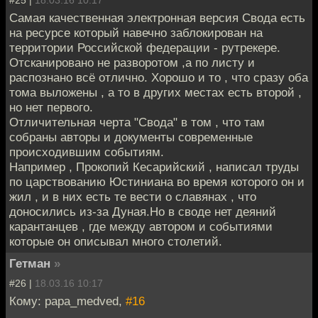
Самая качественная электронная версия Свода есть
на ресурсе который навечно заблокирован на
территории Российской федерации - рутрекере.
Отсканировано не разворотом ,а по листу и
распознано всё отлично. Хорошо и то , что сразу оба
тома выложены , а то в других местах есть второй ,
но нет первого.
Отличительная черта "Свода" в том , что там
собраны авторы и документы современные
происходившим событиям.
Например , Прокопий Кесарийский , написал труды
по царствованию Юстиниана во время которого он и
жил , и в них есть те вести о славянах , что
доносились из-за Дуная.Но в своде нет деяний
карантанцев , где между автором и событиями
которые он описывал много столетий.
Гетман
»
#26 |
18.03.16 10:17
Кому: papa_medved,
#16