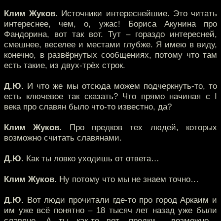
Клим Жуков.
Источники интереснейшие. Это читать
интереснее, чем, о, ужас! Бориса Акунина про
Фандорина, вот так вот. Тут – гораздо интересней,
смешнее, веселее и местами глубже. Я имею в виду,
конечно, в развёрнутых сообщениях, потому что там
есть такие, из двух-трёх строк.
Д.Ю.
И что же мы отсюда можем подчеркнуть-то, то
есть ключевое так сказать? Что прямо начиная с I
века про славян было что-то известно, да?
Клим Жуков.
Про предков тех людей, которых
возможно считать славянами.
Д.Ю.
Как ты ловко уходишь от ответа…
Клим Жуков.
Ну потому что мы не знаем точно…
Д.Ю.
Вот люди прочитали где-то про город Аркаим и
им уже всё понятно – 18 тысяч лет назад уже были
славяне. А ты как-то вот, предки… возможно…