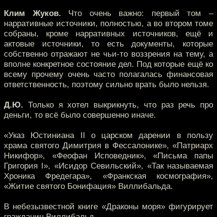
Клим Жуков.
Что очень важно: первый том –
нарративные источники, полностью, а во втором томе
собраны, кроме нарративных источников, ещё и
актовые источники, то есть документы, которые
собственно отражают не чьи-то воззрения на тему, а
вполне конкретное состояние дел. Под которые ещё ко
всему прочему очень часто полагалась финансовая
ответственность, поэтому сильно врать было нельзя.
Д.Ю.
Только я хотел выкрикнуть, что раз речь про
деньги, то всё было совершенно иначе.
«Указ Юстиниана II о царском дарении в пользу
храма святого Димитрия в Фессалонике», «Патриарх
Никифор», «Феофан Исповедник», «Письма папы
Григория I», «Исидор Севильский», «Так называемая
Хроника Фредегара», «Франкская космография»,
«Житие святого Бонифация» Виллибальда.
В небезызвестной книге «Драконы моря» фигурирует
гражданин Виллибальд.