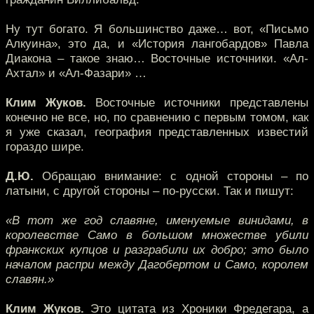
Ну тут богато. Я большинство даже… вот, «Письмо
Алкуина», это да, и «История лангобардов» Павла
Диакона – такое знаю… Восточные источники. «Ал-
Ахтал» и «Ал-Фазари» …
Клим Жуков.
Восточные источники представлены
конечно не все, но, по сравнению с первым томом, как
я уже сказал, география представленных известий
гораздо шире.
Д.Ю.
Обращаю внимание: с одной стороны – по
латыни, с другой стороны – по-русски. Так и пишут:
«В тот же год славяне, именуемые винидами, в
королевстве Само в большом множестве убили
франкских купцов и разграбили их добро; это было
началом распри между Дагобертом и Само, королем
славян.»
Клим Жуков.
Это цитата из Хроники Фредегара, а