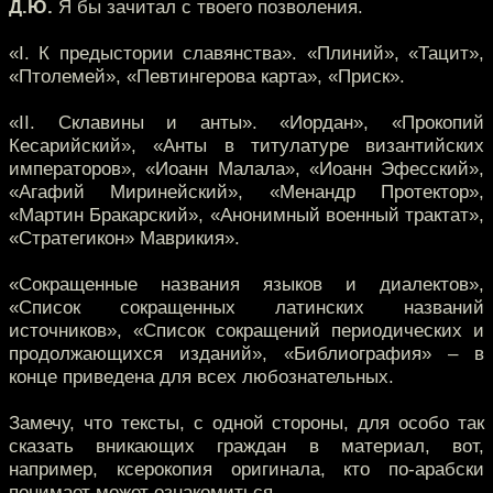
Д.Ю.
Я бы зачитал с твоего позволения.
«I. К предыстории славянства». «Плиний», «Тацит»,
«Птолемей», «Певтингерова карта», «Приск».
«II. Склавины и анты». «Иордан», «Прокопий
Кесарийский», «Анты в титулатуре византийских
императоров», «Иоанн Малала», «Иоанн Эфесский»,
«Агафий Миринейский», «Менандр Протектор»,
«Мартин Бракарский», «Анонимный военный трактат»,
«Стратегикон» Маврикия».
«Сокращенные названия языков и диалектов»,
«Список сокращенных латинских названий
источников», «Список сокращений периодических и
продолжающихся изданий», «Библиография» – в
конце приведена для всех любознательных.
Замечу, что тексты, с одной стороны, для особо так
сказать вникающих граждан в материал, вот,
например, ксерокопия оригинала, кто по-арабски
понимает может ознакомиться.