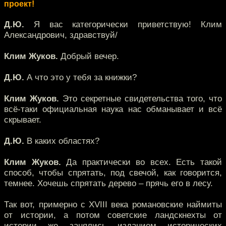
проект!
Д.Ю.
Я вас категорически приветствую! Клим
Александрович, здравствуй/
Клим Жуков.
Добрый вечер.
Д.Ю.
А что это у тебя за книжки?
Клим Жуков.
Это секретные свидетельства того, что
всё-таки официальная наука нас обманывает и всё
скрывает.
Д.Ю.
В каких областях?
Клим Жуков.
Да практически во всех. Есть такой
способ, чтобы спрятать, под свечой, как говорится,
темнее. Хочешь спрятать дерево – прячь его в лесу.
Так вот, примерно с XVIII века романовские наймиты
от истории, а потом советские ландскнехты от
истории же занялись изданием исторических