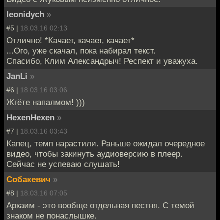
leonidych
»
#5 |
18.03.16 02:13
Отлично! *Качает, качает, качает*
...Ого, уже скачал, пока набирал текст.
Спасибо, Клим Александрыч! Респект и уважуха.
JanLi
»
#6 |
18.03.16 03:06
Жгёте напалмом! )))
HexenHexen
»
#7 |
18.03.16 03:43
Капец, темп нарастили. Раньше ожидал очередное
видео, чтобы закинуть аудиоверсию в плеер.
Сейчас не успеваю слушать!
Собакевич
»
#8 |
18.03.16 07:05
Аркаим - это вообще отдельная пестня. С темой
знаком не понаслышке.