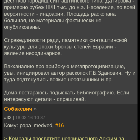
десятков городищ синташтинского типа. Датировка -
примерно рубеж III/II тыс. до н.э. Население, по всей
вероятности - индоарии. Площадь раскопана
большая, но материалы фактически не
опубликованы.
Справедливости ради, памятники синташтинской
культуры для эпохи бронзы степей Евразии -
явление неординарное.
Вакханалию про арийскую мегапротоцивизацию,
увы, инициировал автор раскопок Г.Б.Зданович. Ну и
туда подтянулись всякие неоязычники и пр.
Дома постараюсь подыскать библиографию. Если
интересуют детали - спрашивай.
Собакевич
»
#33 |
18.03.16 10:37
Кому: papa_medved,
#16
> Комрады просвятите непричастного Аркаим за