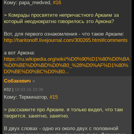
Кому: papa_medved,
#16
> Комрады просвятите непричастного Аркаим за
который неоднократно говорилось это Аркона?
Вот, для первого ознакомления - что такое Аркаим:
http://haritonoff.livejournal.com/300265.html#comments
а вот Аркона:
https://ru.wikipedia.org/wiki/%D0%90%D1%80%D0%BA
%D0%BE%D0%BD%D0%B0_%28%D0%AF%D1%80%
D0%BE%D0%BC%D0%B0...
Собакевич
»
#32 |
18.03.16 10:36
Кому: Терминатор,
#15
> расскажите про Аркаим. я только видел, что там
творится. занятно, занятно.
В двух словах - одно из около двух с половиной