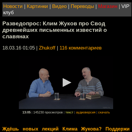
Новости
|
Картинки
|
Видео
|
Переводы
|
Магазин
|
VIP
клуб
Разведопрос: Клим Жуков про Свод
древнейших письменных известий о
славянах
18.03.16 01:05
|
Zhukoff
|
116 комментариев
13:05
|
145230 просмотров
|
текст
|
аудиоверсия
|
скачать
Ждёшь новых лекций Клима Жукова? Поддержи