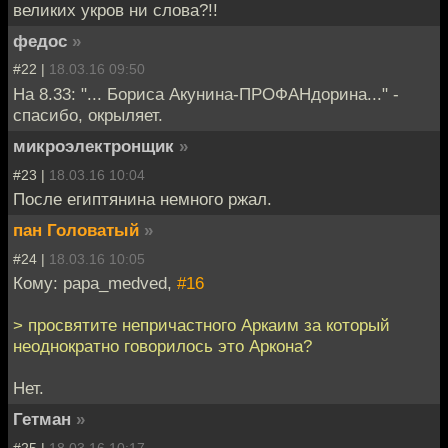
великих укров ни слова?!!
федос
»
#22 |
18.03.16 09:50
На 8.33: "... Бориса Акунина-ПРОФАНдорина..." -
спасибо, окрыляет.
микроэлектронщик
»
#23 |
18.03.16 10:04
После египтянина немного ржал.
пан Головатый
»
#24 |
18.03.16 10:05
Кому: papa_medved,
#16
> просвятите непричастного Аркаим за который
неоднократно говорилось это Аркона?
Нет.
Гетман
»
#25 |
18.03.16 10:17