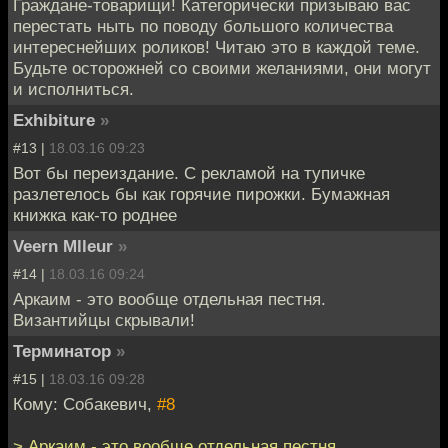
Граждане-товарищи! Категорически призываю вас
перестать ныть по поводу большого количества
интереснейших роликов! Читаю это в каждой теме.
Будьте осторожней со своими желаниями, они могут
и исполниться.
Exhibiture
»
#13 |
18.03.16 09:23
Вот бы переиздание. С рекламой на тупичке
разлетелось бы как горячие пирожки. Бумажная
книжка как-то роднее
Veern Mlleur
»
#14 |
18.03.16 09:24
Аркаим - это вообще отдельная пестня.
Византийцы скрывали!
Терминатор
»
#15 |
18.03.16 09:28
Кому: Собакевич,
#8
> Аркаим - это вообще отдельная пестня