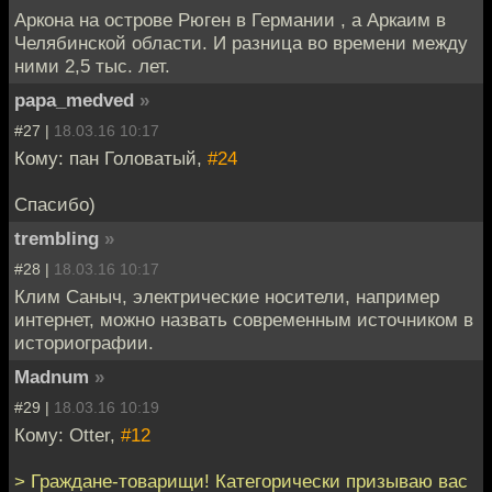
Аркона на острове Рюген в Германии , а Аркаим в
Челябинской области. И разница во времени между
ними 2,5 тыс. лет.
papa_medved
»
#27 |
18.03.16 10:17
Кому: пан Головатый,
#24
Спасибо)
trembling
»
#28 |
18.03.16 10:17
Клим Саныч, электрические носители, например
интернет, можно назвать современным источником в
историографии.
Madnum
»
#29 |
18.03.16 10:19
Кому: Otter,
#12
> Граждане-товарищи! Категорически призываю вас