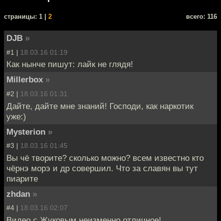
cтраницы: 1 |
2
всего: 116
DJB
»
#1 |
18.03.16 01:19
Как нынче пишут: лайк не глядя!
Millerbox
»
#2 |
18.03.16 01:31
Дайте, дайте мне знаний! Господи, как наркотик
уже:)
Mysterion
»
#3 |
18.03.16 01:45
Вы чё творите? сколько можно? всем известно кто
чёрнэ морэ и др совершил. Что за славян вы тут
пиарите
zhdan
»
#4 |
18.03.16 02:07
Видео с Жуковым неизменно отличное!