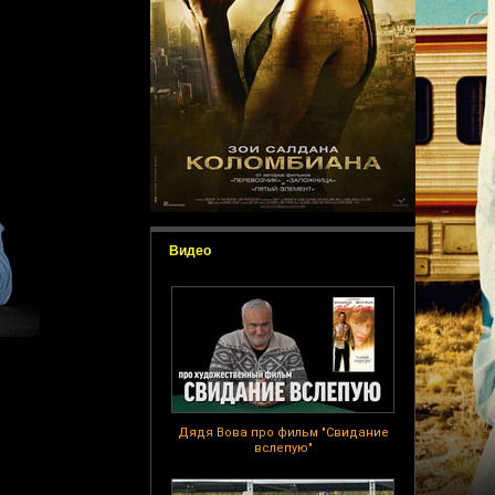
Видео
Дядя Вова про фильм "Свидание
вслепую"