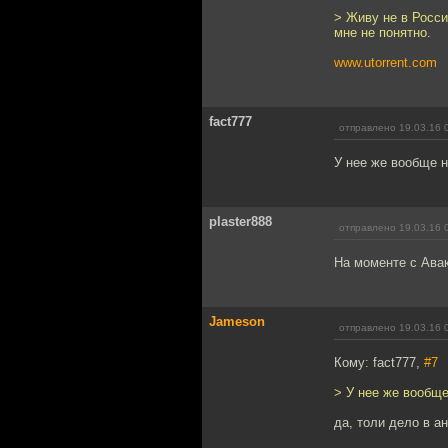
> Живу не в Росси
мне не понятно.
www.utorrent.com
fact777
отправлено 19.03.16 
У нее же вообще н
plaster888
отправлено 19.03.16 
На моменте с Авак
Jameson
отправлено 19.03.16 
Кому: fact777,
#7
> У нее же вообще
да, толи дело в а