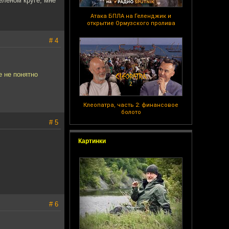
елёном круге, мне
Атака БПЛА на Геленджик и
открытие Ормузского пролива
# 4
е не понятно
Клеопатра, часть 2: финансовое
болото
# 5
Картинки
# 6