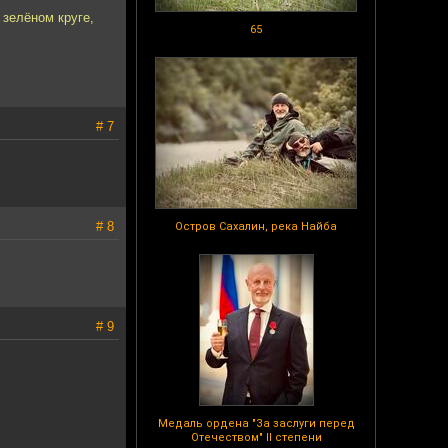
 зелёном круге,
65
# 7
# 8
Остров Сахалин, река Найба
# 9
Медаль ордена "За заслуги перед
Отечеством" II степени