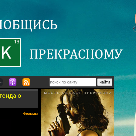
генда о
Фильмы