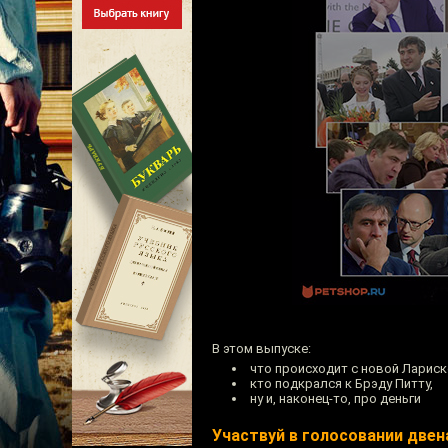
В этом выпуске:
что происходит с новой Лариск
кто подкрался к Брэду Питту,
ну и, наконец-то, про деньги
Участвуй в голосовании две