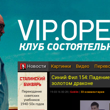
Картинки
Видео
Перев
Новости
Синий Фил 154: Падение
золотом драконе
19.03.16 00:28 |
Goblin
|
33 комментария