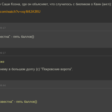
 Саши Коэна, где он объясняет, что случилось с биопиком о Квин (англ):
e.com/watch?v=xq-M4JA3fIU
09:17
естна" - пять баллов))
09:17
 же
нему в большом долгу (c) "Покровские ворота".
09:44
звестна" - пять баллов))