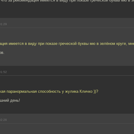
 что за рекомендация имеется в виду при показе греческой буквы мю в з
01:29
ация имеется в виду при показе греческой буквы мю в зелёном круге, мн
ов.
01:52
акая паранормальная способность у жулика Кличко ))?
шний день!
02:26