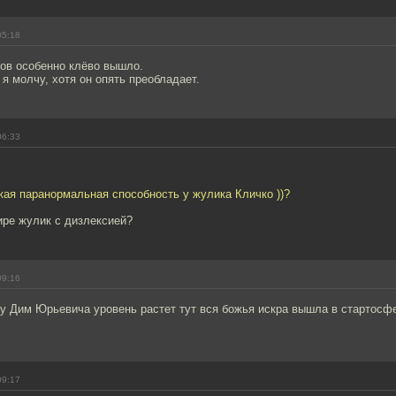
05:18
ров особенно клёво вышло.
 я молчу, хотя он опять преобладает.
06:33
акая паранормальная способность у жулика Кличко ))?
ире жулик с дизлексией?
09:16
 у Дим Юрьевича уровень растет тут вся божья искра вышла в стартос
09:17