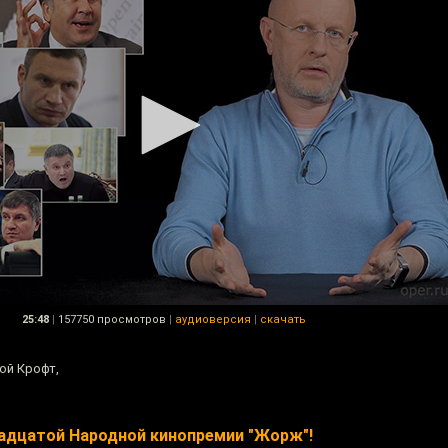
25:48
|
157750 просмотров
|
аудиоверсия
|
скачать
ой Крофт,
надцатой Народной кинопремии "Жорж"!