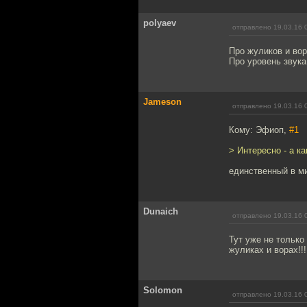
polyaev
отправлено 19.03.16 
Про жуликов и во
Про уровень звука
Jameson
отправлено 19.03.16 
Кому: Эфиоп,
#1
> Интересно - а к
единственный в м
Dunaich
отправлено 19.03.16 
Тут уже не только
жуликах и ворах!!!
Solomon
отправлено 19.03.16 