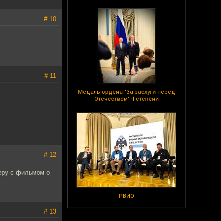
# 10
# 11
Медаль ордена "За заслуги перед
Отечеством" II степени
# 12
феру с фильмом о
РВИО
# 13