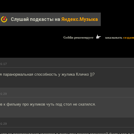
Слушай подкасты на
Яндекс.Музыка
Goblin рекомендует
заказывать
создан
01:17
ая паранормальная способность у жулика Кличко ))?
01:29
в к фильму про жуликов чуть под стол не скатился.
01:29