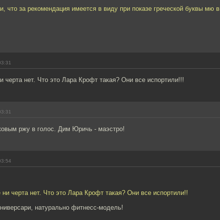
и, что за рекомендация имеется в виду при показе греческой буквы мю в
03:31
и черта нет. Что это Лара Крофт такая? Они все испортили!!!
03:31
овым ржу в голос. Дим Юричь - маэстро!
03:54
 ни черта нет. Что это Лара Крофт такая? Они все испортили!!
нниверсари, натурально фитнесс-модель!