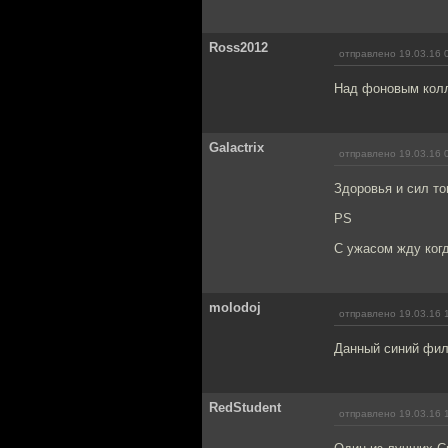
Ross2012
отправлено 19.03.16 
Над фоновым колл
Galactrix
отправлено 19.03.16 
Здоровья и сил т
PS
С ужасом жду когд
molodoj
отправлено 19.03.16 
Данный синий фил
RedStudent
отправлено 19.03.16 