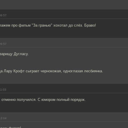
09:57
ажем про фильм "За гранью" хохотал до слёз. Браво!
09:57
оварищу Дугласу.
а Лару Крофт сыграет чернокожая, одноглазая лесбиянка.
11:03
 отменно получился. С юмором полный порядок.
12:04