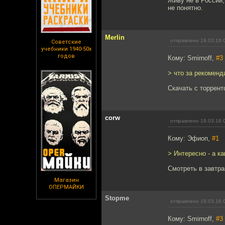
Живу не в России,
не понятно.
Merlin
отправлено 19.03.16 
Советские
учебники 1940-50х
годов
Кому: Smirnoff,
#3
> что за рекоменд
Скачать с торрент
corw
отправлено 19.03.16 
Кому: Эфиоп,
#1
> Интересно - а к
Смотреть в завтра
Магазин
ОПЕРМАЙКИ
Stopme
отправлено 19.03.16 
Кому: Smirnoff,
#3