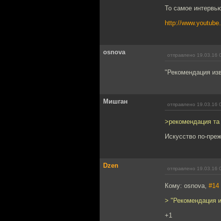
То самое интервью
http://www.youtub
osnova
отправлено 19.03.16 
"Рекомендация изв
Мишган
отправлено 19.03.16 
>рекомендация та
Искусство по-преж
Dzen
отправлено 19.03.16 
Кому: osnova,
#14
> "Рекомендация и
+1