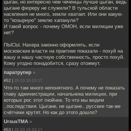
цыган, но интересно чем чеченцы лучше цыган, ведь
цыгане фюреру не служили? В тульской области
населения не много, земли хватает. Или они какую-
то "козырную" землю хапанули?
И такой вопрос - почему ОМОН, если милиции уже
нет?
ПЫСЫ. Нахера законно оформлять, если
московские власти на практике показали - похуй на
вашу и нашу частную собственность, просто похуй.
Кому угодно понадобится, сразу отожмут.
паратрупер
»
#52 |
20.03.16 03:17
Что-то там много непонятного. А почему не показать
главу администрации, начальника милиции, при
которых рос этот гнойник. То что мы видим
..последствия. Цыгане, не цыгане.. русские так-же
счётчики крутят. Но как до этого дошло?
UrsusTMA
»
#53 |
20.03.16 03:17