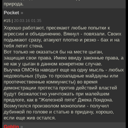
природа.
Pocket
»
#15 |
20.03.16 01:35
Хорошо работают, пресекают любые попытки к
агрессии и объединению. Вякнул - повязали. Своих
подымают сразу, атакуют плотно и резко - бах и на
тебя летит стена.
Вот только не оказаться бы на месте цыган,
защищая свои права. Имею ввиду законные права, а
не как у цыган в данном конкретном случае.
Выучка ОМОНа наводит еще на одну мысль - любых
недовольных (будь то прозападные майдауны или
проотечественные коммунисты) во время
демонстрации протеста против действий властей
будут безжалостно уничтожать при малейшем
предлоге, как в "Железной пяте" Джека Лондона.
Возмутился произволом монополии - получил
дубинкой по голове и статью в придачу, хорошо,
если еще жив остался.
Goblin
»