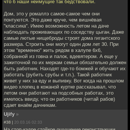
что б наши неимущие так бедствовали.
Дом, это у ромаллэ самое-самое чем они
понтуются. Это даже круче, чем вишнёвая
"классика". Имею возможность летом на даче
наблюдать проживающих по соседству цыган. Даже
самые лютые нищеброды строят дома гигантского
размера. Строить они могут один дом лет 30. При
этом "временно" жить рядом в халупе 6х6,
собранной из говна и палок, вдевятером. А еще у
зажиточной по их меркам семьи обязательно должен
быть работник. Находят где-то бомжей и обучают их
работать (рубить срубы и т.п.). Такой работник
живет у них за еду и выпивку. Вот когда на прошлом
видео хлопец в кожаной куртке рассказывал, что
летом они работают на подсобных работах, это
имелось ввиду, что он работников (читай рабов)
сдает внаём дачникам.
Ujify
»
#38 |
20.03.16 02:33
На стоп-кадре стойкое ощущение реконструкции