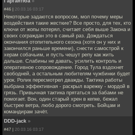
Гаргантюа
»
#46 |
20.03.16 03:17
Некоторые задаются вопросом, мол почему меры
воздействия такие жесткие? Все просто, для тех, кто
ключи от жопы потерял, считает себя выше Закона и
своих сограждан это в самый раз. Дождаться
окончания отопительного сезона (хотя он у них и
закончился раньше времени), снести самострой к
херам собачьим, и пусть чешут репу как жить
дальше. Слабины не давать, усилить контроль и
оперативное сопровождение. Город Тула вздохнет
свободней, а остальным любителям чужбинки будет
урок. Ролик пересмотрел дважды. Тактика работы
выбрана эффективная - раскрыл варежку - мордой в
грязь. Привычная тактика прятаться за бабами не
помогает. Вон, один старый хрен в кепке, бежал
быстрее ветра, любо дорого смотреть. Бойцам и
командирам зачёт.
DDD-jack
»
#47 |
20.03.16 03:17