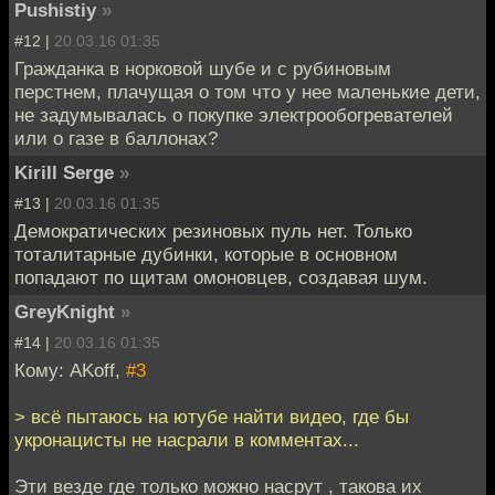
Pushistiy
»
#12 |
20.03.16 01:35
Гражданка в норковой шубе и с рубиновым
перстнем, плачущая о том что у нее маленькие дети,
не задумывалась о покупке электрообогревателей
или о газе в баллонах?
Kirill Serge
»
#13 |
20.03.16 01:35
Демократических резиновых пуль нет. Только
тоталитарные дубинки, которые в основном
попадают по щитам омоновцев, создавая шум.
GreyKnight
»
#14 |
20.03.16 01:35
Кому: AKoff,
#3
> всё пытаюсь на ютубе найти видео, где бы
укронацисты не насрали в комментах...
Эти везде где только можно насрут , такова их