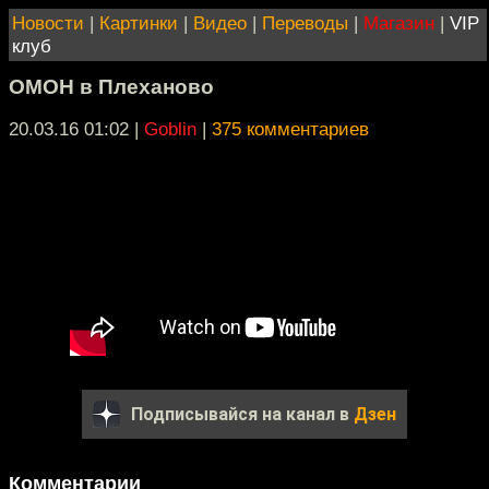
Новости
|
Картинки
|
Видео
|
Переводы
|
Магазин
|
VIP
клуб
ОМОН в Плеханово
20.03.16 01:02
|
Goblin
|
375 комментариев
Подписывайся на канал в
Дзен
Комментарии