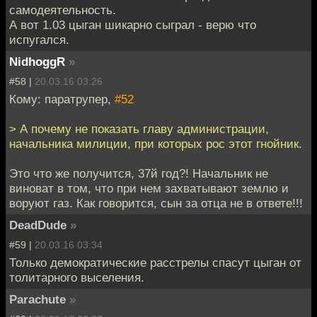
самодеятельность.
А вот 1.03 цыган шикарно сыграл - верю что
испугался.
NidhoggR
»
#58 |
20.03.16 03:26
Кому: паратрупер,
#52
> А почему не показать главу администрации,
начальника милиции, при которых рос этот гнойник.
Это что же получится, 37й год?! Начальник не
виноват в том, что при нем захватывают землю и
воруют газ. Как говорится, сын за отца не в ответе!!!
DeadDude
»
#59 |
20.03.16 03:34
Только демократические расстрелы спасут цыган от
толитарного выселения.
Parachute
»