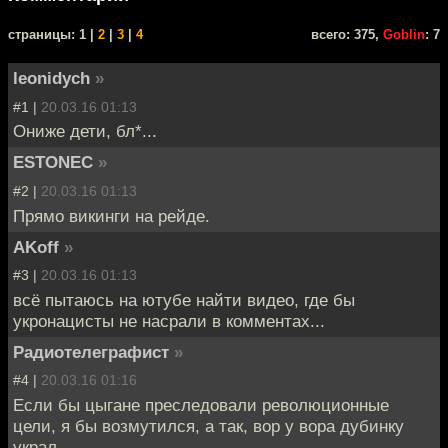
cтраницы: 1 |
2
|
3
|
4
всего: 375,
Goblin
: 7
leonidych
»
#1 |
20.03.16 01:13
Ониже дети, бл*...
ESTONEC
»
#2 |
20.03.16 01:13
Прямо викинги на рейде.
AKoff
»
#3 |
20.03.16 01:13
всё пытаюсь на ютубе найти видео, где бы
укронацисты не насрали в комментах...
Радиотелеграфист
»
#4 |
20.03.16 01:16
Если бы цыгане преследовали революционные
цели, я бы возмутился, а так, вор у вора дубинку
украл.