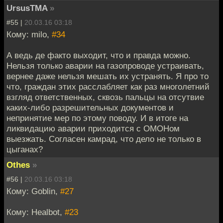
UrsusTMA
»
#55 |
20.03.16 03:18
Кому: milo,
#34
А ведь де факто выходит, что и правда можно.
Нельзя только аварии на газопроводе устраивать,
вернее даже нельзя мешать их устранять. Я про то
что, граждан этих расслабляет как раз многолетний
взгляд ответственных, сквозь пальцы на отсутвие
каких-либо разрешительных документов и
непринятие мер по этому поводу. И в итоге на
ликвидацию аварии приходится с ОМОНом
выезжать. Согласен камрад, что дело не только в
цыганах?
Othes
»
#56 |
20.03.16 03:18
Кому: Goblin,
#27
Кому: Healbot,
#23