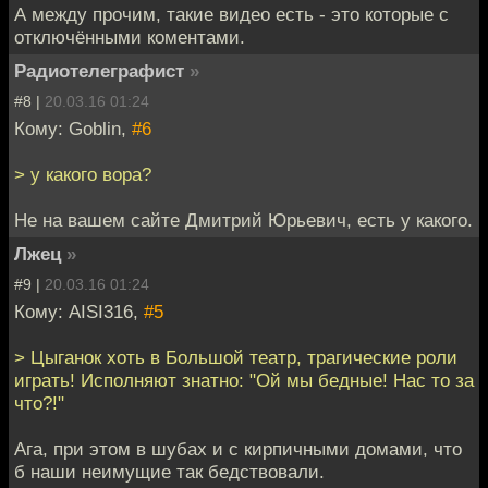
А между прочим, такие видео есть - это которые с
отключёнными коментами.
Радиотелеграфист
»
#8 |
20.03.16 01:24
Кому: Goblin,
#6
> у какого вора?
Не на вашем сайте Дмитрий Юрьевич, есть у какого.
Лжец
»
#9 |
20.03.16 01:24
Кому: AISI316,
#5
> Цыганок хоть в Большой театр, трагические роли
играть! Исполняют знатно: "Ой мы бедные! Нас то за
что?!"
Ага, при этом в шубах и с кирпичными домами, что
б наши неимущие так бедствовали.