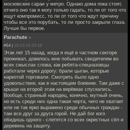
московские сараи у метро. Однако дома пока стоят,
отчего оно так я могу только гадать, то ли от того что
ищут компромисс, то ли от того что ждут причину
чтобы все это порубать, то ли просто закрыли глаза.
Лучше бы первое.
Parachute
»
#54 |
20.03.16 03:18
Этак лет 15 назад, когда я ещё в частном секторе
проживал, довелось мне побывать свидетелем во
всех смыслах слова, как ребята-спецназовцы
работали через дорогу: брали цыган, которые
наркотой торговали. Смотреть было одно
удовольствие, как в настоящем боевике. Там даже с
крыши на второй этаж на верёвках спускались.
Вообще, странный народец, конечно, мутный очень,
но есть среди них одна такая черта, чего не хватает
или не так ярко выражено среди обычных граждан -
там все друг за друга горой. Не дай бог кого
обидишь одного - слетятся со всех окрестных сёл и
деревень на защиту.