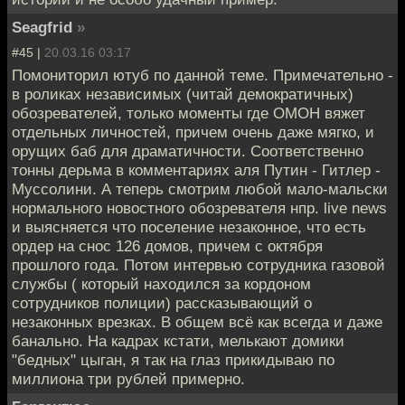
Seagfrid
»
#45 |
20.03.16 03:17
Помониторил ютуб по данной теме. Примечательно -
в роликах независимых (читай демократичных)
обозревателей, только моменты где ОМОН вяжет
отдельных личностей, причем очень даже мягко, и
орущих баб для драматичности. Соответственно
тонны дерьма в комментариях аля Путин - Гитлер -
Муссолини. А теперь смотрим любой мало-мальски
нормального новостного обозревателя нпр. live news
и выясняется что поселение незаконное, что есть
ордер на снос 126 домов, причем с октября
прошлого года. Потом интервью сотрудника газовой
службы ( который находился за кордоном
сотрудников полиции) рассказывающий о
незаконных врезках. В общем всё как всегда и даже
банально. На кадрах кстати, мелькают домики
"бедных" цыган, я так на глаз прикидываю по
миллиона три рублей примерно.