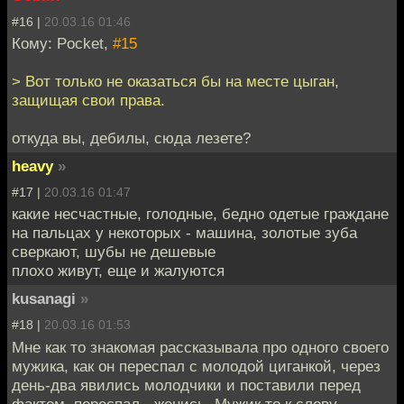
#16 |
20.03.16 01:46
Кому: Pocket,
#15
> Вот только не оказаться бы на месте цыган,
защищая свои права.
откуда вы, дебилы, сюда лезете?
heavy
»
#17 |
20.03.16 01:47
какие несчастные, голодные, бедно одетые граждане
на пальцах у некоторых - машина, золотые зуба
сверкают, шубы не дешевые
плохо живут, еще и жалуются
kusanagi
»
#18 |
20.03.16 01:53
Мне как то знакомая рассказывала про одного своего
мужика, как он переспал с молодой циганкой, через
день-два явились молодчики и поставили перед
фактом, переспал - женись. Мужик то к слову -