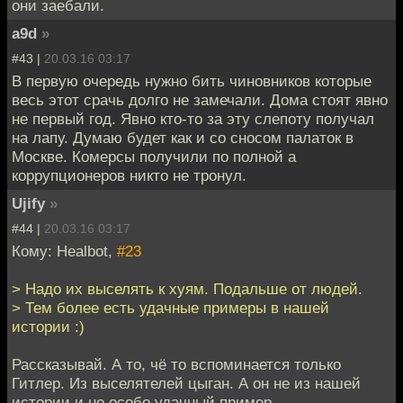
они заебали.
a9d
»
#43 |
20.03.16 03:17
В первую очередь нужно бить чиновников которые
весь этот срачь долго не замечали. Дома стоят явно
не первый год. Явно кто-то за эту слепоту получал
на лапу. Думаю будет как и со сносом палаток в
Москве. Комерсы получили по полной а
коррупционеров никто не тронул.
Ujify
»
#44 |
20.03.16 03:17
Кому: Healbot,
#23
> Надо их выселять к хуям. Подальше от людей.
> Тем более есть удачные примеры в нашей
истории :)
Рассказывай. А то, чё то вспоминается только
Гитлер. Из выселятелей цыган. А он не из нашей
истории и не особо удачный пример.