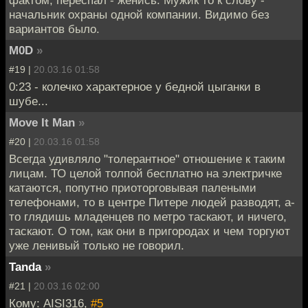
начальник охраны одной компании. Видимо без
вариантов было.
M0D
»
#19 |
20.03.16 01:58
0:23 - колечко характерное у бедной цыганки в
шубе...
Move It Man
»
#20 |
20.03.16 01:58
Всегда удивляло "толерантное" отношение к таким
лицам. ТО целой толпой бесплатно на электричке
катаются, попутно приоторговывая палеными
телефонами, то в центре Питере людей разводят, а-
то глядишь младенцев по метро таскают, и ничего,
таскают. О том, как они в пригородах и чем торгуют
уже ленивый только не говорил.
Tanda
»
#21 |
20.03.16 02:00
Кому: AISI316,
#5