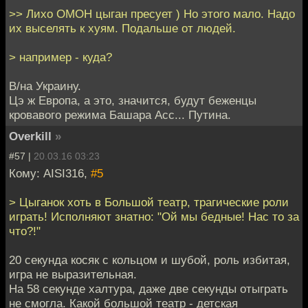
>> Лихо ОМОН цыган пресует ) Но этого мало. Надо
их выселять к хуям. Подальше от людей.
> например - куда?
В/на Украину.
Цэ ж Европа, а это, значится, будут беженцы
кровавого режима Башара Асс... Путина.
Overkill
»
#57 |
20.03.16 03:23
Кому: AISI316,
#5
> Цыганок хоть в Большой театр, трагические роли
играть! Исполняют знатно: "Ой мы бедные! Нас то за
что?!"
20 секунда косяк с кольцом и шубой, роль избитая,
игра не выразительная.
На 58 секунде халтура, даже две секунды отыграть
не смогла. Какой большой театр - детская