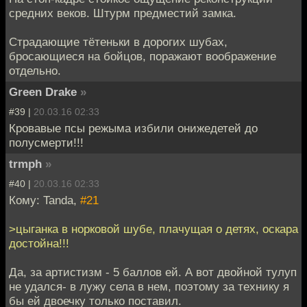
средних веков. Штурм предместий замка.
Страдающие тётеньки в дорогих шубах,
бросающиеся на бойцов, поражают воображение
отдельно.
Green Drake
»
#39 |
20.03.16 02:33
Кровавые псы режыма избили онижедетей до
полусмерти!!!
trmph
»
#40 |
20.03.16 02:33
Кому: Tanda,
#21
>цыганка в норковой шубе, плачущая о детях, оскара
достойна!!!
Да, за артистизм - 5 баллов ей. А вот двойной тулуп
не удался- в лужу села в нем, поэтому за технику я
бы ей двоечку только поставил.