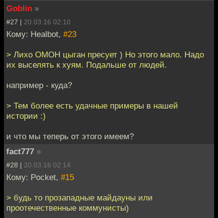
Goblin
»
#27 |
20.03.16 02:10
Кому: Healbot,
#23
> Лихо ОМОН цыган пресует ) Но этого мало. Надо
их выселять к хуям. Подальше от людей.
например - куда?
> Тем более есть удачные примеры в нашей
истории :)
и что мы теперь от этого имеем?
fact777
»
#28 |
20.03.16 02:14
Кому: Pocket,
#15
> будь то прозападные майдауны или
проотечественные коммунисты)