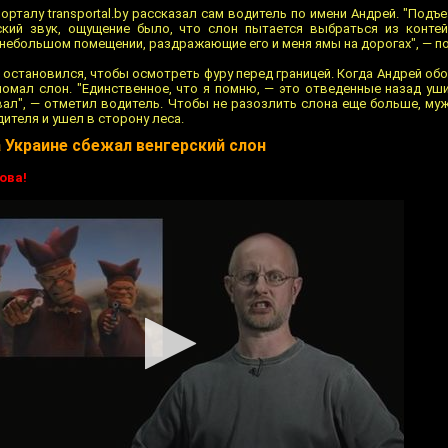
орталу transportal.by рассказал сам водитель по имени Андрей. "Подъ
ский звук, ощущение было, что слон пытается выбраться из контей
в небольшом помещении, раздражающие его и меня ямы на дорогах", — п
 остановился, чтобы осмотреть фуру перед границей. Когда Андрей обо
ломал слон. "Единственное, что я помню, — это отведенные назад уши
ал", — отметил водитель. Чтобы не разозлить слона еще больше, му
ителя и ушел в сторону леса.
 Украине сбежал венгерский слон
ова!