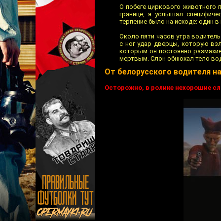
О побеге циркового животного п
границе, я услышал специфиче
терпение было на исходе: один 
Около пяти часов утра водитель
с ног удар дверцы, которую вз
которым он постоянно размахив
мертвым. Слон обнюхал тело вод
От белорусского водителя на
Осторожно, в ролике нехорошие сл