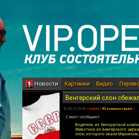
Картинки
Видео
Перев
Новости
Венгерский слон сбежал
31.03.16 23:46 |
Goblin
|
83 комментария
»
С мест сообщают:
Водитель из белорусской компа
Животное из венгерского цирка
слон, которого звали Маркизом,