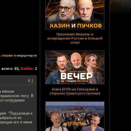
Признание Меркель и
возвращение России в большой
спорт
ь
лендинг
в megagroup.ru
всего: 83,
Goblin
: 2
# 1
Атака БПЛА на Геленджик и
а вблизи
открытие Ормузского пролива
украинском лесу. В
ся сотрудники
дрей. "Подъезжая к
ыбраться из
жающие его и меня