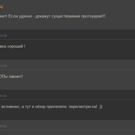
#4
еет! Если удачно - докажут существование протоукров!!!
23:56
вка хороший !
23:56
Пы завоют!
00:01
вспомнил, а тут и обзор прилепили, пересмотрю-ка! :))
00:01