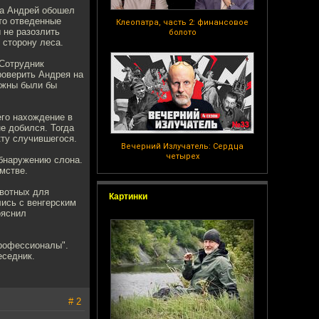
да Андрей обошел
это отведенные
Клеопатра, часть 2: финансовое
 не разозлить
болото
 сторону леса.
 Сотрудник
роверить Андрея на
лжны были бы
его нахождение в
е добился. Тогда
кту случившегося.
Вечерний Излучатель: Сердца
четырех
обнаружению слона.
мстве.
ивотных для
Картинки
лись с венгерским
ояснил
профессионалы".
еседник.
# 2