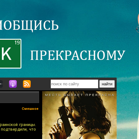
Смешное
раинской границы.
 подтвердили, что