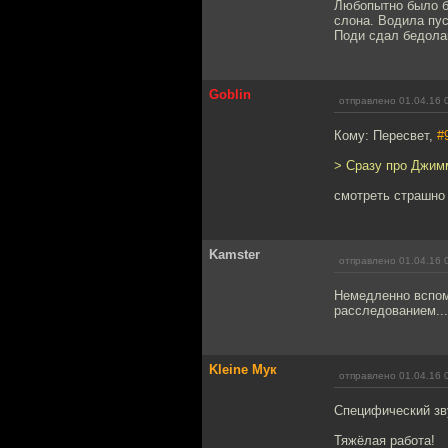
Любопытно было б
слона. Водила пус
Поди сдал бедолаг
Goblin
отправлено 01.04.16 
Кому: Пересвет,
#
> Сразу про Джимм
смотреть страшно 
Kamster
отправлено 01.04.16 
Немедленно вспом
расследованием..
Kleine Мук
отправлено 01.04.16 
Специфический зв
Тяжёлая работа!