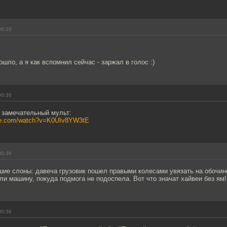
00:20
ошло, а я как вспомнил сейчас - заржал в голос :)
00:36
 замечательный мульт:
ube.com/watch?v=K0UIv8YW3tE
00:36
шие слоны: давеча грузовик пошел правыми колесами увязать на обочин
ли машину, покуда подмога не подоспела. Вот что значат хайвеи без ям!
00:36