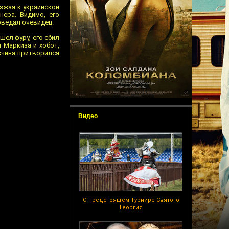
езжая к украинской
нера. Видимо, его
оведал очевидец.
шел фуру, его сбил
 Маркиза и хобот,
жчина притворился
Видео
О предстоящем Турнире Святого
Георгия