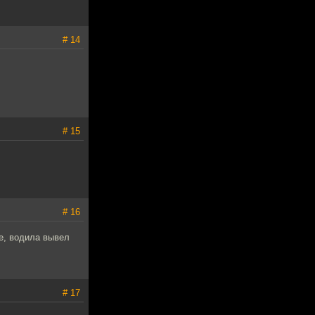
# 14
# 15
# 16
е, водила вывел
# 17