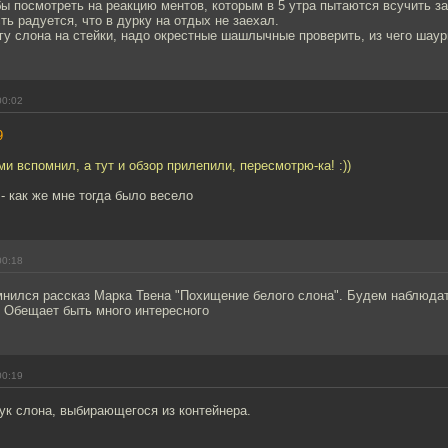
ы посмотреть на реакцию ментов, которым в 5 утра пытаются всучить з
ть радуется, что в дурку на отдых не заехал.
у слона на стейки, надо окрестные шашлычные проверить, из чего шау
00:02
9
и вспомнил, а тут и обзор прилепили, пересмотрю-ка! :))
- как же мне тогда было весело
00:18
нился рассказ Марка Твена "Похищение белого слона". Будем наблюдат
. Обещает быть много интересного
00:19
ук слона, выбирающегося из контейнера.