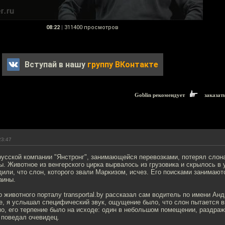
08:22
|
311400 просмотров
Вступай в нашу
группу ВКонтакте
Goblin рекомендует
заказат
23:47
усской компании "Янстронг", занимающейся перевозками, потерял слон
ы. Животное из венгерского цирка вырвалось из грузовика и скрылось в 
или, что слон, которого звали Маркизом, исчез. Его поисками занимают
аины.
о животного порталу transportal.by рассказал сам водитель по имени Ан
е, я услышал специфический звук, ощущение было, что слон пытается в
мо, его терпение было на исходе: один в небольшом помещении, раздра
- поведал очевидец.