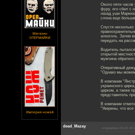
Около пяти часов 
фуру, его сбил с 
назад уши Маркиза
слона еще больше
Спустя несколько 
правоохранительны
Магазин
алкоголь. Затем 
ОПЕРМАЙКИ
передать на расс
Водитель пытался 
открытой местност
мужчина обратился
Оперативный дежу
"Однако мы можем 
В компании "Янст
украинского цирка
цирком, а также п
представитель пр
В компании отмет
"Уверены, что все
Империя ножей
dead_Mazay
отправлено 31.03.16 