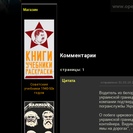
Магазин
Комментарии
cтраницы: 1
Цитата
отправлено 31.03.16 
Советские
учебники 1940-50х
Водитель из белор
годов
украинской границ
компании подтверд
погранслужбы Укр
О побеге цирковог
украинской границ
контейнера. Види
ямы на дорогах", 