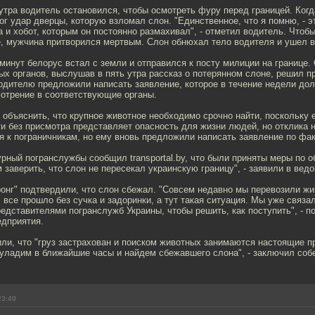
утра водитель остановился, чтобы осмотреть фуру перед границей. Ког
ног удар дверцы, которую взломал слон. "Единственное, что я помню, - 
 и хобот, которым он постоянно размахивал", - отметил водитель. Чтобы
, мужчина притворился мертвым. Слон обнюхал тело водителя и ушел в
минут белорус встал с земли и отправился к посту милиции на границе.
х органов, выслушав в пять утра рассказ о потерянном слоне, решил п
водителю предложили написать заявление, которое в течение недели до
мотрение в соответствующие органы.
объяснить, что крупное животное необходимо срочно найти, поскольку 
и без присмотра представляет опасность для жизни людей, но отклика н
 к пограничникам, но ему вновь предложили написать заявление по фа
рный погранслужбы сообщил transportal.by, что были приняты меры по 
заверить, что слон не пересекал украинскую границу", - заявили в ведо
ронг" подтвердили, что слон сбежал. "Совсем недавно мы перевозили ж
, все прошло без сучка и задоринки, а тут такая ситуация. Мы уже связа
редставителями погранслужб Украины, чтобы решить, как поступить", - п
едприятия.
или, что "груз застрахован и поиском животных занимаются настоящие 
 уладим в ближайшие часы и найдем сбежавшего слона", - заключил соб
23:49