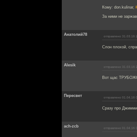
Кому: don.kulinar,
За ними не заржав
Анатолий78
отправлено 31.03.16 
Слон плохой, спра
Alesik
отправлено 31.03.16 
Вот щас ТРУБОЖО
Пересвет
отправлено 01.04.16 
Сразу про Джимми 
ach-zcb
отправлено 01.04.16 