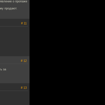
аявление о пропаже
рму продают.
# 11
# 12
ь за
# 13