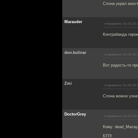
Слона украл иност
Marauder
отправлено 31.03.16 
Контрабанда герои
don.kulinar
отправлено 31.03.16 
Вот радость-то про
Zmi
отправлено 31.03.16 
Слона можно узнат
DoctorGrey
отправлено 31.03.16 
Кому: dead_Mazay
БТП!