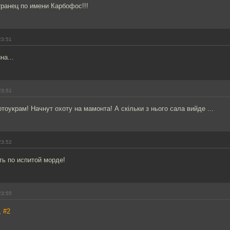
ранец по имени Карбофос!!!
23:51
на...
23:51
тоукрам! Начнут охоту на мамонта! А скільки з нього сала вийде ...
23:52
ь по испитой морде!
23:55
,
#2