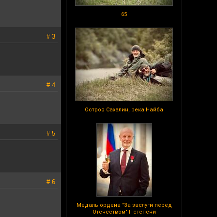
65
# 3
# 4
Остров Сахалин, река Найба
# 5
# 6
Медаль ордена "За заслуги перед
Отечеством" II степени