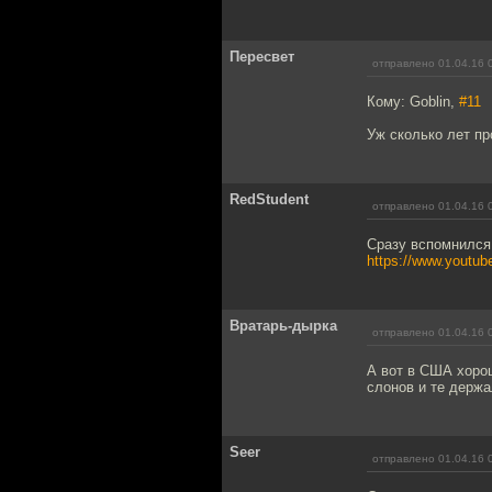
Пересвет
отправлено 01.04.16 
Кому: Goblin,
#11
Уж сколько лет пр
RedStudent
отправлено 01.04.16 
Сразу вспомнился
https://www.yout
Вратарь-дырка
отправлено 01.04.16 
А вот в США хоро
слонов и те держа
Seer
отправлено 01.04.16 