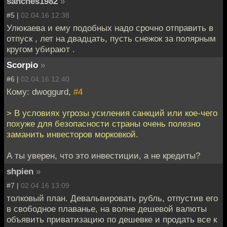
sanches1982
»
#5 |
02.04.16 12:38
Улюкаева и ему подобных надо срочно отправить в
отпуск , лет на двадцать, пусть снежок за полярным
кругом убирают .
Scorpio
»
#6 |
02.04.16 12:40
Кому: dwoggurd,
#4
> В условиях угрозы усиления санкций или кое-чего
похуже для безопасности страны очень полезно
заманить инвесторов морковкой.
А ты уверен, что это инвестиции, а не кредиты?
shpien
»
#7 |
02.04.16 13:09
толковый план. Девальвировать рубль, отпустив его
в свободное плаванье, на волне дешевой валюты
объявить приватизацию по дешевке и продать все к