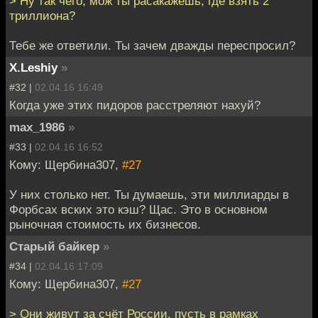
> Ну так чего, мож ты расакажешь, где взять 2
триллиона?
Тебе же ответили. Ты зачем дважды переспросил?
X.Leshiy
»
#32 |
02.04.16 16:49
Когда уже этих пидоров расстреляют нахуй?
max_1986
»
#33 |
02.04.16 16:52
Кому: Щербина307,
#27
У них столько нет. Ты думаешь, эти миллиарды в
Форбсах вских это кэш? Щас. Это в основном
рыночная стоимость их бизнесов.
Старый байкер
»
#34 |
02.04.16 17:09
Кому: Щербина307,
#27
> Они живут за счёт России, пусть в рамках