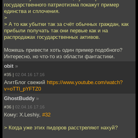
государственного патриотизма покажут пример
единства и сплочения.
>
> А то как убытки так за счёт обычных граждан, как
прибыли получать так они первые как и на
распродажах государственных активов.
Можешь привести хоть один пример подобного?
Интересно, но что-то из области фантастики.
obit
»
#35 |
02.04.16 17:16
АгитБлог свежий
https://www.youtube.com/watch?
v=oTTl_pYFTZ0
GhostBuddy
»
#36 |
02.04.16 17:16
Кому: X.Leshiy,
#32
> Когда уже этих пидоров расстреляют нахуй?