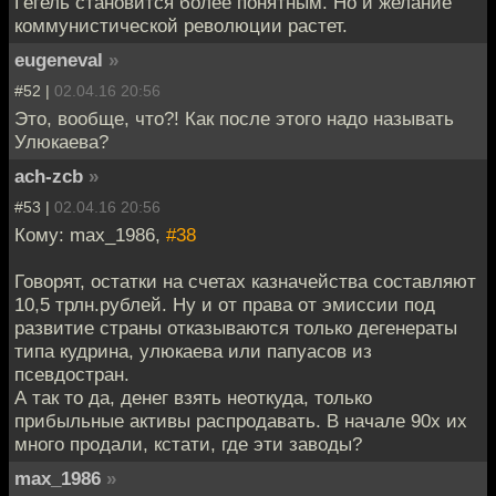
Гегель становится более понятным. Но и желание
коммунистической революции растет.
eugeneval
»
#52 |
02.04.16 20:56
Это, вообще, что?! Как после этого надо называть
Улюкаева?
ach-zcb
»
#53 |
02.04.16 20:56
Кому: max_1986,
#38
Говорят, остатки на счетах казначейства составляют
10,5 трлн.рублей. Ну и от права от эмиссии под
развитие страны отказываются только дегенераты
типа кудрина, улюкаева или папуасов из
псевдостран.
А так то да, денег взять неоткуда, только
прибыльные активы распродавать. В начале 90х их
много продали, кстати, где эти заводы?
max_1986
»