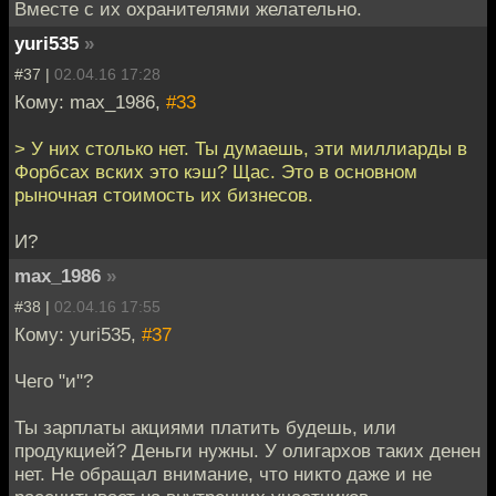
Вместе с их охранителями желательно.
yuri535
»
#37 |
02.04.16 17:28
Кому: max_1986,
#33
> У них столько нет. Ты думаешь, эти миллиарды в
Форбсах вских это кэш? Щас. Это в основном
рыночная стоимость их бизнесов.
И?
max_1986
»
#38 |
02.04.16 17:55
Кому: yuri535,
#37
Чего "и"?
Ты зарплаты акциями платить будешь, или
продукцией? Деньги нужны. У олигархов таких денен
нет. Не обращал внимание, что никто даже и не