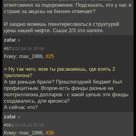
ответсвенно за подорожение. Подсказать, кто у нас в
стране за акцизы на бензин отвечает?
И заодно можешь поинтересоваться структурой
цены нашей нефти. Сыше 2/3 это налоги.
zafar
»
#57 |
02.04.16 20:56
Кому: max_1986,
#25
> Ну так чего, мож ты расакажешь, где взять 2
триллиона?
А где раньше брали? Прошлогодний бюджет был
профицитным. Второе-есть фонды разные на
полтриллиона долларов - с какой целью эти фонды
создавались, для кризиса?
А сейчас что?
zafar
»
#58 |
02.04.16 20:56
Кому: max_1986,
#38