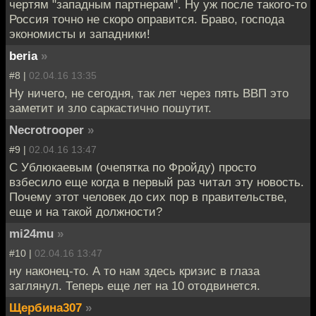
чертям "западным партнерам". Ну уж после такого-то
Россия точно не скоро оправится. Браво, господа
экономисты и западники!
beria
»
#8 |
02.04.16 13:35
Ну ничего, не сегодня, так лет через пять ВВП это
заметит и зло саркастично пошутит.
Necrotrooper
»
#9 |
02.04.16 13:47
С Ублюкаевым (очепятка по Фройду) просто
взбесило еще когда в первый раз читал эту новость.
Почему этот человек до сих пор в правительстве,
еще и на такой должности?
mi24mu
»
#10 |
02.04.16 13:47
ну наконец-то. А то нам здесь кризис в глаза
заглянул. Теперь еще лет на 10 отодвинется.
Щербина307
»