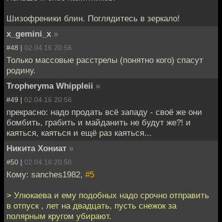
Шизофреники блин. Поглядитесь в зеркало!
x_gemini_x
»
#48 |
02.04.16 20:56
Только массовые расстрелы (понятно кого) спасут
родину.
Tropheryma Whippleii
»
#49 |
02.04.16 20:56
прекрасно: надо продать всё западу - своё же они
бомбить, грабить и майданить не будут же?! и
каяться, каяться и ещё раз каяться...
Никита Хониат
»
#50 |
02.04.16 20:56
Кому: sanches1982,
#5
> Улюкаева и ему подобных надо срочно отправить
в отпуск , лет на двадцать, пусть снежок за
полярным кругом убирают.