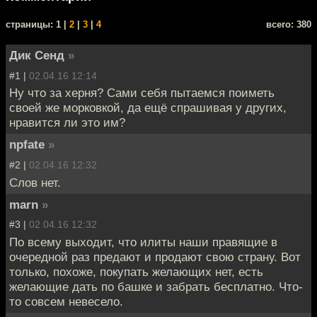
cтраницы: 1 |
2
|
3
|
4
всего: 380
Дик Сенд
»
#1 |
02.04.16 12:14
Ну что за херня? Сами себя пытаемся поиметь
своей же морковкой, да ещё спрашивая у других,
нравится ли это им?
npfate
»
#2 |
02.04.16 12:32
Слов нет.
marn
»
#3 |
02.04.16 12:32
По всему выходит, что илиты наши правящие в
очередной раз предают и продают свою страну. Вот
только, похоже, покупать желающих нет, есть
желающие дать по башке и забрать бесплатно. Что-
то совсем невесело.