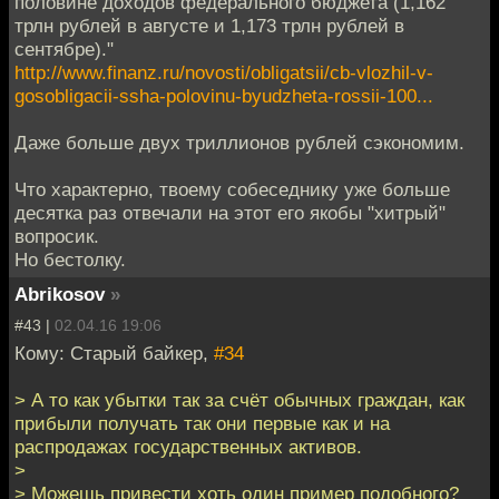
половине доходов федерального бюджета (1,162
трлн рублей в августе и 1,173 трлн рублей в
сентябре)."
http://www.finanz.ru/novosti/obligatsii/cb-vlozhil-v-
gosobligacii-ssha-polovinu-byudzheta-rossii-100...
Даже больше двух триллионов рублей сэкономим.
Что характерно, твоему собеседнику уже больше
десятка раз отвечали на этот его якобы "хитрый"
вопросик.
Но бестолку.
Abrikosov
»
#43 |
02.04.16 19:06
Кому: Старый байкер,
#34
> А то как убытки так за счёт обычных граждан, как
прибыли получать так они первые как и на
распродажах государственных активов.
>
> Можешь привести хоть один пример подобного?