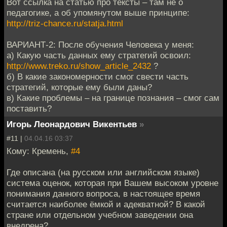
Вот ссылка на статью про тексты – там не о
педагогике, а об упомянутом выше принципе:
http://triz-chance.ru/statja.html
ВАРИАНТ-2: После обучения Человека у меня:
а) Какую часть данных ему стратегий освоил:
http://www.treko.ru/show_article_2432
?
б) В какие закономерности смог свести часть
стратегий, которые ему были даны?
в) Какие проблемы – на границе познания – смог сам
поставить?
Игорь Леонардович Викентьев
»
#11 |
04.04.16 03:37
Кому: Кремень,
#4
Где описана (на русском или английском языке)
система оценок, которая при Вашем высоком уровне
понимания данного вопроса, в настоящее время
считается наиболее ёмкой и адекватной? В какой
стране или отдельном учебном заведении она
внедрена?