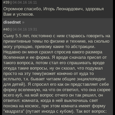
#39 |
04.04.16 16:11
Огромное спасибо, Игорь Леонардович, здоровья
Вам и успехов.
disednet
»
#40 |
04.04.16 19:31
Сыну 5.5 лет, постоянно с ним стараюсь говорить на
примитивные темы по физике и технике, на сколько
могу упрощаю, привожу какие то абстракции.
Недавно он меня сразил спросив какого размера
Вселенная и ее форма. Я вроде сначала присел от
такого вопроса, потом стал его спрашивать вроде
откуда такие вопросы, ну он сказал, что подумал
просто на эту тему(может конечно от куда то
всплыло, т.к. бывает читаем общие энциклопедии
для детей). Я спросил его как он представляет себе
форму вселенную, на что он ответил, что она скорее
всего куб, на мой вопрос отчего он так решил, он
ответил: комната, когда в ней выключишь свет
похожа на космос, при этом комната имеет форму
"квадрата" (путает иногда с кубом). Так вот вопрос: