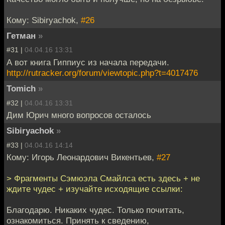
Кому: Sibiryachok,
#26
Гетман
»
#31 |
04.04.16 13:31
А вот книга Гиппиус из начала передачи.
http://rutracker.org/forum/viewtopic.php?t=4017476
Tomich
»
#32 |
04.04.16 13:31
Дим Юрич много вопросов осталось
Sibiryachok
»
#33 |
04.04.16 14:14
Кому: Игорь Леонардович Викентьев,
#27
> Фрагменты Сэмюэла Смайлса есть здесь + не
ждите чудес + изучайте исходящие ссылки:
Благодарю. Никаких чудес. Только почитать,
ознакомиться. Принять к сведению,