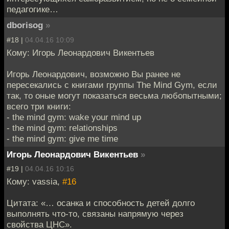
педагогике…
dborisog
»
#18 |
04.04.16 10:09
Кому: Игорь Леонардович Викентьев
Игорь Леонардович, возможно Вы ранее не
пересекались с книгами группы The Mind Gym, если
так, то оные могут показаться весьма любопытными;
всего три книги:
- the mind gym: wake your mind up
- the mind gym: relationships
- the mind gym: give me time
Игорь Леонардович Викентьев
»
#19 |
04.04.16 10:16
Кому: vassia,
#16
Цитата: «… осанка и способность детей долго
выполнять что-то, связаны напрямую через
свойства ЦНС».