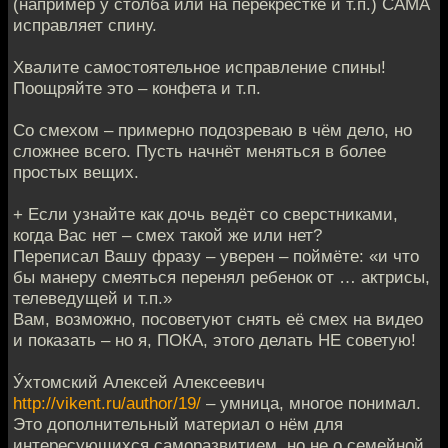
(например у столба или на перекрёстке и т.п.) САМА
исправляет спину.
Хвалите самостоятельное исправление спины!
Поощряйте это – конфета и т.п.
Со смехом – примерно подозреваю в чём дело, но
сложнее всего. Пусть начнёт меняться в более
простых вещих.
+ Если узнайте как дочь ведёт со сверстниками,
когда Вас нет – смех такой же или нет?
Переписал Вашу фразу – уверен – поймёте: «и что
бы манеру смеяться перенял ребенок от … актрисы,
телеведущей и т.п.»
Вам, возможно, посоветуют снять её смех на видео
и показать – но я, ПОКА, этого делать НЕ советую!
У́хтомский Алексей Алексеевич
http://vikent.ru/author/19/
– умница, многое понимал.
Это дополнительный материал о нём для
интересующихся саморазвитием, но не о семейной