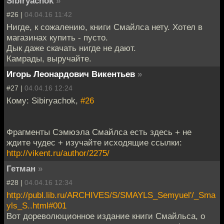
Sibiryachok
»
#26 |
04.04.16 11:42
Нигде, к сожалению, книги Смайлса нету. Хотел в
магазинах купить - пусто.
Дык даже скачать нигде не дают.
Камрады, выручайте.
Игорь Леонардович Викентьев
»
#27 |
04.04.16 12:24
Кому: Sibiryachok,
#26
Фрагменты Сэмюэла Смайлса есть здесь + не
ждите чудес + изучайте исходящие ссылки:
http://vikent.ru/author/2275/
Гетман
»
#28 |
04.04.16 12:34
http://publ.lib.ru/ARCHIVES/S/SMAYLS_Semyuel'/_Sma
yls_S..html#001
Вот дореволюционное издание книги Смайльса, о