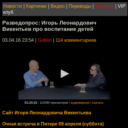
Новости
|
Картинки
|
Видео
|
Переводы
|
Магазин
|
VIP
клуб
Разведопрос: Игорь Леонардович
Викентьев про воспитание детей
03.04.16 23:54
|
Goblin
|
114 комментариев
01:24:22
|
115390 просмотров
|
аудиоверсия
|
скачать
Сайт Игоря Леонардовича Викентьева
Очная встреча в Питере 09 апреля (суббота)