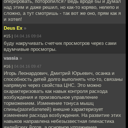
оперировать, поторопился? Ведь вроде бы и думал
над этим и даже решил, но как-то коряво, нелепо и
сложно, а тут смотришь - так вот же оно, прям как я
и хотел!
Deus Ex
»
#15 |
04.04.16 09:04
буду накручивать счетчик просмотров через сами
вдумчивые просмотры.
vassia
»
#16 |
04.04.16 09:47
Игорь Леонардович, Дмитрий Юрьевич, осанка и
способность детей долго выполнять что-то, связаны
напрямую через свойства ЦНС. Это можно
охарактеризовать как навык контроля расхода
возбуждения и произвольное управление
торможением. Изменение тонуса мышц
спины(разгибателей) внешне характеризует
изменение расхода возбуждения. На развитие этих
навыков направлена небезызвестная гимнастика
индийских йогов, а основное упражнение