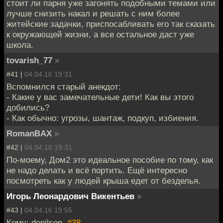
стоит ли парня уже загонять подобными темами или
лучше снизить накал и решать с ним более
житейские задачки, приспосабливать его так сказать
к окружающей жизни, а все остальное даст уже
школа.
tovarish_77
»
#41 |
04.04.16 19:31
Вспомнился старый анекдот:
- Какие у вас замечательные дети! Как вы этого
добились?
- Как обычно: угрозы, шантаж, подкуп, избиения.
RomanBAX
»
#42 |
04.04.16 19:31
По-моему, Дом2 это идеальное пособие по тому, как
не надо делать и всё портить. Ещё интересно
посмотреть как у людей крыша едет от безделья.
Игорь Леонардович Викентьев
»
#43 |
04.04.16 19:55
Кому: denilson,
#38