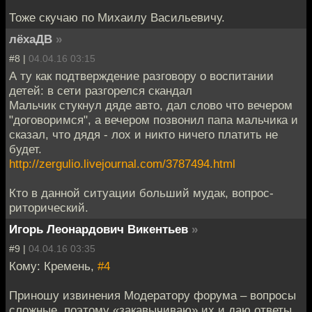
Тоже скучаю по Михаилу Васильевичу.
лёхаДВ
»
#8 |
04.04.16 03:15
А ту как подтверждение разговору о воспитании
детей: в сети разгорелся скандал
Мальчик стукнул дяде авто, дал слово что вечером
"договоримся", а вечером позвонил папа мальчика и
сказал, что дядя - лох и никто ничего платить не
будет.
http://zergulio.livejournal.com/3787494.html
Кто в данной ситуации больший мудак, вопрос-
риторический.
Игорь Леонардович Викентьев
»
#9 |
04.04.16 03:35
Кому: Кремень,
#4
Приношу извинения Модератору форума – вопросы
сложные, поэтому «закавычиваю» их и даю ответы