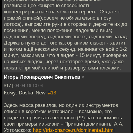
развивающее конкретно способность
концентрироваться на чём-то и терпеть: Сядьте с
прямой спиной(совсем не обязательно в позу
лотоса), выпрямите руки в стороны и держите их до
посинения, меняя положения: ладонями вниз;
ладонями вперед; ладонями вверх; ладонями назад.
Держать нужно до того как организм скажет - хватит,
и потом ещё несколько секунд, начинается всё с 1-2
минут, максимум, что я видел - 15 минут, проверено
на живых людях, через некоторое время, уже даже
лежат с прямой спиной и развёрнутыми плечами.
Игорь Леонардович Викентьев
»
#17 |
04.04.16 10:04
Кому: Doska_New,
#13
Здесь масса развилок, но один из инструментов
описан в коротком материале – возможно, его
придётся прочитать несколько (!!!) раз, вспомнить
свои примеры из жизни - Принцип доминанты А.А.
Ухтомского:
http://triz-chance.ru/dominanta1.html