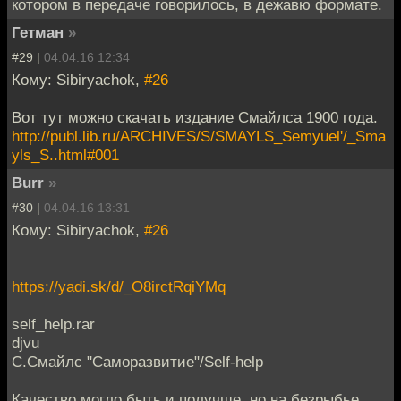
котором в передаче говорилось, в дежавю формате.
Гетман
»
#29 |
04.04.16 12:34
Кому: Sibiryachok,
#26
Вот тут можно скачать издание Смайлса 1900 года.
http://publ.lib.ru/ARCHIVES/S/SMAYLS_Semyuel'/_Sma
yls_S..html#001
Burr
»
#30 |
04.04.16 13:31
Кому: Sibiryachok,
#26
https://yadi.sk/d/_O8irctRqiYMq
self_help.rar
djvu
С.Смайлс "Саморазвитие"/Self-help
Качество могло быть и получше, но на безрыбье.