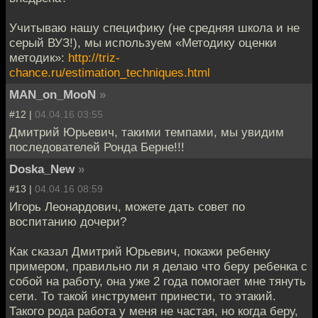
Учитываю нашу специфику (не средняя школа и не
серый ВУЗ!), мы используем «Методику оценки
методик»:
http://triz-
chance.ru/estimation_techniques.html
MAN_on_MooN
»
#12 |
04.04.16 03:55
Дмитрий Юрьевич, такими темпами, мы увидим
последователей Ронда Берне!!!
Doska_New
»
#13 |
04.04.16 08:59
Игорь Леонардович, можете дать совет по
воспитанию дочери?
Как сказал Дмитрий Юрьевич, покажи ребенку
примером, правильно ли я делаю что беру ребенка с
собой на работу, она уже 2 года помогает мне тянуть
сети. То такой инструмент принести, то этакий.
Такого рода работа у меня не частая, но когда беру,