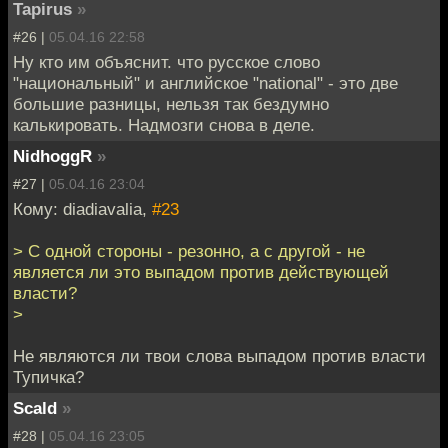
Tapirus
»
#26 |
05.04.16 22:58
Ну кто им объяснит. что русское слово
"национальный" и английское "national" - это две
большие разницы, нельзя так бездумно
калькировать. Надмозги снова в деле.
NidhoggR
»
#27 |
05.04.16 23:04
Кому: diadiavalia,
#23
> С одной стороны - резонно, а с другой - не
является ли это выпадом против действующей
власти?
>
Не являются ли твои слова выпадом против власти
Тупичка?
Scald
»
#28 |
05.04.16 23:05