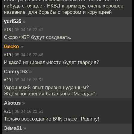
нибудь стоящее - НКВД к примеру, очень хорошее
название, для борьбы с терором и корупцией
yuri535
»
#18 |
05.04.16 22:41
Скоро ФБР будут создавать.
Gecko
»
#19 |
05.04.16 22:46
И какой национальности будет гвардия?
Camry163
»
#20 |
05.04.16 22:51
Украинский опыт признан удачным?
Ждём появления батальона "Магадан".
Akotus
»
#21 |
05.04.16 22:51
Только воссоздание ВЧК спасёт Родину!
Зёма61
»