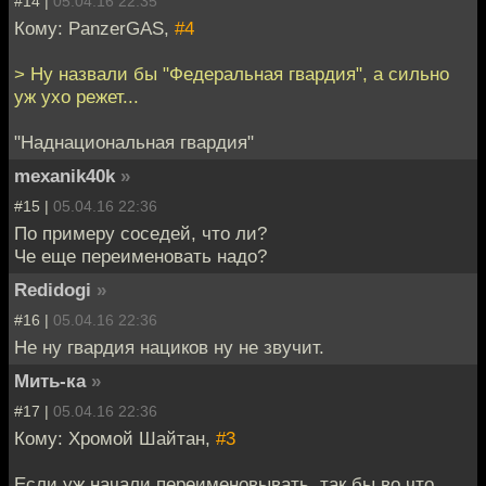
#14 |
05.04.16 22:35
Кому: PanzerGAS,
#4
> Ну назвали бы "Федеральная гвардия", а сильно
уж ухо режет...
"Наднациональная гвардия"
mexanik40k
»
#15 |
05.04.16 22:36
По примеру соседей, что ли?
Че еще переименовать надо?
Redidogi
»
#16 |
05.04.16 22:36
Не ну гвардия нациков ну не звучит.
Мить-ка
»
#17 |
05.04.16 22:36
Кому: Хромой Шайтан,
#3
Если уж начали переименовывать, так бы во что