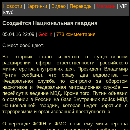
Новости
|
Картинки
|
Видео
|
Переводы
|
Магазин
|
VIP
клуб
Создаётся Национальная гвардия
05.04.16 22:09
|
Goblin
|
773 комментария
С мест сообщают:
Во вторник стало известно о существенном
расширении сферы ответственности российского
министерства внутренних дел. Президент Владимир
Путин сообщил, что сразу два ведомства —
Федеральная служба по контролю за оборотом
наркотиков и Федеральная миграционная служба —
перейдут в ведение МВД. Кроме того, Путин объявил
о создании в России на базе Внутренних войск МВД
Национальной гвардии, которая будет бороться с
терроризмом и организованной преступностью.
О переводе ФСКН и ФМС в систему министерства
внутренних дел глава государства сообщил на