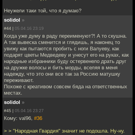
Неужели таки той, что я думаю?
solidol
»
#44 |
05.04.16 23:19
Когда уже думу в раду переименуют?! А то скушна.
А так вывеска сменится и глядишь, я наконец то
увижу как пытаются пробить с ноги Валуеву, как
подарят цветы Медведеву и унесут его на руках, как
народные избранники буду остервенело драть друг
на дружке волосы и бить морды, вселяя в меня
надежду, что это они все так за Россию матушку
переживают.
Похоже с креативом совсем бяда на ответственных
местах.
solidol
»
#45 |
05.04.16 23:27
Кому: val96,
#36
> > "Народная Гвардия" значит не подошла. Ну-ну.