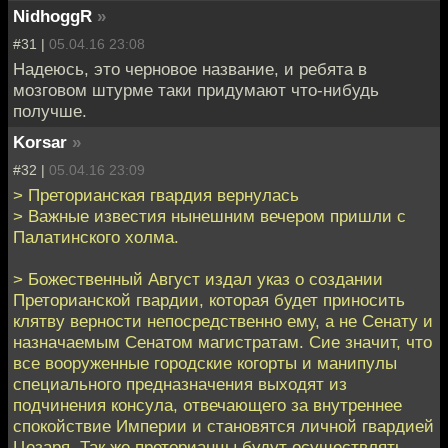
NidhoggR
»
#31 |
05.04.16 23:08
Надеюсь, это черновое название, и ребята в
мозговом штурме таки придумают что-нибудь
получше.
Korsar
»
#32 |
05.04.16 23:09
> Преторианская гвардия вернулась
> Важные известия нынешним вечером пришли с
Палатинского холма.
> Божественный Август издал указ о создании
Преторианской гвардии, которая будет приносить
клятву верности непосредственно ему, а не Сенату и
назначаемым Сенатом магистратам. Сие значит, что
все вооруженные городские когорты и манипулы
специального предназначения выходят из
подчинения консула, отвечающего за внутреннее
спокойствие Империи и становятся личной гвардией
Цезаря. Так же преторианцы будут осуществлять