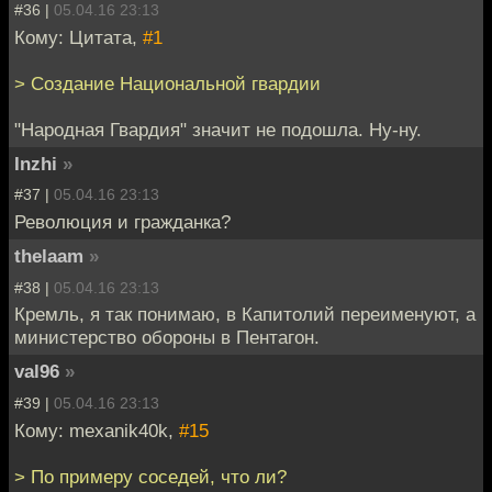
#36 |
05.04.16 23:13
Кому: Цитата,
#1
> Создание Национальной гвардии
"Народная Гвардия" значит не подошла. Ну-ну.
Inzhi
»
#37 |
05.04.16 23:13
Революция и гражданка?
thelaam
»
#38 |
05.04.16 23:13
Кремль, я так понимаю, в Капитолий переименуют, а
министерство обороны в Пентагон.
val96
»
#39 |
05.04.16 23:13
Кому: mexanik40k,
#15
> По примеру соседей, что ли?