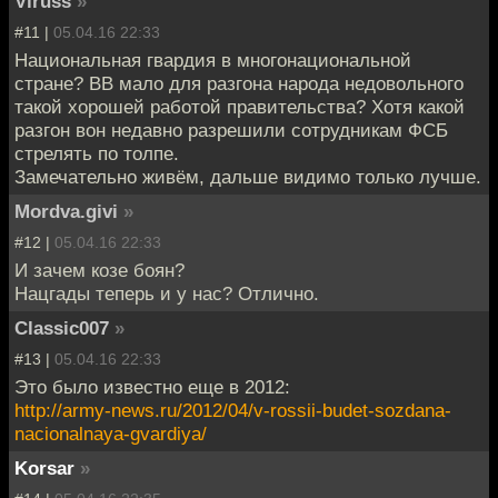
Viruss
»
#11 |
05.04.16 22:33
Национальная гвардия в многонациональной
стране? ВВ мало для разгона народа недовольного
такой хорошей работой правительства? Хотя какой
разгон вон недавно разрешили сотрудникам ФСБ
стрелять по толпе.
Замечательно живём, дальше видимо только лучше.
Mordva.givi
»
#12 |
05.04.16 22:33
И зачем козе боян?
Нацгады теперь и у нас? Отлично.
Classic007
»
#13 |
05.04.16 22:33
Это было известно еще в 2012:
http://army-news.ru/2012/04/v-rossii-budet-sozdana-
nacionalnaya-gvardiya/
Korsar
»