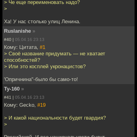
> Че еще переименовать надо?
>
Ха! У нас столько улиц Ленина.
Ruslanishe
»
#40 |
05.04.16 23:13
Кому: Цитата,
#1
> Своё название придумать — не хватает
способностей?
> Или это косплей укронацистов?
'Опричнина"-было бы само-то!
Ту-160
»
#41 |
05.04.16 23:13
Кому: Gecko,
#19
> И какой национальности будет гвардия?
>
Российской. И все национальности будут