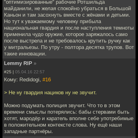
"оптимизированные" рабочие Ротшильда
майданили, не желая спокойно убраться в Большой
Каньон и там засохнуть вместе с жёнами и детьми.
Но тут к уважаемому человеку прибыла
национальная гвардия и после наступления темноты
применила чудо оружие, которое заряжалось само
после выстрела и не требовалось крутить ручку как
у митральезы. По утру - полтора десятка трупов. Вот
такие инновации.
Lemmy RIP
»
#25 |
05.04.16 22:57
Кому: Redidogi,
#16
> Не ну гвардия нациков ну не звучит.
Можно подумать полиция звучит. Что то в этом
времени смыслы потерялись: бабы стервами быть
хотят, мародёр и каратель вполне себе употребимые
в положительном контексте слова. Ну ещё наши
западные партнёры.