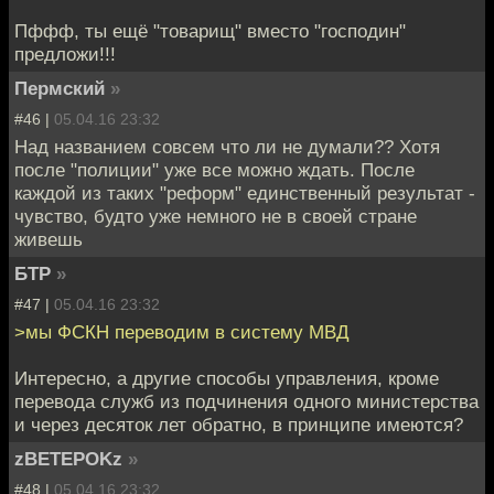
Пффф, ты ещё "товарищ" вместо "господин"
предложи!!!
Пермский
»
#46 |
05.04.16 23:32
Над названием совсем что ли не думали?? Хотя
после "полиции" уже все можно ждать. После
каждой из таких "реформ" единственный результат -
чувство, будто уже немного не в своей стране
живешь
БТР
»
#47 |
05.04.16 23:32
>мы ФСКН переводим в систему МВД
Интересно, а другие способы управления, кроме
перевода служб из подчинения одного министерства
и через десяток лет обратно, в принципе имеются?
zBETEPOKz
»
#48 |
05.04.16 23:32