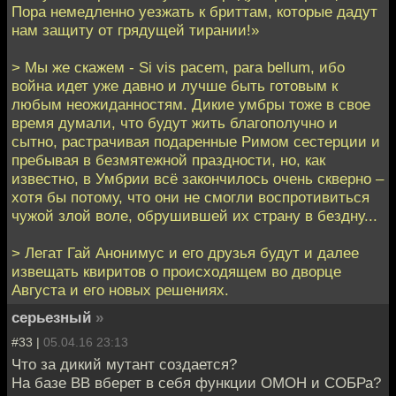
Пора немедленно уезжать к бриттам, которые дадут
нам защиту от грядущей тирании!»
> Мы же скажем - Si vis pacem, para bellum, ибо
война идет уже давно и лучше быть готовым к
любым неожиданностям. Дикие умбры тоже в свое
время думали, что будут жить благополучно и
сытно, растрачивая подаренные Римом сестерции и
пребывая в безмятежной праздности, но, как
известно, в Умбрии всё закончилось очень скверно –
хотя бы потому, что они не смогли воспротивиться
чужой злой воле, обрушившей их страну в бездну...
> Легат Гай Анонимус и его друзья будут и далее
извещать квиритов о происходящем во дворце
Августа и его новых решениях.
серьезный
»
#33 |
05.04.16 23:13
Что за дикий мутант создается?
На базе ВВ вберет в себя функции ОМОН и СОБРа?