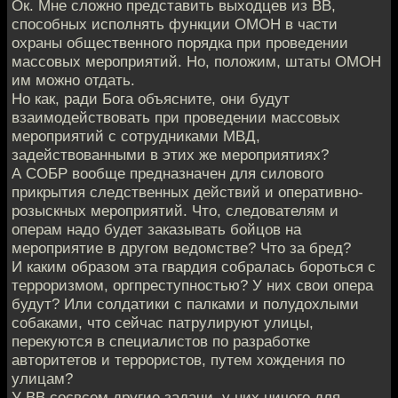
Ок. Мне сложно представить выходцев из ВВ,
способных исполнять функции ОМОН в части
охраны общественного порядка при проведении
массовых мероприятий. Но, положим, штаты ОМОН
им можно отдать.
Но как, ради Бога объясните, они будут
взаимодействовать при проведении массовых
мероприятий с сотрудниками МВД,
задействованными в этих же мероприятиях?
А СОБР вообще предназначен для силового
прикрытия следственных действий и оперативно-
розыскных мероприятий. Что, следователям и
операм надо будет заказывать бойцов на
мероприятие в другом ведомстве? Что за бред?
И каким образом эта гвардия собралась бороться с
терроризмом, оргпреступностью? У них свои опера
будут? Или солдатики с палками и полудохлыми
собаками, что сейчас патрулируют улицы,
перекуются в специалистов по разработке
авторитетов и террористов, путем хождения по
улицам?
У ВВ сосвсем другие задачи, у них ничего для