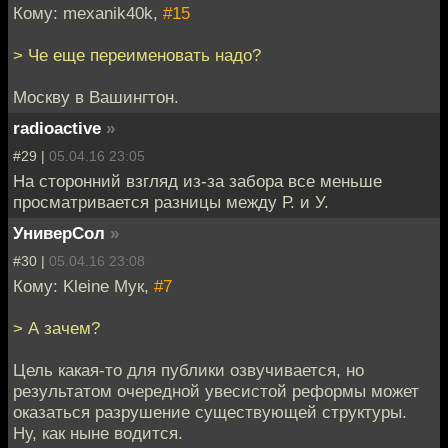
Кому: mexanik40k,
#15
> Че еще переименовать надо?
Москву в Вашингтон.
radioactive
»
#29 |
05.04.16 23:05
На сторонний взгляд из-за забора все меньше
просматривается разницы между Р. и У.
УниверСол
»
#30 |
05.04.16 23:08
Кому: Kleine Мук,
#7
> А зачем?
Цель какая-то для публики озвучивается, но
результатом очередной увесистой реформы может
оказаться разрушение существующей структуры.
Ну, как ныне водится.