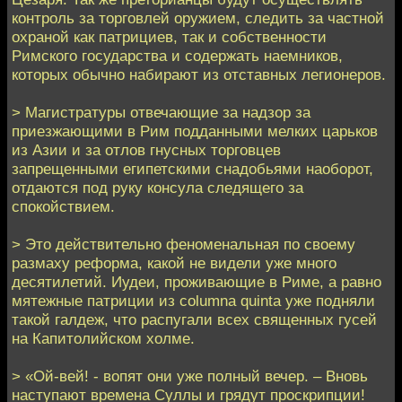
контроль за торговлей оружием, следить за частной
охраной как патрициев, так и собственности
Римского государства и содержать наемников,
которых обычно набирают из отставных легионеров.
> Магистратуры отвечающие за надзор за
приезжающими в Рим подданными мелких царьков
из Азии и за отлов гнусных торговцев
запрещенными египетскими снадобьями наоборот,
отдаются под руку консула следящего за
спокойствием.
> Это действительно феноменальная по своему
размаху реформа, какой не видели уже много
десятилетий. Иудеи, проживающие в Риме, а равно
мятежные патриции из columna quinta уже подняли
такой галдеж, что распугали всех священных гусей
на Капитолийском холме.
> «Ой-вей! - вопят они уже полный вечер. – Вновь
наступают времена Суллы и грядут проскрипции!