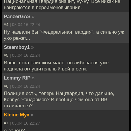
Национальная Гвардия значит, ну-ну. Всё никак не
наиграются в переименовывания.
PanzerGAS
»
#4 |
05.04.16 22:24
Ну назвали бы "Федеральная гвардия", а сильно уж
ухо режет...
Steamboy1
»
#5 |
05.04.16 22:24
Инфы пока слишком мало, но либерасня уже
подняла оглушительный вой в сети.
Lemmy RIP
»
#6 |
05.04.16 22:24
Полиция есть, теперь Нацгвардия, что дальше,
Корпус жандармов? И вообще чем она от ВВ
отличается?
Kleine Мук
»
#7 |
05.04.16 22:27
А зачем?