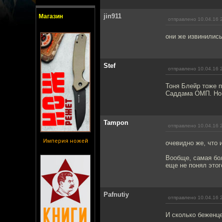
jin911
Магазин
отправлено 10.04.16 
они же извинились
Stef
отправлено 10.04.16 
Тоня Блейр тоже п
Саддама ОМП. Но з
Tampon
отправлено 10.04.16 
Империя ножей
очевидно же, что 
Вообще, самая бол
еще не понял этог
Pafnutiy
отправлено 10.04.16 
И сколько беженце