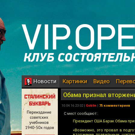
Картинки
Видео
Перев
Новости
Обама признал вторжен
10.04.16 23:02 |
Goblin
|
75 комментариев
С мест сообщают:
Президент США Барак Обама при
«Возможно, это провал в подго
вторжение правильным шагом»