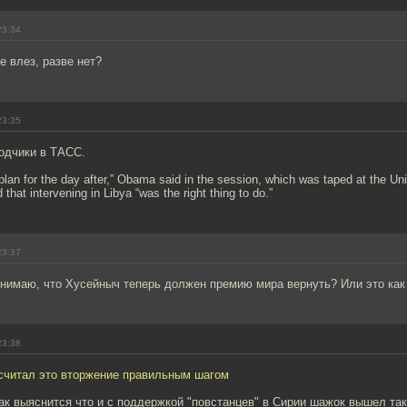
23:34
 влез, разве нет?
23:35
одчики в ТАСС.
o plan for the day after,” Obama said in the session, which was taped at the Un
 that intervening in Libya “was the right thing to do.”
23:37
нимаю, что Хусейныч теперь должен премию мира вернуть? Или это как 
23:38
 считал это вторжение правильным шагом
ак выяснится что и с поддержкой "повстанцев" в Сирии шажок вышел так