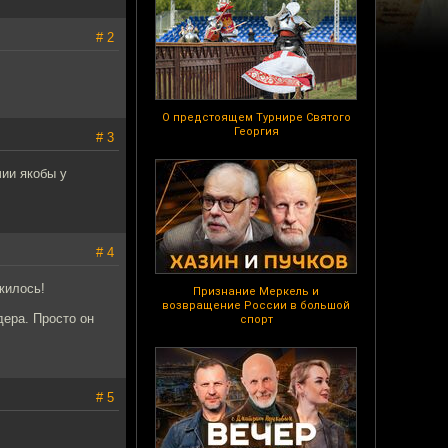
# 2
О предстоящем Турнире Святого
Георгия
# 3
чии якобы у
# 4
жилось!
Признание Меркель и
возвращение России в большой
дера. Просто он
спорт
# 5