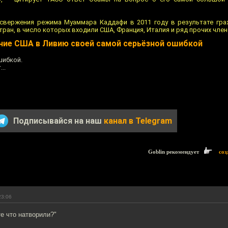
 свержения режима Муаммара Каддафи в 2011 году в результате гр
тран, в число которых входили США, Франция, Италия и ряд прочих чле
ние США в Ливию своей самой серьёзной ошибкой
шибкой.
..
Подписывайся на наш
канал в Telegram
Goblin рекомендует
соз
23:06
е что натворили?"