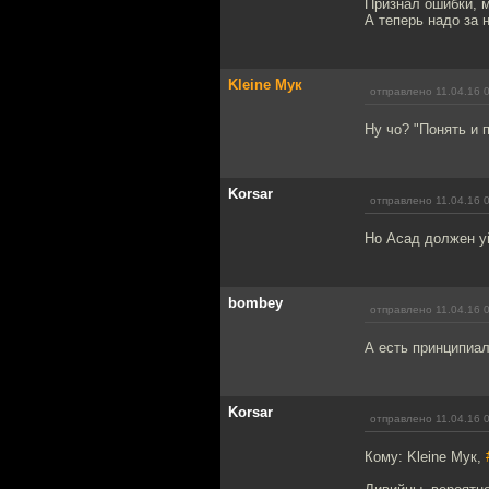
Признал ошибки, 
А теперь надо за н
Kleine Мук
отправлено 11.04.16 
Ну чо? "Понять и 
Korsar
отправлено 11.04.16 
Но Асад должен у
bombey
отправлено 11.04.16 
А есть принципиал
Korsar
отправлено 11.04.16 
Кому: Kleine Мук,