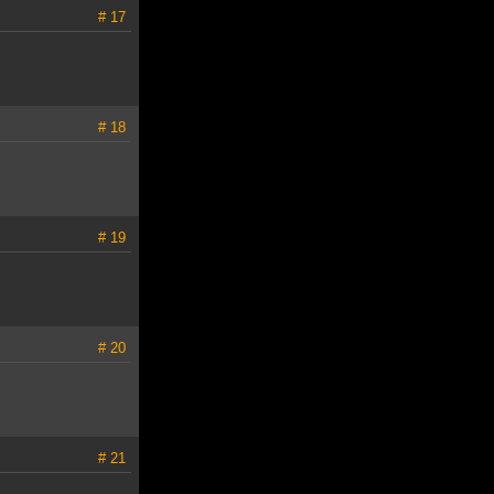
# 17
# 18
# 19
# 20
# 21