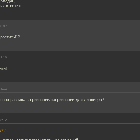
молодец.
их ответить!
08:07
простить!"?
08:10
йти!
08:12
ьная разница в признании/непризнании для ливийцев?
08:12
#22