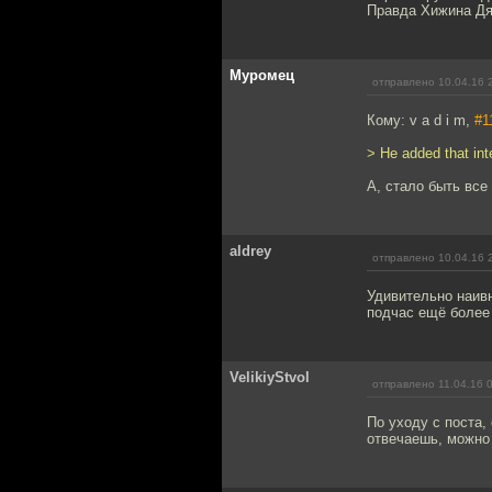
Правда Хижина Дяд
Муромец
отправлено 10.04.16 
Кому: v a d i m,
#1
> He added that inte
А, стало быть все
aldrey
отправлено 10.04.16 
Удивительно наивн
подчас ещё более 
VelikiyStvol
отправлено 11.04.16 
По уходу с поста,
отвечаешь, можно