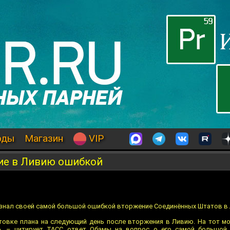
оды
Магазин
VIP
ие в Ливию ошибкой
знал своей самой большой ошибкой вторжение Соединённых Штатов в
товке плана на следующий день после вторжения в Ливию. На тот мо
, – цитирует ТАСС ответ Обамы на вопрос о его самой большой