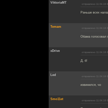
ViktoriaMT
отправлено 11.04.16 
Раньше всех налаж
Temam
отправлено 11.04.16 
Обама голосовал п
xDrive
отправлено 11.04.16 
Д, б!
Led
отправлено 11.04.16 
извинился, чо
Smo11et
отправлено 11.04.16 