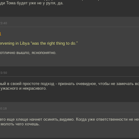
и Тома будет уже не у руля, да.
23:40
1
rvening in Libya “was the right thing to do.”
 отлично вышло, яснопонятно.
23:50
ый в своей простоте подход - признать очевидное, чтобы не замечать вс
ужасного и некрасивого.
00:18
 его еще хлеще начнет осинять,видимо. Когда уже ответственности не не
 молоть чего хочешь.