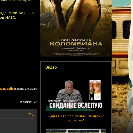
ажданской войны и
нов НАТО.
Видео
дать сайт
в megagroup.ru
всего: 75
# 1
Дядя Вова про фильм "Свидание
вслепую"