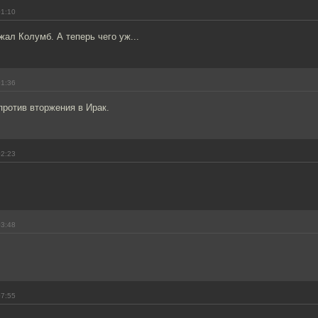
01:10
ал Колумб. А теперь чего уж...
01:36
ротив вторжения в Ирак.
02:23
03:48
07:55