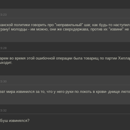
23:23
канской политики говорить про "неправильный" шаг, как будь-то наступил
рану! молодцы - им можно, они же сверхдержава, против их "извини" не 
23:28
тарем во время этой ошибочной операции была товарищ по партии Хилла
ыходит.
23:30
ат мира извинился за то, что у него руки по локоть в крови- днище лютое
23:32
к Буш извинялся?