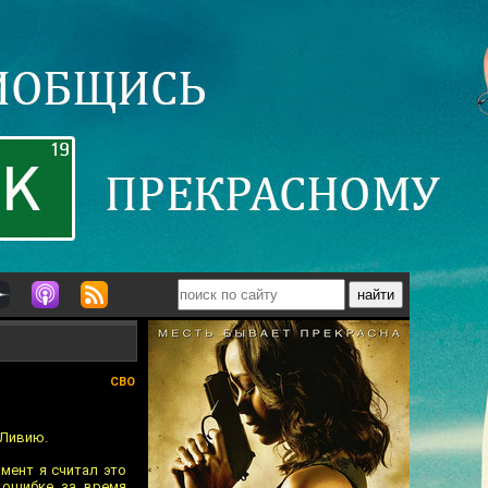
СВО
 Ливию.
мент я считал это
 ошибке за время