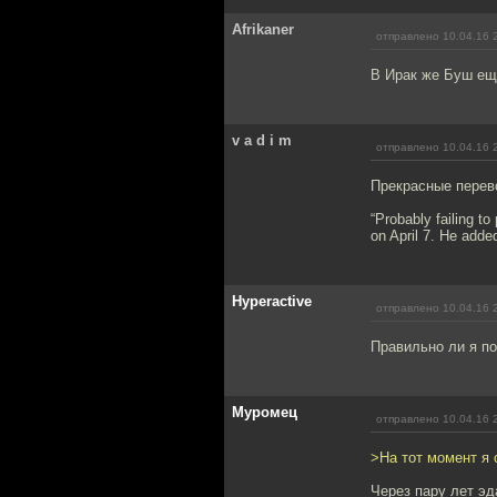
Afrikaner
отправлено 10.04.16 
В Ирак же Буш еще
v a d i m
отправлено 10.04.16 
Прекрасные перев
“Probably failing t
on April 7. He added
Hyperactive
отправлено 10.04.16 
Правильно ли я по
Муромец
отправлено 10.04.16 
>На тот момент я
Через пару лет эд