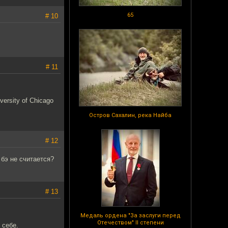
65
# 10
# 11
iversity of Chicago
Остров Сахалин, река Найба
# 12
бэ не считается?
# 13
Медаль ордена "За заслуги перед
Отечеством" II степени
 себе.