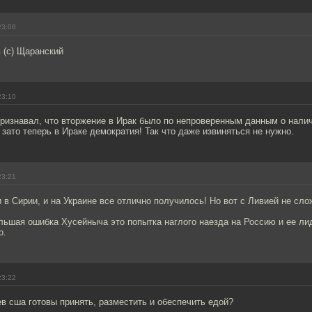
23:08
 (с) Щаранский
23:10
ризнавал, что вторжение в Ирак было по непроверенным данным о нали
ато теперь в Ираке демократия! Так что даже извиняться не нужно.
23:21
и в Сирии, и на Украине все отлично получилось! Но вот с Ливией не сло
ьшая ошибка Хусейныча это попытка наглого наезда на Россию и ее ли
о.
23:22
в сша готовы принять, разместить и обеспечить едой?