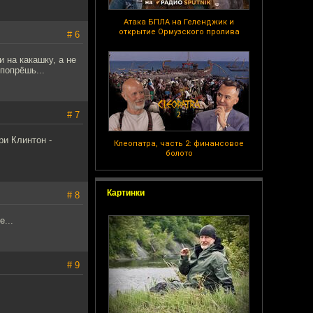
Атака БПЛА на Геленджик и
открытие Ормузского пролива
# 6
и на какашку, а не
попрёшь...
# 7
ри Клинтон -
Клеопатра, часть 2: финансовое
болото
Картинки
# 8
...
# 9