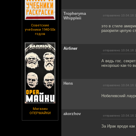
Tropheryma
отправлено 10.04.16 
Whippleii
Советские
это в стиле амери
учебники 1940-50х
разорили целую ст
годов
Airliner
отправлено 10.04.16 
А ведь гос. секре
нехорошо как-то в
Hens
отправлено 10.04.16 
Нобелевский лауре
Магазин
ОПЕРМАЙКИ
akorzhov
отправлено 10.04.16 
За Ирак вроде ка