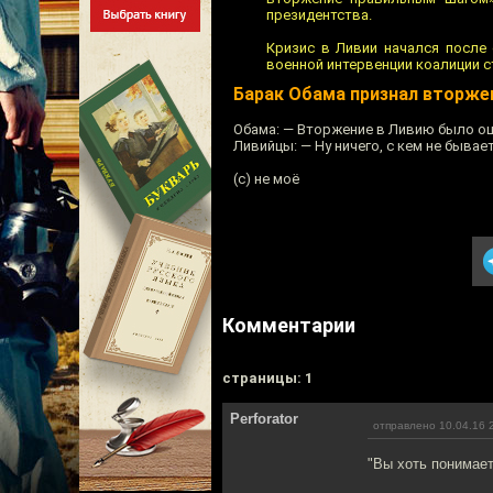
президентства.
Кризис в Ливии начался после
военной интервенции коалиции с
Барак Обама признал вторже
Обама: — Вторжение в Ливию было о
Ливийцы: — Ну ничего, с кем не бывает.
(с) не моё
Комментарии
cтраницы: 1
Perforator
отправлено 10.04.16 
"Вы хоть понимает