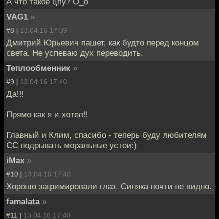
А что такое цпу? О_о
VAG1
»
#8 |
13.04.16 17:39
Дмитрий Юрьевич пашет, как будто перед концом
света. Не успеваю дух переводить.
Теплообменник
»
#9 |
13.04.16 17:40
Да!!!
Прямо как я и хотел!!
Главный и Клим, спасибо - теперь буду любителям
СС подрывать моральные устои:)
iMax
»
#10 |
13.04.16 17:40
Хорошо загримировали глаз. Синяка почти не видно.
famalata
»
#11 |
13.04.16 17:40