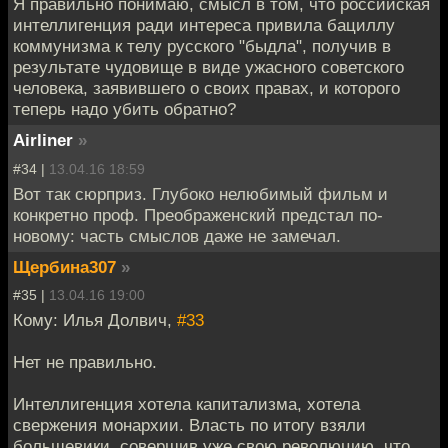
Я правильно понимаю, смысл в том, что российская
интеллигенция ради интереса привила бациллу
коммунизма к телу русского "быдла", получив в
результате чудовище в виде ужасного советского
человека, заявившего о своих правах, и которого
теперь надо убить обратно?
Airliner
»
#34 |
13.04.16 18:59
Вот так сюрприз. Глубоко нелюбимый фильм и
конкретно проф. Преображенский предстал по-
новому: часть смыслов даже не замечал.
Щербина307
»
#35 |
13.04.16 19:00
Кому: Илья Долвич,
#33
Нет не правильно.
Интеллигенция хотела капитализма, хотела
свержения монархии. Власть по итогу взяли
большевики, совершив уже свою революцию, что