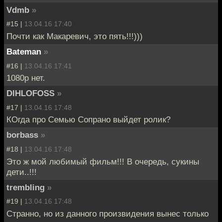
Vdmb
»
#15 |
13.04.16 17:40
Почти как Макаревич, это пять!!!)))
Bateman
»
#16 |
13.04.16 17:41
1080p нет.
DIHLOFOSS
»
#17 |
13.04.16 17:48
КОгда про Семью Сопрано выйдет ролик?
borbass
»
#18 |
13.04.16 17:48
Это ж мой любимый фильм!!! В очередь, сукины
дети..!!!
trembling
»
#19 |
13.04.16 17:48
Странно, но из данного произвидения вынес только