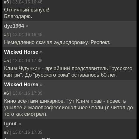
#3 |
13.04.16 16:48
Отличный выпуск!
Благодарю.
dyz1964
»
#4 |
13.04.16 16:48
Немедленно скачал аудиодорожку. Респект.
Wicked Horse
»
#5 |
13.04.16 17:36
Клим Чугункин - ярчайший представитель "русского
кантри". До "русского рока" оставалось 60 лет.
Wicked Horse
»
#6 |
13.04.16 17:39
Кино всё-таки шикарное. Тут Клим прав - повесть
унылее и малопрофессиональнее чтоли (я читал до
того как смотрел).
Ignut
»
#7 |
13.04.16 17:39