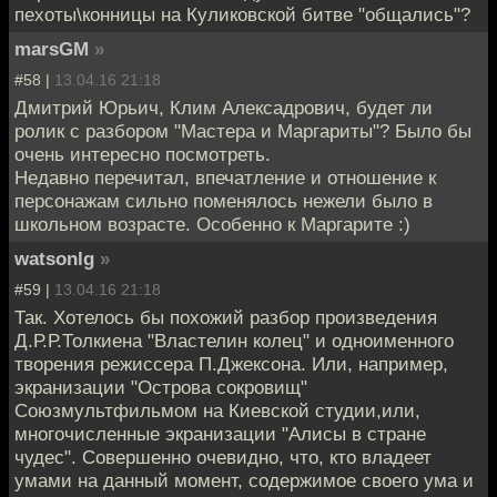
пехоты\конницы на Куликовской битве "общались"?
marsGM
»
#58 |
13.04.16 21:18
Дмитрий Юрьич, Клим Алексадрович, будет ли
ролик с разбором "Мастера и Маргариты"? Было бы
очень интересно посмотреть.
Недавно перечитал, впечатление и отношение к
персонажам сильно поменялось нежели было в
школьном возрасте. Особенно к Маргарите :)
watsonlg
»
#59 |
13.04.16 21:18
Так. Хотелось бы похожий разбор произведения
Д.Р.Р.Толкиена "Властелин колец" и одноименного
творения режиссера П.Джексона. Или, например,
экранизации "Острова сокровищ"
Союзмультфильмом на Киевской студии,или,
многочисленные экранизации "Алисы в стране
чудес". Совершенно очевидно, что, кто владеет
умами на данный момент, содержимое своего ума и