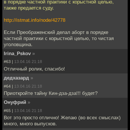
в порядке частной практики с корыстной целью,
также предается суду.
http://istmat.info/node/42778
Если Преображенский делал аборт в порядке
частной практики с корыстной целью, то чистая
уголовщина.
Irina_Pskov
»
#63 |
13.04.16 21:18
Отличный ролик, спасибо!
дедхазард
»
#64 |
13.04.16 21:18
Приоткройте тайну Кин-дза-дза!!! будет?
Онуфрий
»
#65 |
13.04.16 21:18
Вот это просто отлично! Желаю (во всех смыслах)
много, много выпусков.