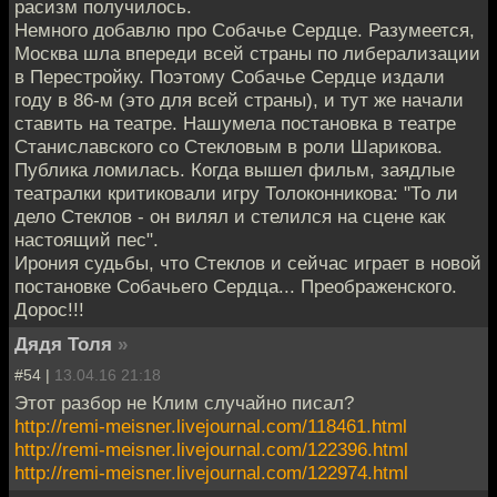
расизм получилось.
Немного добавлю про Собачье Сердце. Разумеется,
Москва шла впереди всей страны по либерализации
в Перестройку. Поэтому Собачье Сердце издали
году в 86-м (это для всей страны), и тут же начали
ставить на театре. Нашумела постановка в театре
Станиславского со Стекловым в роли Шарикова.
Публика ломилась. Когда вышел фильм, заядлые
театралки критиковали игру Толоконникова: "То ли
дело Стеклов - он вилял и стелился на сцене как
настоящий пес".
Ирония судьбы, что Стеклов и сейчас играет в новой
постановке Собачьего Сердца... Преображенского.
Дорос!!!
Дядя Толя
»
#54 |
13.04.16 21:18
Этот разбор не Клим случайно писал?
http://remi-meisner.livejournal.com/118461.html
http://remi-meisner.livejournal.com/122396.html
http://remi-meisner.livejournal.com/122974.html