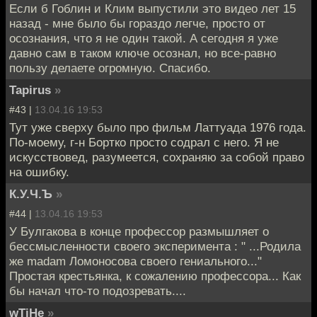
Если б Гоблин и Клим выпустили это видео лет 15
назад - мне было бы гораздо легче, просто от
осознания, что я не один такой. А сегодня я уже
давно сам в таком ключе осознал, но все-равно
пользу делаете огромную. Спасибо.
Tapirus
»
#43 |
13.04.16 19:53
Тут уже сверху было про фильм Латтуада 1976 года.
По-моему, г-н Бортко просто содрал с него. Я не
искусствовед, разумеется, сохраняю за собой право
на ошибку.
К.У.Ч.Ъ
»
#44 |
13.04.16 19:53
У Булгакова в конце профессор размышляет о
бессмысленности своего эксперимента : " ...Родила
же madam Ломоносова своего гениального..."
Простая крестьянка, к сожалению профессора... Как
бы начал что-то подозревать....
wTiHe
»