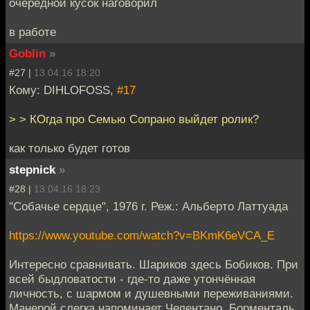
очередной кусок наговорил
в работе
Goblin
»
#27 |
13.04.16 18:20
Кому: DIHLOFOSS,
#17
> > КОгда про Семью Сопрано выйдет ролик?
как только будет готов
stepnick
»
#28 |
13.04.16 18:23
"Собачье сердце", 1976 г. Реж.: Альберто Латтуада
https://www.youtube.com/watch?v=BKmK6eVCA_E
Интересно сравнивать. Шариков здесь Бобиков. При
всей быдловатости - где-то даже утончённая
личность, с шармом и душевными переживаниями.
Манерой слегка напоминает Челентано. Борменталь