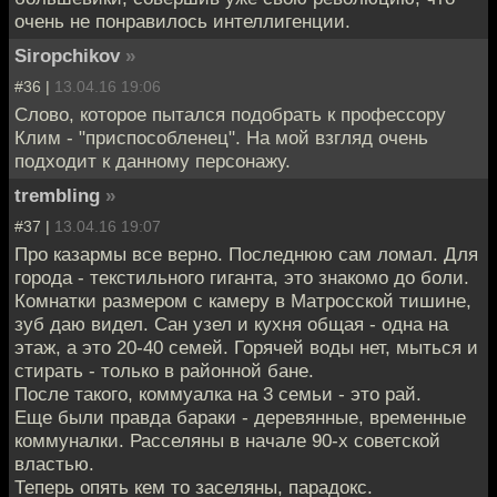
очень не понравилось интеллигенции.
Siropchikov
»
#36 |
13.04.16 19:06
Слово, которое пытался подобрать к профессору
Клим - "приспособленец". На мой взгляд очень
подходит к данному персонажу.
trembling
»
#37 |
13.04.16 19:07
Про казармы все верно. Последнюю сам ломал. Для
города - текстильного гиганта, это знакомо до боли.
Комнатки размером с камеру в Матросской тишине,
зуб даю видел. Сан узел и кухня общая - одна на
этаж, а это 20-40 семей. Горячей воды нет, мыться и
стирать - только в районной бане.
После такого, коммуалка на 3 семьи - это рай.
Еще были правда бараки - деревянные, временные
коммуналки. Расселяны в начале 90-х советской
властью.
Теперь опять кем то заселяны, парадокс.