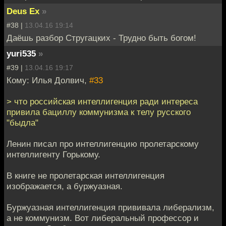
Deus Ex
»
#38 |
13.04.16 19:14
Даёшь разбор Стругацких - Трудно быть богом!
yuri535
»
#39 |
13.04.16 19:17
Кому: Илья Долвич,
#33
> что российская интеллигенция ради интереса
привила бациллу коммунизма к телу русского
"быдла"
Ленин писал про интеллигенцию пролетарскому
интеллигенту Горькому.
В книге не пролетарская интеллигенция
изображается, а буржуазная.
Буржуазная интеллигенция прививала либерализм,
а не коммунизм. Вот либеральный профессор и