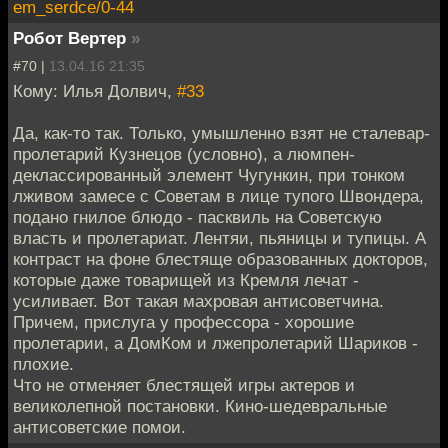
em_serdce/0-44
Робот Вертер
»
#70 |
13.04.16 21:35
Кому: Илья Долвич,
#33
Да, как-то так. Только, умышленно взят не сталевар-
пролетарий Кузнецов (условно), а люмпен-
деклассированный элемент Чугункин, при тонком
лживом замесе с Советам в лице тупого Швондера,
подано гнилое блюдо - пасквиль на Советскую
власть и пролетариат. Лентяи, пьяницы и тупицы. А
контраст на фоне блестяще образованных докторов,
которые даже товарищей из Кремля лечат -
усиливает. Вот такая махровая антисоветчина.
Причем, прислуга у профессора - хорошие
пролетарии, а ДомКом и лжепролетарий Шариков -
плохие.
Что не отменяет блестящей игры актеров и
великолепной постановки. Кино-шедевральные
антисоветские помои.