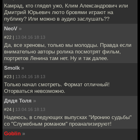
Камрад, кто глядел ужо, Клим Александрович или
Дмитрий Юрьевич люто бровями играют на
публику? Или можно в аудио заслушать??
NeoV
»
#22 |
13.04.16 18:13
Да, все хреновы, только мы молодцы. Правда если
внимательно авторы ролика посмотрят фильм,
портретов Ленина там нет. Ну и так далее.
Smolk
»
#23 |
13.04.16 18:13
Только начал смотреть. Формат отличный!
Оторваться невозможно.
Дядя Толя
»
#24 |
13.04.16 18:13
Надеюсь, в следующих выпусках "Иронию судьбы"
со "Служебным романом" проанализируют!
Goblin
»