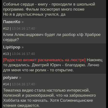
Собачье сердце - книгу - проходили в школьной
программе. Фильм посмотрел много позже
Но я в двухтысячных учился, да
ПавелКо
»
#12 |
13.04.16 17:40
Клим Александрович будет ли разбор х/ф Храброе
сердце?
Lipitipop
»
#13 |
13.04.16 17:40
[Радостно визжит раскачиваясь на люстре]
Наконец
то дождались. Дмитрий Юрич - благодарю. Лично
для меня что ни ролик - то открытие.
polyaev
»
#14 |
13.04.16 17:40
Тематика видео стала настолько интересной,
полезной и разнообразной, что на заброшенного
Хоббита как то начхать. Хотя Солженицынские
чтения ожидаются.