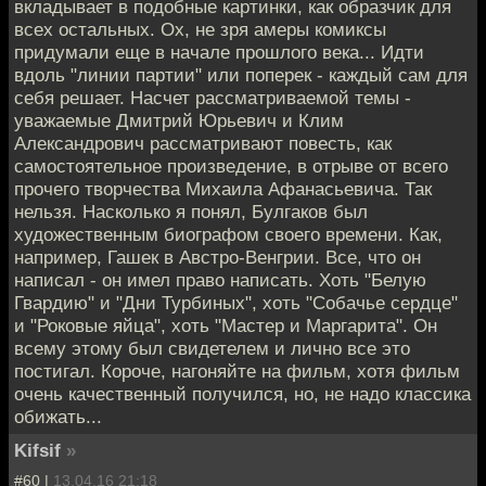
вкладывает в подобные картинки, как образчик для
всех остальных. Ох, не зря амеры комиксы
придумали еще в начале прошлого века... Идти
вдоль "линии партии" или поперек - каждый сам для
себя решает. Насчет рассматриваемой темы -
уважаемые Дмитрий Юрьевич и Клим
Александрович рассматривают повесть, как
самостоятельное произведение, в отрыве от всего
прочего творчества Михаила Афанасьевича. Так
нельзя. Насколько я понял, Булгаков был
художественным биографом своего времени. Как,
например, Гашек в Австро-Венгрии. Все, что он
написал - он имел право написать. Хоть "Белую
Гвардию" и "Дни Турбиных", хоть "Собачье сердце"
и "Роковые яйца", хоть "Мастер и Маргарита". Он
всему этому был свидетелем и лично все это
постигал. Короче, нагоняйте на фильм, хотя фильм
очень качественный получился, но, не надо классика
обижать...
Kifsif
»
#60 |
13.04.16 21:18