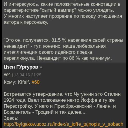
И интересуюсь, какие положительные коннотации в
характеристике "сытый вампир" можно углядеть.
У многих наступает прозрение по поводу отношения
автора к персонажу.
"Это он, получается, 81,5 % населения своей страны
ненавидит" - тут, конечно, наша либеральная
интеллигенция своего идейного предка
переплюнула. Ненавидит по 86 % как минимум.
Цзен ГУргуров
»
#69 |
13.04.16 21:25
Кому: Kifsif,
#60
Встречается утверждение, что Чугункин это Сталин
1924 года. Ввел толкование некто Йоффе в ту же
Перестройку. У него и Преображенский - Ленин, и
Борменталь - Троцкий и так далее...
Здесь:
http://bylgakov.ucoz.ru/index/s_ioffe_tajnopis_v_sobach