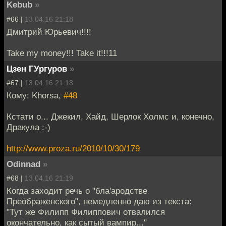
Kebub
»
#66 |
13.04.16 21:18
Дмитрий Юрьевич!!!!
Take my money!!! Take it!!!11
Цзен ГУргуров
»
#67 |
13.04.16 21:18
Кому: Khorsa,
#48
Кстати о... Джекил, Хайд, Шерлок Холмс и, конечно,
Дракула :-)
http://www.proza.ru/2010/10/30/179
Odinnad
»
#68 |
13.04.16 21:19
Когда заходит речь о "бла'ародстве
Преображенского", немедленно даю из текста:
"Тут же Филипп Филиппович отвалился
окончательно, как сытый вампир..."