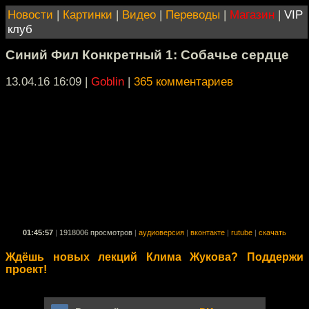
Новости
|
Картинки
|
Видео
|
Переводы
|
Магазин
|
VIP
клуб
Синий Фил Конкретный 1: Собачье сердце
13.04.16 16:09
|
Goblin
|
365 комментариев
01:45:57
|
1918006 просмотров
|
аудиоверсия
|
вконтакте
|
rutube
|
скачать
Ждёшь новых лекций Клима Жукова? Поддержи
проект!