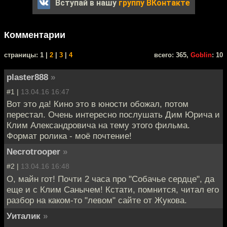
Вступай в нашу
группу ВКонтакте
Комментарии
cтраницы: 1 |
2
|
3
|
4
всего: 365,
Goblin
: 10
plaster888
»
#1 |
13.04.16 16:47
Вот это да! Кино это в юности обожал, потом
перестал. Очень интересно послушать Дим Юрича и
Клим Александровича на тему этого фильма.
Формат ролика - моё почтение!
Necrotrooper
»
#2 |
13.04.16 16:48
О, майн гот! Почти 2 часа про "Собачье сердце", да
еще и с Клим Санычем! Кстати, помнится, читал его
разбор на каком-то "левом" сайте от Жукова.
Уиталик
»