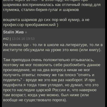
шарикова воспринималась как отличный повод для
глумежа, сталин-берия-гулаг и шариков
вощемта шариков до сих пор мой кумир, а не
профессор преображенский )
Stalin Жив
»
#42 |
13.04.16 19:53
Не помню где - то ли в школе на литературе, то ли в
институте обсуждали на уроке это кино (или книгу).
Там преподша очень положительно отзывалась,
поэтому не мог позволить себе разбомбить данное
произведение, но на два вопроса никак не мог
получить ответы: почему же так плохо "отнять и
поделить" - вроде же это как раз наоборот. И про
педофила я тогда тоже углядел, но думал, что это
просто наследие царской России и, что наверное
там возраст, когда уже можно, был ниже (или
вообще не существовало порога).