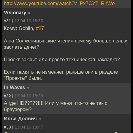
http://www.youtube.com/watch?v=Px7CYT_RnWo
Visionary
»
#31 |
13.04.16 18:35
Кому: Goblin,
#27
А на Солженицынские чтения почему больше нельзя
заслать денег?
Проект закрыт или просто техническая накладка?
Если память не изменяет, раньше они в разделе
"Проекты" были.
In Waves
»
#32 |
13.04.16 18:39
А где HD?????!!!! Или у меня что-то не так с
браузером?
Илья Долвич
»
#33 |
13.04.16 18:47