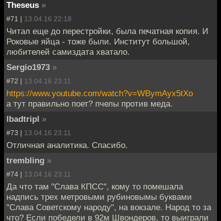
Theseus
»
#71 |
13.04.16 22:18
Читал еще до перестройки, была печатная копия. И
Роковые яйца - тоже были. Институт большой,
любителей самиздата хватало.
Sergio1973
»
#72 |
13.04.16 23:11
https://www.youtube.com/watch?v=WBymAyx5tXo
а тут правильно поет? пчелы против меда.
lbadtripl
»
#73 |
13.04.16 23:11
Отличная аналитика. Спасибо.
trembling
»
#74 |
13.04.16 23:11
Да что там "Слава КПСС", кому то помешала
надпись трех метровыми рубиновымы буквами
"Слава Советскому народу", на вокзале. Народ то за
что? Если победели в 92м Швондеров, то выиграли