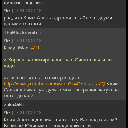
пишкин_сергей
»
#55 |
13.04.16 21:18
рад, что Клим Александрович остаётся с двумя
целыми глазами
TheBlazkovich
»
#56 |
13.04.16 21:18
Кому: iMax,
#10
> Хорошо загримировали глаз. Синяка почти не
видно.
ах вон оно что, а то смотрю здесь
http://www.youtube.com/watch?v=CYIqra-caZQ
Клим
Саныч в очках, уж думаю можт операцию какую на
глаз сделали.
zeka456
»
#57 |
13.04.16 21:18
Клим Александрович, а что это у Вас под глазом? с
Борисом Юлиным по поводу важности