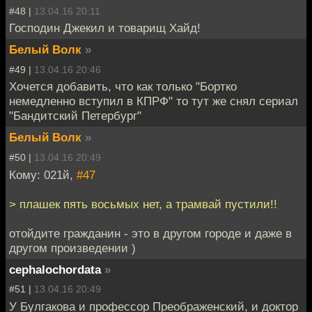
#48 |
13.04.16 20:11
Господин Джекил и товарищ Хайд!
Белый Волк
»
#49 |
13.04.16 20:46
Хочется добавить, что как только "Бортко
немедленно вступил в КПРФ" то тут же снял сериал
"Бандитский Петербург"
Белый Волк
»
#50 |
13.04.16 20:49
Кому: 021й,
#47
> плашек пять восьмых нет, а трамвай пустили!!
отойдите гражданин - это в другом городе и даже в
другом произведении )
cephalochordata
»
#51 |
13.04.16 20:49
У Булгакова и профессор Преображенский, и доктор