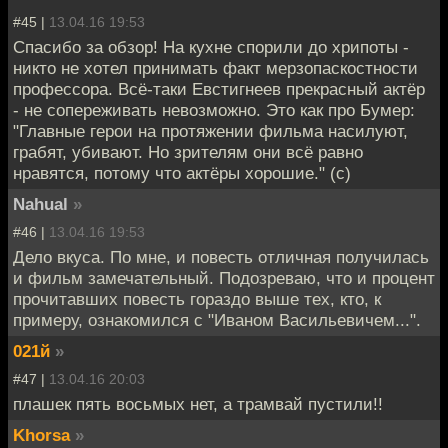
#45 |
13.04.16 19:53
Спасибо за обзор! На кухне спорили до хрипоты -
никто не хотел принимать факт мерзопаскостности
профессора. Всё-таки Евстигнеев прекрасный актёр
- не сопереживать невозможно. Это как про Бумер:
"Главные герои на протяжении фильма насилуют,
грабят, убивают. Но зрителям они всё равно
нравятся, потому что актёры хорошие." (с)
Nahual
»
#46 |
13.04.16 19:53
Дело вкуса. По мне, и повесть отличная получилась
и фильм замечательный. Подозреваю, что и процент
прочитавших повесть гораздо выше тех, кто, к
примеру, ознакомился с "Иваном Васильевичем...".
021й
»
#47 |
13.04.16 20:03
плашек пять восьмых нет, а трамвай пустили!!
Khorsa
»