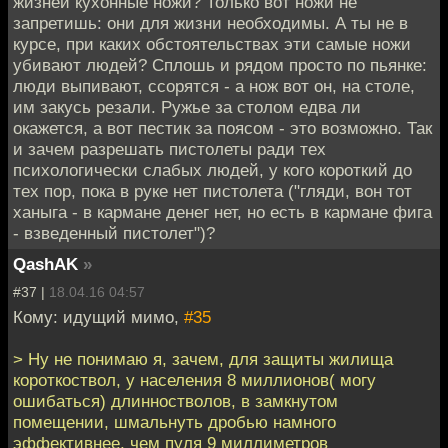
жизней кухонные ножи? Только вот ножи не
запретишь: они для жизни необходимы. А ты не в
курсе, при каких обстоятельствах эти самые ножи
убивают людей? Сплошь и рядом просто по пьянке:
люди выпивают, ссорятся - а нож вот он, на столе,
им закусь резали. Ружье за столом едва ли
окажется, а вот пестик за поясом - это возможно. Так
и зачем разрешать пистолеты ради тех
психологически слабых людей, у кого короткий до
тех пор, пока в руке нет пистолета ("гляди, вон тот
ханыга - в кармане денег нет, но есть в кармане фига
- взведенный пистолет")?
QashAK
»
#37 |
18.04.16 04:57
Кому: идущий мимо,
#35
> Ну не понимаю я, зачем, для защиты жилища
короткоствол, у населения 8 миллионов( могу
ошибаться) длинностволов, в замкнутом
помещении, шмальнуть дробью намного
эффективнее, чем пуля 9 миллиметров