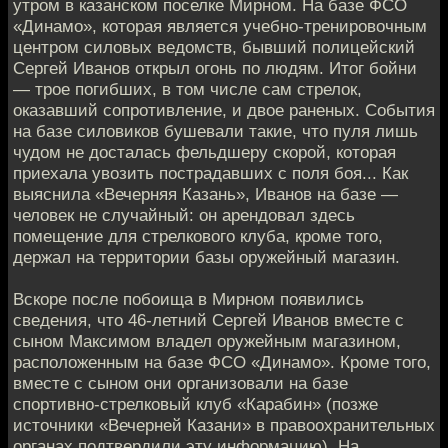
утром в казанском поселке Мирном. На базе ФСО
«Динамо», которая является учебно-тренировочным
центром силовых ведомств, бывший полицейский
Сергей Иванов открыл огонь по людям. Итог бойни
— трое погибших, в том числе сам стрелок,
оказавший сопротивление, и двое раненых. События
на базе силовиков бушевали такие, что пуля лишь
чудом не досталась фельдшеру скорой, которая
приехала увозить пострадавших с поля боя... Как
выяснила «Вечерняя Казань», Иванов на базе —
человек не случайный: он арендовал здесь
помещение для стрелкового клуба, кроме того,
держал на территории базы оружейный магазин.
Вскоре после побоища в Мирном появились
сведения, что 46-летний Сергей Иванов вместе с
сыном Максимом владел оружейным магазином,
расположенным на базе ФСО «Динамо». Кроме того,
вместе с сыном они организовали на базе
спортивно-стрелковый клуб «Карабин» (позже
источники «Вечерней Казани» в правоохранительных
органах подтвердили эту информацию). На