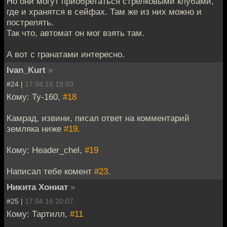
Но они могут приобретаться стрелковыми клубами,
где и хранятся в сейфах. Там же из них можно и
пострелять.
Так что, автомат он мог взять там.
А вот с гранатами интересно.
Ivan_Kurt
»
#24 |
17.04.16 19:50
Кому: Ту-160,
#18
Камрад, извини, писал ответ на комментарий
земляка ниже
#19
.
Кому: Header_chel,
#19
Написал тебе комент
#23
.
Никита Хониат
»
#25 |
17.04.16 20:07
Кому: Тартилл,
#11