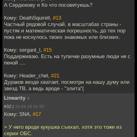
А Сердюкову и Ко что посоветуешь?
Кому: DeathSquirell,
#13
Частный рядовой случай, в масштабах страны -
пустяк и математическая погрешность, до тех пор
пока не коснулось твоих знакомых или близких.
Кому: sergant_l,
#15
Поддерживаю. Есть на тупичке разумные люди не с
пеной ....
Кому: Header_chel,
#21
Дураков везде хватает, посмотри на нашу думу или
звезд ТВ, а ведь вроде - "элита"(
Linearity
»
#32 |
18.04.16 01:50
Кому: SNA,
#17
> У него вроде кукушка съехал, хотя это тоже из
серии ОБС.