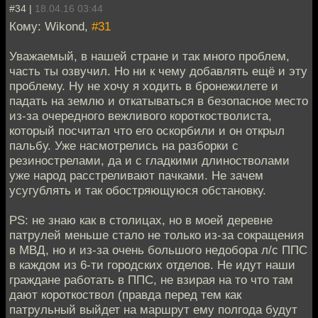
#34 |
18.04.16 03:44
Кому: Wikond,
#31
Уважаемый, в нашей стране и так много проблем,
часть ты озвучил. Но ни к чему добавлять ещё и эту
проблему. Ну не хочу я ходить в бронежилете и
падать на землю и откатываться в безопасное место
из-за очередного вежливого короткостволиста,
который посчитал что его оскорбили и он открыл
пальбу. Уже насмотрелись на разборки с
резинострелами, да и с гладкими длиностволами
уже народ расстреливают пачками. Не зачем
усугублять и так обостряющуюся обстановку.
PS: не знаю как в столицах, но в моей деревне
патрулей меньше стало не только из-за сокращения
в МВД, но и из-за очень большого недобора л/с ППС
в каждом из 6-ти городских отделов. Не идут наши
граждане работать в ППС, не взирая на то что там
дают короткоствол (правда перед тем как
патрульный выйдет на маршрут ему полгода будут