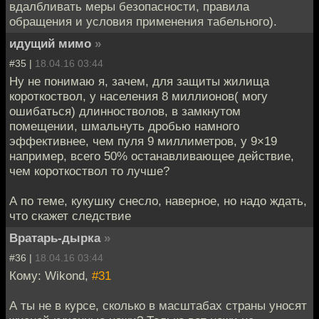
вдалбливать меры безопасности, правила
обращения и условия применения табельного).
идущий мимо
»
#35 |
18.04.16 03:44
Ну не понимаю я, зачем, для защиты жилища
короткоствол, у населения 8 миллионов( могу
ошибаться) длинностволов, в замкнутом
помещении, шмальнуть дробью намного
эффективнее, чем пуля 9 миллиметров, у 9×19
например, всего 50% останавливающее действие,
чем короткоствол то лучше?
А по теме, кукушку снесло, наверное, но надо ждать,
что скажет следствие
Вратарь-дырка
»
#36 |
18.04.16 03:44
Кому: Wikond,
#31
А ты не в курсе, сколько в масштабах страны уносят