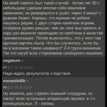
На моей памяти был такой случай - бугаю лет 50 с
небольшим сделали вполне себе вежливое
замечание, он развернулся и ушел, через 5 минут с
ружьем бежит. Хорошо, что мужики не робкие
нашлись рядом, с двух сторон налетели втроем,
отобрали ружжо раньше, чем он смог выстрелить и
пару раз ввалили прикладом по хребтине в качестве
транквилизации. Потом выяснилось, что у него там
крупная картечь была. Что бы случилось, если бы
он в магазине таким шваркнул? 2-4 трупа минимум.
Так что нагуй всех сторонников свободного ношения.
segabum
»
#7 |
17.04.16 12:53
Надо ждать результатов следствия.
mexanik40k
»
#8 |
17.04.16 13:34
Ну понятно, раз стрелял бывший сотрудник, то
нагнут всех остальных владельцев оружия, в т.ч.
потенциальных. Л - логика.