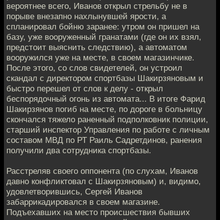
вероятнее всего, Иванов открыл стрельбу не в
порыве внезапно нахлынувшей ярости, а
спланировал бойню заранее: утром он пришел на
базу, уже вооруженный гранатами (где он их взял,
предстоит выяснить следствию), а автоматом
вооружился уже на месте, в своем магазинчике.
После этого, со слов свидетелей, он устроил
скандал с директором спортбазы Шакирзяновым и
быстро перешел от слов к делу - открыл
беспорядочный огонь из автомата... В итоге Фарид
Шакирзянов погиб на месте, по дороге в больницу
скончался тяжело раненный подполковник полиции,
старший инспектор Управления по работе с личным
составом МВД по РТ Раиль Садретдинов, ранения
получили два сотрудника спортбазы.
Расстреляв своего оппонента (по слухам, Иванов
давно конфликтовал с Шакирзяновым) и, видимо,
удовлетворившись, Сергей Иванов
забаррикадировался в своем магазине.
Подъехавших на место происшествия бывших