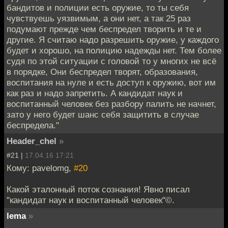
бандитов и полиции есть оружие, то ты себя
чувствуешь уязвимым, а они нет, а так 25 раз
подумают прежде чем беспредел творить и те и
другие. Я считаю надо разрешить оружие, у каждого
будет и хорошо, на полицию надежды нет. Тем более
судя по этой ситуации с головой то у многих не всё
в порядке, Они беспредел творят, образования,
воспитания на нуле и есть доступ к оружию, вот им
как раз и надо запретить. А кандидат наук и
воспитанный человек без разбору палить не начнет,
зато у него будет шанс себя защитить в случае
беспредела. "
Header_chel
»
#21 |
17.04.16 17:21
Кому: pavelomg,
#20
Какой эталонный поток сознания! Явно писал
"кандидат наук и воспитанный человек"©.
lema
»