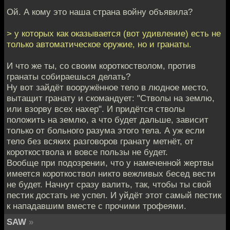
Ой. А кому это наша страна войну объявила?
> у которых как оказывается (вот удивление) есть не
только автоматическое оружие, но и гранаты.
И что же ты, со своим короткостволом, против
гранаты собираешься делать?
Ну вот зайдёт вооружённое тело в людное место,
вытащит гранату и скомандует: "Стволы на землю,
или взорву всех нахер". И придётся стволы
положить на землю, а что будет дальше, зависит
только от больного разума этого тела. А уж если
тело без всяких разговоров гранату метнёт, от
короткоствола и вовсе пользы не будет.
Вообще при подозрении, что у намеченной жертвы
имеется короткоствол никто вежливых бесед вести
не будет. Начнут сразу валить, так, чтобы ты свой
пестик достать не успел. И уйдёт этот самый пестик
к нападавшим вместе с прочими трофеями.
SAW
»