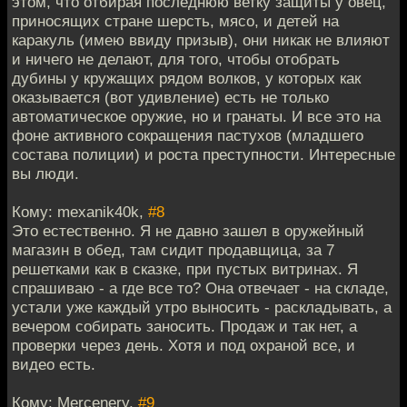
этом, что отбирая последнюю ветку защиты у овец,
приносящих стране шерсть, мясо, и детей на
каракуль (имею ввиду призыв), они никак не влияют
и ничего не делают, для того, чтобы отобрать
дубины у кружащих рядом волков, у которых как
оказывается (вот удивление) есть не только
автоматическое оружие, но и гранаты. И все это на
фоне активного сокращения пастухов (младшего
состава полиции) и роста преступности. Интересные
вы люди.
Кому: mexanik40k,
#8
Это естественно. Я не давно зашел в оружейный
магазин в обед, там сидит продавщица, за 7
решетками как в сказке, при пустых витринах. Я
спрашиваю - а где все то? Она отвечает - на складе,
устали уже каждый утро выносить - раскладывать, а
вечером собирать заносить. Продаж и так нет, а
проверки через день. Хотя и под охраной все, и
видео есть.
Кому: Mercenery,
#9