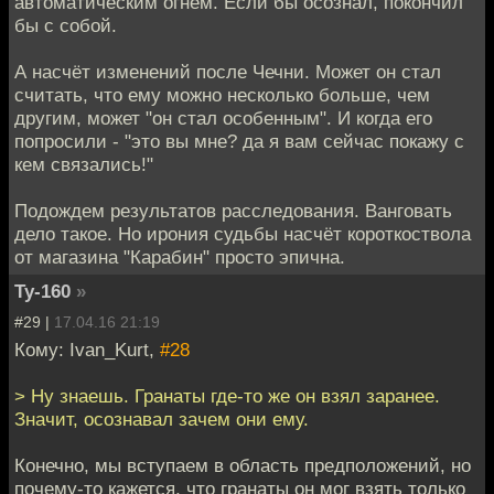
автоматическим огнём. Если бы осознал, покончил
бы с собой.
А насчёт изменений после Чечни. Может он стал
считать, что ему можно несколько больше, чем
другим, может "он стал особенным". И когда его
попросили - "это вы мне? да я вам сейчас покажу с
кем связались!"
Подождем результатов расследования. Ванговать
дело такое. Но ирония судьбы насчёт короткоствола
от магазина "Карабин" просто эпична.
Ту-160
»
#29 |
17.04.16 21:19
Кому: Ivan_Kurt,
#28
> Ну знаешь. Гранаты где-то же он взял заранее.
Значит, осознавал зачем они ему.
Конечно, мы вступаем в область предположений, но
почему-то кажется, что гранаты он мог взять только