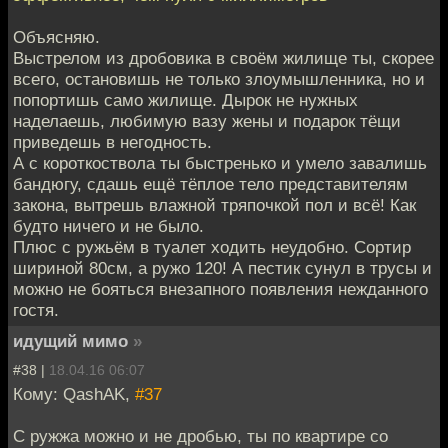
Объясняю.
Выстрелом из дробовика в своём жилище ты, скорее
всего, остановишь не только злоумышленника, но и
попортишь само жилище. Дырок не нужных
наделаешь, любимую вазу жены и подарок тёщи
приведешь в негодность.
А с короткоствола ты быстренько и умело завалишь
бандюгу, сдашь ещё тёплое тело представителям
закона, вытрешь влажной тряпочкой пол и всё! Как
будто ничего и не было.
Плюс с ружьём в туалет ходить неудобно. Сортир
шириной 80см, а ружо 120! А пестик сунул в трусы и
можно не бояться внезапного появления нежданного
гостя.
идущий мимо
»
#38 |
18.04.16 06:07
Кому: QashAK,
#37
С ружжа можно и не дробью, ты по квартире со