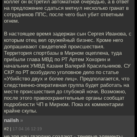
коллег он встретил автоматной очередью, а в ответ
на предложение сдаться метнул несколько гранат в
сотрудников ППС, после чего был убит ответным
огнем.
В настоящее время задержан сын Сергея Иванова, с
которым отец вел оружейный бизнес. Кроме него
допрашивают свидетелей происшествия.
Территория спортбазы в Мирном оцеплена, туда
прибыли глава МВД по РТ Артем Хохорин и
начальник УМВД Казани Валерий Красильников. СУ
СКР по РТ возбудило уголовное дело по статье
«Убийство двух и более лиц». Предполагается, что
следственно-оперативная группа будет работать на
месте происшествия до глубокой ночи. Возможно,
после этого правоохранительные органы сообщат
подробности ЧП в Мирном. Пока их комментарии
крайне скупы.
nailsh
»
#2 |
17.04.16 12:19
не зря нац.гвардию создают - теневые элементы