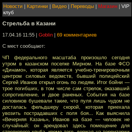
Новости
|
Картинки
|
Видео
|
Переводы
|
Магазин
|
VIP
клуб
Стрельба в Казани
17.04.16 11:55
|
Goblin
|
69 комментариев
С мест сообщают:
ЧП федерального масштаба произошло сегодня
утром в казанском поселке Мирном. На базе ФСО
«Динамо», которая является учебно-тренировочным
центром силовых ведомств, бывший полицейский
Сергей Иванов открыл огонь по людям. Итог бойни —
трое погибших, в том числе сам стрелок, оказавший
сопротивление, и двое раненых. События на базе
силовиков бушевали такие, что пуля лишь чудом не
досталась фельдшеру скорой, которая приехала
увозить пострадавших с поля боя... Как выяснила
«Вечерняя Казань», Иванов на базе — человек не
случайный: он арендовал здесь помещение для
стрелкового клуба, кроме того, держал на территории