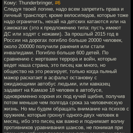
Кому: Thunderbringer,
#6
Следуя твоей логике, надо всем запретить права и
личный транспорт, кроме велосипедов, которые тоже
надо ограничить, нехай на детских катаются или на
самокатах (это к предложению типа: пусть имеют
ДС или ходят с ножами). За прошлый 2015 год в
России на дорогах погибло больше 20000 человек,
около 200000 получили ранения или стали
инвалидами. Погибло больше 600 детей. По
сравнению с жертвами террора и войн, которые
ведет наша страна, это писец как много, но
общество на это реагирует, только когда пьяный
мажор раскатает в асфальт остановку с
ожидающими автобус людьми, или кавказец
задавит на Камазе 18 человек в автобусе,
одновременно хороня их под кучей щебня, получив
потом меньше чем полгода срока за человеческую
жизнь. Но мы будем обращать внимание на психов с
оружием, которые грохнут одного-двух человек в
месяц, ибо это писец как важно и поднимает волну
противников уравнивания шансов, не понимая при