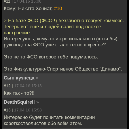
#11 |
17.04.16 15:08
Кому: Никита Хониат,
#10
> На базе ФСО (ФСО !) беззаботно торгует коммерс.
Теперь вот ещё и людей валит под плохое
настроение.
Интересуюсь, кому-то из регионального (хотя бы)
руководства ФСО уже стало тесно в кресле?
Это не то ФСО которое тебе подумалось.
Это Физкультурно-Спортивное Общество "Динамо".
Сын кузнеца
»
#12 |
17.04.16 15:13
Как так - то?!!
DeathSquirell
»
#13 |
17.04.16 15:58
Интересно будет почитать комментарии
короткостволистов обо всём этом.