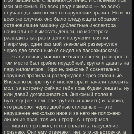
мои знакомые. Во всех (подчеркиваю — во всех)
случаях да, имело место нарушение правил. Но и во
всех же случаях оно было следующим образом:
остановившие машину доблестные инспектора
начинали не вымогать деньги, но мастерски
разводить как раз в целях получения взятки.
Например, один раз мой знакомый развернулся
через две сплошные (я сидел на пассажирском)
— ехали ночью, машин не было совсем, разворот в
том месте был крайне неудобный, кругаля давать на
пару километров. Короче, знакомый сознательно
нарушил правила и развернулся через сплошные.
Внезапно выпрыгнули инспектора и начали говорить,
мол, за встречку сейчас тебя прав будем лишать, ну
или давай договариваться. Знакомый полез в
бутылку (не в смысле грубить и хамить) и заявил,
что разворот через двойные сплошные — это
нарушение несколько иное и за него не положено
лишение прав, только штраф. А штраф мол
— пишите протокол, готов оплатить, нарушение
признаю. Они ему отвечают: нет, это же встречка, а