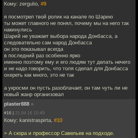
Кому: zergulio,
#9
я посмотрел твой ролик на канале по Шарию
ты может главного не понял, почему мы на него так
накинулись
Шарий не уважает выбора народа Донбасса, а
следовательно сам народ Донбасса
он это показывал всегда
в последний раз особенно ярко
именно поэтому ему и его людям тут делать нечего
и не надо говорить, что толя сделал для Донбасса
охереть как много, это не так
а укросми он пусть разоблачает, он там чуть ли не
новый жанр организовал
plaster888
»
#16 |
21.04.16 15:49
Кому: kanistraspirta,
#10
> А скора и профессор Савельев на подходе.