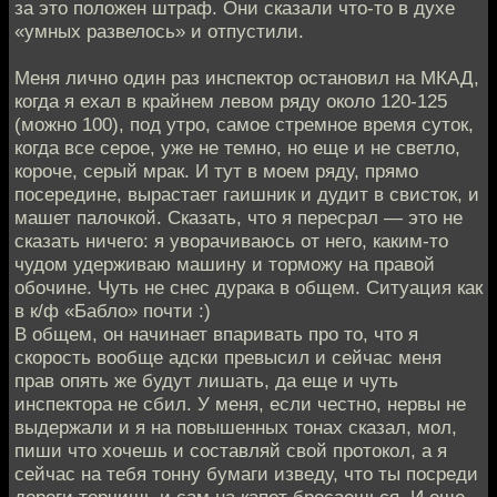
за это положен штраф. Они сказали что-то в духе
«умных развелось» и отпустили.
Меня лично один раз инспектор остановил на МКАД,
когда я ехал в крайнем левом ряду около 120-125
(можно 100), под утро, самое стремное время суток,
когда все серое, уже не темно, но еще и не светло,
короче, серый мрак. И тут в моем ряду, прямо
посередине, вырастает гаишник и дудит в свисток, и
машет палочкой. Сказать, что я пересрал — это не
сказать ничего: я уворачиваюсь от него, каким-то
чудом удерживаю машину и торможу на правой
обочине. Чуть не снес дурака в общем. Ситуация как
в к/ф «Бабло» почти :)
В общем, он начинает впаривать про то, что я
скорость вообще адски превысил и сейчас меня
прав опять же будут лишать, да еще и чуть
инспектора не сбил. У меня, если честно, нервы не
выдержали и я на повышенных тонах сказал, мол,
пиши что хочешь и составляй свой протокол, а я
сейчас на тебя тонну бумаги изведу, что ты посреди
дороги торчишь и сам на капот бросаешься. И еще