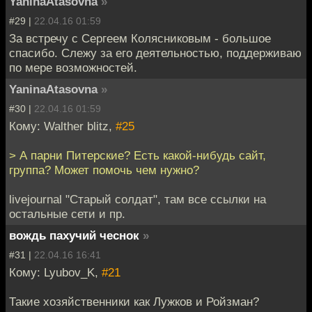
YaninaAtasovna
»
#29 |
22.04.16 01:59
За встречу с Сергеем Колясниковым - большое
спасибо. Слежу за его деятельностью, поддерживаю
по мере возможностей.
YaninaAtasovna
»
#30 |
22.04.16 01:59
Кому: Walther blitz,
#25
> А парни Питерские? Есть какой-нибудь сайт,
группа? Может помочь чем нужно?
livejournal "Старый солдат", там все ссылки на
остальные сети и пр.
вождь пахучий чеснок
»
#31 |
22.04.16 16:41
Кому: Lyubov_K,
#21
Такие хозяйственники как Лужков и Ройзман?