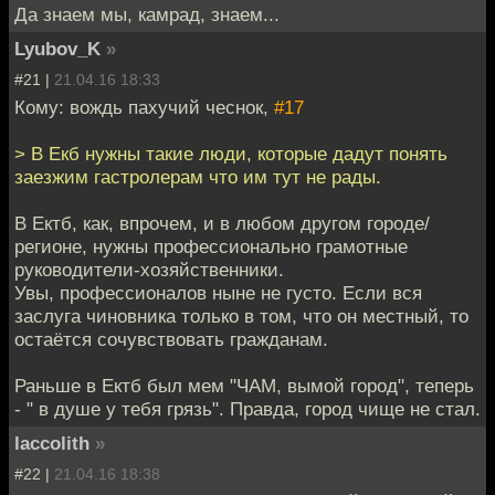
Да знаем мы, камрад, знаем...
Lyubov_K
»
#21 |
21.04.16 18:33
Кому: вождь пахучий чеснок,
#17
> В Екб нужны такие люди, которые дадут понять
заезжим гастролерам что им тут не рады.
В Ектб, как, впрочем, и в любом другом городе/
регионе, нужны профессионально грамотные
руководители-хозяйственники.
Увы, профессионалов ныне не густо. Если вся
заслуга чиновника только в том, что он местный, то
остаётся сочувствовать гражданам.
Раньше в Ектб был мем "ЧАМ, вымой город", теперь
- " в душе у тебя грязь". Правда, город чище не стал.
laccolith
»
#22 |
21.04.16 18:38