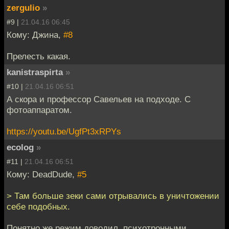
zergulio
»
#9 |
21.04.16 06:45
Кому: Джина,
#8
Прелесть какая.
kanistraspirta
»
#10 |
21.04.16 06:51
А скора и профессор Савельев на подходе. С
фотоаппаратом.
https://youtu.be/UgfPt3xRPYs
ecolog
»
#11 |
21.04.16 06:51
Кому: DeadDude,
#5
> Там больше зеки сами отрывались в уничтожении
себе подобных.
Понятно же режим доводил, психотронными