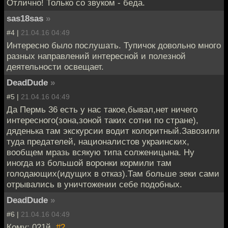
Отлично! Только со звуком - беда.
sas18sas
»
#4 |
21.04.16 04:49
Интересно было послушать. Тупичок довольно много
разных направлений интересной и полезной
деятельности освещает.
DeadDude
»
#5 |
21.04.16 04:49
Да Пермь 36 есть у нас такое,бывал,нет ничего
интересного(зона,зоной таких сотни по стране),
дяденька там экскурсии водит колоритный.Завозили
туда предателей, националистов украинских,
вообщем мразь всякую типа солженицына. Ну
иногда из большой воронки кормили там
голодающих(идущих в отказ).Там больше зеки сами
отрывались в уничтожении себе подобных.
DeadDude
»
#6 |
21.04.16 04:49
Кому: 021й,
#2