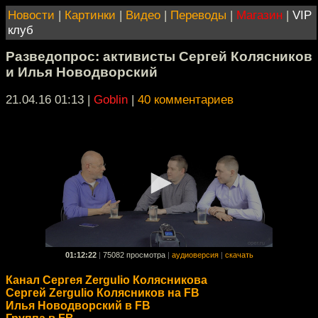
Новости
|
Картинки
|
Видео
|
Переводы
|
Магазин
|
VIP
клуб
Разведопрос: активисты Сергей Колясников
и Илья Новодворский
21.04.16 01:13
|
Goblin
|
40 комментариев
01:12:22
|
75082 просмотра
|
аудиоверсия
|
скачать
Канал Сергея Zergulio Колясникова
Сергей Zergulio Колясников на FB
Илья Новодворский в FB