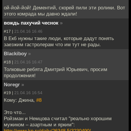
ой-йой-йой! Дементий, скорей пили эти ролики. Вот
этого комрада мы давно ждали!
вождь пахучий чеснок
»
#17 |
21.04.16 16:46
В Екб нужны такие люди, которые дадут понять
заезжим гастролерам что им тут не рады.
Blackiboy
»
#18 |
21.04.16 16:47
Толковые ребята Дмитрий Юрьевич, просим
продолжения!
Noregr
»
#19 |
21.04.16 16:54
Кому: Джина,
#8
Это что...
Ройзман и Немцова считал "реально хорошим
мужиком – азартным и ярким":
http://www.kp.ru/daily/26348.5/3230490/