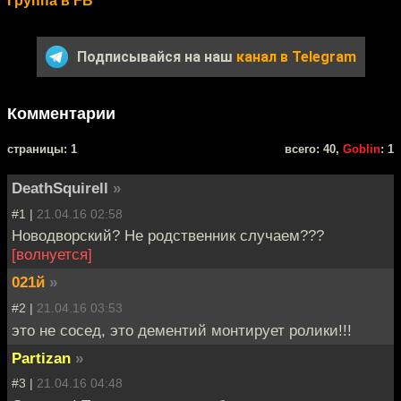
Группа в FB
Подписывайся на наш
канал в Telegram
Комментарии
cтраницы: 1
всего: 40,
Goblin
: 1
DeathSquirell
»
#1 |
21.04.16 02:58
Новодворский? Не родственник случаем???
[волнуется]
021й
»
#2 |
21.04.16 03:53
это не сосед, это дементий монтирует ролики!!!
Partizan
»
#3 |
21.04.16 04:48