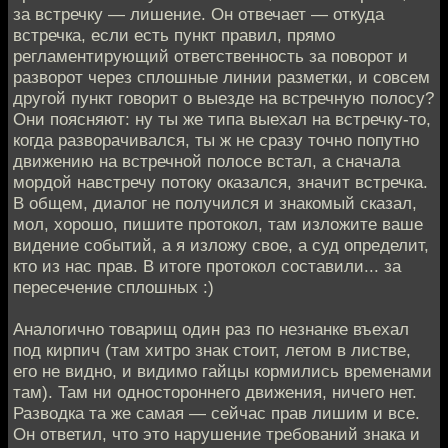
за встречку — лишение. Он отвечает — откуда
встречка, если есть пункт правил, прямо
регламентирующий ответственность за поворот и
разворот через сплошные линии разметки, и совсем
другой пункт говорит о выезде на встречную полосу?
Они поясняют: ну ты же типа выехал на встречку-то,
когда разворачивался, ты ж не сразу точно попутно
движению на встречной полосе встал, а сначала
мордой навстречу потоку оказался, значит встречка.
В общем, диалог не получился и знакомый сказал,
мол, хорошо, пишите протокол, там изложите ваше
видение событий, а я изложу свое, а суд определит,
кто из нас прав. В итоге протокол составили... за
пересечение сплошных :)
Аналогично товарищ один раз по незнанке въехал
под кирпич (там хитро знак стоит, летом в листве,
его не видно, и видимо гайцы кормились временами
там). Там ни одностороннего движения, ничего нет.
Разводка та же самая — сейчас прав лишим и все.
Он ответил, что это нарушение требований знака и