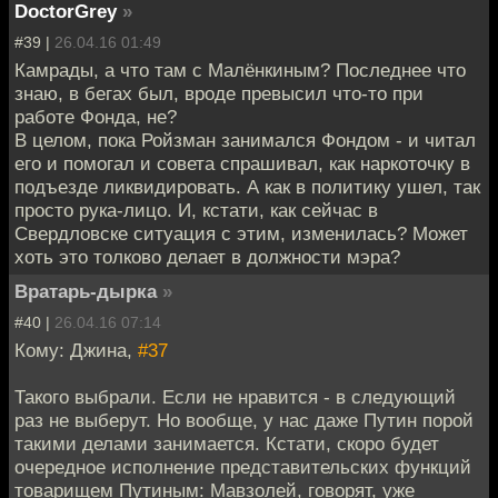
DoctorGrey
»
#39 |
26.04.16 01:49
Камрады, а что там с Малёнкиным? Последнее что
знаю, в бегах был, вроде превысил что-то при
работе Фонда, не?
В целом, пока Ройзман занимался Фондом - и читал
его и помогал и совета спрашивал, как наркоточку в
подъезде ликвидировать. А как в политику ушел, так
просто рука-лицо. И, кстати, как сейчас в
Свердловске ситуация с этим, изменилась? Может
хоть это толково делает в должности мэра?
Вратарь-дырка
»
#40 |
26.04.16 07:14
Кому: Джина,
#37
Такого выбрали. Если не нравится - в следующий
раз не выберут. Но вообще, у нас даже Путин порой
такими делами занимается. Кстати, скоро будет
очередное исполнение представительских функций
товарищем Путиным: Мавзолей, говорят, уже