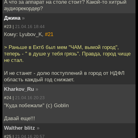
А что за аппарат на столе стоит? Какой-то хитрый
аудиорекордер?
Джина
»
#23 |
21.04.16 18:44
Кому: Lyubov_K,
#21
> Раньше в Ектб был мем "ЧАМ, вымой город",
теперь - " в душе у тебя грязь". Правда, город чище
не стал.
И не станет - долю поступлений в город от НДФЛ
область каждый год снижает.
Kharkov_Ru
»
#24 |
21.04.16 20:23
"Куда побежали" (с) Goblin
Давай еще!!!
Walther blitz
»
#25 |
21.04.16 20:57