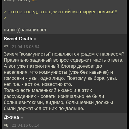
> это не сосед, это дементий монтирует ролики!!!
>
пилит))запиливает
Sweet Death
»
#7 |
21.04.16 05:54
Зачем "коммунисты" появляются рядом с парнасом?
Правильно заданный вопрос содержит часть ответа.
А вот уже патриотичный блогер донесет до
населения, что коммунисты (уже без кавычек) и
гомосеки - увы, одно лицо. Поэтому выбора, увы,
нет, т.е. - вот он, известно кто.
Только есть маленький нюанс и в этих
рассуждениях - советы изначально не были
большевитскими, видимо, большевики должны
были держаться от них по-дальше.
Джина
»
#8 |
21.04.16 06:14