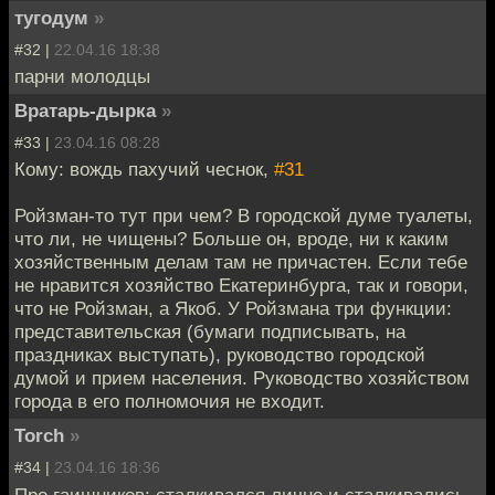
тугодум
»
#32 |
22.04.16 18:38
парни молодцы
Вратарь-дырка
»
#33 |
23.04.16 08:28
Кому: вождь пахучий чеснок,
#31
Ройзман-то тут при чем? В городской думе туалеты,
что ли, не чищены? Больше он, вроде, ни к каким
хозяйственным делам там не причастен. Если тебе
не нравится хозяйство Екатеринбурга, так и говори,
что не Ройзман, а Якоб. У Ройзмана три функции:
представительская (бумаги подписывать, на
праздниках выступать), руководство городской
думой и прием населения. Руководство хозяйством
города в его полномочия не входит.
Torch
»
#34 |
23.04.16 18:36
Про гаишников: сталкивался лично и сталкивались