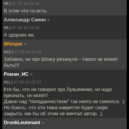
#8 |
07.05.16 01:24
В этом что-то есть.
Александр Савин
»
#9 |
07.05.16 01:45
А здорово же.
Whisper
»
#10 |
07.05.16 01:54
Забавно, но про Шпагу резануло - такого не может
быть!!!
Роман_ИС
»
#11 |
07.05.16 02:27
Кто бы, что ни говорил про Лукьяненко, но надо
признать, он могёт!
Давно над "попаданчеством" так никто не смеялся. :)
Но боюсь, что эта тема наврятли будет скоро
закрыта. как бы об этом не мечтал автор. ;)
DrunkLeutenant
»