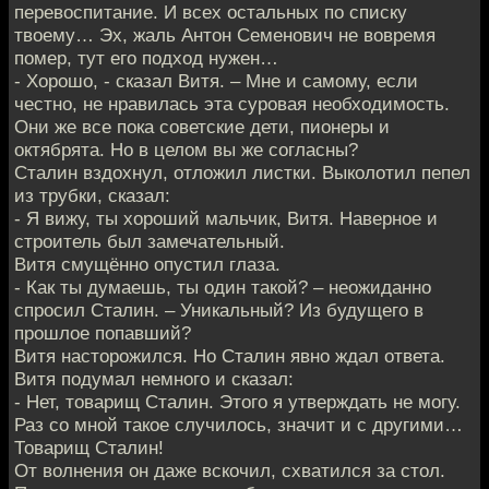
перевоспитание. И всех остальных по списку
твоему… Эх, жаль Антон Семенович не вовремя
помер, тут его подход нужен…
- Хорошо, - сказал Витя. – Мне и самому, если
честно, не нравилась эта суровая необходимость.
Они же все пока советские дети, пионеры и
октябрята. Но в целом вы же согласны?
Сталин вздохнул, отложил листки. Выколотил пепел
из трубки, сказал:
- Я вижу, ты хороший мальчик, Витя. Наверное и
строитель был замечательный.
Витя смущённо опустил глаза.
- Как ты думаешь, ты один такой? – неожиданно
спросил Сталин. – Уникальный? Из будущего в
прошлое попавший?
Витя насторожился. Но Сталин явно ждал ответа.
Витя подумал немного и сказал:
- Нет, товарищ Сталин. Этого я утверждать не могу.
Раз со мной такое случилось, значит и с другими…
Товарищ Сталин!
От волнения он даже вскочил, схватился за стол.