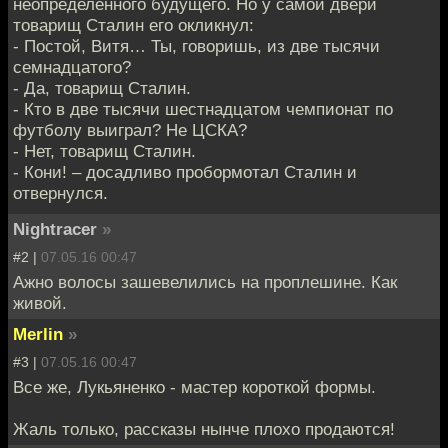
неопределённого будущего. Но у самой двери
товарищ Сталин его окликнул:
- Постой, Витя… Ты, говоришь, из две тысячи
семнадцатого?
- Да, товарищ Сталин.
- Кто в две тысячи шестнадцатом чемпионат по
футболу выиграл? Не ЦСКА?
- Нет, товарищ Сталин.
- Кони! – досадливо пробормотал Сталин и
отвернулся.
Nightracer
»
#2 |
07.05.16 00:47
Ажно волосы зашевелились на проплешине. Как
живой.
Merlin
»
#3 |
07.05.16 00:47
Все же, Лукьяненко - мастер короткой формы.
Жаль только, рассказы нынче плохо продаются!