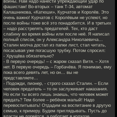
войны. Нам надо нанести упреждающий удар по
фашистам! Во-вторых – танк Т-34, автомат
Калашникова, «Катюши», Курчатов и Королёв. Это
очень важно! Курчатов с Королёвым не успеют, но
после войны тоже всё это понадобится. И в третьих
– надо расстрелять предателей. Тех, кто даст
слабину во время войны или после неё. Я написал
полный список, он у Александра Николаевича…
Сталин молча достал из папки лист, стал читать,
посасывая уже погасшую трубку. Потом спросил:
- Хрущёва обязательно?
- В первую очередь! – с жаром сказал Витя. – Хотя
нет. В первую очередь – Горбачёва. Я понимаю, ему
пока всего девять лет, но он… вы не
представляете…
- Подожди, пионер, - строго сказал Сталин. – Если
человек предатель – то он заслуживает наказания.
Но если ты всего лишь знаешь, что человек может
предать? Тем более – ребёнок малый! Надо
перевоспитывать! Отдадим на воспитание в другую
семью, к примеру. Будем приглядывать. Пусть до
власти не дорвётся, а работает в колхозе,