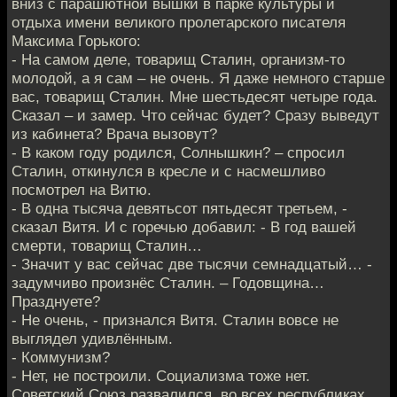
вниз с парашютной вышки в парке культуры и
отдыха имени великого пролетарского писателя
Максима Горького:
- На самом деле, товарищ Сталин, организм-то
молодой, а я сам – не очень. Я даже немного старше
вас, товарищ Сталин. Мне шестьдесят четыре года.
Сказал – и замер. Что сейчас будет? Сразу выведут
из кабинета? Врача вызовут?
- В каком году родился, Солнышкин? – спросил
Сталин, откинулся в кресле и с насмешливо
посмотрел на Витю.
- В одна тысяча девятьсот пятьдесят третьем, -
сказал Витя. И с горечью добавил: - В год вашей
смерти, товарищ Сталин…
- Значит у вас сейчас две тысячи семнадцатый… -
задумчиво произнёс Сталин. – Годовщина…
Празднуете?
- Не очень, - признался Витя. Сталин вовсе не
выглядел удивлённым.
- Коммунизм?
- Нет, не построили. Социализма тоже нет.
Советский Союз развалился, во всех республиках