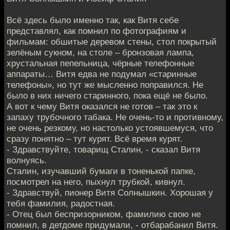
Всё здесь было именно так, как Витя себе
представлял, как помнил по фотографиям и
фильмам: обшитые деревом стены, стол покрытый
зелёным сукном, на столе – бронзовая лампа,
хрустальная пепельница, чёрные телефонные
аппараты… Витя едва не подумал «старинные
телефоны», но тут же мысленно поправился. Не
было в них ничего старинного, пока ещё не было.
А вот к чему Витя оказался не готов – так это к
запаху трубочного табака. Не очень-то и противному,
не очень резкому, но настолько устоявшемуся, что
сразу понятно – тут курят. Всё время курят.
- Здравствуйте, товарищ Сталин, - сказал Витя
волнуясь.
Сталин, изучавший бумаги в тоненькой папке,
посмотрел на него, пыхнул трубкой, кивнул.
- Здравствуй, пионер Витя Солнышкин. Хорошая у
тебя фамилия, радостная.
- Отец был беспризорником, фамилию свою не
помнил, в детдоме придумали, - отбарабанил Витя.