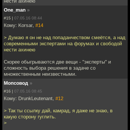
нести ахинею
One_man
»
#15 |
07.05.16 08:44
Кому: Korsar,
#14
> Думаю я он не над попаданчеством смеётся, а над
современными экспертами на форумах и свободой
нести ахинею
Скорее обыгрываются две вещи - "эксперты" и
сложность выбора решения в задаче со
множественным неизвестными.
Мопсовод
»
#16 |
07.05.16 08:45
Кому: DrunkLeutenant,
#12
> Так ты ссылку дай, камрад, я даже не знаю, в
какую сторону гуглить.
>