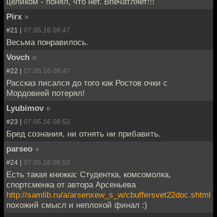
целиком - понял, что нет. Впечатляет!!!
Pirx
»
#21 |
07.05.16 08:47
Весьма понравилось.
Vovch
»
#22 |
07.05.16 08:47
Рассказ писался до того как Ростов очки с
Мордовией потерял!
Lyubimov
»
#23 |
07.05.16 08:52
Бред сознания, ни отнять ни прибавить.
parseo
»
#24 |
07.05.16 08:52
Есть такая книжка: Студентка, комсомолка,
спортсменка от автора Арсеньева
http://samlib.ru/a/arsenxew_s_w/cbuffersvet22doc.shtml
похожий смысл и неплохой финал :)