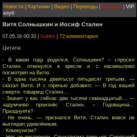
Новости
|
Картинки
|
Видео
|
Переводы
|
Магазин
|
VIP
клуб
Витя Солнышкин и Иосиф Сталин
07.05.16 00:33
|
Goblin
|
72 комментария
Цитата:
- В каком году родился, Солнышкин? – спросил
Сталин, откинулся в кресле и с насмешливо
посмотрел на Витю.
- В одна тысяча девятьсот пятьдесят третьем, —
сказал Витя. И с горечью добавил: — В год вашей
смерти, товарищ Сталин…
- Значит у вас сейчас две тысячи семнадцатый… —
задумчиво произнёс Сталин. – Годовщина…
Празднуете?
- Не очень, — признался Витя. Сталин вовсе не
выглядел удивлённым.
- Коммунизм?
- Нет, не построили. Социализма тоже нет. Советский