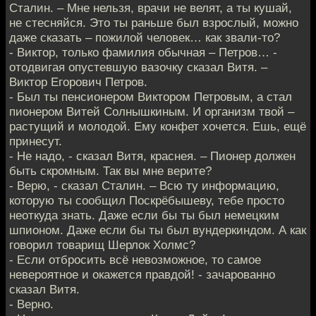
Сталин. – Мне нельзя, врачи не велят, а ты кушай,
не стесняйся. Это ты раньше был взрослый, можно
даже сказать – пожилой человек… как звали-то?
- Виктор, только фамилия обычная – Петров… -
отодвигая опустевшую вазочку сказал Витя. –
Виктор Егорович Петров.
- Был ты пенсионером Виктором Петровым, а стал
пионером Витей Солнышкиным. И организм твой –
растущий и молодой. Ему конфет хочется. Ешь, ещё
принесут.
- Не надо, - сказал Витя, краснея. – Пионер должен
быть скромным. Так вы мне верите?
- Верю, - сказал Сталин. – Всю ту информацию,
которую ты сообщил Поскрёбышеву, тебе просто
неоткуда знать. Даже если бы ты был немецким
шпионом. Даже если бы ты был вундеркиндом. А как
говорил товарищ Шерлок Холмс?
- Если отбросить всё невозможное, то самое
невероятное и окажется правдой! - зачарованно
сказал Витя.
- Верно.