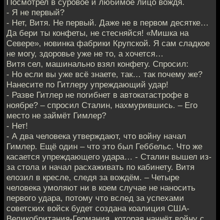
Посмотрел в суровое и любимое лицо вождя.
- Я не первый?
- Нет, Витя. Не первый. Даже не в первом десятке…
Да бери ты конфеты, не стесняйся! «Мишка на
Севере», новинка фабрики Крупской. Я сам сладкое
не могу, здоровье уже не то, а хочется…
Витя сел, машинально взял конфету. Спросил:
- Но если вы уже всё знаете, так… так почему же?
Нанесите по Гитлеру упреждающий удар!
- Разве Гитлер не погибнет в автокатастрофе в
ноябре? – спросил Сталин, нахмурившись. – Его
место не займёт Гимлер?
- Нет!
- А два человека утверждают, что войну начал
Гимлер. Ещё один – что это был Геббельс. Что же
касается упреждающего удара… - Сталин вышел из-
за стола и начал расхаживать по кабинету. Витя
елозил в кресле, следя за вождём. – Четыре
человека умоляют ни в коем случае не наносить
первого удара, потому что вслед за успехами
советских войск будет создана коалиция США-
Великобритания-Германия, которая начнёт войну с