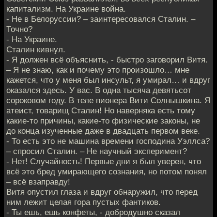
капитализм. На Украине война.
- Не в Белоруссии? – заинтересовался Сталин. –
Точно?
- На Украине.
Сталин кивнул.
- Я должен всё объяснить, - быстро заговорил Витя.
– Я не знаю, как и почему это произошло… мне
кажется, что у меня был инсульт, я умирал… и вдруг
оказался здесь. У вас. В одна тысяча девятьсот
сороковом году. В теле пионера Вити Солнышкина. Я
атеист, товарищ Сталин! Но наверняка есть тому
какие-то причины, какие-то физические законы, не
до конца изученные даже в двадцать первом веке.
- То есть это не машина времени господина Уэллса?
– спросил Сталин. – Не научный эксперимент?
- Нет! Случайность! Первые дни я был уверен, что
всё это бред умирающего сознания, но потом понял
– всё взаправду!
Витя опустил глаза и вдруг обнаружил, что перед
ним лежит целая гора пустых фантиков.
- Ты ешь, ешь конфеты, - добродушно сказал