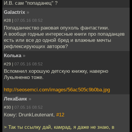
И.В. сам "попаданец" ?
Galactrix
»
#28 |
07.05.16 08:52
Попаданчество раковая опухоль фантастики.
А вообще годные интересные книги про попаданцев
есть или все до одной бред и влажные мечты
рефлексирующих авторов?
Колька
»
#29 |
07.05.16 08:52
Вспомнил хорошую детскую книжку, наверно
Лукьяненко тоже.
http://seosemci.com/images/56ac505c9b0ba.jpg
ЛекаБанк
»
#30 |
07.05.16 08:52
Кому: DrunkLeutenant,
#12
> Так ты ссылку дай, камрад, я даже не знаю, в