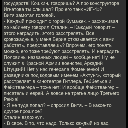
государств! Кошкин, говоришь? А про конструктора
Игнатова ты слышал? Про его танк «ИГ-4»?
Витя замотал головой.
- Каждый приходит с горой бумажек, - расхаживая
по кабинету говорил Сталин. – Каждый говорит –
этого наградить, этого расстрелять. Все
кровожадные, у меня Берия отказывается с вами
работать, представляешь? Впрочем, его понять
можно, его тоже требуют расстрелять. И наградить.
Половины названных людей – вообще нет! Ну не
служит в Красной Армии военспец Аркадий
Штуцкий! Нет у нас генерала Фоменченко! И
разведчика под кодовым именем «Ахтунг», который
расстреляет в кинотеатре Гитлера, Геббельса и
Фейхтвангера – тоже нет! И вообще Фейхтвангер –
писатель и еврей. А вовсе не третье лицо Третьего
Рейха!
- Я не туда попал? – спросил Витя. – В какое-то
другое прошлое?
Сталин вздохнул.
- В своё. В то, что надо. Только каждый из вас,