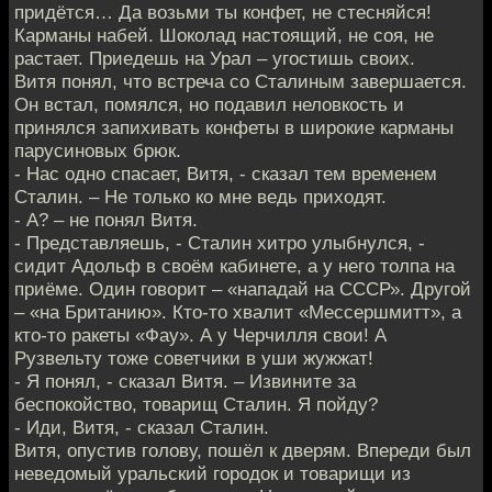
придётся… Да возьми ты конфет, не стесняйся!
Карманы набей. Шоколад настоящий, не соя, не
растает. Приедешь на Урал – угостишь своих.
Витя понял, что встреча со Сталиным завершается.
Он встал, помялся, но подавил неловкость и
принялся запихивать конфеты в широкие карманы
парусиновых брюк.
- Нас одно спасает, Витя, - сказал тем временем
Сталин. – Не только ко мне ведь приходят.
- А? – не понял Витя.
- Представляешь, - Сталин хитро улыбнулся, -
сидит Адольф в своём кабинете, а у него толпа на
приёме. Один говорит – «нападай на СССР». Другой
– «на Британию». Кто-то хвалит «Мессершмитт», а
кто-то ракеты «Фау». А у Черчилля свои! А
Рузвельту тоже советчики в уши жужжат!
- Я понял, - сказал Витя. – Извините за
беспокойство, товарищ Сталин. Я пойду?
- Иди, Витя, - сказал Сталин.
Витя, опустив голову, пошёл к дверям. Впереди был
неведомый уральский городок и товарищи из