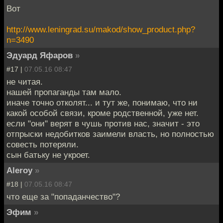
Вот
http://www.leningrad.su/makod/show_product.php?
n=3490
Эдуард Яфаров
»
#17 |
07.05.16 08:47
не читая.
нашей пропаганды там мало.
иначе точно отколят... и тут же, понимаю, что ни
какой особой связи, кроме родственной, уже нет.
если "они" верят в чушь против нас, значит - это
отпрыски недобитков заимели власть, но полностью
совесть потеряли.
сын батьку не укроет.
Aleroy
»
#18 |
07.05.16 08:47
что еще за "попаданчество"?
Эфим
»