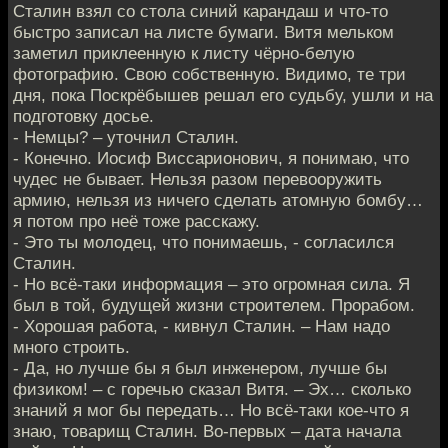
Сталин взял со стола синий карандаш и что-то
быстро записал на листе бумаги. Витя мельком
заметил приклеенную к листу чёрно-белую
фотографию. Свою собственную. Видимо, те три
дня, пока Поскрёбышев решал его судьбу, ушли и на
подготовку досье.
- Немцы? – уточнил Сталин.
- Конечно. Иосиф Виссарионович, я понимаю, что
чудес не бывает. Нельзя разом перевооружить
армию, нельзя из ничего сделать атомную бомбу…
я потом про неё тоже расскажу.
- Это ты молодец, что понимаешь, - согласился
Сталин.
- Но всё-таки информация – это огромная сила. Я
был в той, будущей жизни строителем. Прорабом.
- Хорошая работа, - кивнул Сталин. – Нам надо
много строить.
- Да, но лучше бы я был инженером, лучше бы
физиком! – с горечью сказал Витя. – Эх… сколько
знаний я мог бы передать… Но всё-таки кое-что я
знаю, товарищ Сталин. Во-первых – дата начала