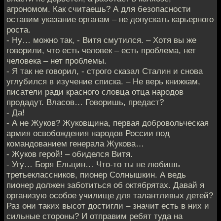
агрономом. Как считаешь? А для безопасности
оставим указание органам – не допускать карьерного
роста.
- Ну… можно так, - Витя смутился. – Хотя вы же
говорили, что есть человек – есть проблема, нет
человека – нет проблемы.
- Я так не говорил, - строго сказал Сталин и снова
углубился в изучение списка. – Не верь книжкам,
писатели ради красного словца отца народов
продадут. Власов… Говоришь, предаст?
- Да!
- А не Жуков? Жуковщина, первая добровольческая
армия освобождения народов России под
командованием генерала Жукова…
- Жуков герой! – обиделся Витя.
- Угу… Боря Ельцин… Что-то ты не любишь
третьеклассников, пионер Солнышкин. А ведь
пионер должен заботиться об октябрятах. Давай я
организую особое училище для талантливых детей?
Раз они таких высот достигли – значит есть в них и
сильные стороны? И отправим ребят туда на