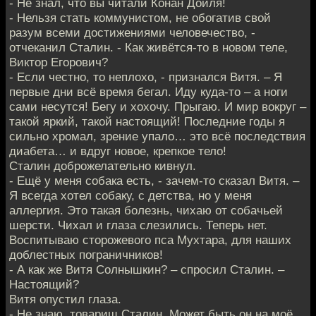
- Не знал, что вы читали Конан Дойля!
- Нельзя стать коммунистом, не обогатив свой
разум всеми достижениями человечество, -
отчеканил Сталин. - Как живётся-то в новом теле,
Виктор Егорович?
- Если честно, то неплохо, - признался Витя. – Я
первые дни всё время бегал. Иду куда-то – а ноги
сами несутся! Бегу и хохочу. Прыгаю. И мир вокруг –
такой яркий, такой настоящий! Последние годы я
сильно хромал, зрение упало… это всё последствия
диабета… и вдруг новое, крепкое тело!
Сталин доброжелательно кивнул.
- Ещё у меня собака есть, - зачем-то сказал Витя. –
Я всегда хотел собаку, с детства, но у меня
аллергия. Это такая болезнь, чихаю от собачьей
шерсти. Чихал и глаза слезились. Теперь нет.
Воспитываю сторожевого пса Мухтара, для наших
доблестных пограничников!
- А как же Витя Солнышкин? – спросил Сталин. –
Настоящий?
Витя опустил глаза.
- Не знаю, товарищ Сталин. Может быть он на моё