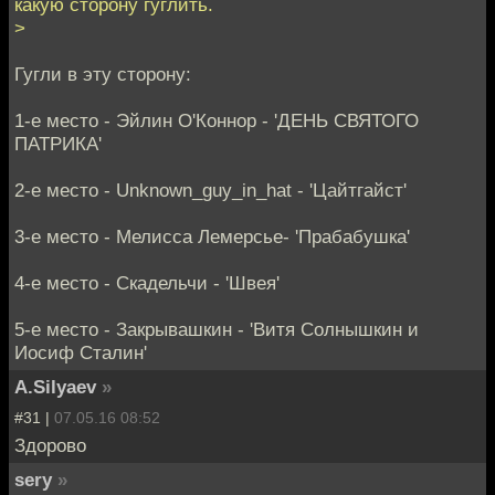
какую сторону гуглить.
>
Гугли в эту сторону:
1-e место - Эйлин О'Коннор - 'ДЕНЬ СВЯТОГО
ПАТРИКА'
2-e место - Unknown_guy_in_hat - 'Цайтгайст'
3-e место - Мелисса Лемерсье- 'Прабабушка'
4-e место - Скадельчи - 'Швея'
5-e место - Закрывашкин - 'Витя Солнышкин и
Иосиф Сталин'
A.Silyaev
»
#31 |
07.05.16 08:52
Здорово
sery
»