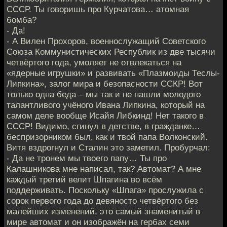
СССР. Ты говоришь про Курчатова… атомная
бомба?
- Да!
- А Вилен Прохоров, военнослужащий Советского
Союза Коммунистических Республик из две тысячи
четвёртого года, умоляет не отвлекаться на
«ядерные игрушки» и развивать «Плазмоиды Теслы-
Липкина», залог мира и безопасности ССКР! Вот
только одна беда – мы так и не нашли молодого
талантливого учёного Ивана Липкина, который на
самом деле вообще Исайя Либкинд! Нет такого в
СССР! Видимо, сгинул в детстве, в гражданке…
беспризорником был, как и твой папа Волконский.
Витя вздрогнул и Сталин это заметил. Пробурчал:
- Да не тронем мы твоего папу… Ты про
Калашникова мне написал, так? Автомат? А мне
каждый третий велит Шпагина во всём
поддерживать. Поскольку «Шпага» прослужила с
сорок первого года до девяносто четвёртого без
малейших изменений, это самый знаменитый в
мире автомат и он изображён на гербах семи