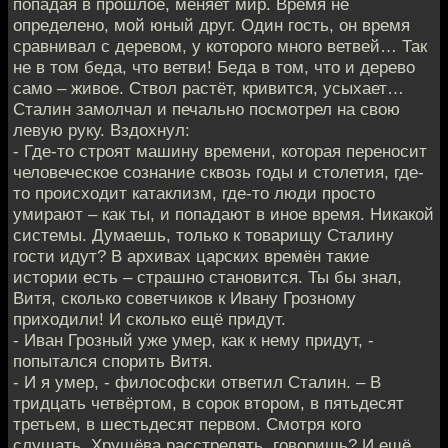
попадая в прошлое, меняет мир. Время не
определено, мой юный друг. Один гость, он время
сравнивал с деревом, у которого много ветвей… Так
не в том беда, что ветви! Беда в том, что и дерево
само – живое. Ствол растёт, кривится, усыхает…
Сталин замолчал и печально посмотрел на свою
левую руку. Вздохнул:
- Где-то строят машину времени, которая переносит
человеческое сознание сквозь годы и столетия, где-
то происходит катаклизм, где-то люди просто
умирают – как ты, и попадают в иное время. Никакой
системы. Думаешь, только к товарищу Сталину
гости идут? В архивах царских времён такие
истории есть – страшно становится. Ты бы знал,
Витя, сколько советчиков к Ивану Грозному
приходили! И сколько ещё придут.
- Иван Грозный уже умер, как к нему придут, -
попытался спорить Витя.
- И я умер, - философски ответил Сталин. – В
тридцать четвёртом, в сорок втором, в пятьдесят
третьем, в шестьдесят первом. Смотря кого
слушать. Хрущёва расстрелять, говоришь? И ещё