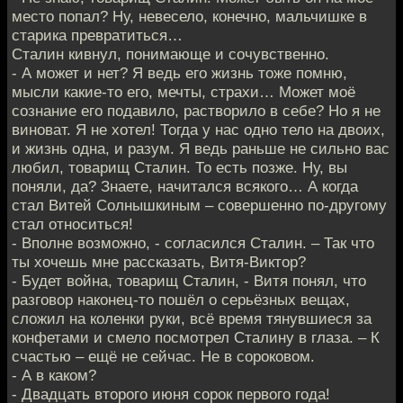
место попал? Ну, невесело, конечно, мальчишке в
старика превратиться…
Сталин кивнул, понимающе и сочувственно.
- А может и нет? Я ведь его жизнь тоже помню,
мысли какие-то его, мечты, страхи… Может моё
сознание его подавило, растворило в себе? Но я не
виноват. Я не хотел! Тогда у нас одно тело на двоих,
и жизнь одна, и разум. Я ведь раньше не сильно вас
любил, товарищ Сталин. То есть позже. Ну, вы
поняли, да? Знаете, начитался всякого… А когда
стал Витей Солнышкиным – совершенно по-другому
стал относиться!
- Вполне возможно, - согласился Сталин. – Так что
ты хочешь мне рассказать, Витя-Виктор?
- Будет война, товарищ Сталин, - Витя понял, что
разговор наконец-то пошёл о серьёзных вещах,
сложил на коленки руки, всё время тянувшиеся за
конфетами и смело посмотрел Сталину в глаза. – К
счастью – ещё не сейчас. Не в сороковом.
- А в каком?
- Двадцать второго июня сорок первого года!