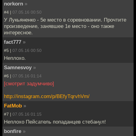
norkorn
»
#4 |
07.05.16 00:50
У Лукьяненко - 5е место в соревновании. Прочтите
произведение, занявшее 1е место - оно также
интересное.
fact777
»
#5 |
07.05.16 00:50
Неплохо.
Samnesvoy
»
#6 |
07.05.16 01:14
[смотрит задумчиво]
http://instagram.com/p/BEfyTqrvhVm/
FatMob
»
#7 |
07.05.16 01:15
Неплохо Пейсатель попаданцев стебанул!
bonfire
»