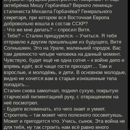
октябрёнка Мишу Горбачёва? Верного ленинца-
сталиниста Михаила Горбачёва? Генерального
секретаря, при котором вся Восточная Европа
добровольно вошла в состав ССКР?
- Что же мне делать? – спросил Витя.
- Тебе? – Сталин прищурился. – Учиться. Я тебя
отправлю к другим пришельцам из будущего, Витя
Солнышкин. Это на Урале, маленький городок. Вас
там девяносто четыре человека на данный момент.
Чувствую, будет ещё не одна сотня – к войне дело и
впрямь идёт, всё чаще гости приходят… Там и
взрослые, и молодёжь, и дети. В основном молодые,
видно не хочется вам в старые изношенные тела
попадать…
Сталин снова замолчал, поднял сухую, покрытую
старческой пигментацией руку, с отвращением на
неё посмотрел.
- Будете вспоминать, кто чего знает и умеет.
Строитель – так может чего полезного посоветуешь.
Может и пригодится что. Учись, сынок. Эта война не
для тебя, ну так строить нам всё равно много