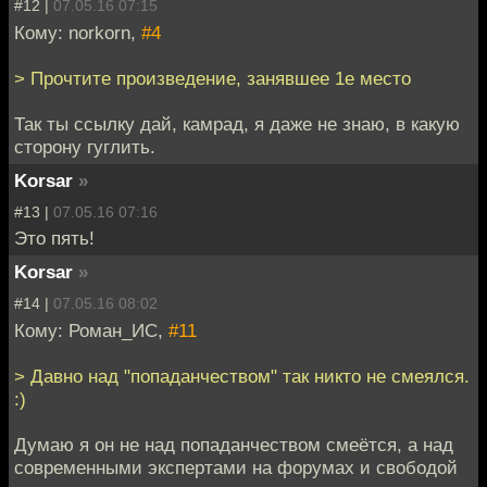
#12 |
07.05.16 07:15
Кому: norkorn,
#4
> Прочтите произведение, занявшее 1е место
Так ты ссылку дай, камрад, я даже не знаю, в какую
сторону гуглить.
Korsar
»
#13 |
07.05.16 07:16
Это пять!
Korsar
»
#14 |
07.05.16 08:02
Кому: Роман_ИС,
#11
> Давно над "попаданчеством" так никто не смеялся.
:)
Думаю я он не над попаданчеством смеётся, а над
современными экспертами на форумах и свободой