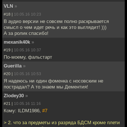
VLN
»
#18 |
10.05.16 10:23
В аудио версии не совсем полно раскрывается
смысл о чем идет речь и как это выглядит! )))
А за ролик спасибо!
mexanik40k
»
#19 |
10.05.16 10:37
По-моему, фальстарт
Guerilla
»
#20 |
10.05.16 10:53
Я надеюсь ни один фоменка с носовским не
пострадал? А то знаем мы Дементия!
Zlodey30
»
#21 |
10.05.16 11:16
Кому: ILDM1986,
#7
> 2. что за предметы из разряда БДСМ кроме плети