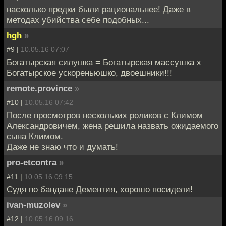
насколько предки были рациональнее! Даже в
методах убийства себе подобных...
hgh
»
#9 |
10.05.16 07:07
Богатырская силушка = Богатырская массушка x
Богатырское ускореньюшко, двоешники!!!
remote.province
»
#10 |
10.05.16 07:42
После просмотров нескольких роликов с Климом
Александровичем, жена решила назвать ожидаемого
сына Климом.
Даже не знаю что и думать!
pro-etcontra
»
#11 |
10.05.16 09:15
Судя по бандане Дементия, хорошо посидели!
ivan-muzolev
»
#12 |
10.05.16 09:16