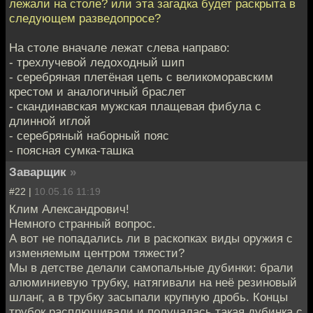
лежали на столе? или эта загадка будет раскрыта в
следующем разведопросе?
На столе вначале лежат слева направо:
- трехлучевой ледоходный шип
- серебряная плетёная цепь с великоморавским
крестом и аналогичный браслет
- скандинавская мужская плащевая фибула с
длинной иглой
- серебряный наборный пояс
- поясная сумка-ташка
Заварщик
»
#22 |
10.05.16 11:19
Клим Александрович!
Немного странный вопрос.
А вот не попадались ли в раскопках виды оружия с
изменяемым центром тяжести?
Мы в детстве делали самопальные дубинки: брали
алюминиевую трубку, натягивали на неё резиновый
шланг, а в трубку засыпали крупную дробь. Концы
трубок расплющивали и получалась такая дубинка с