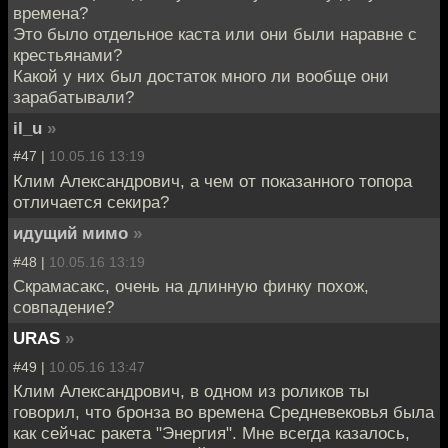
времена?
Это было отдельное каста или они были наравне с
крестьянами?
Какой у них был достаток много ли вообще они
зарабатывали?
il_u
»
#47 |
10.05.16 13:19
Клим Александрович, а чем от показанного топора
отличается секира?
идущий мимо
»
#48 |
10.05.16 13:19
Скрамасакс, очень на длинную финку похож,
совпадение?
URAS
»
#49 |
10.05.16 13:47
Клим Александрович, в одном из роликов ты
говорил, что бронза во времена Средневековья была
как сейчас ракета "Энергия". Мне всегда казалось,