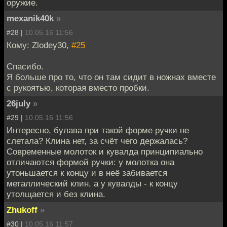
оружие.
mexanik40k
»
#28 |
10.05.16 11:56
Кому: Zlodey30,
#25
Спасибо.
Я больше про то, что он там сидит в ножнах вместе
с рукоятью, которая вместо пробки.
26july
»
#29 |
10.05.16 11:56
Интересно, булава при такой форме ручки не
слетала? Клина нет, за счёт чего держалась?
Современные молоток и кувалда принципиально
отличаются формой ручки: у молотка она
утоньшается к концу и в неё забивается
металлический клин, а у кувалды - к концу
утолщается и без клина.
Zhukoff
»
#30 |
10.05.16 11:57