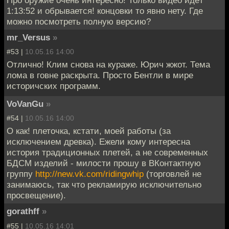
1:13:52 и обрывается! концовки то явно нету. Где
можно посмотреть полную версию?
mr_Versus
»
#53 |
10.05.16 14:00
Отлично! Клим снова на кураже. Юрич жжот. Тема
лома в говне раскрыта. Просто Бентли в мире
историчских программ.
VoVanGu
»
#54 |
10.05.16 14:00
О как! плеточка, кстати, моей работы (за
исключением древка). Ежели кому интересна
история традиционных плетей, а не современных
БДСМ изделий - милости прошу в ВКонтактную
группу
http://new.vk.com/ridingwhip
(торговлей не
занимаюсь, так что рекламирую исключительно
просвещение).
gorathff
»
#55 |
10.05.16 14:01