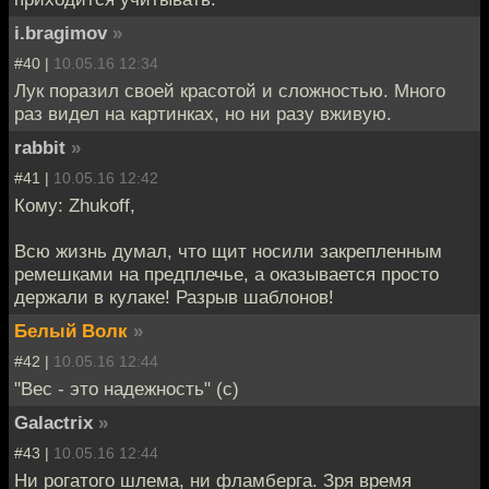
i.bragimov
»
#40 |
10.05.16 12:34
Лук поразил своей красотой и сложностью. Много
раз видел на картинках, но ни разу вживую.
rabbit
»
#41 |
10.05.16 12:42
Кому: Zhukoff,
Всю жизнь думал, что щит носили закрепленным
ремешками на предплечье, а оказывается просто
держали в кулаке! Разрыв шаблонов!
Белый Волк
»
#42 |
10.05.16 12:44
"Вес - это надежность" (с)
Galactrix
»
#43 |
10.05.16 12:44
Ни рогатого шлема, ни фламберга. Зря время