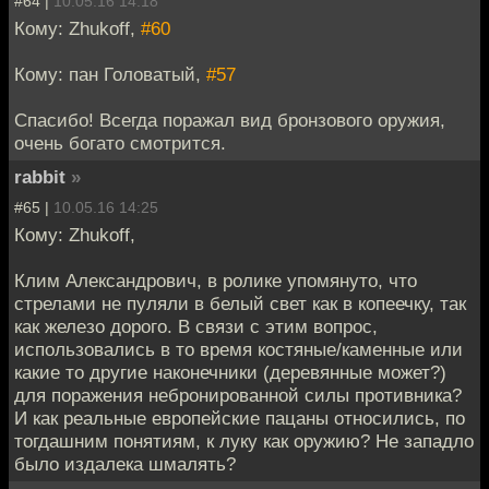
#64 |
10.05.16 14:18
Кому: Zhukoff,
#60
Кому: пан Головатый,
#57
Спасибо! Всегда поражал вид бронзового оружия,
очень богато смотрится.
rabbit
»
#65 |
10.05.16 14:25
Кому: Zhukoff,
Клим Александрович, в ролике упомянуто, что
стрелами не пуляли в белый свет как в копеечку, так
как железо дорого. В связи с этим вопрос,
использовались в то время костяные/каменные или
какие то другие наконечники (деревянные может?)
для поражения небронированной силы противника?
И как реальные европейские пацаны относились, по
тогдашним понятиям, к луку как оружию? Не западло
было издалека шмалять?