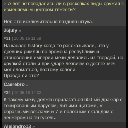
> А вот не попадались ли в раскопках виды оружия с
изменяемым центром тяжести?
Нет, это исключительно поздняя штука.
26july
»
#31 |
10.05.16 11:58
На канале history когда-то рассказывали, что у
древних римлян во времена республики и
становления империи мечи делались из твердой, но
хрупкой стали и при ударе лезвием о доспех меч
мог сломаться, поэтому кололи.
Правда ли это?
Caerebro
»
#32 |
10.05.16 12:03
К такому мечу должен прилагаться 600-ый драккар с
тонированным парусом, литыми щитами, V-
образными веслами и 7-и полосным скальдом с
ченжером на 16 гусель.
Alejandro13
»