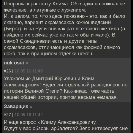
Поправка к рассказу Клима. Обкладки на ножнах не
железные, а латунные с лужением.
И, в целом, то, что здесь показано - это, как и было
сказано, вариант скрамасакса южношведский
(Бирка), и на Руси они как раз все такого же типа (а
найдено их сейчас уже не так чтобы и мало). В
самой Скандинавии есть и другие типы
скрамасаксов, отличающиеся как формой самого
ножа, так и принципом отделки ножен.
nuk osui
»
#26 |
10.05.16 11:40
Уважаемые Дмитрий Юрьевич и Клим
Александрович! Будет ли отдельный разведопрос по
истории Великой Степи? Как-никак, тоже часть
нашей общей истории, притом весьма немалая.
Заварщик
»
#27 |
10.05.16 11:42
И еще вопрос к Климу Александровичу.
Будут у вас обзоры арбалетов? Зело интересует сие