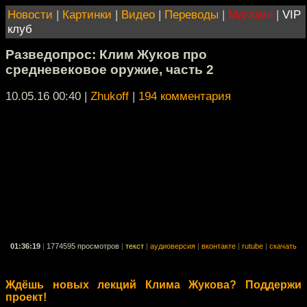
Новости
|
Картинки
|
Видео
|
Переводы
|
Магазин
|
VIP
клуб
Разведопрос: Клим Жуков про
средневековое оружие, часть 2
10.05.16 00:40
|
Zhukoff
|
194 комментария
01:36:19
|
1774595 просмотров
|
текст
|
аудиоверсия
|
вконтакте
|
rutube
|
скачать
Ждёшь новых лекций Клима Жукова? Поддержи
проект!