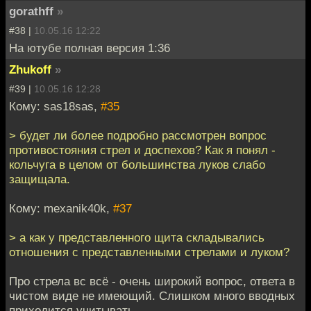
gorathff
»
#38 |
10.05.16 12:22
На ютубе полная версия 1:36
Zhukoff
»
#39 |
10.05.16 12:28
Кому: sas18sas,
#35
> будет ли более подробно рассмотрен вопрос
противостояния стрел и доспехов? Как я понял -
кольчуга в целом от большинства луков слабо
защищала.
Кому: mexanik40k,
#37
> а как у представленного щита складывались
отношения с представленными стрелами и луком?
Про стрела вс всё - очень широкий вопрос, ответа в
чистом виде не имеющий. Слишком много вводных
приходится учитывать.