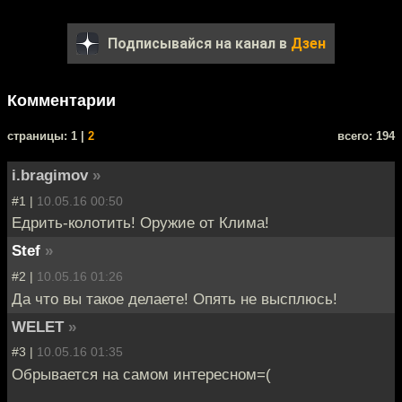
Подписывайся на канал в
Дзен
Комментарии
cтраницы: 1 |
2
всего: 194
i.bragimov
»
#1 |
10.05.16 00:50
Едрить-колотить! Оружие от Клима!
Stef
»
#2 |
10.05.16 01:26
Да что вы такое делаете! Опять не высплюсь!
WELET
»
#3 |
10.05.16 01:35
Обрывается на самом интересном=(