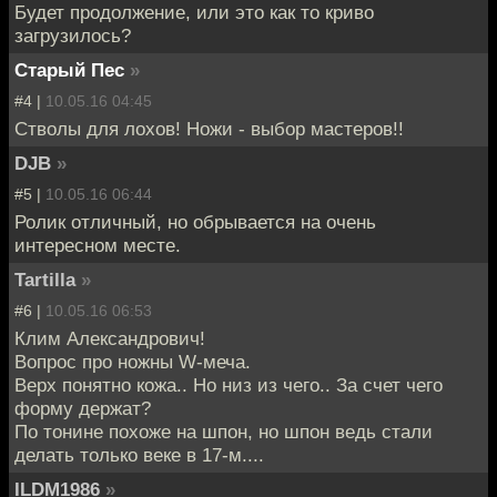
Будет продолжение, или это как то криво
загрузилось?
Старый Пес
»
#4 |
10.05.16 04:45
Стволы для лохов! Ножи - выбор мастеров!!
DJB
»
#5 |
10.05.16 06:44
Ролик отличный, но обрывается на очень
интересном месте.
Tartilla
»
#6 |
10.05.16 06:53
Клим Александрович!
Вопрос про ножны W-меча.
Верх понятно кожа.. Но низ из чего.. За счет чего
форму держат?
По тонине похоже на шпон, но шпон ведь стали
делать только веке в 17-м....
ILDM1986
»