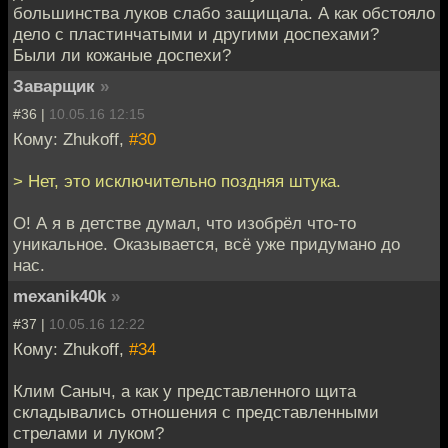
большинства луков слабо защищала. А как обстояло
дело с пластинчатыми и другими доспехами?
Были ли кожаные доспехи?
Заварщик
»
#36 |
10.05.16 12:15
Кому: Zhukoff,
#30
> Нет, это исключительно поздняя штука.
О! А я в детстве думал, что изобрёл что-то
уникальное. Оказывается, всё уже придумано до
нас.
mexanik40k
»
#37 |
10.05.16 12:22
Кому: Zhukoff,
#34
Клим Саныч, а как у представленного щита
складывались отношения с представленными
стрелами и луком?