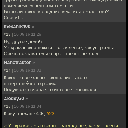
изменяемым центром тяжести.
Было ли такое в средние века или около того?
Спасибо.
mexanik40k
»
#23 |
10.05.16 11:26
Ну, другое дело!)
У скрамасакса ножны - загляденье, как устроены.
Очень познавательно про стрелы, не знал.
Nanotraktor
»
#24 |
10.05.16 11:32
Какое-то внезапное окончание такого
интереснейшего ролика.
Подумал сначала что интернет кончился.
Zlodey30
»
#25 |
10.05.16 11:34
Кому: mexanik40k,
#23
> У скрамасакса ножны - загляденье, как устроены.