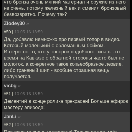
что бронза очень мягкий материал и оружие из него
не очень, потому железный век и сменил бронзовый
безвозвратно. Почему так?
Zlodey30
»
#50 |
10.05.16 13:59
Да, добавлю немножко про первый топор в видео.
Который маленький с обломанным бойком.
Интересно то, что у топоров подобного типа в это
время на Кавказе с обратной стороны часто был не
молоток, а конкретное такое копьеобразное лезвие,
либо граненый шип - вообще страшная вещь
получается.
vicbg
»
#51 |
10.05.16 13:59
Дементий в конце ролика прекрасен! Больше эфиров
мастеру эпизода!
JanLi
»
#52 |
10.05.16 13:59
Про оружие очень интересно! Только видео идёт