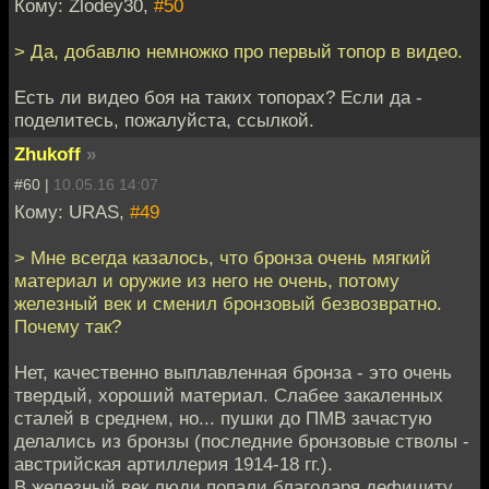
Кому: Zlodey30,
#50
> Да, добавлю немножко про первый топор в видео.
Есть ли видео боя на таких топорах? Если да -
поделитесь, пожалуйста, ссылкой.
Zhukoff
»
#60 |
10.05.16 14:07
Кому: URAS,
#49
> Мне всегда казалось, что бронза очень мягкий
материал и оружие из него не очень, потому
железный век и сменил бронзовый безвозвратно.
Почему так?
Нет, качественно выплавленная бронза - это очень
твердый, хороший материал. Слабее закаленных
сталей в среднем, но... пушки до ПМВ зачастую
делались из бронзы (последние бронзовые стволы -
австрийская артиллерия 1914-18 гг.).
В железный век люди попали благодаря дефициту