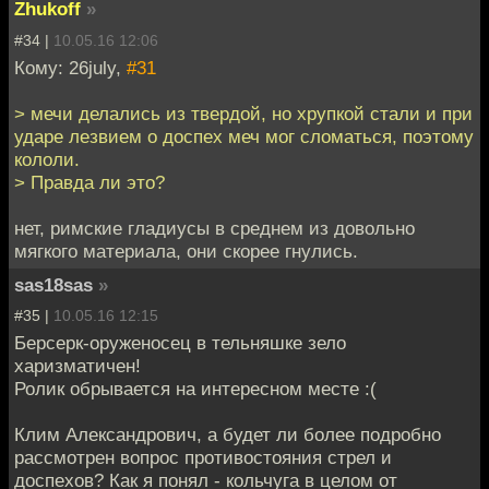
Zhukoff
»
#34 |
10.05.16 12:06
Кому: 26july,
#31
> мечи делались из твердой, но хрупкой стали и при
ударе лезвием о доспех меч мог сломаться, поэтому
кололи.
> Правда ли это?
нет, римские гладиусы в среднем из довольно
мягкого материала, они скорее гнулись.
sas18sas
»
#35 |
10.05.16 12:15
Берсерк-оруженосец в тельняшке зело
харизматичен!
Ролик обрывается на интересном месте :(
Клим Александрович, а будет ли более подробно
рассмотрен вопрос противостояния стрел и
доспехов? Как я понял - кольчуга в целом от