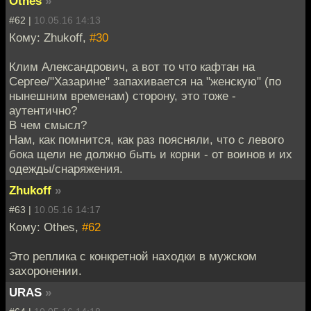
Othes
»
#62 |
10.05.16 14:13
Кому: Zhukoff,
#30
Клим Александрович, а вот то что кафтан на
Сергее/"Хазарине" запахивается на "женскую" (по
нынешним временам) сторону, это тоже -
аутентично?
В чем смысл?
Нам, как помнится, как раз поясняли, что с левого
бока щели не должно быть и корни - от воинов и их
одежды/снаряжения.
Zhukoff
»
#63 |
10.05.16 14:17
Кому: Othes,
#62
Это реплика с конкретной находки в мужском
захоронении.
URAS
»