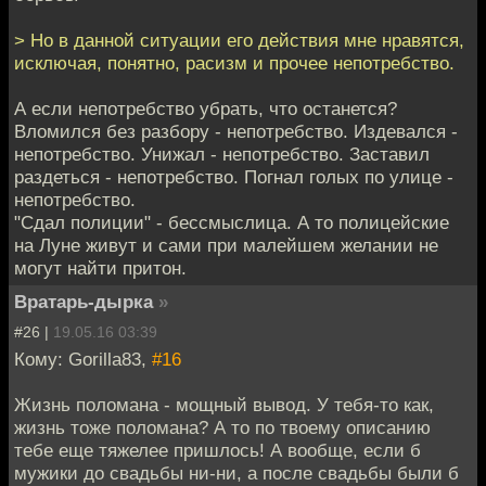
> Но в данной ситуации его действия мне нравятся,
исключая, понятно, расизм и прочее непотребство.
А если непотребство убрать, что останется?
Вломился без разбору - непотребство. Издевался -
непотребство. Унижал - непотребство. Заставил
раздеться - непотребство. Погнал голых по улице -
непотребство.
"Сдал полиции" - бессмыслица. А то полицейские
на Луне живут и сами при малейшем желании не
могут найти притон.
Вратарь-дырка
»
#26 |
19.05.16 03:39
Кому: Gorilla83,
#16
Жизнь поломана - мощный вывод. У тебя-то как,
жизнь тоже поломана? А то по твоему описанию
тебе еще тяжелее пришлось! А вообще, если б
мужики до свадьбы ни-ни, а после свадьбы были б