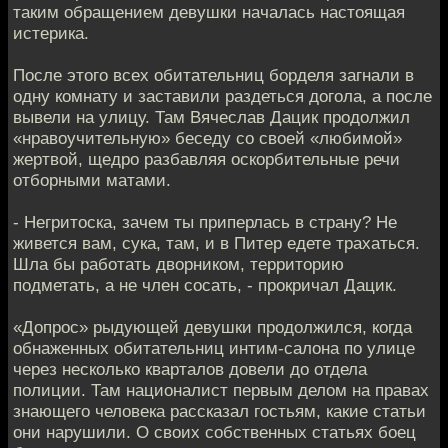
таким обращением девушки началась настоящая
истерика.
После этого всех обитательниц борделя загнали в
одну комнату и заставили раздеться догола, а после
вывели на улицу. Там Вячеслав Дацик продолжил
«нравоучительную» беседу со своей «любимой»
жертвой, щедро разбавляя оскорбительные речи
отборными матами.
- Негритоска, зачем ты приперлась в страну? Не
живется вам, сука, там, и в Питер едете трахаться.
Шла бы работать дворником, территорию
подметать, а не член сосать, - прокричал Дацик.
«Допрос» рыдующей девушки продолжился, когда
обнаженных обитательниц интим-салона по улице
через несколько кварталов довели до отдела
полиции. Там националист первым делом на правах
знающего человека рассказал гостьям, какие статьи
они нарушили. О своих собственных статьях боец