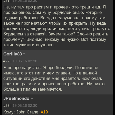
#21 |
19.05.16 02:30
Не, ну там про расизм и прочее - это треш и ад. Я
про основное. Сам кучу борделей знаю, которые
годами работают. Всегда недоумевал, почему там
закон не пропечатают, чтобы их прикрыть. Ну ведь
соседи есть, люди приличные, дети у них - растут с
борделем за стенкой. Зачем такое? Сложно решить
проблему? Видимо, никому не нужно. Вот поэтому
такие мужики и внушают.
Gorilla83
»
#22 |
19.05.16 02:30
Я не про нацистов. Я про бордели. Понятия не
имею, кто этот тип и чем славен. Но в данной
ситуации его действия мне нравятся, исключая,
понятно, расизм и прочее непотребство. Ну никто
больше этим не занимается.
JPBelmondo
»
#23 |
19.05.16 02:30
Кому: John Crane,
#19