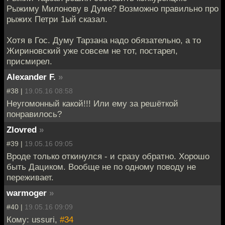
Рыжиму Милонову в Думе? Возможно правильно про
рыжих Петри 1ый сказал.
Хотя в Гос. Думу Тарзана надо обязательно, а то
Жириновский уже совсем не тот, постарел,
присмирел.
Alexander F.
»
#38 |
19.05.16 08:58
Неугомонный какой!!! Или ему за решёткой
понравилось?
Zlovred
»
#39 |
19.05.16 09:05
Вроде только откинулся - и сразу обратно. Хорошо
быть Дациком. Вообще не по одному поводу не
переживает.
warmoger
»
#40 |
19.05.16 09:09
Кому: ussuri,
#34