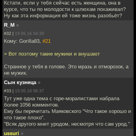
Кстати, если у тебя сейчас есть женщина, она в
курсе, что ты по молодости к шлюхам похаживал?
Ну как эта информация ей тоже жизнь разобьёт?
R_M
»
#32 |
19.05.16 04:39
Кому: Gorilla83,
#21
> Вот поэтому такие мужики и внушают
Странное у тебя в голове. Это мразь и отморозок, а
не мужик.
Сын кузнеца
»
#33 |
19.05.16 06:37
Тут уже одна тема с горе-моралистами набрала
более 1056 комментов.
Ему бы перечитать Маяковского "Что такое хорошо и
что такое плохо".
"Всяк другого мнит уродом, несмотря что сам урод."
ussuri
»