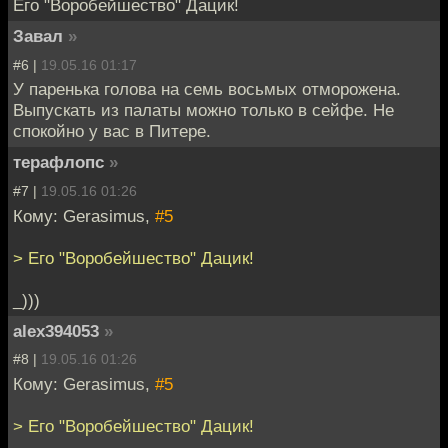
Его "Воробейшество" Дацик!
Завал
»
#6 |
19.05.16 01:17
У паренька голова на семь восьмых отморожена.
Выпускать из палаты можно только в сейфе. Не
спокойно у вас в Питере.
терафлопс
»
#7 |
19.05.16 01:26
Кому: Gerasimus,
#5
> Его "Воробейшество" Дацик!
_)))
alex394053
»
#8 |
19.05.16 01:26
Кому: Gerasimus,
#5
> Его "Воробейшество" Дацик!