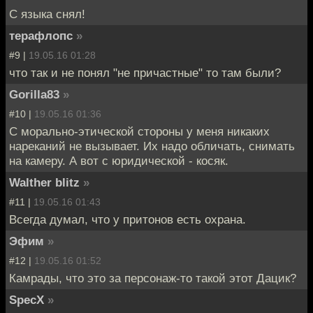
С языка снял!
терафлопс
»
#9 |
19.05.16 01:28
что так и не понял "не причастные" то там были?
Gorilla83
»
#10 |
19.05.16 01:36
С морально-этической стороны у меня никаких
нареканий не вызывает. Их надо обличать, снимать
на камеру. А вот с юридической - косяк.
Walther blitz
»
#11 |
19.05.16 01:43
Всегда думал, что у притонов есть охрана.
Эфим
»
#12 |
19.05.16 01:52
Камрады, что это за персонаж-то такой этот Дацик?
SpecX
»