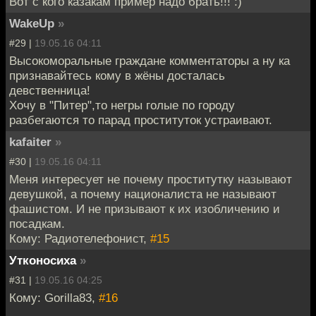
Вот с кого казакам пример надо брать!!! :)
WakeUp
»
#29 |
19.05.16 04:11
Высокоморальные граждане комментаторы а ну ка
признавайтесь кому в жёны досталась
девственница!
Хочу в "Питер",то негры голые по городу
разбегаются то парад проституток устраивают.
kafaiter
»
#30 |
19.05.16 04:11
Меня интересует не почему проститутку называют
девушкой, а почему националиста не называют
фашистом. И не призывают к их изобличению и
посадкам.
Кому: Радиотелефонист,
#15
Утконосиха
»
#31 |
19.05.16 04:25
Кому: Gorilla83,
#16