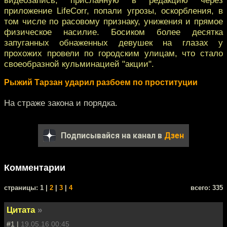
приложение LifeCorr, попали угрозы, оскорбления, в
том числе по расовому признаку, унижения и прямое
физическое насилие. Босиком более десятка
запуганных обнаженных девушек на глазах у
прохожих провели по городским улицам, что стало
своеобразной кульминацией "акции".
Рыжий Тарзан ударил разбоем по проституции
На страже закона и порядка.
Подписывайся на канал в
Дзен
Комментарии
cтраницы: 1 |
2
|
3
|
4
всего: 335
Цитата
»
#1 |
19.05.16 00:45