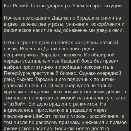
Как Рыжий Тарзан ударил разбоем по проституции
Ночные похождения Дацика по борделям сняли на
видео, запечатлев угрозы, унижения, оскорбления и
физическое насилие над обнаженными девушками.
Отбыв срок по делу о налетах на салоны сотовой
связи, Вячеслав Дацик пополнил ряды
непримиримых борцов с пороком. Из обширной
череды социальных язв бывший боец без правил
выбрал проституцию и пообещал искоренить в
Петербурге преступный бизнес. Однако очередной
рейд Рыжего Тарзана и его подручных по интим-
салонам в ночь на 18 мая обернулся не только
крупным скандалом, но и новым уголовным делом, в
том числе по хорошо знакомой националисту статье
«Разбой». Ею дело вряд ли ограничится. На
видеозапись, присланную в редакцию через
приложение LifeCorr, попали угрозы, оскорбления, в
том числе по расовому признаку, унижения и прямое
физическое насилие. Босиком более десятка