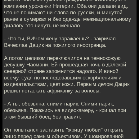
компании уроженки Нигерии. Оба они делали вид,
что не понимают ни слова по-русски, и минутой
ранее в сумерках и без одежды межнациональному
диалогу это ничуть не мешало.
- Что ты, ВИЧом жену заражаешь? - закричал
Вячеслав Дацик на пожилого иностранца.
А потом целиком переключился на темнокожую
девушку Наомани. Ей прошедшая ночь в далекой
северной стране запомнится надолго. И виной
всему, судя по последовавшим оскорблениям и
издевательствам, цвет кожи. Первым делом Дацик
решил потаскать африканку за волосы.
- А ты, обезьяна, сними парик. Сними парик,
обезьяна. Покажись на видеокамеру, - кричал при
этом бывший боец без правил.
Он попытался заставить "жрицу любви" открыть
лицо перед самым объективом. У шокированной