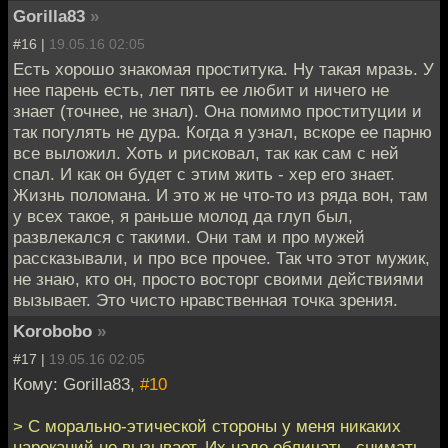
Gorilla83
»
#16 |
19.05.16 02:05
Есть хорошо знакомая проститука. Ну такая мразь. У
нее парень есть, лет пять ее любит и ничего не
знает (точнее, не знал). Она помимо проституции и
так погулять не дура. Когда я узнал, вскоре ее парню
все выложил. Хоть и рисковал, так как сам с ней
спал. И как он будет с этим жить - хер его знает.
Жизнь поломана. И это ж не что-то из ряда вон, там
у всех такое, я раньше молод да глуп был,
развлекался с такими. Они там и про мужей
рассказывали, и про все прочее. Так что этот мужик,
не знаю, кто он, просто восторг своими действиями
вызывает. Это чисто нравственная точка зрения.
Korobobo
»
#17 |
19.05.16 02:05
Кому: Gorilla83,
#10
> С морально-этической стороны у меня никаких
нареканий не вызывает. Их надо обличать, снимать