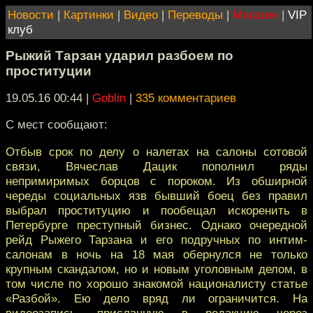
Новости
|
Картинки
|
Видео
|
Переводы
|
Магазин
|
VIP
клуб
Рыжий Тарзан ударил разбоем по
проституции
19.05.16 00:44
|
Goblin
|
335 комментариев
С мест сообщают:
Отбыв срок по делу о налетах на салоны сотовой
связи, Вячеслав Дацик пополнил ряды
непримиримых борцов с пороком. Из обширной
череды социальных язв бывший боец без правил
выбрал проституцию и пообещал искоренить в
Петербурге преступный бизнес. Однако очередной
рейд Рыжего Тарзана и его подручных по интим-
салонам в ночь на 18 мая обернулся не только
крупным скандалом, но и новым уголовным делом, в
том числе по хорошо знакомой националисту статье
«Разбой». Ею дело вряд ли ограничится. На
видеозапись, присланную в редакцию через