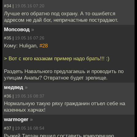
#34 |
19.05.16 07:20
Лучше его обратно под охрану. А то ошибется
адресом не дай бог, непричастные пострадают.
Мопсовод
»
#35 |
19.05.16 07:26
Кому: Huligan,
#28
> Вот с кого казакам пример надо брать!!! :)
Раздеть Навального предлагаешь и проводить по
улицам Анапы? Отвратное будет зрелище.
медвед
»
#36 |
19.05.16 08:37
Нормальную такую ряху гражданин отъел себе на
казенных харчах!
warmoger
»
#37 |
19.05.16 08:54
Рыжий Тарзан решил составить конкуренцию