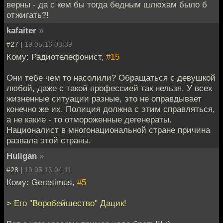
верны - да с кем бы тогда бедным шлюхам было б
отжигать?!
kafaiter
»
#27 |
19.05.16 03:39
Кому: Радиотелефонист,
#15
Они тебе чем то насолили? Обращаться с девушкой
любой, даже с такой профессией так нельзя. У всех
жизненные ситуации разные, это не оправдывает
конечно же их. Полиция должна с этим справляться,
а не какие - то отмороженные дегенераты.
Националист в многонациональной стране причина
развала этой страны.
Huligan
»
#28 |
19.05.16 04:11
Кому: Gerasimus,
#5
> Его "Воробейшество" Дацик!