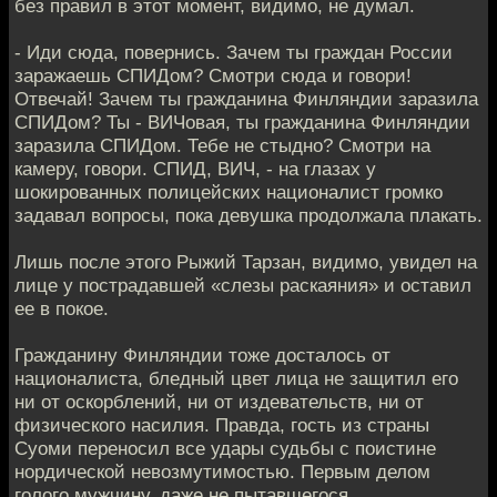
без правил в этот момент, видимо, не думал.
- Иди сюда, повернись. Зачем ты граждан России
заражаешь СПИДом? Смотри сюда и говори!
Отвечай! Зачем ты гражданина Финляндии заразила
СПИДом? Ты - ВИЧовая, ты гражданина Финляндии
заразила СПИДом. Тебе не стыдно? Смотри на
камеру, говори. СПИД, ВИЧ, - на глазах у
шокированных полицейских националист громко
задавал вопросы, пока девушка продолжала плакать.
Лишь после этого Рыжий Тарзан, видимо, увидел на
лице у пострадавшей «слезы раскаяния» и оставил
ее в покое.
Гражданину Финляндии тоже досталось от
националиста, бледный цвет лица не защитил его
ни от оскорблений, ни от издевательств, ни от
физического насилия. Правда, гость из страны
Суоми переносил все удары судьбы с поистине
нордической невозмутимостью. Первым делом
голого мужчину, даже не пытавшегося