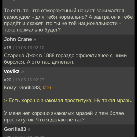
То есть то, что отмороженный нацист занимается
самосудом - для тебя нормально? А завтра он к тебе
придёт и скажет что ты не той национальности -
тоже нормально будет?
John Crane
»
#19 |
19.05.16 02:10
Старина Джек в 1888 гораздо эффективнее с ними
боролся. А это так, дилетант.
vovikz
»
#20 |
19.05.16 02:27
Кому: Gorilla83,
#16
> Есть хорошо знакомая проститука. Ну такая мразь.
У меня нет хорошо знакомых мразей и тем более
проституток. Что я делаю не так?
Gorilla83
»