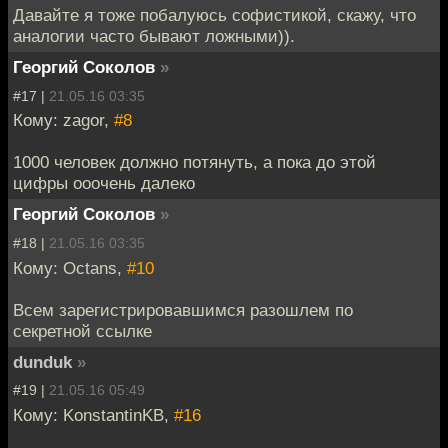
Давайте я тоже побалуюсь софистикой, скажу, что
аналогии часто бывают ложными)).
Георгий Соколов
»
#17 |
21.05.16 03:35
Кому: zagor,
#8
1000 человек должно потянуть, а пока до этой
цифры ооочень далеко
Георгий Соколов
»
#18 |
21.05.16 03:35
Кому: Octans,
#10
Всем зарегистрировавшимся разошлем по
секретной ссылке
dunduk
»
#19 |
21.05.16 05:49
Кому: KonstantinKB,
#16