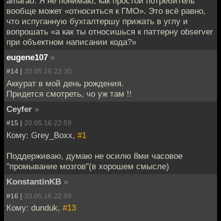
amarao: Я не понимаю, как простой потребитель
вообще может «относиться к ГМО». Это всё равно,
что испуганную бухгалтершу прижать в углу и
вопрошать «а как ты относишься к паттерну observer
при объектном написании кода?»
eugene107
»
#14 |
20.05.16 22:30
Аккурат в мой день рождения.
Придется смотреть, чо уж там !!
Ceyfer
»
#15 |
20.05.16 22:59
Кому: Grey_Bоxx,
#1
Поддерживаю, думаю не осилю 8ми часовое
"промывание мозгов"(в хорошем смысле)
KonstantinKB
»
#16 |
20.05.16 22:59
Кому: dunduk,
#13