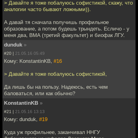
> Давайте я тоже побалуюсь софистикой, скажу, что
аналогии часто бывают ложными)).
А давай тя сначала получишь профильное
образование, а потом будешь трындеть. Есличо - у
меня два, ВМА (третий факультет) и биофак ЛГУ.
dunduk
»
#20 |
21.05.16 05:49
Кому: KonstantinKB,
#16
> Давайте я тоже побалуюсь софистикой,
Да лишь бы на пользу. Надеюсь, есть чем
баловаться, или как обычно?
KonstantinKB
»
#21 |
21.05.16 13:13
Кому: dunduk,
#19
Куда уж профильнее, заканчивал ННГУ