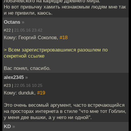
Лобачевского на кафедре Древнего Мира.
Но вот привычку хамить незнакомым людям мне так
и не привили, каюсь.
Octans
»
#22 |
21.05.16 23:42
Кому: Георгий Соколов,
#18
> Всем зарегистрировавшимся разошлем по
секретной ссылке
Вас понял, спасибо.
alex2345
»
#23 |
22.05.16 10:25
Кому: dunduk,
#19
Это очень весомый аргумент, часто встречающийся
на просторах интернета в стиле "что мне тот Гоблин,
у меня две вышки, а у него ни одной".
KD
»