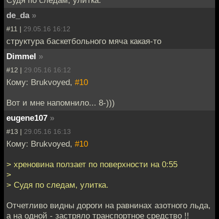
de_da
»
#11 |
29.05.16 16:12
структура баскетбольного мяча какая-то
Dimmel
»
#12 |
29.05.16 16:12
Кому: Brukvoyed,
#10
Вот и мне напомнило... 8-)))
eugene107
»
#13 |
29.05.16 16:13
Кому: Brukvoyed,
#10
> хреновина ползает по поверхности на 0:55
>
> Судя по следам, улитка.
Отчетливо видны дороги на равнинах азотного льда,
а на одной - застряло транспортное средство !!