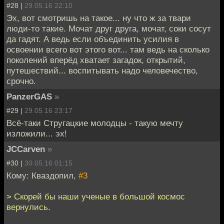
#28 |
29.05.16 22:10
Эх, вот смотришь на такое... ну что ж за твари
люди-то такие. Мочат друг друга, мочат, соки сосут
да гадят. А ведь если объединить усилия в
освоении всего вот этого вот... там ведь на сколько
поколений вперёд хватает загадок, открытий,
путешествий... воспитывать надо человечество,
срочно.
PanzerGAS
»
#29 |
29.05.16 23:17
Всё-таки Стругацкие молодцы - такую мечту
изложили... эх!
JCCarven
»
#30 |
30.05.16 01:15
Кому: Кваздопил,
#3
> Скорей бы наши ученые в большой космос
вернулись.