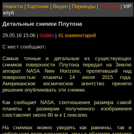
Новости
|
Картинки
|
Видео
|
Переводы
|
Магазин
|
VIP
клуб
Детальные снимки Плутона
29.05.16 15:06
|
Goblin
|
41 комментарий
С мест сообщают:
Самые точные и детальные из существующих
снимков поверхности Плутона передал на Землю
аппарат NASA New Horizons, пролетевший над
поверхностью планеты 14 июля 2015 года.
Американское космическое агентство приняло
решение опубликовать эти снимки.
Как сообщает NASA, соотношение размера самой
планеты к размерам полученного изображения
сооставляет около 80 м к 1 пикселю.
На снимках можно увидеть как равнины, так и
небольшие возвышенности, зоны с обилием азотного