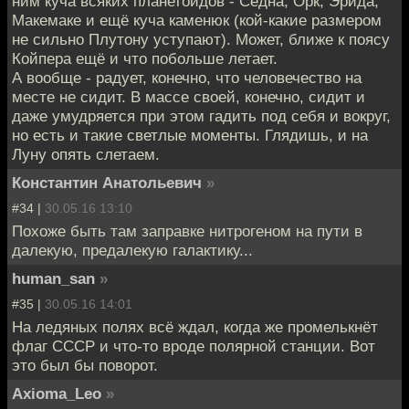
ним куча всяких планетоидов - Седна, Орк, Эрида,
Макемаке и ещё куча каменюк (кой-какие размером
не сильно Плутону уступают). Может, ближе к поясу
Койпера ещё и что побольше летает.
А вообще - радует, конечно, что человечество на
месте не сидит. В массе своей, конечно, сидит и
даже умудряется при этом гадить под себя и вокруг,
но есть и такие светлые моменты. Глядишь, и на
Луну опять слетаем.
Константин Анатольевич
»
#34 |
30.05.16 13:10
Похоже быть там заправке нитрогеном на пути в
далекую, предалекую галактику...
human_san
»
#35 |
30.05.16 14:01
На ледяных полях всё ждал, когда же промелькнёт
флаг СССР и что-то вроде полярной станции. Вот
это был бы поворот.
Axioma_Leo
»