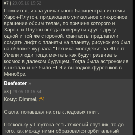
#7 |
29.05.16 15:52
Помнится, из-за уникального барицентра системы
Харон-Плутон, придающего уникальное синхронное
вращение обоим телам, по причине которого и
Харон, и Плутон всегда повёрнуты друг к другу
одной и той же стороной, фантасты предлагали
создать лифт с планеты на планету, рисунок его был
на обложке журнала "Техника-молодежи" за 80-е гг.
Умели люди тогда мечтать как будут развивать
космос в далеком будущем. Тогда была астрономия
в школах и не было ЕГЭ и выродков-фурсенков в
Минобре.
Beefeater
»
#8 |
29.05.16 15:54
Кому: Dimmel,
#4
Скала, попавшая на стык ледовых плит.
Поскольку у Плутона есть тяжёлый спутник, то до
того, как между ними образовался орбитальный