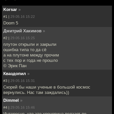
Korsar
»
#1 |
29.05.16 15:22
Doom 5
Дмитрий Хакимов
»
#2 |
29.05.16 15:25
плутон открыли и закрыли
ошибка типа то да сё
а на плутоне между прочим
с тех пор и года не прошло
© Эрик Пан
Кваздопил
»
#3 |
29.05.16 15:31
Скорей бы наши ученые в большой космос
вернулись. Нас там заждались))
Dimmel
»
#4 |
29.05.16 15:46
Интересно, что это хреновина ползает по