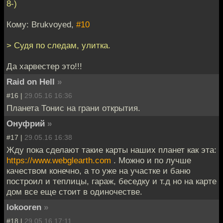
8-)
Кому: Brukvoyed,
#10
> Судя по следам, улитка.
Да харвестер это!!!
Raid on Hell
»
#16 |
29.05.16 16:36
Планета Тонис на грани открытия.
Онуфрий
»
#17 |
29.05.16 16:38
Жду пока сделают такие карты наших планет как эта:
https://www.webglearth.com
. Можно и по лучше
качеством конечно, а то уже на участке и баню
построил и теплицы, гараж, беседку и т.д но на карте
дом все еще стоит в одиночестве.
lokooren
»
#18 |
29.05.16 17:11