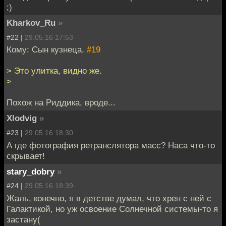
;)
Kharkov_Ru
»
#22 |
29.05.16 17:53
Кому: Сын кузнеца,
#19
> Это улитка, видно же.
>
Похож на Риддика, вроде...
Xlodvig
»
#23 |
29.05.16 18:30
А где фотография ретранслятора масс? Наса что-то
скрывает!
stary_dobry
»
#24 |
29.05.16 18:39
Жаль, конечно, я в детстве думал, что хрен с ней с
Галактикой, но уж освоение Солнечной системы-то я
застану(