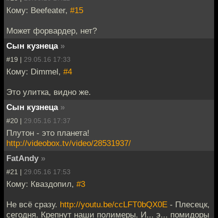
Кому: Beefeater,
#15
Может форвардер, нет?
Сын кузнеца
»
#19 |
29.05.16 17:33
Кому: Dimmel,
#4
Это улитка, видно же.
Сын кузнеца
»
#20 |
29.05.16 17:37
Плутон - это планета!
http://videobox.tv/video/28531937/
FatAndy
»
#21 |
29.05.16 17:53
Кому: Кваздопил,
#3
Не всё сразу.
http://youtu.be/ccLFT0bQX0E
- Плесецк,
сегодня. Крепнут наши полимеры. И... э... помидоры