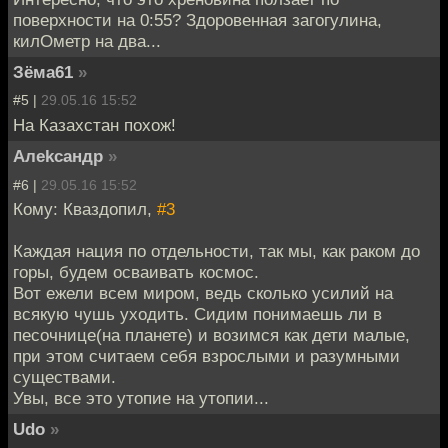
поверхности на 0:55? Здоровенная загогулина,
килОметр на два...
Зёма61
»
#5 |
29.05.16 15:52
На Казахстан похож!
Алеkсандр
»
#6 |
29.05.16 15:52
Кому: Кваздопил,
#3
Каждая нация по отдельности, так мы, как раком до
горы, будем осваивать космос.
Вот ежели всем миром, ведь сколько усилий на
всякую чушь уходить. Сидим понимаешь ли в
песочнице(на планете) и возимся как дети малые,
при этом считаем себя взрослыми и разумными
существами.
Увы, все это утопие на утопии...
Udo
»