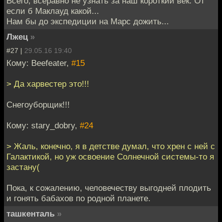
Всего, всёравно не узнать за наш короткий век. От
если б Маклауд какой...
Нам бы до экспедиции на Марс дожить...
Лжец
»
#27 |
29.05.16 19:40
Кому: Beefeater,
#15
> Да харвестер это!!!
Снегоуборщик!!!
Кому: stary_dobry,
#24
> Жаль, конечно, я в детстве думал, что хрен с ней с
Галактикой, но уж освоение Солнечной системы-то я
застану(
Пока, к сожалению, человечеству выгодней плодить
и гонять бабахов по родной планете.
ташкенталь
»