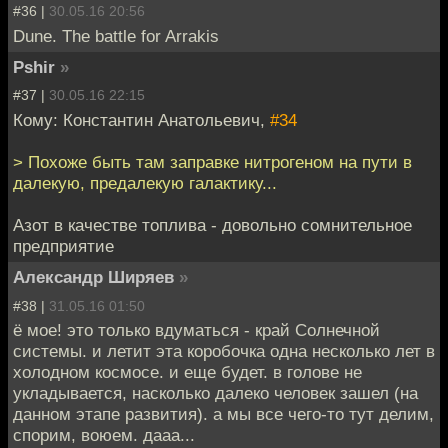
#36 |
30.05.16 20:56
Dune. The battle for Arrakis
Pshir
»
#37 |
30.05.16 22:15
Кому: Константин Анатольевич,
#34
> Похоже быть там заправке нитрогеном на пути в
далекую, предалекую галактику...
Азот в качестве топлива - довольно сомнительное
предприятие
Александр Ширяев
»
#38 |
31.05.16 01:50
ё мое! это только вдуматься - край Солнечной
системы. и летит эта коробочка одна несколько лет в
холодном космосе. и еще будет. в голове не
укладывается, насколько далеко человек зашел (на
данном этапе развития). а мы все чего-то тут делим,
спорим, воюем. дааа...