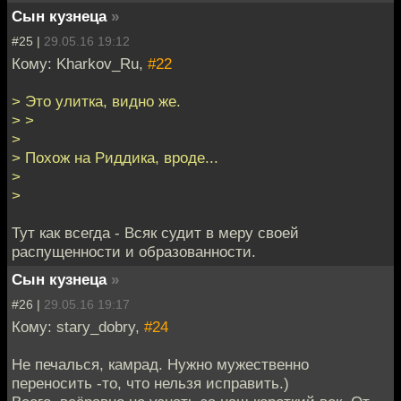
Сын кузнеца
»
#25 |
29.05.16 19:12
Кому: Kharkov_Ru,
#22
> Это улитка, видно же.
> >
>
> Похож на Риддика, вроде...
>
>
Тут как всегда - Всяк судит в меру своей
распущенности и образованности.
Сын кузнеца
»
#26 |
29.05.16 19:17
Кому: stary_dobry,
#24
Не печалься, камрад. Нужно мужественно
переносить -то, что нельзя исправить.)