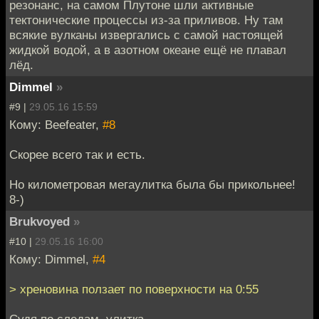
резонанс, на самом Плутоне шли активные
тектонические процессы из-за приливов. Ну там
всякие вулканы извергались с самой настоящей
жидкой водой, а в азотном океане ещё не плавал
лёд.
Dimmel
»
#9 |
29.05.16 15:59
Кому: Beefeater,
#8
Скорее всего так и есть.
Но километровая мегаулитка была бы прикольнее!
8-)
Brukvoyed
»
#10 |
29.05.16 16:00
Кому: Dimmel,
#4
> хреновина ползает по поверхности на 0:55
Судя по следам, улитка.