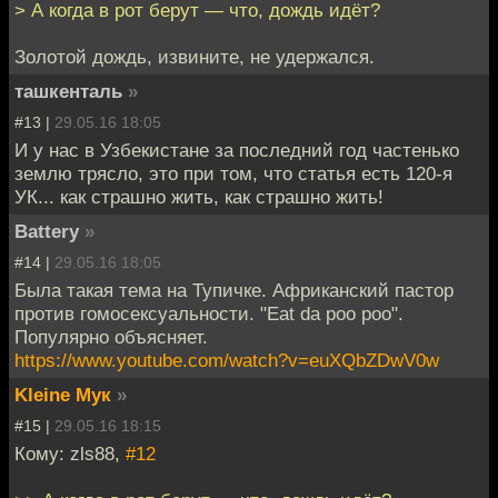
> А когда в рот берут — что, дождь идёт?
Золотой дождь, извините, не удержался.
ташкенталь
»
#13 |
29.05.16 18:05
И у нас в Узбекистане за последний год частенько
землю трясло, это при том, что статья есть 120-я
УК... как страшно жить, как страшно жить!
Battery
»
#14 |
29.05.16 18:05
Была такая тема на Тупичке. Африканский пастор
против гомосексуальности. "Eat da poo poo".
Популярно объясняет.
https://www.youtube.com/watch?v=euXQbZDwV0w
Kleine Мук
»
#15 |
29.05.16 18:15
Кому: zls88,
#12