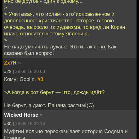
многое другое - один к одному...
>
> Учитывая, что ислам - это"исправленное и
дополненное" христианство, которое, в свою
очередь, выросло из иудаизма, то вряд ли Коран
иначе относится к этому явлению.
>
Не надо умничать лукаво. Это и так ясно. Как
сказано был вопрос!
Zx7R
»
#29 |
29.05.16 20:00
Кому: Goblin,
#3
>А когда в рот берут — что, дождь идёт?
Не берут, а дают. Пацана растим!(С)
Wicked Horse
»
#30 |
29.05.16 20:16
Муфтий вольно пересказывает историю Содома и
Гоморры