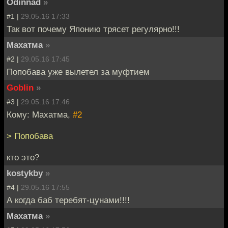
Odinnad
»
#1 |
29.05.16 17:33
Так вот почему Японию трясет регулярно!!!
Махатма
»
#2 |
29.05.16 17:45
Попобава уже вылетел за муфтием
Goblin
»
#3 |
29.05.16 17:46
Кому: Махатма,
#2
> Попобава
кто это?
kostykby
»
#4 |
29.05.16 17:55
А когда баб теребят-цунами!!!!
Махатма
»