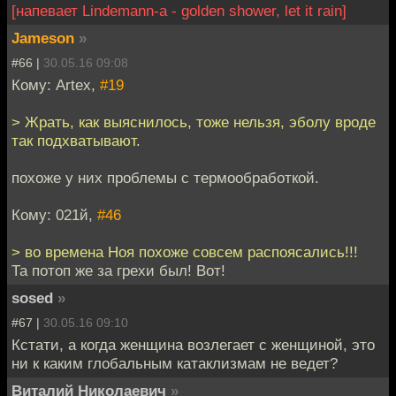
[напевает Lindemann-a - golden shower, let it rain]
Jameson
»
#66 |
30.05.16 09:08
Кому: Artex,
#19
> Жрать, как выяснилось, тоже нельзя, эболу вроде
так подхватывают.
похоже у них проблемы с термообработкой.
Кому: 021й,
#46
> во времена Ноя похоже совсем распоясались!!!
Та потоп же за грехи был! Вот!
sosed
»
#67 |
30.05.16 09:10
Кстати, а когда женщина возлегает с женщиной, это
ни к каким глобальным катаклизмам не ведет?
Виталий Николаевич
»