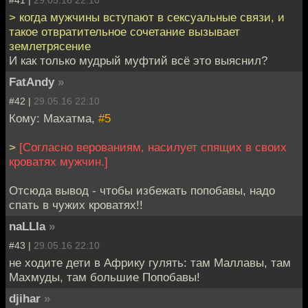
> когда мужчины вступают в сексуальные связи, и
такое отвратительное сочетание вызывает
землетрясение
И как только мудрый муфтий всё это выяснил?
FatAndy
»
#42 |
29.05.16 22:10
Кому: Махатма,
#5
>
[Согласно верованиям, насилует спящих в своих
кроватях мужчин.]
Отсюда вывод - чтобы избежать попобавы, надо
спать в чужих кроватях!!
naLLIa
»
#43 |
29.05.16 22:10
не ходите дети в Африку гулять: там Маллавы, там
Махмуды, там большие Попобавы!
djihar
»