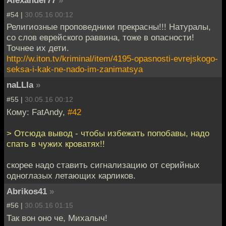
Alexander77
»
#54 |
30.05.16 00:12
Религиозные проповедники прекрасны!!! Натуралы,
со слов еврейского раввина, тоже в опасности!
Точнее их дети.
http://w.iton.tv/kriminal/item/4195-opasnosti-evrejskogo-
seksa-i-kak-ne-nado-im-zanimatsya
naLLIa
»
#55 |
30.05.16 00:12
Кому: FatAndy,
#42
> Отсюда вывод - чтобы избежать попобавы, надо
спать в чужих кроватях!!
скорее надо ставить сигнализацию от серийных
одноглазых летающих карликов.
Abrikos41
»
#56 |
30.05.16 01:15
Так вон оно че, Михалыч!