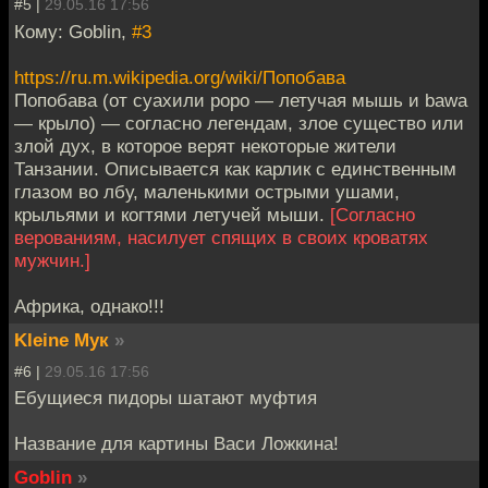
#5 |
29.05.16 17:56
Кому: Goblin,
#3
https://ru.m.wikipedia.org/wiki/Попобава
Попобава (от суахили popo — летучая мышь и bawa
— крыло) — согласно легендам, злое существо или
злой дух, в которое верят некоторые жители
Танзании. Описывается как карлик с единственным
глазом во лбу, маленькими острыми ушами,
крыльями и когтями летучей мыши.
[Согласно
верованиям, насилует спящих в своих кроватях
мужчин.]
Африка, однако!!!
Kleine Мук
»
#6 |
29.05.16 17:56
Ебущиеся пидоры шатают муфтия
Название для картины Васи Ложкина!
Goblin
»