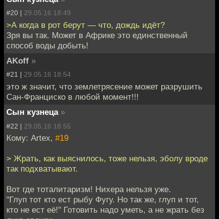
#20 |
29.05.16 18:49
>А когда в рот берут — что, дождь идёт?
Зря вы так. Может в Африке это единственный
способ воды добыть!
AKoff
»
#21 |
29.05.16 18:54
это ж значит, что землетрясение может разрушить
Сан-Франциско в любой момент!!!
Сын кузнеца
»
#22 |
29.05.16 18:55
Кому: Artex,
#19
> Жрать, как выяснилось, тоже нельзя, эболу вроде
так подхватывают.
Вот где тоталитаризм! Нихера нельзя уже.
"Глуп тот кто ест рыбу Фугу. Но так же, глуп и тот,
кто не ест её!" Готовить надо уметь, а не жрать без