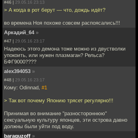
#46 |
29.05.16 23:13
> А когда в рот берут — что, дождь идёт?
во времена Ноя похоже совсем распоясались!!!
Аркадий_64
»
#47 |
29.05.16 23:17
Надеюсь этого демона тоже можно из двустволки
упокоить, или нужен плазмаган? Рельса?
БФГ9000????
alex394053
»
#48 |
29.05.16 23:17
Кому: Odinnad,
#1
> Так вот почему Японию трясет регулярно!!!
Принимая во внимание "разностороннюю"
сексуальную культуру японцев, эти острова давно
должны были уйти под воду.
baraguzoff
»