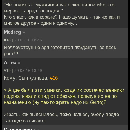
"Не ложись с мужчиной как с женщиной ибо это
мерзость пред господом."
Кто знает, как в коране? Надо думать - так же как и
многое другое - один к одному...
Medreg
»
#18 |
29.05.16 18:46
Йеллоустоун не зря готовится п#$дануть во весь
рост!!!
Artex
»
#19 |
29.05.16 18:49
Кому: Сын кузнеца,
#16
> А где были эти умники, когда их соотечественники
подхватывали спид от обезьян, пользуя их не по
назначению (ну так-то жрать надо их было)?
Жрать, как выяснилось, тоже нельзя, эболу вроде
так подхватывают.
Сын кузнеца
»