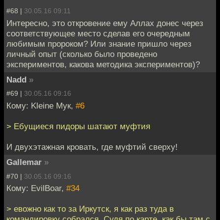
#68 |
30.05.16 09:11
Интересно, это откровение ему Аллах донес через
соответствующее место сделав его очередным
любимым пророком? Или знание пришло через
личный опыт (сколько было проведено
экспериментов, какова методика экспериментов)?
Nadd
»
#69 |
30.05.16 09:16
Кому: Kleine Мук,
#6
> Ебущиеся пидоры шатают муфтия
И двухэтажная кровать, где муфтий сверху!
Gallemar
»
#70 |
30.05.16 09:16
Кому: EvilBoar,
#34
> евожно как то за Иркутск, я как раз туда в
командировку собрался. Судя по карте, как бы там с