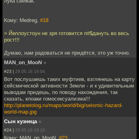
лука свежак.
Кому: Medreg,
#18
> Йеллоустоун не зря готовится п#$дануть во весь
рост!!!
Думаю, нам радоваться не придётся, это уж точно.
MAN_on_MooN
»
#23 |
29.05.16 19:04
Вот послушаешь таких муфтиев, взглянешь на карту
сейсмической активности Земли - и к удивительным
выводам придешь, по поводу нахождения, так
сказать, клоаки гомосексуализма!!!
http://planetolog.ru/maps/world/big/seismic-hazard-
world-map.jpg
Сын кузнеца
»
#24 |
29.05.16 19:10
Кому: MAN_on_MooN,
#23