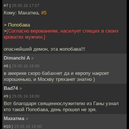
#7 |
29.05.16 17:57
Кому: Махатма,
#5
> Попобава
>
[Согласно верованиям, насилует спящих в своих
кроватях мужчин.]
опаснейший демон, эта жопобава!!!
Dimanchi A
»
#8 |
29.05.16 18:00
в америке скоро бабахнет да и европу накроет
хорошенько, и Москву тряханет знатно )
Bad74
»
#9 |
29.05.16 18:00
Вот благодаря священнослужителю из Ганы узнал
кто такой Попобава, день прошел не зря.
Махатма
»
#10 |
29.05.16 18:00