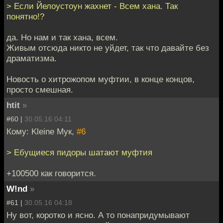
> Если Йелоустоун жахнет - Всем хана. Так
понятно!?
да. Но нам и так хана, всем.
Живым отсюда никто не уйдет, так что давайте без
драматизма.
Новость о хитрожопом муфтии, в конце концов,
просто смешная.
htit
»
#60 |
30.05.16 04:11
Кому: Kleine Мук,
#6
> Ебущиеся пидоры шатают муфтия
+100500 как говорится.
W!nd
»
#61 |
30.05.16 04:18
Ну вот, коротко и ясно. А то понапридумывают