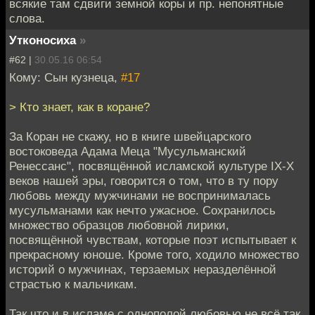
всякие там сдвиги земной коры и пр. непонятные
слова.
Утконосиха
»
#62 |
30.05.16 06:54
Кому: Сын кузнеца,
#17
> Кто знает, как в коране?
За Коран не скажу, но в книге швейцарского
востоковеда Адама Меца "Мусульманский
Ренессанс", посвящённой исламской культуре IX-X
веков нашей эры, говорится о том, что в ту пору
любовь между мужчинами не воспринималась
мусульманами как нечто ужасное. Сохранилось
множество образцов любовной лирики,
посвящённой чувствам, которые поэт испытывает к
прекрасному юноше. Кроме того, ходило множество
историй о мужчинах, терзаемых неразделённой
страстью к мальчикам.
Так что и в исламе с однополой любовью не всё так