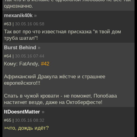
однозначно.
mexanik40k
»
#63 |
30.05.16 06:58
Так вот про что известная присказка "я твой дом
труба шатал"!
Burst Behind
»
#64 |
30.05.16 07:44
Кому: FatAndy,
#42
Африканский Дракула жёстче и страшнее
европейского!!!
Спать в чужой кровати - не поможет, Попобава
настигнет везде, даже на Октоберфесте!
ItDoesntMatter
»
#65 |
30.05.16 08:32
>что, дождь идёт?