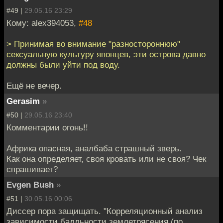
#49 |
29.05.16 23:29
Кому: alex394053,
#48
> Принимая во внимание "разностороннюю"
сексуальную культуру японцев, эти острова давно
должны были уйти под воду.
Ещё не вечер.
Gerasim
»
#50 |
29.05.16 23:40
Комментарии огонь!!
Африка опасная, аналбаба страшный зверь.
Как она определяет, своя кровать или не своя? Чек
спрашивает?
Evgen Bush
»
#51 |
30.05.16 00:06
Диссер пора защищать. "Корреляционный анализ
зависимости балльности землетрясения (по