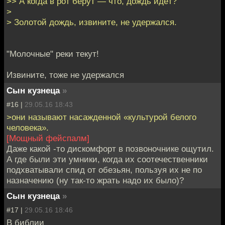
>> А когда в рот берут — что, дождь идёт?
>
> Золотой дождь, извините, не удержался.
"Молочные" реки текут!
Извините, тоже не удержался
Сын кузнеца
»
#16 |
29.05.16 18:43
>они называют насажденной «культурой белого
человека».
[Мощный фейспалм]
Даже какой -то дискомфорт в позвоночнике ощутил.
А где были эти умники, когда их соотечественники
подхватывали спид от обезьян, пользуя их не по
назначению (ну так-то жрать надо их было)?
Сын кузнеца
»
#17 |
29.05.16 18:46
В библии