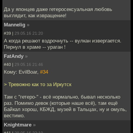
Да у японцев даже гетеросексуальная любовь
выглядит, как извращение!
Mannelig
»
#39 |
29.05.16 21:20
А когда решают вздрочнуть -- вулкан извергается.
Пернул в храме -- ураган !
FatAndy
»
#40 |
29.05.16 21:46
Кому: EvilBoar,
#34
> Тревожно как то за Иркутск
Там с "гетеро-" - всё нормально, бывал несколько
раз. Помимо девок (которые наше всё), там ещё
Байкал хорош, КБЖД, музей в Тальцах, ну и омуль,
вестимо.
Knightmare
»
#41 |
29.05.16 22:10