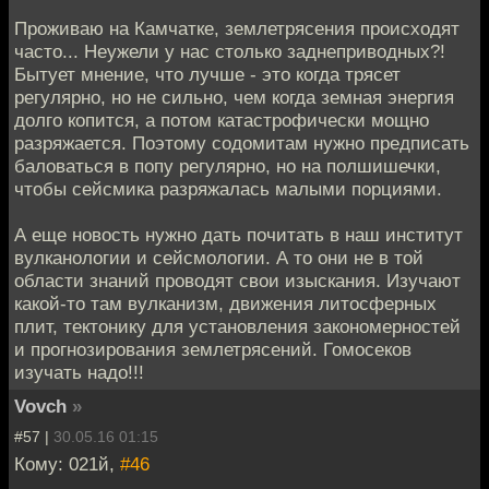
Проживаю на Камчатке, землетрясения происходят
часто... Неужели у нас столько заднеприводных?!
Бытует мнение, что лучше - это когда трясет
регулярно, но не сильно, чем когда земная энергия
долго копится, а потом катастрофически мощно
разряжается. Поэтому содомитам нужно предписать
баловаться в попу регулярно, но на полшишечки,
чтобы сейсмика разряжалась малыми порциями.
А еще новость нужно дать почитать в наш институт
вулканологии и сейсмологии. А то они не в той
области знаний проводят свои изыскания. Изучают
какой-то там вулканизм, движения литосферных
плит, тектонику для установления закономерностей
и прогнозирования землетрясений. Гомосеков
изучать надо!!!
Vovch
»
#57 |
30.05.16 01:15
Кому: 021й,
#46