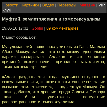
Новости
|
Картинки
|
Видео
|
Переводы
|
Магазин
|
VIP
клуб
Муфтий, землетрясения и гомосексуализм
29.05.16 17:31
|
Goblin
|
89 комментариев
С мест сообщают:
Мусульманский священнослужитель из Ганы Маллам
Абасс Махмуд заявил, что секс между однополыми
парами «раздражает Аллаха» и это является
причиной возникновения природных катаклизмов,
таких как землетрясения.
«Аллах раздражается, когда мужчины вступают в
сексуальные связи, и такое отвратительное сочетание
вызывает землетрясение», — подчеркнул Махмуд. Он
также добавил, что древние города Содом и Гоморра
также были уничтожены вследствие
распространенности гомосексуализма.