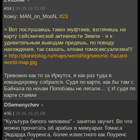
#34 |
29.05.16 21:08
Кому: MAN_on_MooN,
#23
> Вот послушаешь таких муфтиев, взглянешь на
карту сейсмической активности Земли - и к
удивительным выводам придешь, по поводу
нахождения, так сказать, клоаки гомосексуализма!!!
>
http://planetolog.ru/maps/world/big/seismic-hazard-
world-map.jpg
Тревожно как то за Иркутск, я как раз туда в
командировку собрался. Судя по карте, как бы там с
Байкала по ночам Попобавы не летали... :( И судя по
карте стаями
DSemenychev
»
#35 |
29.05.16 21:08
"Культура белого человека" - занятно звучит. Во что
можно прочитать об арабах в мемуарах Томаса
Эвдарда Лоуренса, более известного как Лоуренс