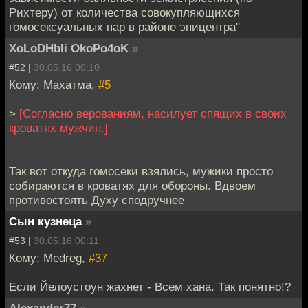
Рихтеру) от количества совокупляющихся
гомосексуальных пар в районе эпицентра"
XoLoDHbIi OkoPo4oK
»
#52 |
30.05.16 00:10
Кому: Махатма,
#5
>
[Согласно верованиям, насилует спящих в своих
кроватях мужчин.]
Так вот откуда гомосеки взялись, мужики просто
собираются в кроватях для обороны. Вдвоем
противостоять Духу сподручнее
Сын кузнеца
»
#53 |
30.05.16 00:11
Кому: Medreg,
#37
Если Йелоустоун жахнет - Всем хана. Так понятно!?