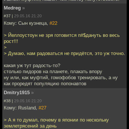
Medreg
»
#37 |
29.05.16 21:20
Кому: Сын кузнеца,
#22
> Йеллоустоун не зря готовится п#$дануть во весь
рост!!!
>
> Думаю, нам радоваться не придётся, это уж точно.
какая уж тут радость-то?
столько пидоров на планете, плакать впору
ну или, как муфтий, гомофобов тренировать, а ну
как проредят популяцию попонавтов
Dmitry1915
»
#38 |
29.05.16 21:20
Кому: Rusland,
#27
> А я то думал, почему в японии по нескольку
землетрясений за день