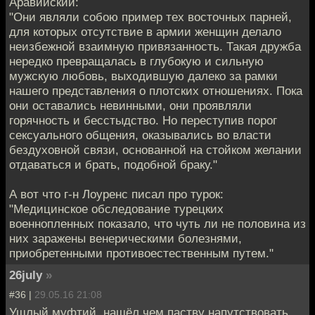
Аравийский:
"Они являли собою пример тех восточных парней,
для которых отсутствие в армии женщин делало
неизбежной взаимную привязанность. Такая дружба
нередко превращалась в глубокую и сильную
мужскую любовь, выходившую далеко за рамки
нашего представления о плотских отношениях. Пока
они оставались невинными, они проявляли
горячность и бесстыдство. Но переступив порог
сексуального общения, оказывались во власти
бездуховной связи, основанной на стойком желании
отдаваться и брать, подобной браку."
А вот что г-н Лоуренс писал про турок:
"Медицинское обследование турецких
военнопленных показало, что чуть ли не половина из
них заражены венерическими болезнями,
приобретенными противоестественным путем."
26july
»
#36 |
29.05.16 21:08
Ушлый муфтий, нашёл чем паству напутствовать.