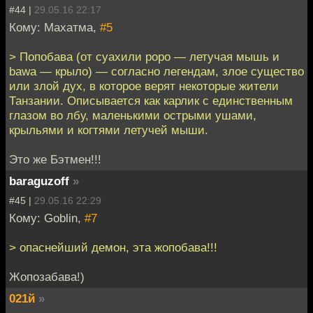
#44 |
29.05.16 22:17
Кому: Махатма,
#5
> Попобава (от суахили popo — летучая мышь и
bawa — крыло) — согласно легендам, злое существо
или злой дух, в которое верят некоторые жители
Танзании. Описывается как карлик с единственным
глазом во лбу, маленькими острыми ушами,
крыльями и когтями летучей мыши.
Это же Бэтмен!!!
baraguzoff
»
#45 |
29.05.16 22:29
Кому: Goblin,
#7
> опаснейший демон, эта жопобава!!!
Жопозабава!)
021й
»