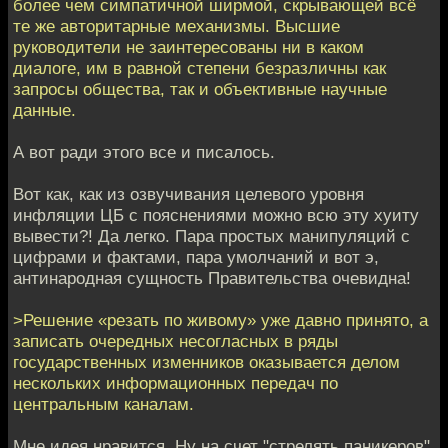
более чем симпатичной ширмой, скрывающей всё
те же авторитарные механизмы. Высшие
руководители не заинтересованы ни в каком
диалоге, им в равной степени безразличны как
запросы общества, так и объективные научные
данные.
А вот ради этого все и писалось.
Вот как, как из озвучивания целевого уровня
инфляции ЦБ с пояснениями можно всю эту хуиту
вывести?! Да легко. Пара простых манипуляций с
цифрами и фактами, пара умолчаний и вот э,
антинародная сущность Правительства очевидна!
>Решение «резать по живому» уже давно принято, а
записать очередных несогласных в ряды
государственных изменников оказывается делом
нескольких информационных передач по
центральным каналам.
Мне идея нравится. Ну на счет "стрелять паникеров".