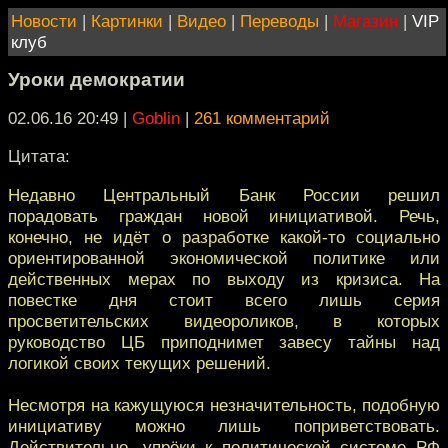
Новости
|
Картинки
|
Видео
|
Переводы
|
Магазин
|
VIP
клуб
Уроки демократии
02.06.16 20:49
|
Goblin
|
261 комментарий
Цитата:
Недавно Центральный Банк России решил
порадовать граждан новой инициативой. Речь,
конечно, не идёт о разработке какой-то социально
ориентированной экономической политике или
действенных мерах по выходу из кризиса. На
повестке дня стоит всего лишь серия
просветительских видеороликов, в которых
руководство ЦБ приподнимет завесу тайны над
логикой своих текущих решений.
Несмотря на кажущуюся незначительность, подобную
инициативу можно лишь поприветствовать.
Действительно, упрёки к политической системе РФ