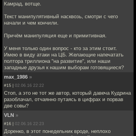
Камрад, вотще.
Текст манипулятивный насквозь, смотри с чего
начали и чем кончили.
Причём манипуляция еще и примитивная.
У меня только один вопрос - кто за этим стоит.
Имею в виду атаки на ЦБ. Желающие напечатать
полтора триллиона "на развитие", или наши
западные друзья к нашим выборам готовящиеся?
max_1986
»
#15 |
02.06.16 22:22
Стоп, а это не тот же автор, который давеча Кудрина
разоблачал, отчаянно путаясь в цифрах и порвав
две совы?
VLN
»
#16 |
02.06.16 22:23
Доренко, в этот понедельник вроде, неплохо