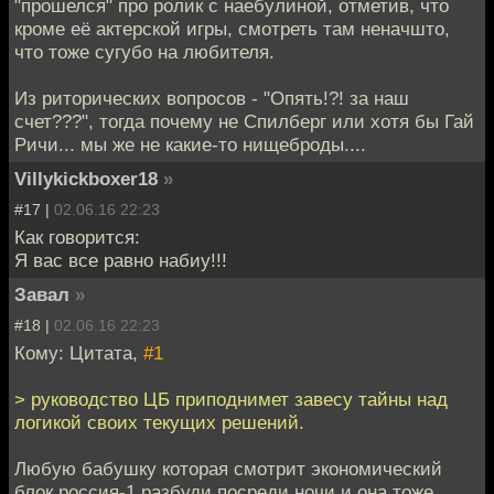
"прошелся" про ролик с наебулиной, отметив, что
кроме её актерской игры, смотреть там неначшто,
что тоже сугубо на любителя.
Из риторических вопросов - "Опять!?! за наш
счет???", тогда почему не Спилберг или хотя бы Гай
Ричи... мы же не какие-то нищеброды....
Villykickboxer18
»
#17 |
02.06.16 22:23
Как говорится:
Я вас все равно набиу!!!
Завал
»
#18 |
02.06.16 22:23
Кому: Цитата,
#1
> руководство ЦБ приподнимет завесу тайны над
логикой своих текущих решений.
Любую бабушку которая смотрит экономический
блок россия-1 разбуди посреди ночи и она тоже