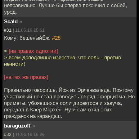
неправильно. Лучше бы сперва покончил с собой,
урод.
Scald
»
#31 |
11.06.16 15:51
Кому: бешеныйЁж,
#28
>
[на правах идиотии]
> всем доподлинно известно, что соль - против
нечисти!
[на тех же правах]
Правильно говоришь, Йож из Эрленвальда. Поэтому
участковый не стал проводить обряд экзорцизма. Но
приметы, убоявшихся соли директора и завуча,
передал в Каер Морхен. Ну и сам взял этих
гражданок на карандаш.
baraguzoff
»
#32 |
11.06.16 16:26