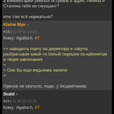
а комментарии умелых остряков в адрес Ленина и
Сталина тебя не смущают?
или там всё нормально?
Kleine Мук
»
#18 |
11.06.16 14:55
Кому: Agalloch,
#7
>> наводила порчу на директора и завуча
разбрасывая какой-то белый порошок по кабинетам
и творя заклинания
>
> Они бы еще ведьмака наняли
>
Оренов не хватило, поди, у бюджетников
Scald
»
#19 |
11.06.16 15:03
Кому: Agalloch,
#7