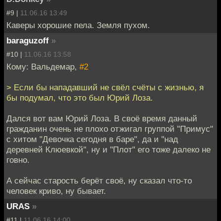
#9 |
11.06.16 13:49
Каверы хорошие пела. Земля пухом.
baraguzoff
»
#10 |
11.06.16 13:58
Кому: Вальдемар,
#2
> Если бы нападавший не свёл счёты с жизнью, я
бы подумал, что это был Юрий Лоза.
Дался вот вам Юрий Лоза. В своё время данный
гражданин очень не плохо отжигал группой "Примус"
с хитом "Девочка сегодня в баре", да и "над
деревней Клюевкой", ну и "Плот" его тоже далеко не
говно.
А сейчас старость берёт своё, ну сказал что-то
человек криво, ну бывает.
URAS
»
#11 |
11.06.16 14:00