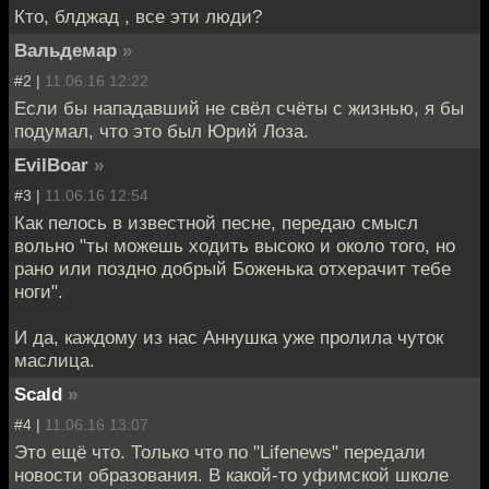
Кто, блджад , все эти люди?
Вальдемар
»
#2 |
11.06.16 12:22
Если бы нападавший не свёл счёты с жизнью, я бы
подумал, что это был Юрий Лоза.
EvilBoar
»
#3 |
11.06.16 12:54
Как пелось в известной песне, передаю смысл
вольно "ты можешь ходить высоко и около того, но
рано или поздно добрый Боженька отхерачит тебе
ноги".
И да, каждому из нас Аннушка уже пролила чуток
маслица.
Scald
»
#4 |
11.06.16 13:07
Это ещё что. Только что по "Lifenews" передали
новости образования. В какой-то уфимской школе