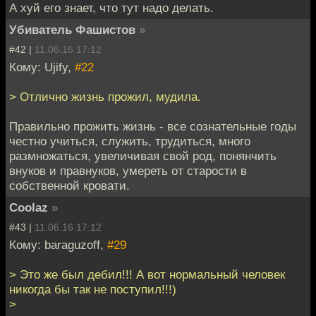
А хуй его знает, что тут надо делать.
Убиватель Фашистов
»
#42 |
11.06.16 17:12
Кому: Ujify,
#22
> Отлично жизнь прожил, мудила.
Правильно прожить жизнь - все сознательные годы
честно учиться, служить, трудиться, много
размножаться, увеличивая свой род, понянчить
внуков и правнуков, умереть от старости в
собственной кровати.
Coolaz
»
#43 |
11.06.16 17:12
Кому: baraguzoff,
#29
> Это же был дебил!!! А вот нормальный человек
никогда бы так не поступил!!!)
>