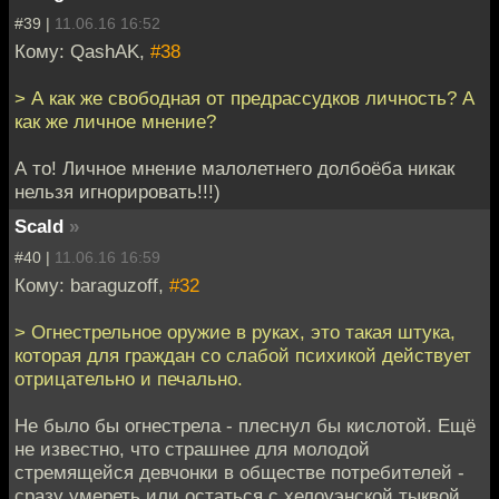
#39 |
11.06.16 16:52
Кому: QashAK,
#38
> А как же свободная от предрассудков личность? А
как же личное мнение?
А то! Личное мнение малолетнего долбоёба никак
нельзя игнорировать!!!)
Scald
»
#40 |
11.06.16 16:59
Кому: baraguzoff,
#32
> Огнестрельное оружие в руках, это такая штука,
которая для граждан со слабой психикой действует
отрицательно и печально.
Не было бы огнестрела - плеснул бы кислотой. Ещё
не известно, что страшнее для молодой
стремящейся девчонки в обществе потребителей -
сразу умереть или остаться с хелоуэнской тыквой