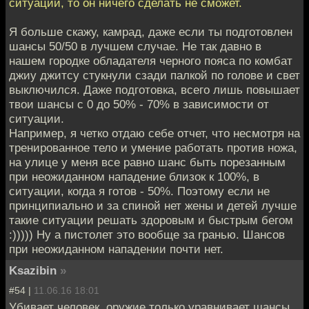
ситуации, то он ничего сделать не сможет.
Я больше скажу, камрад, даже если ты подготовлен
шансы 50/50 в лучшем случае. Не так давно в
нашем городке обладателя черного пояса по комбат
джиу джитсу стукнули сзади палкой по голове и свет
выключился. Даже подготовка, всего лишь повышает
твои шансы с 0 до 50% - 70% в зависимости от
ситуации.
Например, я четко отдаю себе отчет, что несмотря на
тренированное тело и умение работать против ножа,
на улице у меня все равно шанс быть порезанным
при неожиданном нападение близок к 100%, в
ситуации, когда я готов - 50%. Поэтому если не
принципиально и за спиной нет жены и детей лучше
такие ситуации решать здоровым и быстрым бегом
:))))) Ну а пистолет это вообще за гранью. Шансов
при неожиданном нападении почти нет.
Ksazibin
»
#54 |
11.06.16 18:01
Убивает человек, оружие только уравнивает шансы.