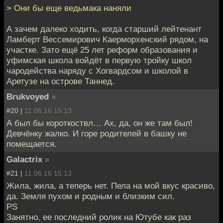
> Они бы еще ведьмака наняли
А зачем далеко ходить, когда старший лейтенант
Ламберт Вессемирович Каерморхенский рядом, на
участке. Зато ещё 25 лет реформ образования и
уфимская школа войдёт в первую тройку школ
чародейства наряду с Хогвардсом и школой в
Аретузе на острове Таннед.
Brukvoyed
»
#20 |
11.06.16 15:13
А был бы короткоствл… Ах, да, он же там был!
Девчёнку жалко. И горе родителей в башку не
помещается.
Galactrix
»
#21 |
11.06.16 15:13
Жила, жила, а теперь нет. Пела на мой вкус красиво,
да. Земля пухом и родным и близким сил.
PS
Занятно, ее последний ролик на Ютубе как раз