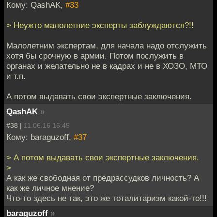
Кому: QashAK,
#33
> Неужто малолетние эксперты заблуждаются?!!
Малолетним экспертам, для начала надо отслужить
хотя бы срочную в армии. Потом послужить в
органах и желательно не в кадрах и не в ХОЗО, МТО
и т.п.
А потом выдавать свои экспертные заключения.
QashAK
»
#38 |
11.06.16 16:45
Кому: baraguzoff,
#37
> А потом выдавать свои экспертные заключения.
>
А как же свободная от предрассудков личность? А
как же личное мнение?
Что-то здесь не так, это же тоталитаризм какой-то!!!
baraguzoff
»