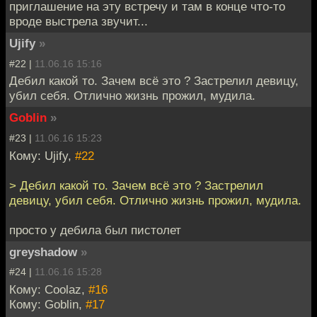
приглашение на эту встречу и там в конце что-то
вроде выстрела звучит...
Ujify
»
#22 |
11.06.16 15:16
Дебил какой то. Зачем всё это ? Застрелил девицу,
убил себя. Отлично жизнь прожил, мудила.
Goblin
»
#23 |
11.06.16 15:23
Кому: Ujify,
#22
> Дебил какой то. Зачем всё это ? Застрелил
девицу, убил себя. Отлично жизнь прожил, мудила.
просто у дебила был пистолет
greyshadow
»
#24 |
11.06.16 15:28
Кому: Coolaz,
#16
Кому: Goblin,
#17