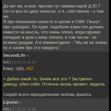
Да нет же, е-мое, причем тут комментарий Д.Ю.?
Он-то все по делу написал, и я, собственно - о том
же.
Я про понимание новости в целом в СМИ. Пишут
про трагедию. По идее, подобное известие должно
навести на мысль, что очень плохо, когда оружие
попадает в руки к кому попало, в том числе - ко
всяким уродам. А в комментариях - "Мы ее не знаем,
ну и зачем про это говорить".
SecondLife
»
#25 |
11.06.16 15:28
Кому: Ujify,
#22
> Дебил какой то. Зачем всё это ? Застрелил
девицу, убил себя. Отлично жизнь прожил, мудила.
Скорей всего неразделенная любовь фаната.
Liputan
»
#26 |
11.06.16 15:28