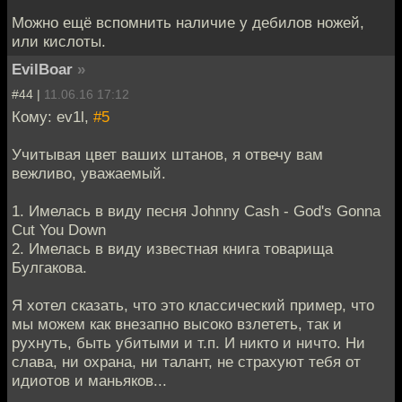
Можно ещё вспомнить наличие у дебилов ножей,
или кислоты.
EvilBoar
»
#44 |
11.06.16 17:12
Кому: ev1l,
#5
Учитывая цвет ваших штанов, я отвечу вам
вежливо, уважаемый.
1. Имелась в виду песня Johnny Cash - God's Gonna
Cut You Down
2. Имелась в виду известная книга товарища
Булгакова.
Я хотел сказать, что это классический пример, что
мы можем как внезапно высоко взлететь, так и
рухнуть, быть убитыми и т.п. И никто и ничто. Ни
слава, ни охрана, ни талант, не страхуют тебя от
идиотов и маньяков...