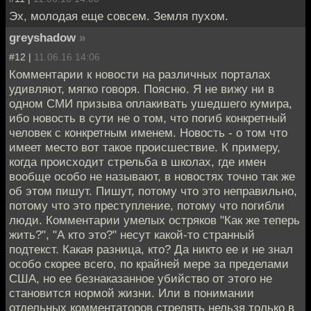
Эх, молодая еще совсем. Земля пухом.
greyshadow
»
#12 |
11.06.16 14:06
Комментарии к новости на различных порталах
удивляют, мягко говоря. Поясню. Я не вижу ни в
одном СМИ призыва оплакивать ушедшего кумира,
ибо новость в сути не о том, что погиб конкретный
человек с конкретным именем. Новость - о том что
имеет место вот такое происшествие. К примеру,
когда происходит стрельба в школах, где имен
вообще особо не называют, в новостях точно так же
об этом пишут. Пишут, потому что это неправильно,
потому что это преступление, потому что погибли
люди. Комментарии умелых остряков "Как же теперь
жить?", "А кто это?" несут какой-то странный
подтекст. Какая разница, кто? Да никто ее и не знал
особо скорее всего, по крайней мере за пределами
США, но ее безнаказанное убийство от этого не
становится нормой жизни. Или в понимании
отдельных комментаторов стрелять нельзя только в