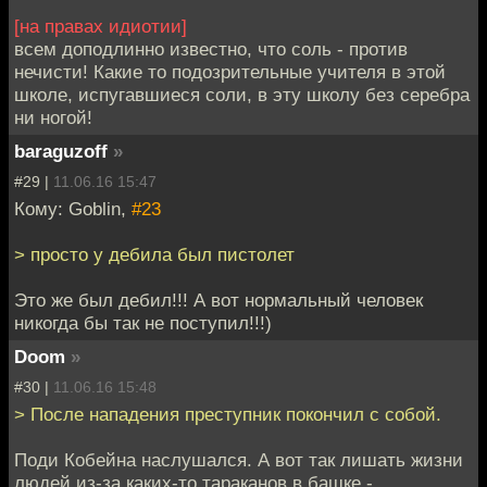
[на правах идиотии]
всем доподлинно известно, что соль - против
нечисти! Какие то подозрительные учителя в этой
школе, испугавшиеся соли, в эту школу без серебра
ни ногой!
baraguzoff
»
#29 |
11.06.16 15:47
Кому: Goblin,
#23
> просто у дебила был пистолет
Это же был дебил!!! А вот нормальный человек
никогда бы так не поступил!!!)
Doom
»
#30 |
11.06.16 15:48
> После нападения преступник покончил с собой.
Поди Кобейна наслушался. А вот так лишать жизни
людей из-за каких-то тараканов в башке -