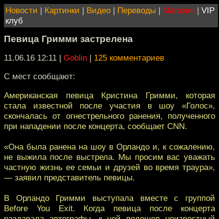
Новости
|
Картинки
|
Видео
|
Переводы
|
Магазин
|
VIP
клуб
Певица Гримми застрелена
11.06.16 12:11
|
Goblin
|
125 комментариев
С мест сообщают:
Американская певица Кристина Гримми, которая
стала известной после участия в шоу «Голос»,
скончалась от огнестрельного ранения, полученного
при нападении после концерта, сообщает CNN.
«Она была ранена на шоу в Орландо и, к сожалению,
не выжила после выстрела. Мы просим вас уважать
частную жизнь ее семьи и друзей во время траура»,
— заявил представитель певицы.
В Орландо Гримми выступала вместе с группой
Before You Exit. Когда певица после концерта
раздавала автографы, к ней подошел неизвестный