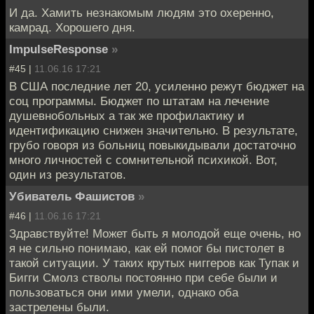
И да. Хамить незнакомым людям это охеренно,
камрад. Хорошего дня.
ImpulseResponse
»
#45 |
11.06.16 17:21
В США последние лет 20, усиленно режут бюджет на
соц программы. Бюджет по штатам на лечение
душевнобольных а так же профилактику и
идентификацию снижен значительно. В результате,
грубо говоря из больниц повыкидывали достаточно
много личностей с сомнительной психикой. Вот,
один из результатов.
Убиватель Фашистов
»
#46 |
11.06.16 17:21
Здравствуйте! Может быть я молодой еще очень, но
я не сильно понимаю, как ей помог бы пистолет в
такой ситуации. У таких крутых ниггеров как Тупак и
Бигги Смолз стволы постоянно при себе были и
пользоваться они ими умели, однако оба
застрелены были.