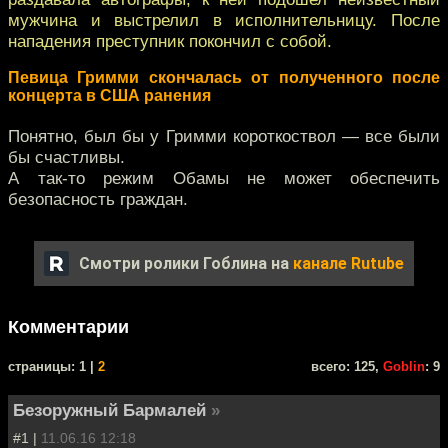
мужчина и выстрелил в исполнительницу. После
нападения преступник покончил с собой.
Певица Гримми скончалась от полученного после
концерта в США ранения
Понятно, был бы у Гримми короткоствол — все были
бы счастливы.
А так-то режим Обамы не может обеспечить
безопасность граждан.
Смотри ролики Гоблина на
канале Rutube
Комментарии
cтраницы: 1 |
2
всего: 125,
Goblin
: 9
Безоружный Бармалей
»
#1 |
11.06.16 12:18