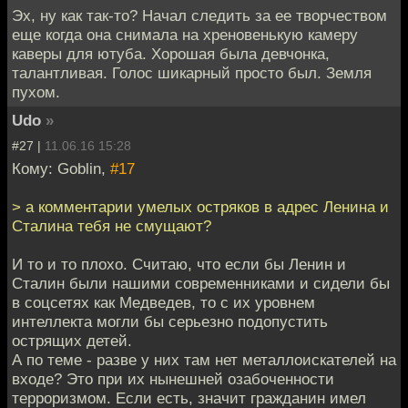
Эх, ну как так-то? Начал следить за ее творчеством
еще когда она снимала на хреновенькую камеру
каверы для ютуба. Хорошая была девчонка,
талантливая. Голос шикарный просто был. Земля
пухом.
Udo
»
#27 |
11.06.16 15:28
Кому: Goblin,
#17
> а комментарии умелых остряков в адрес Ленина и
Сталина тебя не смущают?
И то и то плохо. Считаю, что если бы Ленин и
Сталин были нашими современниками и сидели бы
в соцсетях как Медведев, то с их уровнем
интеллекта могли бы серьезно подопустить
острящих детей.
А по теме - разве у них там нет металлоискателей на
входе? Это при их нынешней озабоченности
терроризмом. Если есть, значит гражданин имел