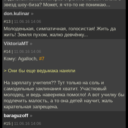
звезд шоу-биза? Может, я что-то не понимаю...
don.kulinar
»
#13 |
11.06.16 14:06
Молоденькая, симпатичная, голосистая! Жить да
жить! Земля пухом, жалко девчёнку...
ViktoriaMT
»
#14 |
11.06.16 14:06
Кому: Agalloch,
#7
> Они бы еще ведьмака наняли
На зарплату учителя?? Тут только на соль и
самодельные заклинания хватит. Участковый
молодец, и ведь наверняка помогло! А вот училку бы
подлечить малость, а то она детей научит, жаль
карательная запрещена.
baraguzoff
»
#15 |
11.06.16 14:06