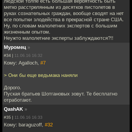
людской толпе есть большая вероятность быть
метко расстрелянным из десятков пистолетов в
руках сознательных граждан, вообще сводят на нет
все попытки злодейства в прекрасной стране США.
Ну, по словам малолетних экспертов с большим
жизненным опытом.
Неужто малолетние эксперты заблуждаются?!!
Муромец
»
#34 |
11.06.16 16:32
Кому: Agalloch,
#7
> Они бы еще ведьмака наняли
Дорого.
Пуская братьев Шотгановых зовут. Те бесплатно
отработают.
QashAK
»
#35 |
11.06.16 16:33
Кому: baraguzoff,
#32