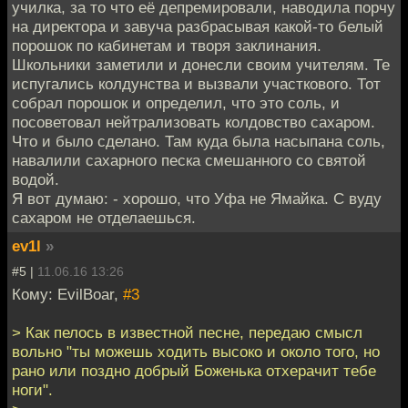
училка, за то что её депремировали, наводила порчу
на директора и завуча разбрасывая какой-то белый
порошок по кабинетам и творя заклинания.
Школьники заметили и донесли своим учителям. Те
испугались колдунства и вызвали участкового. Тот
собрал порошок и определил, что это соль, и
посоветовал нейтрализовать колдовство сахаром.
Что и было сделано. Там куда была насыпана соль,
навалили сахарного песка смешанного со святой
водой.
Я вот думаю: - хорошо, что Уфа не Ямайка. С вуду
сахаром не отделаешься.
ev1l
»
#5 |
11.06.16 13:26
Кому: EvilBoar,
#3
> Как пелось в известной песне, передаю смысл
вольно "ты можешь ходить высоко и около того, но
рано или поздно добрый Боженька отхерачит тебе
ноги".