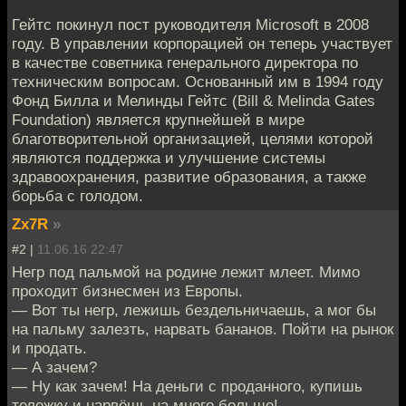
Гейтс покинул пост руководителя Microsoft в 2008
году. В управлении корпорацией он теперь участвует
в качестве советника генерального директора по
техническим вопросам. Основанный им в 1994 году
Фонд Билла и Мелинды Гейтс (Bill & Melinda Gates
Foundation) является крупнейшей в мире
благотворительной организацией, целями которой
являются поддержка и улучшение системы
здравоохранения, развитие образования, а также
борьба с голодом.
Zx7R
»
#2 |
11.06.16 22:47
Негр под пальмой на родине лежит млеет. Мимо
проходит бизнесмен из Европы.
— Вот ты негр, лежишь бездельничаешь, а мог бы
на пальму залезть, нарвать бананов. Пойти на рынок
и продать.
— А зачем?
— Ну как зачем! На деньги с проданного, купишь
тележку и нарвёшь на много больше!