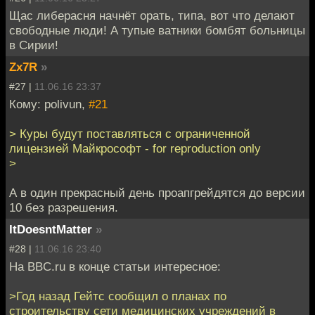
Щас либерасня начнёт орать, типа, вот что делают
свободные люди! А тупые ватники бомбят больницы
в Сирии!
Zx7R
»
#27 |
11.06.16 23:37
Кому: polivun,
#21
> Куры будут поставляться с ограниченной
лицензией Майкрософт - for reproduction only
>
А в один прекрасный день проапгрейдятся до версии
10 без разрешения.
ItDoesntMatter
»
#28 |
11.06.16 23:40
На BBC.ru в конце статьи интересное:
>Год назад Гейтс сообщил о планах по
строительству сети медицинских учреждений в