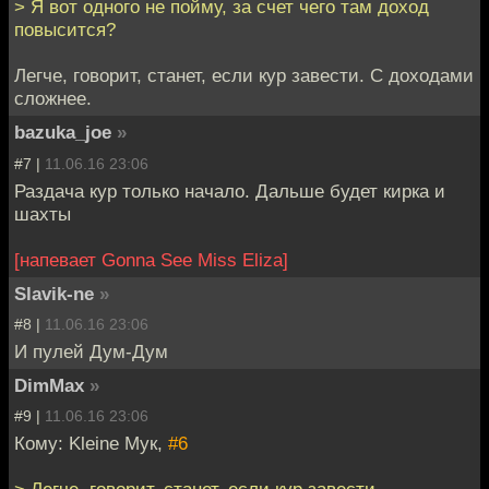
> Я вот одного не пойму, за счет чего там доход
повысится?
Легче, говорит, станет, если кур завести. С доходами
сложнее.
bazuka_joe
»
#7 |
11.06.16 23:06
Раздача кур только начало. Дальше будет кирка и
шахты
[напевает Gonna See Miss Eliza]
Slavik-ne
»
#8 |
11.06.16 23:06
И пулей Дум-Дум
DimMax
»
#9 |
11.06.16 23:06
Кому: Kleine Мук,
#6
> Легче, говорит, станет, если кур завести