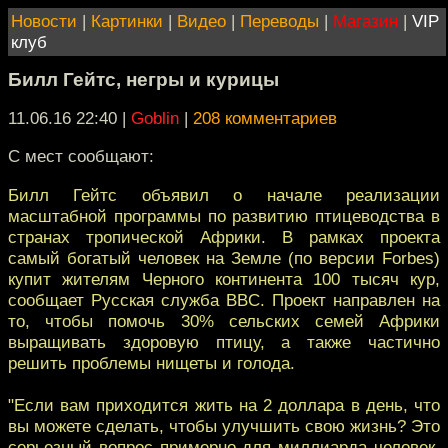
Новости
|
Картинки
|
Видео
|
Переводы
|
Магазин
|
VIP
клуб
Билл Гейтс, негры и курицы
11.06.16 22:40
|
Goblin
|
208 комментариев
С мест сообщают:
Билл Гейтс объявил о начале реализации
масштабной программы по развитию птицеводства в
странах тропической Африки. В рамках проекта
самый богатый человек на Земле (по версии Forbes)
купит жителям Черного континента 100 тысяч кур,
сообщает Русская служба BBC. Проект направлен на
то, чтобы помочь 30% сельских семей Африки
выращивать здоровую птицу, а также частично
решить проблемы нищеты и голода.
"Если вам приходится жить на 2 доллара в день, что
вы можете сделать, чтобы улучшить свою жизнь? Это
серьезный вопрос примерно для миллиарда человек,