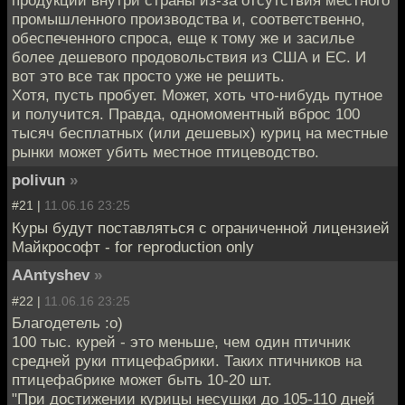
продукции внутри страны из-за отсутствия местного
промышленного производства и, соответственно,
обеспеченного спроса, еще к тому же и засилье
более дешевого продовольствия из США и ЕС. И
вот это все так просто уже не решить.
Хотя, пусть пробует. Может, хоть что-нибудь путное
и получится. Правда, одномоментный вброс 100
тысяч бесплатных (или дешевых) куриц на местные
рынки может убить местное птицеводство.
polivun
»
#21 |
11.06.16 23:25
Куры будут поставляться с ограниченной лицензией
Майкрософт - for reproduction only
AAntyshev
»
#22 |
11.06.16 23:25
Благодетель :о)
100 тыс. курей - это меньше, чем один птичник
средней руки птицефабрики. Таких птичников на
птицефабрике может быть 10-20 шт.
"При достижении курицы несушки до 105-110 дней