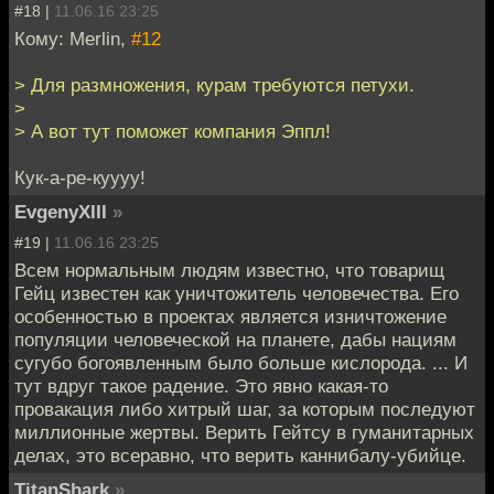
#18 |
11.06.16 23:25
Кому: Merlin,
#12
> Для размножения, курам требуются петухи.
>
> А вот тут поможет компания Эппл!
Кук-а-ре-куууу!
EvgenyXIII
»
#19 |
11.06.16 23:25
Всем нормальным людям известно, что товарищ
Гейц известен как уничтожитель человечества. Его
особенностью в проектах является изничтожение
популяции человеческой на планете, дабы нациям
сугубо богоявленным было больше кислорода. ... И
тут вдруг такое радение. Это явно какая-то
провакация либо хитрый шаг, за которым последуют
миллионные жертвы. Верить Гейтсу в гуманитарных
делах, это всеравно, что верить каннибалу-убийце.
TitanShark
»