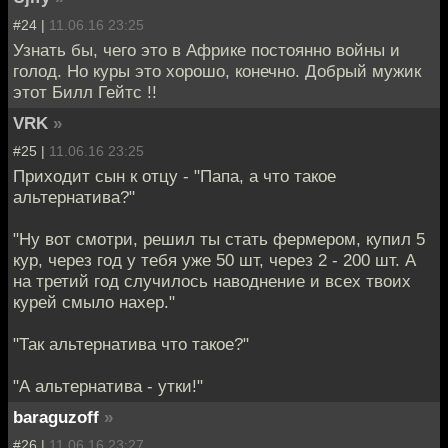
#24 |
11.06.16 23:25
Узнать бы, чего это в Африке постоянно войны и
голод. Но куры это хорошо, конечно. Добрый мужик
этот Билл Гейтс !!
VRK
»
#25 |
11.06.16 23:25
Приходит сын к отцу - "Папа, а что такое
альтернатива?"
"Ну вот смотри, решил ты стать фермером, купил 5
кур, через год у тебя уже 50 шт, через 2 - 200 шт. А
на третий год случилось наводнение и всех твоих
курей смыло нахер."
"Так альтернатива что такое?"
"А альтернатива - утки!"
baraguzoff
»
#26 |
11.06.16 23:27