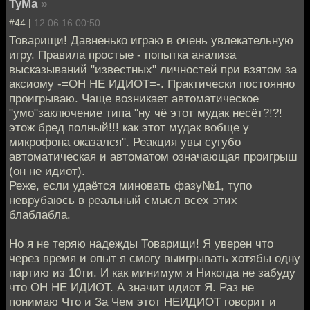
TyMa
»
#44 |
12.06.16 00:50
Товарищи! Давненько играю в очень увлекательную
игру. Правила простые - попытка анализа
высказываний "известных" личностей при взятом за
аксиому -=ОН НЕ ИДИОТ=-. Практически постоянно
проигрываю. Чаще возникает автоматическое
"умо"заключение типа "ну чё этот мудак несёт?!?!
этож бред полный!!! как этот мудак вобще у
микрофона оказался". Реакция увы сугубо
автоматическая и автоматом означающая проигрыш
(он не идиот).
Реже, если удаётся миновать фазу№1, тупо
неврубаюсь в реальный смысл всех этих
блаблабла.
Но я не теряю надежды Товарищи! Я уверен что
через время и опыт я смогу выигрывать хотябы одну
партию из 10ти. И как минимум я Никогда не забуду
что ОН НЕ ИДИОТ. А значит идиот Я. Раз не
понимаю Что и За Чем этот НЕИДИОТ говорит и