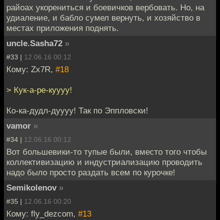
райоах укорениться и боевичков вербовать. Но, на
удиаление, и бабло сумел вернуть, и хозяйство в
местах приложения поднять.
uncle.Sasha72
»
#33 |
12.06.16 00:12
Кому: Zx7R,
#18
> Кук-а-ре-куууу!
Ко-ка-дудл-дуууу! Так по Эппловски!
vamor
»
#34 |
12.06.16 00:12
Вот большевики-то тупые были, вместо того чтобы
коллективизацию и индустриализацию проводить
надо было просто раздать всем по курочке!
Semikolenov
»
#35 |
12.06.16 00:20
Кому: fly_dezcom,
#13