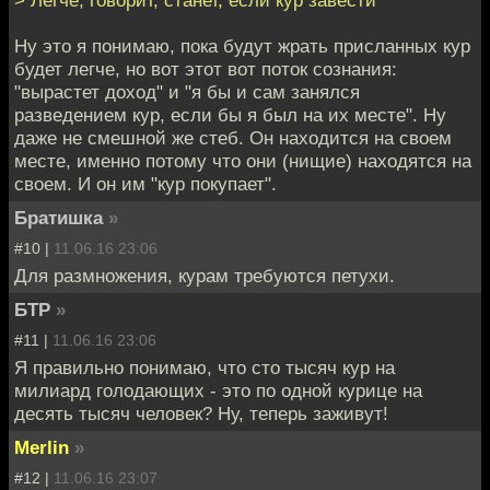
Ну это я понимаю, пока будут жрать присланных кур
будет легче, но вот этот вот поток сознания:
"вырастет доход" и "я бы и сам занялся
разведением кур, если бы я был на их месте". Ну
даже не смешной же стеб. Он находится на своем
месте, именно потому что они (нищие) находятся на
своем. И он им "кур покупает".
Братишка
»
#10 |
11.06.16 23:06
Для размножения, курам требуются петухи.
БТР
»
#11 |
11.06.16 23:06
Я правильно понимаю, что сто тысяч кур на
милиард голодающих - это по одной курице на
десять тысяч человек? Ну, теперь заживут!
Merlin
»
#12 |
11.06.16 23:07