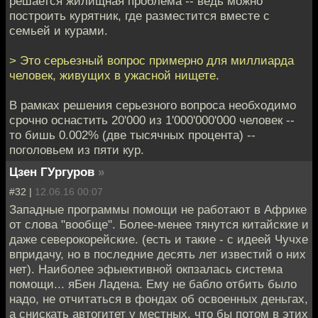
решается жилищная проблема -- ведь можно
построить курятник, где разместится вместе с
семьей и курами.
> Это серьезный вопрос примерно для миллиарда
человек, живущих в ужасной нищете.
В рамках решения серьезного вопроса необходимо
срочно оснастить 20'000 из 1'000'000'000 человек --
то бишь 0.002% (две тысячных процента) --
поголовьем из пяти кур.
Цзен ГУргуров
»
#32 |
12.06.16 00:07
Западные программы помощи не работают в Африке
от слова "вообще". Более-менее тянутся китайские и
даже северокорейские. (есть и такие - с идеей Чучхе
впридачу, но в последние десять лет известий о них
нет). Наиболее эфыективной окпзалась система
помощи... яБен Ладена. Ему не бабло отбить было
надо, не отчитаться в фондах об освоенных деньгах,
а снискать автогитет у местных, что бы потом в этих