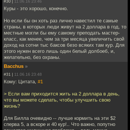
#30 |
11.06.16 23:46
Куры - это хорошо, конечно.
Но если бы он хоть раз лично навестил те самые
страны, в которых люди живут на 2 доллара в год, то
местные могли бы ему самому преподать мастер-
класс, как менее, чем за три месяца увеличить свой
доход на сотни тыс баксов безо всяких там кур. Для
этого нужен всего лишь один белый долбоеб, и,
желательно, без охраны.
Bacchus
»
#31 |
11.06.16 23:48
Кому: Цитата,
#1
> Если вам приходится жить на 2 доллара в день,
что вы можете сделать, чтобы улучшить свою
жизнь?
Для Билла очевидно -- лучше кормить на эти $2
сперва 5, а вскоре и 40 кур!.. Что важно, попутно