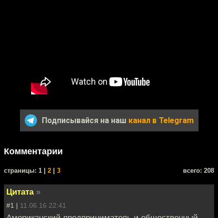
Подписывайся на наш
канал в Telegram
Комментарии
cтраницы: 1 |
2
|
3
всего: 208
Цитата
»
#1 |
11.06.16 22:41
Американский предприниматель и общественный