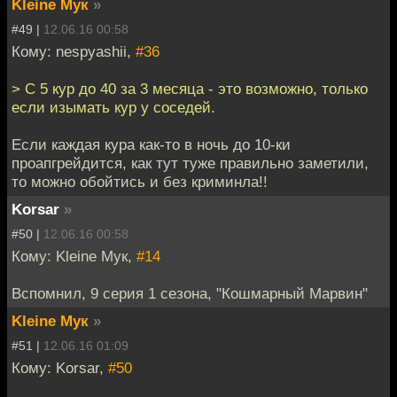
Kleine Мук
»
#49 |
12.06.16 00:58
Кому: nespyashii,
#36
> С 5 кур до 40 за 3 месяца - это возможно, только
если изымать кур у соседей.
Если каждая кура как-то в ночь до 10-ки
проапгрейдится, как тут туже правильно заметили,
то можно обойтись и без криминла!!
Korsar
»
#50 |
12.06.16 00:58
Кому: Kleine Мук,
#14
Вспомнил, 9 серия 1 сезона, "Кошмарный Марвин"
Kleine Мук
»
#51 |
12.06.16 01:09
Кому: Korsar,
#50