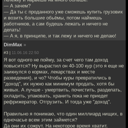
— А зачем?
— Да ты с проданного уже сможешь купить грузовик
и возить большие обьёмы, потом наймешь
работников, а сам будешь лежать и ничего не
делать!
— А я, в принципе, и так лежу и ничего не делаю!
DimMax
»
#3 |
11.06.16 22:50
Я вот одного не пойму, за счет чего там доход
повысится? Ну вырастил он 40-100 кур (это я еще не
заикнулся о кормах, лекарствах и месте
разведения), и чо? Чтобы куры превратились в
"доход", их нужно как минимум продать, хотя бы
живых. А лучше - умертвить, почистить, разделать,
охладить, упаковать, хранить пока не приедет
рефрижератор. Отгрузить. И тогда уже "доход".
Правильно я понимаю, что один миллиард нищих, в
одночасье всем этим займется?
Да они их сожрут. На некоторое время хватит.