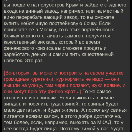
вы поедете на полуостров Крым и зайдете с заднего
входа на винный завод, например, или на местный
вино перерабатывающий завод, то вы сможете
купить небольшую портвейновую бочку. Если
привезете ее в Москву, то в этих портвейновых
бочках можно отстаивать самогон, получится
качественный вискарь, который во время
финансового кризиса вы сможете продать и
заработать деньги и самим пить качественный
напиток. Это раз.
[Во-вторых, вы можете построить на своем участке
громадные курятники, кур кормить не надо — они
вышли на улицу, там черви ползают, жуки всякие, и
они могут всю эту фигню жрать.]
То же самое
относится и к свиньям. Если выкопать в земле
зиндан, и поселить туда свиней, то свинья будет
мало двигаться, и будет жиреть. А поскольку свинья
питается всяким калом, а этого добра достаточно,
тем более, если, например, выехать за МКАД, то у
нее всегда будет пища. Поэтому зимой у вас будет