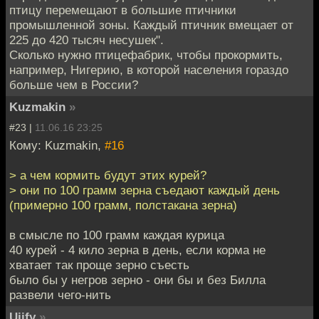
птицу перемещают в большие птичники
промышленной зоны. Каждый птичник вмещает от
225 до 420 тысяч несушек".
Сколько нужно птицефабрик, чтобы прокормить,
например, Нигерию, в которой населения гораздо
больше чем в России?
Kuzmakin
»
#23 |
11.06.16 23:25
Кому: Kuzmakin,
#16
> а чем кормить будут этих курей?
> они по 100 грамм зерна съедают каждый день
(примерно 100 грамм, полстакана зерна)
в смысле по 100 грамм каждая курица
40 курей - 4 кило зерна в день, если корма не
хватает так проще зерно съесть
было бы у негров зерно - они бы и без Билла
развели чего-нить
Ujify
»