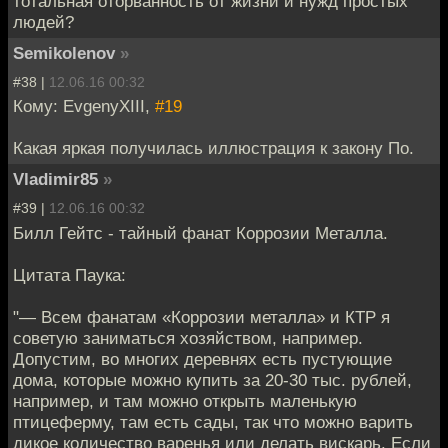
тотальная оторванность от жизни и нужд простых
людей?
Semikolenov
»
#38 |
12.06.16 00:32
Кому: EvgenyXIII,
#19
Какая яркая получилась иллюстрация к закону По.
Vladimir85
»
#39 |
12.06.16 00:32
Билл Гейтс - тайный фанат Коррозии Металла.
Цитата Паука:
"— Всем фанатам «Коррозии металла» и КТР я
советую заниматься хозяйством, например.
Допустим, во многих деревнях есть пустующие
дома, которые можно купить за 20-30 тыс. рублей,
например, и там можно открыть маленькую
птицеферму, там есть сады, так что можно варить
дикое количество варенья или делать вискарь. Если