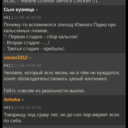
VLSC - Volume License Service Chicken !!1
Сын кузнеца
»
#41 |
12.06.16 00:36
Почему-то вспомнился эпизод Южного Парка про
кальсонных гномов..
"- Первая стадия - сбор кальсон!
- Вторая стадия - ...!
- Третья стадия - прибыль!
vovan3312
»
#42 |
12.06.16 00:39
Человек, который всю жизнь ни в чём не нуждался,
хочет облагодетельствовать целый континент.
Гейтс совсем из реальности-выпал.
Antoha
»
#43 |
12.06.16 00:46
Товарищу под сраку лет, но до сих пор меряет всех
по себе.