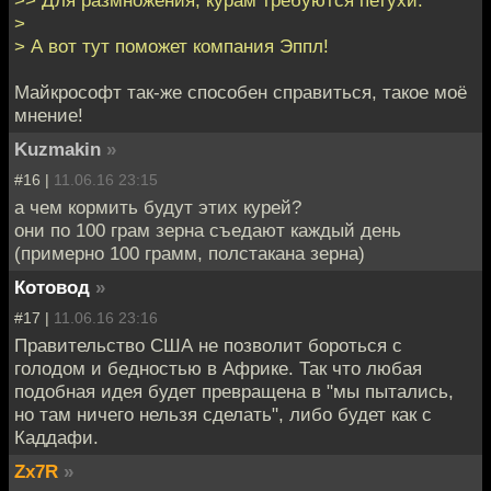
>> Для размножения, курам требуются петухи.
>
> А вот тут поможет компания Эппл!
Майкрософт так-же способен справиться, такое моё
мнение!
Kuzmakin
»
#16 |
11.06.16 23:15
а чем кормить будут этих курей?
они по 100 грам зерна съедают каждый день
(примерно 100 грамм, полстакана зерна)
Котовод
»
#17 |
11.06.16 23:16
Правительство США не позволит бороться с
голодом и бедностью в Африке. Так что любая
подобная идея будет превращена в "мы пытались,
но там ничего нельзя сделать", либо будет как с
Каддафи.
Zx7R
»