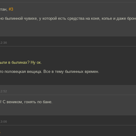
йтан,
#3
чно былинной чувихе, у которой есть средства на коня, копье и даже бро
12:36
ыли в былинах? Ну ок.
то половецкая вещица. Все в тему былинных времен.
12:52
 С веником, гонять по бане.
13:06
5