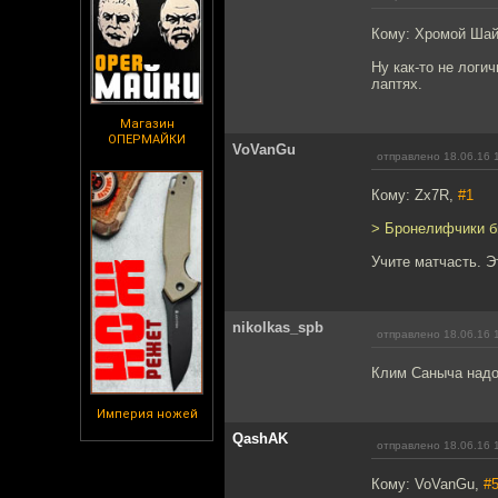
Кому: Хромой Ша
Ну как-то не логи
лаптях.
Магазин
ОПЕРМАЙКИ
VoVanGu
отправлено 18.06.16 
Кому: Zx7R,
#1
> Бронелифчики б
Учите матчасть. Э
nikolkas_spb
отправлено 18.06.16 
Клим Саныча надо!
Империя ножей
QashAK
отправлено 18.06.16 
Кому: VoVanGu,
#