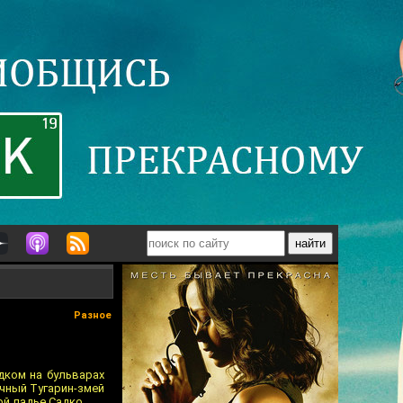
Разное
дком на бульварах
ачный Тугарин-змей
ой ладье Садко.