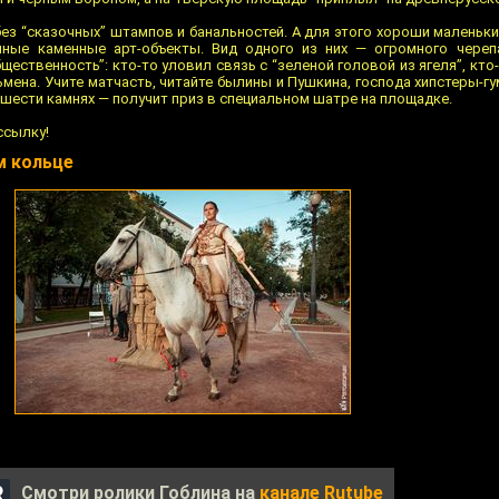
без “сказочных” штампов и банальностей. А для этого хороши маленьк
мные каменные арт-объекты. Вид одного из них — огромного чере
ественность”: кто-то уловил связь с “зеленой головой из ягеля”, кто
ьмена. Учите матчасть, читайте былины и Пушкина, господа хипстеры-гу
 шести камнях — получит приз в специальном шатре на площадке.
ссылку!
м кольце
Смотри ролики Гоблина на
канале Rutube