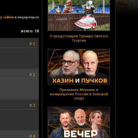
ку сайтов
в megagroup.ru
всего: 18
О предстоящем Турнире Святого
Георгия
# 1
# 2
Признание Меркель и
возвращение России в большой
спорт
# 3
# 4