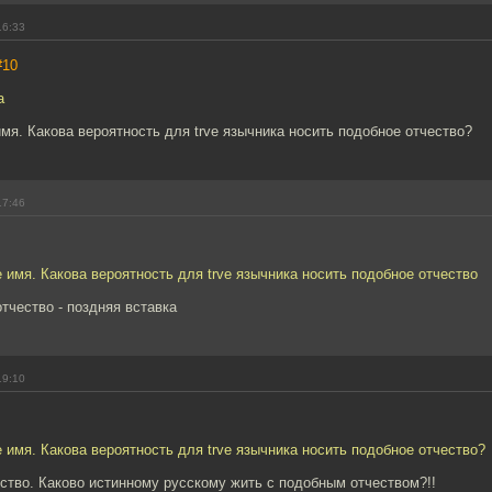
16:33
#10
а
имя. Какова вероятность для trve язычника носить подобное отчество?
17:46
е имя. Какова вероятность для trve язычника носить подобное отчество
отчество - поздняя вставка
19:10
е имя. Какова вероятность для trve язычника носить подобное отчество?
ство. Каково истинному русскому жить с подобным отчеством?!!