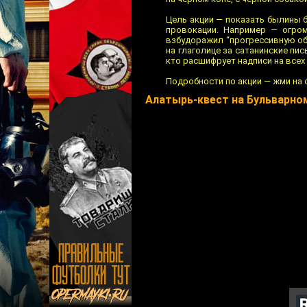
Цель акции — показать былины 
провокации. Например — огро
взбудоражил “прогрессивную общ
на глаголице за сатанинские пис
кто расшифрует надписи на всех
Подробности по акции — жми на 
Алатырь-квест на Бульварно