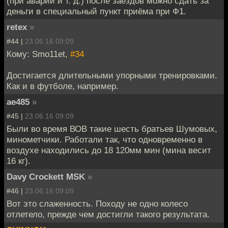
(при аварии и т. д.) после заездов можно сдать за
деньги в специальный пункт приёма при Ф1.
retex
»
#44 |
23.06.16 09:09
Кому: Smo11et,
#34
Достигается длительными упорными тренировками.
Как и в футболе, например.
ae485
»
#45 |
23.06.16 09:09
Были во время ВОВ такие шесть братьев Шумовых,
минометчики. Работали так, что одновременно в
воздухе находились до 18 120мм мин (мина весит
16 кг).
Davy Crockett MSK
»
#46 |
23.06.16 09:09
Вот это слаженность. Походу не одно колесо
отлетело, прежде чем достигли такого результата.