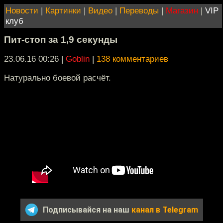
Новости
|
Картинки
|
Видео
|
Переводы
|
Магазин
|
VIP
клуб
Пит-стоп за 1,9 секунды
23.06.16 00:26
|
Goblin
|
138 комментариев
Натурально боевой расчёт.
Подписывайся на наш
канал в Telegram