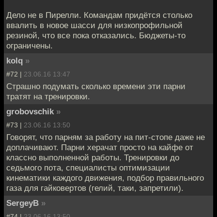
Дело не в Пирелли. Командам придётся столько
ввалить в новое шасси для низкопрофильной
резиной, что все пока отказались. Бюджеты-то
ограничены.
kolq
»
#72 |
23.06.16 13:47
Страшно подумать сколько времени эти парни
тратят на тренировки.
grobovschik
»
#73 |
23.06.16 13:50
Говорят, что парням за работу на пит-стопе даже не
доплачивают. Парни херачат просто на кайфе от
классно выполненной работы. Тренировки до
седьмого пота, специалисты оптимизации
кинематики каждого движения, подбор правильного
газа для гайковертов (гелий, таки, запретили).
SergeyB
»
#74 |
23.06.16 13:50