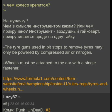
> чем колесо крепится?
>
На жувачку!!
Чем в смысле инструментом каким? Или чем
прикручено? Инструмент - воздушный гайковёрт,
прикручивается вроде на одну гайку.
-The tyre guns used in pit stops to remove tyres may
only be powered by compressed air or nitrogen.
-Wheels must be attached to the car with a single
fastener.
https://www.formula1.com/content/fom-
website/en/championship/inside-f1/rules-regs/tyres-and-
wheels.h...
Lazy87
»
#5 |
23.06.16 00:34
Кому: Punk_UnDeaD,
#3