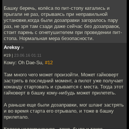
Башку беречь, колёса по пит-стопу катались и
прыгали не раз, отрываясь при неправильной
установке,когда были дозаправки загоралось пару
раз, не зря там сзади даже сейчас без дозаправок,
стоит парень с огнетушителем при проведении пит-
стопа. Нормальная мера безопасности.
Areksy
»
#19 |
23.06.16 01:11
Кому: Oh Dae-Su,
#12
Там много чего может произойти. Может гайковерт
застрять в последний момент, а пилот уже получает
команду стартовать и срывается с места. Тогда этот
гайковерт в башку кому-нибудь может прилететь.
А раньше еще были дозаправки, мог шланг застрять
и во время старта его отрывало, и тоже в башку
прилетало.
Колесо недокрученное - тоже, было и такое.