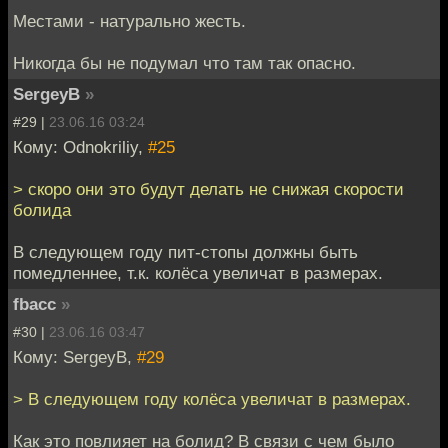
Местами - натурально жесть.
Никогда бы не подумал что там так опасно.
SergeyB
»
#29 |
23.06.16 03:24
Кому: Odnokriliy,
#25
> скоро они это будут делать не снижая скорости
болида
В следующем году пит-стопы должны быть
помедленнее, т.к. колёса увеличат в размерах.
fbacc
»
#30 |
23.06.16 03:47
Кому: SergeyB,
#29
> В следующем году колёса увеличат в размерах.
Как это повлияет на болид? В связи с чем было