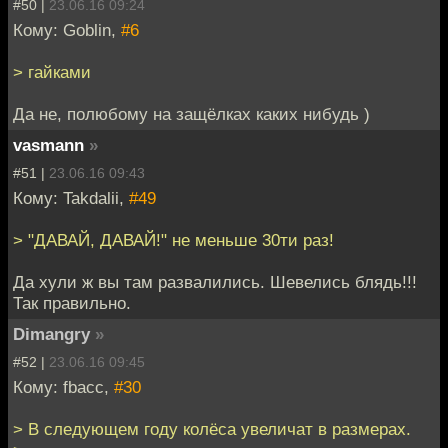
#50 |
23.06.16 09:24
Кому: Goblin,
#6
> гайками
Да не, полюбому на защёлках каких нибудь )
vasmann
»
#51 |
23.06.16 09:43
Кому: Takdalii,
#49
> "ДАВАЙ, ДАВАЙ!" не меньше 30ти раз!
Да хули ж вы там развалились. Шевелись блядь!!!
Так правильно.
Dimangry
»
#52 |
23.06.16 09:45
Кому: fbacc,
#30
> В следующем году колёса увеличат в размерах.