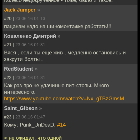
Jack Jumper
»
#20 |
23.06.16 01:13
пацанам надо на шиномонтажке работать!!!
Коваленко Дмитрий
»
#21 |
23.06.16 01:31
Вяся , если ты еще жив , медленно остановись и
закрути болты .
RedStudent
»
#22 |
23.06.16 01:31
Как раз про не удачиные пит-стопы. Много
интересного.
https://www.youtube.com/watch?v=Nx_gTBzGmsM
Saint_Gibson
»
#23 |
23.06.16 01:47
Кому: Punk_UnDeaD,
#14
> не ожидал, что одной