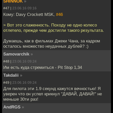
SHINNOK
»
#47 |
23.06.16 09:16
Кому: Davy Crockett MSK,
#46
> Вот это слаженность. Походу не одно колесо
отлетело, прежде чем достигли такого результата.
Думаешь, как в фильмах Джеки Чана, за кадром
осталось множество неудачных дублей? :)
Samovarchik
»
#48 |
23.06.16 09:24
Им есть куда стремиться - Pit Stop 1,34
Takdalii
»
#49 |
23.06.16 09:24
Для пилота эти 1.9 секунд кажутся вечностью! Я
уверен что он успел крикнул "ДАВАЙ, ДАВАЙ!" не
меньше 30ти раз!
AndRGS
»