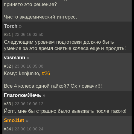
принято это решение?
Чисто академический интерес.
Torch
»
#31 |
23.06.16 03:50
Следующим уровнем подготовки должно быть
умение за это время снятые колеса еще и продать!
vasmann
»
#32 |
23.06.16 05:08
Кому: kenjunito,
#26
Все 4 колеса одной гайкой? Ох ловкачи!!!
ГлаголомЖечь
»
#33 |
23.06.16 06:12
Йопт, мне бы страшно было выезжать после такого!
Smo11et
»
#34 |
23.06.16 06:24