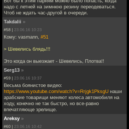
Вот бы к этим парням можно было попасть, когда
надо с летней на зимнюю резину переодеваться.
Чтоб не ждать час-другой в очереди.
Takdalii
»
#58 |
23.06.16 10:23
Кому: vasmann,
#51
> Шевелись блядь!!!
Это когда он выезжает - Шевелись, Плотва!!
Serg13
»
#59 |
23.06.16 10:37
Весьма боянистое видео:
https://www.youtube.com/watch?v=Rrjgk1PksgU
наши
арабские товарищи меняют колеса автомобиля на
ходу, конечно не так быстро, но все-равно
впечатляюще зрелище.
Areksy
»
#60 |
23.06.16 10:42