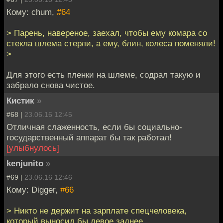
Кому: chum,
#64
> Парень, навереное, заехал, чтобы ему комара со
стекла шлема стерли, а ему, блин, колеса поменяли!
>
Для этого есть пленки на шлеме, содрал такую и
забрало снова чистое.
Кистик
»
#68 |
23.06.16 12:45
Отличная слаженность, если бы социально-
государственный аппарат бы так работал!
[улыбнулось]
kenjunito
»
#69 |
23.06.16 12:46
Кому: Digger,
#66
> Никто не держит на зарплате спецчеловека,
который выносил бы левое заднее.