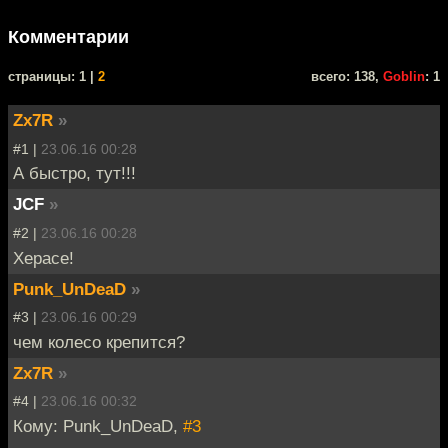
Комментарии
cтраницы: 1 |
2
всего: 138,
Goblin
: 1
Zx7R
»
#1 |
23.06.16 00:28
А быстро, тут!!!
JCF
»
#2 |
23.06.16 00:28
Херасе!
Punk_UnDeaD
»
#3 |
23.06.16 00:29
чем колесо крепится?
Zx7R
»
#4 |
23.06.16 00:32
Кому: Punk_UnDeaD,
#3