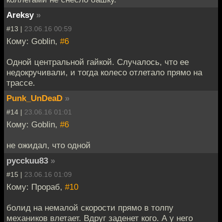
Areksy
»
#13 |
23.06.16 00:59
Кому: Goblin,
#6
Одной центральной гайкой. Случалось, что ее
недокручивали, и тогда колесо отлетало прямо на
трассе.
Punk_UnDeaD
»
#14 |
23.06.16 01:01
Кому: Goblin,
#6
не ожидал, что одной
pycckuu83
»
#15 |
23.06.16 01:09
Кому: Прораб,
#10
болид на немалой скорости прямо в толпу
механиков влетает. Вдруг заденет кого. А у него