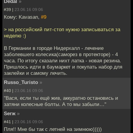
Dedal
»
#39 |
23.06.16 09:06
Кому: Kavasan,
#9
> на российский пит-стоп нужно записываться за
неделю :)
В Германии в городе Нидерхалл - лечение
заболевшего колесика(саморез в протекторе) - 4
часа. По итогу сказали нихт латка - новая резина.
Пришлось идти в баумаркет и покупать набор для
заклейки и самому лечить.
Russo_Turisto
»
#40 |
23.06.16 09:06
"Вася, если ты ещё жив, аккуратно остановись и
затяни колесные болты. А то мы забыли…"
Serж
»
#41 |
23.06.16 09:06
Пля!! Мне бы так с летней на зимнюю)))))