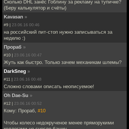
Сколько DHL занёс Гоблину за рекламу на тупичке?
(Беру калькулятор и счёты)
Kavasan
»
#9 |
23.06.16 00:46
на российский пит-стоп нужно записываться за
неделю :)
Прораб
»
#10 |
23.06.16 00:47
Жуть как быстро. Только зачем механикам шлемы?
DarkSneg
»
#11 |
23.06.16 00:48
Сложно словами описать неописуемое!
Oh Dae-Su
»
#12 |
23.06.16 00:52
Кому: Прораб,
#10
Чтобы колесо недокрученое менее пряморукими
коллегами не снесло башку.