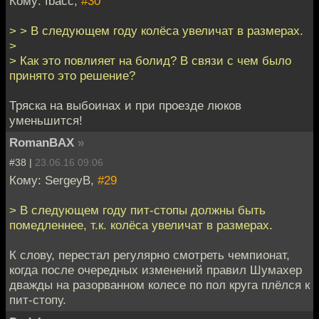
Кому: fbacc,
#30
> > В следующем году колёса увеличат в размерах.
>
> Как это повлияет на болид? В связи с чем было
принято это решение?
Тряска на выбоинах и при проезде люков
уменьшится!
RomanBAX
»
#38 |
23.06.16 09:06
Кому: SergeyB,
#29
> В следующем году пит-стопы должны быть
помедленнее, т.к. колёса увеличат в размерах.
К слову, перестал регулярно смотреть чемпионат,
когда после очередных изменений правил Шумахер
дважды на разорванном колесе по пол круга плёлся к
пит-стопу.