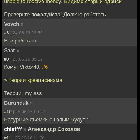
unable to receive money. Видимо старый адриск.
Проверьте пожалуйста! Должно работать.
Vovch
»
#8 |
24.06.16 23:50
Все работает
Saat
»
#9 |
25.06.16 09:17
Кому: Viktor40,
#6
> теории креационизма
Теории, my ass
Burunduk
»
#10 |
25.06.16 09:27
Натурные съёмки с Голым будут?
chieffff
»
Александр Соколов
#11 |
25.06.16 11:00