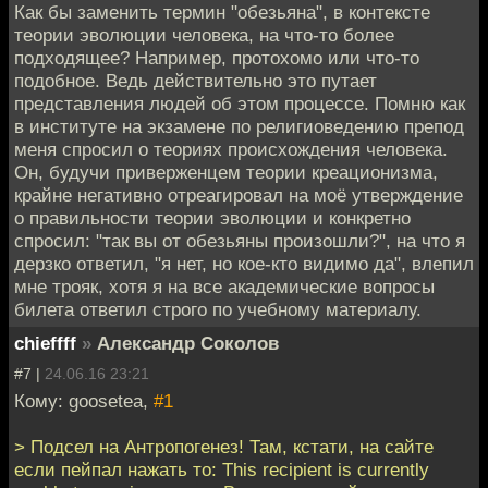
Как бы заменить термин "обезьяна", в контексте
теории эволюции человека, на что-то более
подходящее? Например, протохомо или что-то
подобное. Ведь действительно это путает
представления людей об этом процессе. Помню как
в институте на экзамене по религиоведению препод
меня спросил о теориях происхождения человека.
Он, будучи приверженцем теории креационизма,
крайне негативно отреагировал на моё утверждение
о правильности теории эволюции и конкретно
спросил: "так вы от обезьяны произошли?", на что я
дерзко ответил, "я нет, но кое-кто видимо да", влепил
мне трояк, хотя я на все академические вопросы
билета ответил строго по учебному материалу.
chieffff
»
Александр Соколов
#7 |
24.06.16 23:21
Кому: goosetea,
#1
> Подсел на Антропогенез! Там, кстати, на сайте
если пейпал нажать то: This recipient is currently