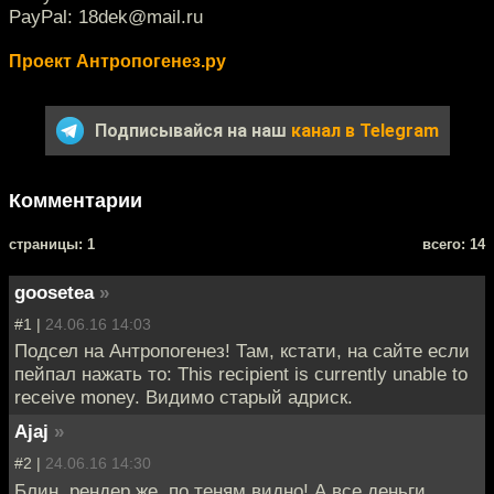
PayPal: 18dek@mail.ru
Проект Антропогенез.ру
Подписывайся на наш
канал в Telegram
Комментарии
cтраницы: 1
всего: 14
goosetea
»
#1 |
24.06.16 14:03
Подсел на Антропогенез! Там, кстати, на сайте если
пейпал нажать то: This recipient is currently unable to
receive money. Видимо старый адриск.
Ajaj
»
#2 |
24.06.16 14:30
Блин, рендер же, по теням видно! А все деньги