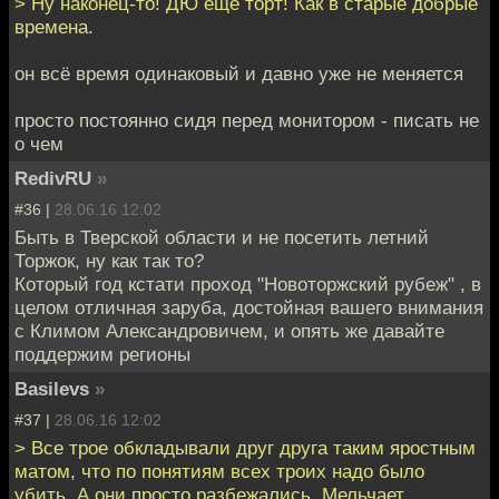
> Ну наконец-то! ДЮ ещё торт! Как в старые добрые
времена.
он всё время одинаковый и давно уже не меняется
просто постоянно сидя перед монитором - писать не
о чем
RedivRU
»
#36 |
28.06.16 12:02
Быть в Тверской области и не посетить летний
Торжок, ну как так то?
Который год кстати проход "Новоторжский рубеж" , в
целом отличная заруба, достойная вашего внимания
с Климом Александровичем, и опять же давайте
поддержим регионы
Basilevs
»
#37 |
28.06.16 12:02
> Все трое обкладывали друг друга таким яростным
матом, что по понятиям всех троих надо было
убить. А они просто разбежались. Мельчает