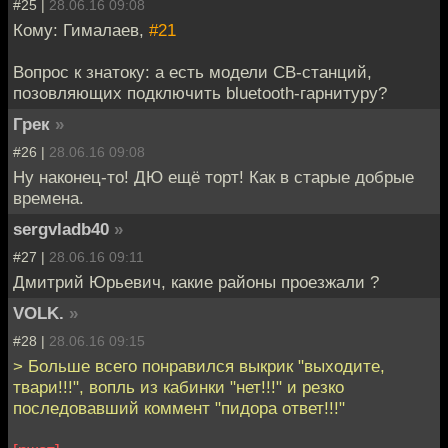
#25 |
28.06.16 09:08
Кому: Гималаев,
#21
Вопрос к знатоку: а есть модели CB-станций,
позовляющих подключить bluetooth-гарнитуру?
Грек
»
#26 |
28.06.16 09:08
Ну наконец-то! ДЮ ещё торт! Как в старые добрые
времена.
sergvladb40
»
#27 |
28.06.16 09:11
Дмитрий Юрьевич, какие районы проезжали ?
VOLK.
»
#28 |
28.06.16 09:15
> Больше всего понравился выкрик "выходите,
твари!!!", вопль из кабинки "нет!!!" и резко
последовавший коммент "пидора ответ!!!"