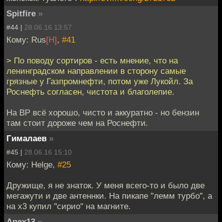
Spitfire
»
#44 |
28.06.16 13:57
Кому: Rus
[H]
,
#41
> По поводу сортиров - есть мнение, что на
ленинградском направлении в сторону самые
грязные у Газпромнефти, потом уже Лукойл. За
Роснефть согласен, чистота и благолепие.
На BP всё хорошо, чисто и аккуратно - но бензин
там стоит дороже чем на Роснефти.
Гималаев
»
#45 |
28.06.16 15:10
Кому: Helge,
#25
Дружище, я не знаток. У меня всего-то и было две
мегажути и две антеннки. На пикапе "лемм турбо", а
на х3 купил "сирио" на магните.
Apex13
»