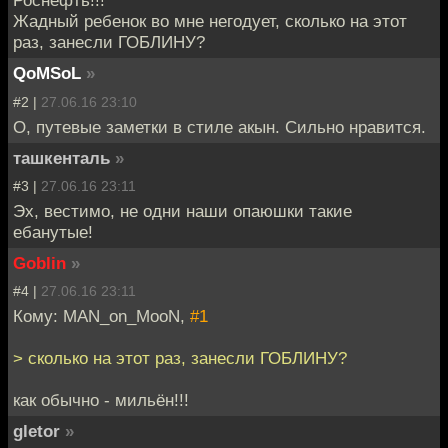
Роснефть!!!
Жадный ребенок во мне негодует, сколько на этот
раз, занесли ГОБЛИНУ?
QoMSoL
»
#2 |
27.06.16 23:10
О, путевые заметки в стиле акын. Сильно нравится.
ташкенталь
»
#3 |
27.06.16 23:11
Эх, вестимо, не одни наши опаюшки такие
ебанутые!
Goblin
»
#4 |
27.06.16 23:11
Кому: MAN_on_MooN,
#1
> сколько на этот раз, занесли ГОБЛИНУ?
как обычно - мильён!!!
gletor
»