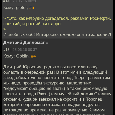
#14 |
28.06.16 00:26
Кому: gletor,
#5
> "Это, как нетрудно догадаться, реклама" Роснефти,
понятий, и российских дорог
>
И злобных баб! Интересно, сколько они-то занесли?!
Дмитрий Дипломат
»
#15 |
28.06.16 00:37
Кому: Goblin,
#4
Дмитрий Юрьевич, рад что вы посетили нашу
область в очередной раз! В этот или в следующий
заезд обязательно посетите город Тверь, разместим
как надо, проведём экскурсию, малолетних
"недоумков" обещаю не звать) а также рекомендую
посетить города Ржев (там музейный домик Сталину
открыли, куда он выезжал на фронт) и в Торопец,
который непрерывно отражал нападки недругов
литовцев во времена, не раз упомянутые Климом