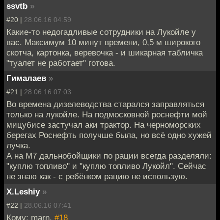
ssvtb
»
#20 |
28.06.16 04:59
Какие-то недогадливые сотрудники на Лукойле у
вас. Максимум 10 минут времени, 0,5 м широкого
скотча, картонка, веревочка - и шикарная табличка
"туалет не работает" готова.
Гималаев
»
#21 |
28.06.16 07:03
Во времена дизелеводства старался заправляться
только на лукойле. На подмосковной роснефти мой
мицубисе застучал аки трактор. На черноморских
берегах Роснефть получше была, но всё одно хужей
лучка.
А на М7 дальнобойщики по рации всегда разделяли:
"куплю топливо" и "куплю топливо Лукойл". Сейчас
не знаю как - с ребёнком рацию не использую.
X.Leshiy
»
#22 |
28.06.16 07:41
Кому: marn,
#18