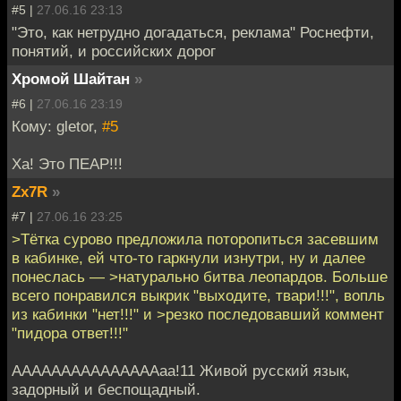
#5 |
27.06.16 23:13
"Это, как нетрудно догадаться, реклама" Роснефти,
понятий, и российских дорог
Хромой Шайтан
»
#6 |
27.06.16 23:19
Кому: gletor,
#5
Ха! Это ПЕАР!!!
Zx7R
»
#7 |
27.06.16 23:25
>Тётка сурово предложила поторопиться засевшим
в кабинке, ей что-то гаркнули изнутри, ну и далее
понеслась — >натурально битва леопардов. Больше
всего понравился выкрик "выходите, твари!!!", вопль
из кабинки "нет!!!" и >резко последовавший коммент
"пидора ответ!!!"
AAAAAAAAAAAAAAAaa!11 Живой русский язык,
задорный и беспощадный.