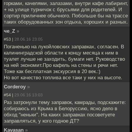
горками, качелями, залазами, внутри кафе лабиринт,
+ на улице турничок с брусьями для родителей. И
сортир приличнее обычного. Побольше бы на трассе
таких оборудованных зон отдыха, хороших и разных.
че_Z
»
#53 |
28.06.16 23:05
Поганенько на лукойловских заправках, согласен. В
калининградской области к концу месяца к ним в
туалет лучше не заходить, бумаги нет. Руководство
на ней экономит.Про кафель на стены и речи нет.
Тоже как бесплатная экскурсия в 20 век.:)
Но вот качество топлива все таки у них на высоте.
Corderoy
»
#54 |
29.06.16 13:03
Раз затронули тему заправок, камрады, подскажите:
собираюсь из Крыма в Белоруссию, ясно дело в
обход "неньки". На каких заправках посоветуете
заправляться, у кого годное ДТ?
Kavasan
»