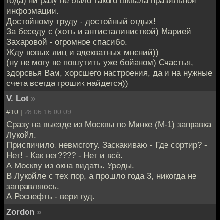
года) ни разу не было такого шквала правильной
информации.
Достойному труду - достойный отдых!
За беседу с (хоть и антисталинисткой) Марией
Захаровой - огромное спасибо.
Жду новых лиц и адекватных мнений))
(ну не могу не пошутить уже бойаном) Счастья,
здоровья Вам, хорошего настроения, да и на нужные
счета всегда грошик найдется))
V. Lot
»
#10 |
28.06.16 00:09
Сразу на выезде из Москвы по Минке (М-1) заправка
Лукойл.
Приспичило, невмоготу. Заскакиваю - Где сортир? -
Нет! - Как нет???? - Нет и всё.
А Москву из окна видать. Уроды.
В Лукойле с тех пор, а прошло года 3, никогда не
заправляюсь.
А Роснефть - вери гуд.
Zordon
»