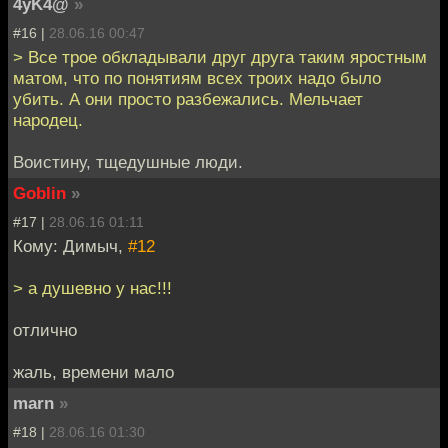
4yK4@
»
#16 |
28.06.16 00:47
> Все трое обкладывали друг друга таким яростным
матом, что по понятиям всех троих надо было
убить. А они просто разбежались. Мельчает
народец.
Воистину, тщедушные люди.
Goblin
»
#17 |
28.06.16 01:11
Кому: Димыч,
#12
> а душевно у нас!!!
отлично
жаль, времени мало
marn
»
#18 |
28.06.16 01:30