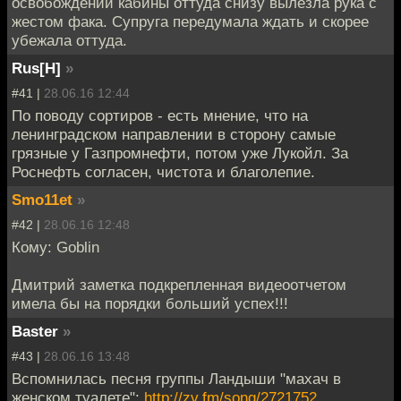
освобождении кабины оттуда снизу вылезла рука с
жестом фака. Супруга передумала ждать и скорее
убежала оттуда.
Rus[H]
»
#41 |
28.06.16 12:44
По поводу сортиров - есть мнение, что на
ленинградском направлении в сторону самые
грязные у Газпромнефти, потом уже Лукойл. За
Роснефть согласен, чистота и благолепие.
Smo11et
»
#42 |
28.06.16 12:48
Кому: Goblin
Дмитрий заметка подкрепленная видеоотчетом
имела бы на порядки больший успех!!!
Baster
»
#43 |
28.06.16 13:48
Вспомнилась песня группы Ландыши "махач в
женском туалете":
http://zv.fm/song/2721752