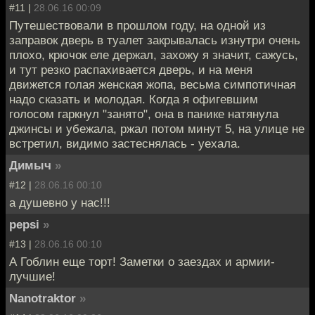
#11 |
28.06.16 00:09
Путешествовали в прошлом году, на одной из
заправок дверь в туалет закрывалась изнутри очень
плохо, крючок еле держал, захожу я значит, сажусь,
и тут резко распахивается дверь, и на меня
движется голая женская жопа, весьма симпотичная
надо сказать и молодая. Когда я офигевшим
голосом гаркнул "занято", она в панике натянула
джинсы и убежала, ржал потом минут 5, на улице не
встретил, видимо застеснялась - уехала.
Димыч
»
#12 |
28.06.16 00:10
а душевно у нас!!!
pepsi
»
#13 |
28.06.16 00:10
А Гоблин еще торт! Заметки о заездах и армии-
лучшие!
Nanotraktor
»