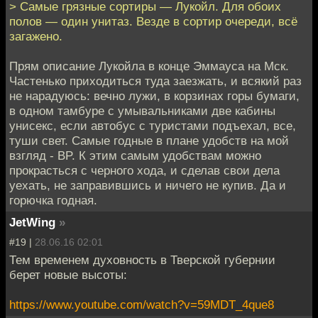
> Самые грязные сортиры — Лукойл. Для обоих
полов — один унитаз. Везде в сортир очереди, всё
загажено.
Прям описание Лукойла в конце Эммауса на Мск.
Частенько приходиться туда заезжать, и всякий раз
не нарадуюсь: вечно лужи, в корзинах горы бумаги,
в одном тамбуре с умывальниками две кабины
унисекс, если автобус с туристами подъехал, все,
туши свет. Самые годные в плане удобств на мой
взгляд - BP. К этим самым удобствам можно
прокрасться с черного хода, и сделав свои дела
уехать, не заправившись и ничего не купив. Да и
горючка годная.
JetWing
»
#19 |
28.06.16 02:01
Тем временем духовность в Тверской губернии
берет новые высоты:
https://www.youtube.com/watch?v=59MDT_4que8