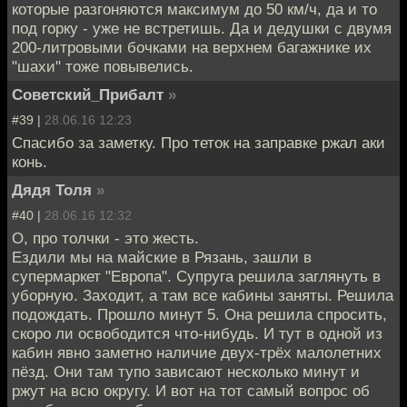
которые разгоняются максимум до 50 км/ч, да и то
под горку - уже не встретишь. Да и дедушки с двумя
200-литровыми бочками на верхнем багажнике их
"шахи" тоже повывелись.
Советский_Прибалт
»
#39 |
28.06.16 12:23
Спасибо за заметку. Про теток на заправке ржал аки
конь.
Дядя Толя
»
#40 |
28.06.16 12:32
О, про толчки - это жесть.
Ездили мы на майские в Рязань, зашли в
супермаркет "Европа". Супруга решила заглянуть в
уборную. Заходит, а там все кабины заняты. Решила
подождать. Прошло минут 5. Она решила спросить,
скоро ли освободится что-нибудь. И тут в одной из
кабин явно заметно наличие двух-трёх малолетних
пёзд. Они там тупо зависают несколько минут и
ржут на всю округу. И вот на тот самый вопрос об