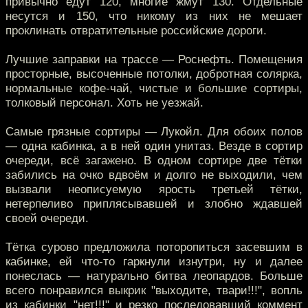
привычно едут 120, многие жмут 130. Отдельные
несутся и 150, что никому из них не мешает
проклинать отвратительные российские дороги.
Лучшие заправки на трассе — Роснефть. Помещения
просторные, высоченные потолки, добротная солярка,
нормальные кофе-чай, чистые и большие сортиры,
толковый персонал. Хоть не уезжай.
Самые грязные сортиры — Лукойл. Для обоих полов
— одна кабинка, а в ней один унитаз. Везде в сортир
очереди, всё загажено. В одном сортире две тётки
забились на очко вдвоём и долго не выходили, чем
вызвали неописуемую ярость третьей тётки,
нетерпеливо приплясывавшей и злобно ждавшей
своей очереди.
Тётка сурово предложила поторопиться засевшим в
кабинке, ей что-то гаркнули изнутри, ну и далее
понеслась — натурально битва леопардов. Больше
всего понравился выкрик "выходите, твари!!!", вопль
из кабинки "нет!!!" и резко последовавший коммент