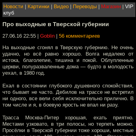
Новости
|
Картинки
|
Видео
|
Переводы
|
Магазин
|
VIP
клуб
Про выходные в Тверской губернии
27.06.16 22:55
|
Goblin
|
56 комментариев
На выходные сгонял в Тверскую губернию. Не очень
удачно, но всё равно хорошо. Волга недалеко от
истока, благолепие, тишина и покой. Облупленные
церкви, полуразваленные дома — будто в молодость
уехал, в 1980 год.
Ехал в состоянии глубокого душевного спокойствия,
что бывает не часто. Дебилов на трассе не встретил
ни одного, все вели себя исключительно прилично. В
том числе и я, в боевую ярость не впал ни разу.
Трасса Москва-Питер хорошая, ехать приятно.
Местами узковато, в три полосы, но терпеть можно.
Просёлки в Тверской губернии тоже хороши, местные