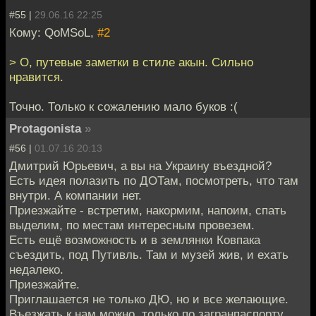
#55 |
29.06.16 22:25
Кому: QoMSoL,
#2
> О, путевые заметки в стиле акын. Сильно
нравится.
Точно. Только к сожалению мало буков :(
Protagonista
»
#56 |
01.07.16 20:13
Дмитрий Юрьевич, а вы на Украину въездной?
Есть идея полазить по ДОТам, посмотреть, что там
внутри. А компании нет.
Приезжайте - встретим, накормим, напоим, спать
выделим, по местам интересным провезем.
Есть ещё возможность и в землянки Ковпака
съездить, под Путивль. Там и музей жив, и ехать
недалеко.
Приезжайте.
Приглашается не только ДЮ, но и все желающие.
Въезжать к нам можно, только по загранпаспорту.