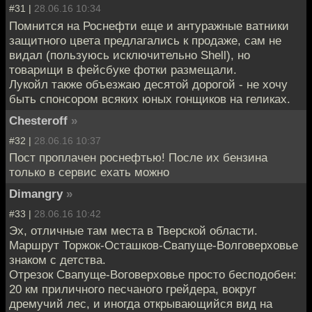
#31 |
28.06.16 10:34
Помнится на Роснефти еще и антуражные ватники
защитного цвета предлагались к продаже, сам не
видал (пользуюсь исключительно Shell), но
товарищи в фейсбуке фотки размещали.
Лукойл также объезжаю десятой дорогой - не хочу
быть спонсором всяких юных гонщиков на геликах.
Chesteroff
»
#32 |
28.06.16 10:37
Пост проплачен роснефтью! После их бензина
только в сервис ехать можно
Dimangry
»
#33 |
28.06.16 10:42
Эх, отличные там места в Тверской области.
Маршрут Торжок-Осташков-Свапуще-Волговерховье
знаком с детства.
Отрезок Свапуще-Воговерховье просто бесподобен:
20 км приличного песчаного грейдера, вокруг
дремучий лес, и иногда открывающийся вид на