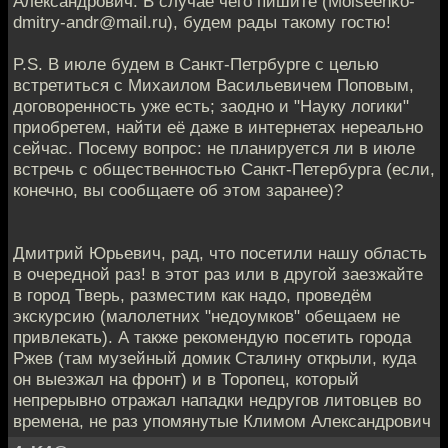
Александрович. В случае чего пишите (Moiseenko-
dmitry-andr@mail.ru), будем рады такому гостю!
P.S. В июле будем в Санкт-Петрбурге с целью
встретиться с Михаилом Васильевичем Поповым,
договоренность уже есть; заодно и "Науку логики"
приобретем, найти её даже в интернетах нереально
сейчас. Посему вопрос: не планируется ли в июле
встречь с общественностью Санкт-Петербурга (если,
конечно, вы сообщаете об этом заранее)?
Дмитрий Юрьевич, рад, что посетили нашу область
в очередной раз! в этот раз или в другой заезжайте
в город Тверь, разместим как надо, проведём
экскурсию (малолетних "недоумков" обещаем не
привлекать). А также рекомендую посетить города
Ржев (там музейный домик Сталину открыли, куда
он выезжал на фронт) и в Торопец, который
непрерывно отражал нападки недругов литовцев во
времена, не раз упомянутые Климом Александрович