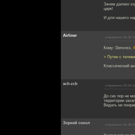
Зачем далеко хо
цирк!
И для нашего нар
Airliner
отправлено 30.06.1
Кому: Denvoss,
> Путин с телев
Классический ан
ach-zcb
отправлено 30.06.1
До сих пор не мо
территории заха
Видать не понра
Зоркий сокол
отправлено 30.06.1