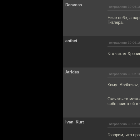
Denvoss
отправлено 30.06.1
Ниче себе, а ца
Гитлера.
antbet
отправлено 30.06.1
Кто читал Хрони
Atrides
отправлено 30.06.1
Кому: Abrikosov,
Скачать-то можно
себе приятней в
Ivan_Kurt
отправлено 30.06.1
Говорим, что пр