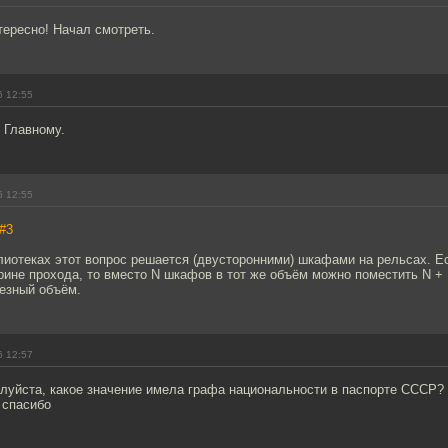
тересно! Начал смотреть.
6 12:55
 Главному.
6 12:55
#3
лиотеках этот вопрос решается (двусторонними) шкафами на рельсах. Е
ине прохода, то вместо N шкафов в тот же объём можно поместить N + 
езный объём.
6 12:57
луйста, какое значение имела графа национальности в паспорте СССР?
 спасибо