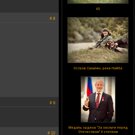
65
# 8
Остров Сахалин, река Найба
# 9
Медаль ордена "За заслуги перед
Отечеством" II степени
# 10