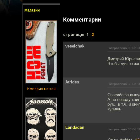
Магазин
Комментарии
cтраницы: 1 |
2
veselchak
отправлено 30.06.1
Дмитрий Юрьевич
Чтобы лучше зап
Atrides
отправлено 30.06.1
Империя ножей
Спасибо за выпу
А по поводу книг
руб., в т.ч. и к
купишь.
Landadan
отправлено 30.06.1