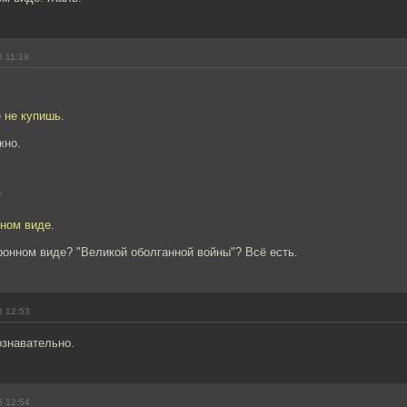
6 11:19
 не купишь.
жно.
7
нном виде.
тронном виде? "Великой оболганной войны"? Всё есть.
6 12:53
ознавательно.
6 12:54