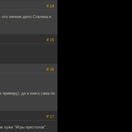
# 14
- это личное дело Сталина и
# 15
# 16
 примеру), да и книга сама по
# 17
не хуже "Игры престолов".