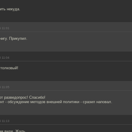
ить некуда.
6 11:01
нигу. Прикупил.
6 11:04
 толковый!
6 11:05
от разведопрос! Спасибо!
т - обсуждение методов внешней политики - сразил наповал.
6 11:13
ом виде. Жаль.