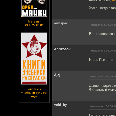
Кому: Atrides,
#2
Хуже, когда став
Магазин
armspec
отправлено 30.06.1
ОПЕРМАЙКИ
Вот спасибо за к
Abrikosov
отправлено 30.06.1
Игорь Пыхалов -
Ajaj
отправлено 30.06.1
Давно я ждал эт
Советские
Финальный момен
учебники 1940-50х
годов
vold_by
отправлено 30.06.1
Нет в электронн