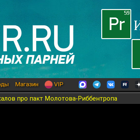
оды
Магазин
VIP
халов про пакт Молотова-Риббентропа