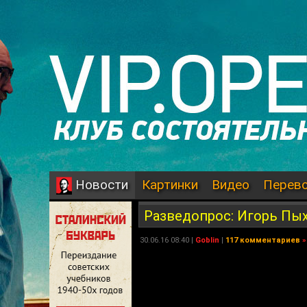
Картинки
Видео
Перев
Новости
Разведопрос: Игорь Пы
30.06.16 08:40 |
Goblin
|
117 комментариев
»