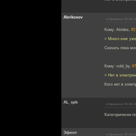
Abrikosov
отправлено 30.06.1
Кому: Atrides,
#2
> Много книг уже
Скачать пока мо
Кому: vold_by,
#
> Нет в электро
Кого нет в элек
AL_spb
отправлено 30.06.1
Категорически п
Эфиоп
отправлено 30.06.1