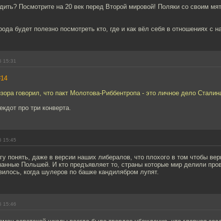
дить? Посмотрите на 20 век перед Второй мировой! Поляки со своим мя
ода будет полезно посмотреть кто, где и как вёл себя в отношениях с н
6 15:31
#14
изора говорил, что пакт Молотова-Риббентропа - это личное дело Сталин
екдот про три конверта.
6 15:45
гу понять, даже в версии наших либералов, что плохого в том чтобы ве
панные Польшей. И кто предъявляет то, страны которые мир делили пров
вилось, когда шулеров по башке кандилябром лупят.
6 15:46