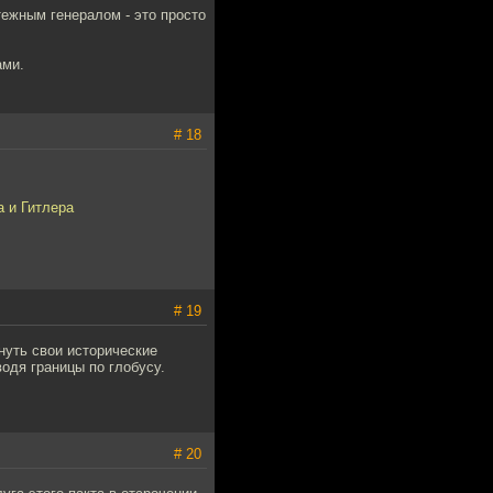
тежным генералом - это просто
ами.
# 18
а и Гитлера
# 19
рнуть свои исторические
одя границы по глобусу.
# 20