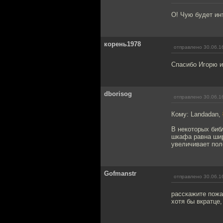
О! Чую будет ин
корень1978
отправлено 30.06.1
Спасибо Игорю и
dborisog
отправлено 30.06.1
Кому: Landadan,
В некоторых биб
шкафа равна шир
увеличивает пол
Gofmanstr
отправлено 30.06.1
расскажите пожа
хотя бы вкратце,