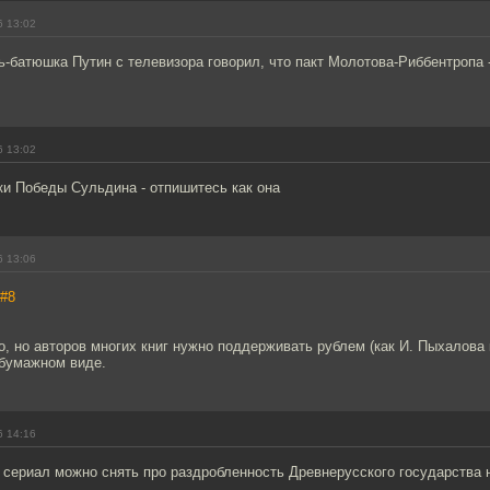
6 13:02
рь-батюшка Путин с телевизора говорил, что пакт Молотова-Риббентропа 
6 13:02
ки Победы Сульдина - отпишитесь как она
6 13:06
#8
, но авторов многих книг нужно поддерживать рублем (как И. Пыхалова к
 бумажном виде.
6 14:16
о сериал можно снять про раздробленность Древнерусского государства 