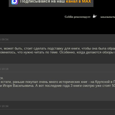
Подписывайся на наш
канал в MAX
Goblin рекомендует
заказыват
6 09:54
, может быть, стоит сделать подставку для книги, чтобы она была обр
омнилось, что нужно читать по теме. Особенно, когда делаются обзоры 
6 10:18
ск.
 кстати, раньше покупал очень много исторических книг - на Крупской в 
ниги Игоря Васильевича. А вот последние года 3 книги смотрю уже стоят 5
6 10:34