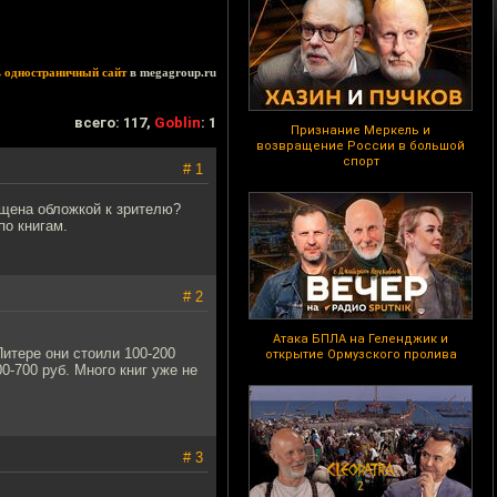
ь
одностраничный сайт
в megagroup.ru
всего: 117,
Goblin
: 1
Признание Меркель и
возвращение России в большой
спорт
# 1
ащена обложкой к зрителю?
по книгам.
# 2
Атака БПЛА на Геленджик и
Питере они стоили 100-200
открытие Ормузского пролива
00-700 руб. Много книг уже не
# 3