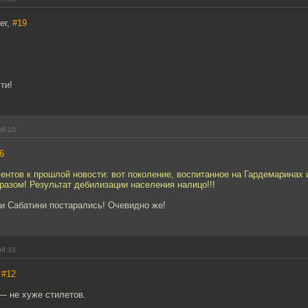
er,
#19
ти!
08:10
6
нтов к прошлой новости: вот поколение, воспитанное на Гардемаринах 
разом! Результат дебилизации населения налицо!!!
и Сабатини постарались! Очевидно же!
08:33
,
#12
— не хуже стилетов.