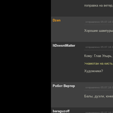
поправка на ветер
Dzen
отправлено 05.07.16 
Хорошие шампуры
ItDoesntMatter
отправлено 05.07.16 
Кому: Глав Упырь
>намотан на кисть
Художники?
Робот Вертер
отправлено 05.07.16 
Балы, дуэли, юнке
baraguzoff
отправлено 05.07.16 