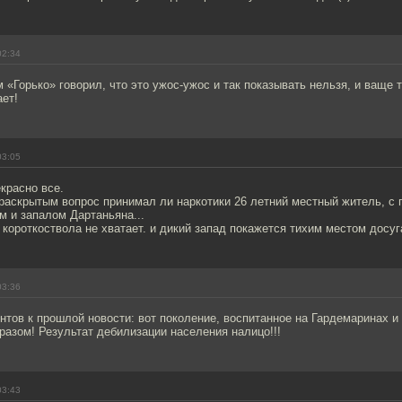
02:34
 «Горько» говорил, что это ужос-ужос и так показывать нельзя, и ваще 
ает!
03:05
екрасно все.
раскрытым вопрос принимал ли наркотики 26 летний местный житель, с г
м и запалом Дартаньяна...
о короткоствола не хватает. и дикий запад покажется тихим местом досуг
03:36
тов к прошлой новости: вот поколение, воспитанное на Гардемаринах и
разом! Результат дебилизации населения налицо!!!
03:43