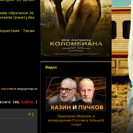
ким обратился 26-
изъяли гранату без
исшествия. Также
Видео
т магазин
в megagroup.ru
всего: 146,
Goblin
: 1
# 1
Признание Меркель и
возвращение России в большой
спорт