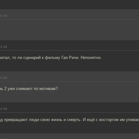
01:49
01:49
читал, то ли сценарий к фильму Гая Ричи. Непонятно.
01:49
ь 2 уже снимают по мотивам?
01:49
ред превращают люди свою жизнь и смерть. И ещё с восторгом им упива