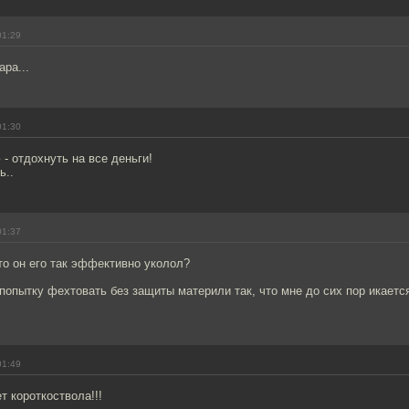
01:29
ра...
01:30
 - отдохнуть на все деньги!
ь..
01:37
то он его так эффективно уколол?
 попытку фехтовать без защиты материли так, что мне до сих пор икаетс
01:49
т короткоствола!!!