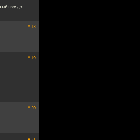
лный порядок.
# 18
# 19
# 20
# 21