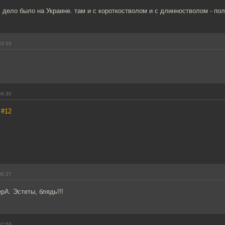
, дело было на Украине. там и с короткостволом и с длинностволом - по
03:59
04:30
,
#12
06:37
рА. Эстеты, блядь!!!
07:58