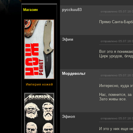
pycckuu83
Магазин
отправлено 05.07.16 
Прямо Санта-Барба
Эфим
отправлено 05.07.16 
Вот это я понимаю
Цирк уродов, бляд
Мордевольт
отправлено 05.07.16 
Империя ножей
Интересно, куда э
Нас, помнится, за
Зато живы все.
Эфиоп
отправлено 05.07.16 
И это у них еще не