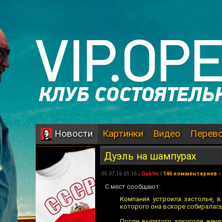
Картинки
Видео
Перев
Новости
Дуэль на шампурах
05.07.16 01:16 |
Goblin
|
146 комментариев
»
С мест сообщают:
Компания устроила застолье, в
которого она вскоре собиралась
После выпитого алкоголя жених