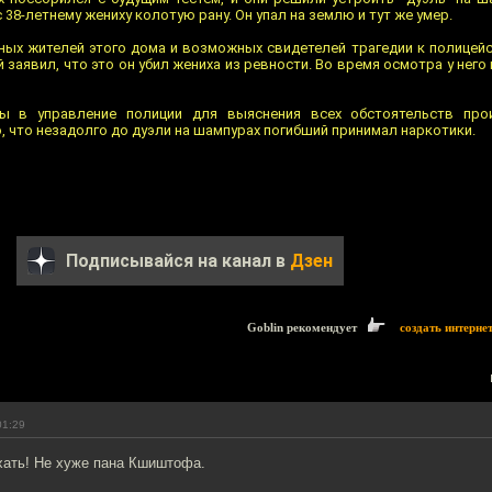
 38-летнему жениху колотую рану. Он упал на землю и тут же умер.
тных жителей этого дома и возможных свидетелей трагедии к полицейс
заявил, что это он убил жениха из ревности. Во время осмотра у него 
 в управление полиции для выяснения всех обстоятельств про
 что незадолго до дуэли на шампурах погибший принимал наркотики.
Подписывайся на канал в
Дзен
Goblin рекомендует
создать интерне
01:29
ать! Не хуже пана Кшиштофа.