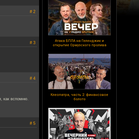
# 2
Атака БПЛА на Геленджик и
# 3
открытие Ормузского пролива
# 4
Клеопатра, часть 2: финансовое
я, как вспомню.
болото
# 5