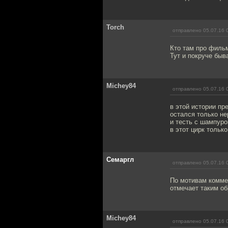
Torch
отправлено 05.07.16 
Кто там про фильм
Тут и покруче быв
Michey84
отправлено 05.07.16 
в этой истории пр
остался только не
и тесть с шампуро
в этот цирк тольк
Семаргл
отправлено 05.07.16 
По мотивам коммен
отмечает таким об
Michey84
отправлено 05.07.16 