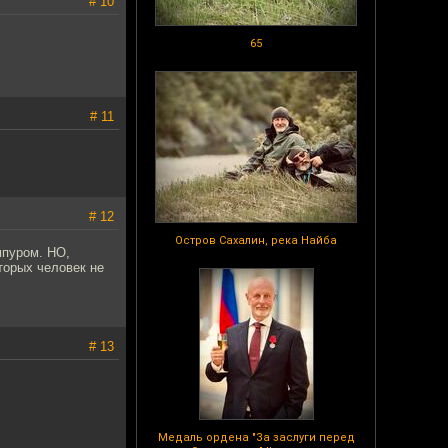
# 10
65
# 11
# 12
Остров Сахалин, река Найба
мпуром. НО,
торых человек не
# 13
Медаль ордена "За заслуги перед