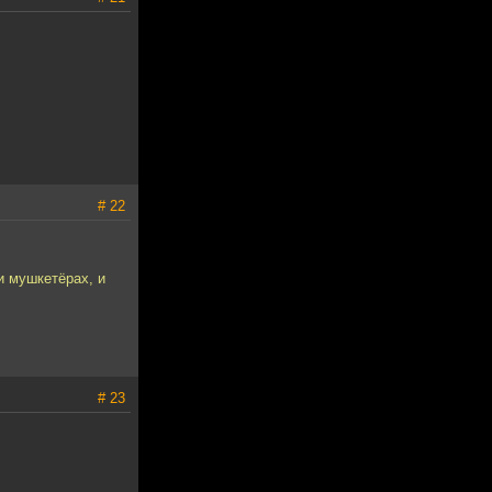
# 22
и мушкетёрах, и
# 23