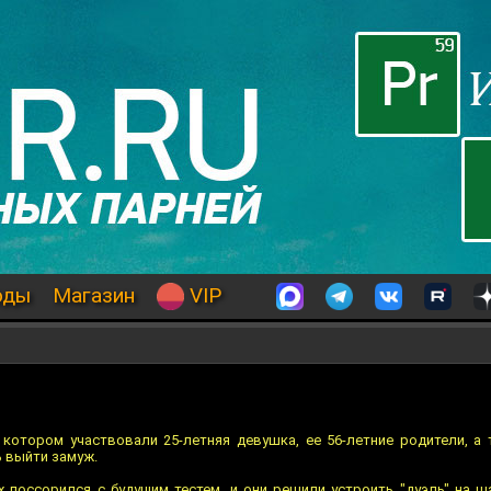
оды
Магазин
VIP
 котором участвовали 25-летняя девушка, ее 56-летние родители, а 
 выйти замуж.
 поссорился с будущим тестем, и они решили устроить "дуэль" на ш