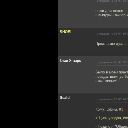
отправлено 05.07.16 
ножи для лохов
шампуры - выбор 
SHOEI
отправлено 05.07.16 
Предлагаю дуэль 
Глав Упырь
отправлено 05.07.16 
Было в моей практ
правда, шампур бы
стал живым!!!
Scald
отправлено 05.07.16 
Кому: Эфим,
#3
> Цирк уродов, бл
- Поздно я "Общес