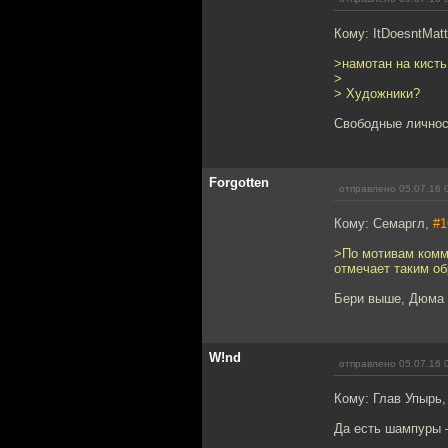
Кому: ItDoesntMatt
>намотан на кисть
>
> Художники?
Свободные личнос
Forgotten
отправлено 05.07.16 
Кому: Семаргл,
#1
>По мотивам комме
отмечает таким об
Бери выше, Дюма 
W!nd
отправлено 05.07.16 
Кому: Глав Упырь
Да есть шампуры 