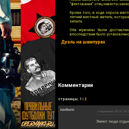
"фехтования" отец невесты нанес
Кроме того, в ходе опроса мес
летний местный житель, который 
запала.
Оба мужчины были доставлены
впоследствии было установлено,
Дуэль на шампурах
Комментарии
cтраницы: 1 |
2
norkorn
отправлено 05.07.16 
Умеют люди отдых