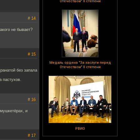
Отечеством" II степени
# 14
такого не бывает?
# 15
Медаль ордена "За заслуги перед
Отечеством" II степени
ранатой без запала
а пастухов.
# 16
 мушкетёрах, и
РВИО
# 17