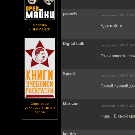
jason46
отправлено 05.07.16 
Магазин
Ад какой-то
ОПЕРМАЙКИ
Digital bath
отправлено 05.07.16 
То ли новость про
SpecX
отправлено 05.07.16 
Самый лучший ден
Мить-ка
Советские
отправлено 05.07.16 
учебники 1940-50х
годов
Н-да... В какой б
kol.dm