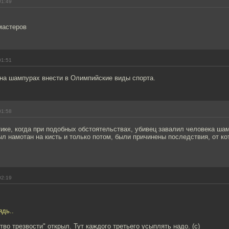
01:49
мастеров
01:51
на шампурах внести в Олимпийские виды спорта.
01:58
ике, когда при подобных обстоятельствах, убивец завалил человека ша
л намотан на кисть и только потом, были причинены последствия, от ко
02:19
ядь..
тво трезвости" открыл. Тут каждого третьего усыплять надо. (с)