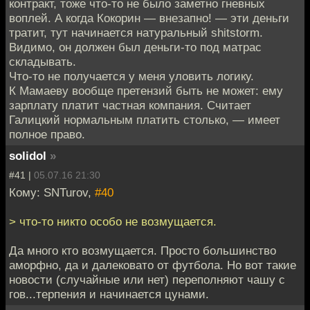
контракт, тоже что-то не было заметно гневных
воплей. А когда Кокорин — внезапно! — эти деньги
тратит, тут начинается натуральный shitstorm.
Видимо, он должен был деньги-то под матрас
складывать.
Что-то не получается у меня уловить логику.
К Мамаеву вообще претензий быть не может: ему
зарплату платит частная компания. Считает
Галицкий нормальным платить столько, — имеет
полное право.
solidol
»
#41 |
05.07.16 21:30
Кому: SNTurov,
#40
> что-то никто особо не возмущается.
Да много кто возмущается. Просто большинство
аморфно, да и далековато от футбола. Но вот такие
новости (случайные или нет) переполняют чашу с
гов...терпения и начинается цунами.