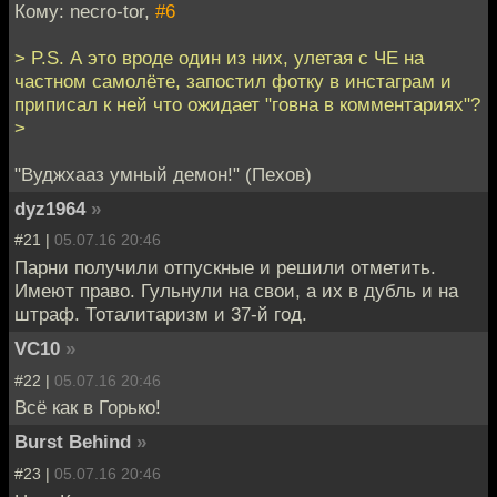
Кому: necro-tor,
#6
> P.S. А это вроде один из них, улетая с ЧЕ на
частном самолёте, запостил фотку в инстаграм и
приписал к ней что ожидает "говна в комментариях"?
>
"Вуджхааз умный демон!" (Пехов)
dyz1964
»
#21 |
05.07.16 20:46
Парни получили отпускные и решили отметить.
Имеют право. Гульнули на свои, а их в дубль и на
штраф. Тоталитаризм и 37-й год.
VC10
»
#22 |
05.07.16 20:46
Всё как в Горько!
Burst Behind
»
#23 |
05.07.16 20:46