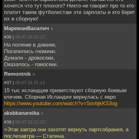
хочется что тут плохого? Никто не говорит про то кто
платит таким футболистам эти зарплаты и кто берет
их в сборную!
МареманВасилич
»
#36 |
05.07.16 21:12
На полянке в домике,
Поселились гномики.
Думали - дровосеки,
Оказалось - гомосеки.
Remontnik
»
#37 |
05.07.16 21:12
15 тыс исландцев приветствуют сборную боевым
кличем. Сборная Исландии вернулась с евро
https://www.youtube.com/watch?v=SovbjkKS3og
aksbkanareika
»
#38 |
05.07.16 21:12
>Этак завтра они захотят вернуть партсобрания, а
послезавтра — Сталина.