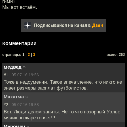
гимн?
Мы вот встаём.
Подписывайся на канал в
Дзен
Комментарии
cтраницы: 1 |
2
|
3
всего: 263
медвед
»
#1 |
05.07.16 19:56
Тоже в недоумении. Такое впечатление, что никто не
знает размеры зарплат футболистов.
Махатма
»
#2 |
05.07.16 19:58
Вот. Люди делом заняты. Не то что позорный Уэльс
мячик по жаре гоняет!!!
Муромец
»