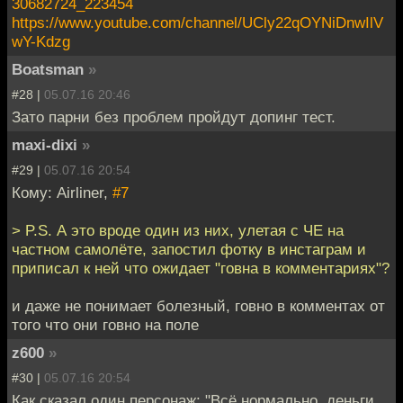
30682724_223454
https://www.youtube.com/channel/UCly22qOYNiDnwIlV
wY-Kdzg
Boatsman
»
#28 |
05.07.16 20:46
Зато парни без проблем пройдут допинг тест.
maxi-dixi
»
#29 |
05.07.16 20:54
Кому: Airliner,
#7
> P.S. А это вроде один из них, улетая с ЧЕ на
частном самолёте, запостил фотку в инстаграм и
приписал к ней что ожидает "говна в комментариях"?
и даже не понимает болезный, говно в комментах от
того что они говно на поле
z600
»
#30 |
05.07.16 20:54
Как сказал один персонаж: "Всё нормально, деньги