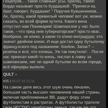
Поцелуев.. . такой славный! усы, братец, такие!
Бордо называет просто бурдашкой. "Принеси-ка,
брат, говорит, бурдашки! " Поручик Кувшинников.. .
Ах, братец, какой премилый человек! вот уж, можно
сказать, во всей форме кутила. Какого вина
отпустил нам Пономарев! Шампанское у нас было
такое, --что пред ним губернаторское? просто квас.
Вообрази, не клико, а какое-то клико матрадура; это
значит двойное клико. И еще достал одну бутылочку
французского под названием: бонбон. Запах? --
розетка и всё, что хочешь. Уж так покутили!. . После
нас приехал какой-то князь, послал в лавку за
шампанским, нет ни одной бутылки во всем городе,
всё офицеры выпили.
QULT
»
#35 |
05.07.16 21:11
На самом деле весь этот шум очень печален,
большая часть высших чиновников нашей страны,
включая приближенных ВВ, дадут фору этим
футболистам в растратах. А футболисты тратили
свои ЧЕСТНО заработаны деньги, так как им это