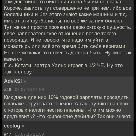
там достойно, то никто ни слова бы им не сказал.
Короче, зависть тут совершенно не при чём, ибо все
болельщики и без этого знают какие машины и т.д.
имеют эти футболисты, но всё же за них болеют.
Тут же они просто проявили свою сктскую сущность,
своё наплевательское отношение после такого
позорища. Я не говорю, что надо им уйти в
монастырь или всё это время бить себя веригами.
Но всё же какая-то совесть должна быть. Ну, мне так
кажется.
П.с. Кстати, завтра Уэльс играет в 1/2 ЧЕ. Ну это
так, к слову.
AdvKSI
»
#46 |
05.07.16 21:59
Кмк даже для них 10% годовой зарплаты просадить
в кабаке - крутовато конечно. А так - гуляют на свои,
с которых налоги честно плачены. Что им можно
предъявить? Что кривоногие дебилы? Так они знают.
ecolog
»
#47 |
05.07.16 21:59