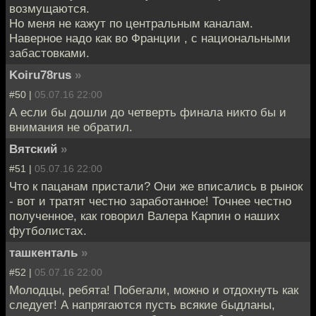
возмущаются.
Но меня не кажут по центральным каналам.
Наверное надо как во Франции , с национальными
забастовками.
Koiru78rus
»
#50 |
05.07.16 22:00
А если бы дошли до четверть финала никто бы и
внимания не обратил.
Вятский
»
#51 |
05.07.16 22:00
Что к пацанам пристали? Они же вписались в рынок
- вот и тратят честно заработанное! Точнее честно
полученное, как говорил Валера Карпин о наших
футболистах.
ташкенталь
»
#52 |
05.07.16 22:00
Молодцы, ребята! Побегали, можно и отдохнуть как
следует! А напрягаются пусть всякие быдланы,