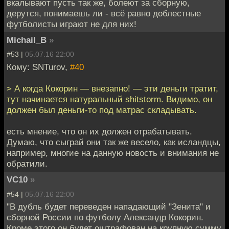
вкалывают пусть так же, болеют за сборную,
дерутся, понимаешь ли - всё равно доблестные
футболисты играют не для них!
Michail_B
»
#53 |
05.07.16 22:00
Кому: SNTurov,
#40
> А когда Кокорин — внезапно! — эти деньги тратит,
тут начинается натуральный shitstorm. Видимо, он
должен был деньги-то под матрас складывать.
есть мнение, что он их должен отрабатывать.
Думаю, что сыграй они так же весело, как исландцы,
например, многие на данную новость и внимания не
обратили.
VC10
»
#54 |
05.07.16 22:00
"В дубль будет переведен нападающий "Зенита" и
сборной России по футболу Александр Кокорин.
Кроме этого он будет оштрафован на крупную сумму