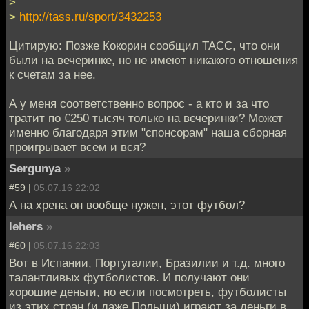
>
>
http://tass.ru/sport/3432253
Цитирую: Позже Кокорин сообщил ТАСС, что они
были на вечеринке, но не имеют никакого отношения
к счетам за нее.
А у меня соответственно вопрос - а кто и за что
тратит по €250 тысяч только на вечеринки? Может
именно благодаря этим "спонсорам" наша сборная
проигрывает всем и вся?
Sergunya
»
#59 |
05.07.16 22:02
А на хрена он вообще нужен, этот футбол?
lehers
»
#60 |
05.07.16 22:03
Вот в Испании, Португалии, Бразилии и т.д. много
талантливых футболистов. И получают они
хорошие деньги, но если посмотреть, футболисты
из этих стран (и даже Польши) играют за деньги в