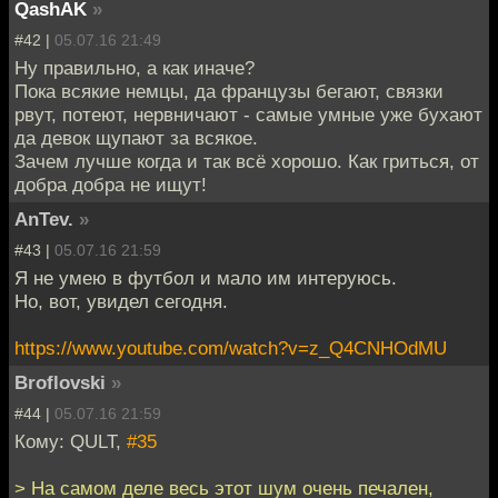
QashAK
»
#42 |
05.07.16 21:49
Ну правильно, а как иначе?
Пока всякие немцы, да французы бегают, связки
рвут, потеют, нервничают - самые умные уже бухают
да девок щупают за всякое.
Зачем лучше когда и так всё хорошо. Как гриться, от
добра добра не ищут!
AnTev.
»
#43 |
05.07.16 21:59
Я не умею в футбол и мало им интеруюсь.
Но, вот, увидел сегодня.
https://www.youtube.com/watch?v=z_Q4CNHOdMU
Broflovski
»
#44 |
05.07.16 21:59
Кому: QULT,
#35
> На самом деле весь этот шум очень печален,