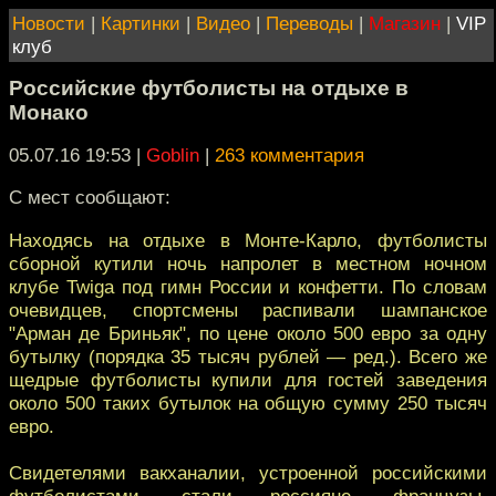
Новости
|
Картинки
|
Видео
|
Переводы
|
Магазин
|
VIP
клуб
Российские футболисты на отдыхе в
Монако
05.07.16 19:53
|
Goblin
|
263 комментария
С мест сообщают:
Находясь на отдыхе в Монте-Карло, футболисты
сборной кутили ночь напролет в местном ночном
клубе Twiga под гимн России и конфетти. По словам
очевидцев, спортсмены распивали шампанское
"Арман де Бриньяк", по цене около 500 евро за одну
бутылку (порядка 35 тысяч рублей — ред.). Всего же
щедрые футболисты купили для гостей заведения
около 500 таких бутылок на общую сумму 250 тысяч
евро.
Свидетелями вакханалии, устроенной российскими
футболистами, стали россияне, французы,