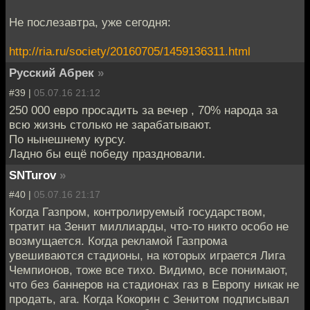
Не послезавтра, уже сегодня:
http://ria.ru/society/20160705/1459136311.html
Русский Абрек
»
#39 |
05.07.16 21:12
250 000 евро просадить за вечер , 70% народа за
всю жизнь столько не зарабатывают.
По нынешнему курсу.
Ладно бы ещё победу праздновали.
SNTurov
»
#40 |
05.07.16 21:17
Когда Газпром, контролируемый государством,
тратит на Зенит миллиарды, что-то никто особо не
возмущается. Когда рекламой Газпрома
увешиваются стадионы, на которых играется Лига
Чемпионов, тоже все тихо. Видимо, все понимают,
что без баннеров на стадионах газ в Европу никак не
продать, ага. Когда Кокорин с Зенитом подписывал