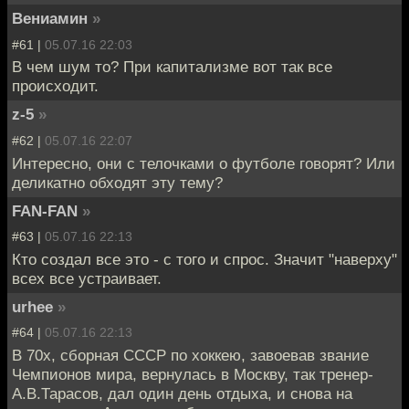
Вениамин
»
#61 |
05.07.16 22:03
В чем шум то? При капитализме вот так все
происходит.
z-5
»
#62 |
05.07.16 22:07
Интересно, они с телочками о футболе говорят? Или
деликатно обходят эту тему?
FAN-FAN
»
#63 |
05.07.16 22:13
Кто создал все это - с того и спрос. Значит "наверху"
всех все устраивает.
urhee
»
#64 |
05.07.16 22:13
В 70х, сборная СССР по хоккею, завоевав звание
Чемпионов мира, вернулась в Москву, так тренер-
А.В.Тарасов, дал один день отдыха, и снова на