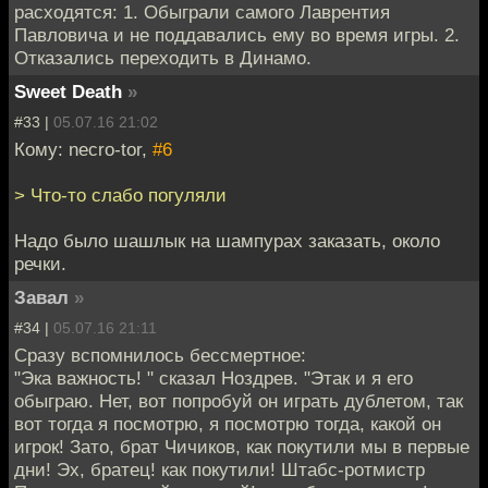
расходятся: 1. Обыграли самого Лаврентия
Павловича и не поддавались ему во время игры. 2.
Отказались переходить в Динамо.
Sweet Death
»
#33 |
05.07.16 21:02
Кому: necro-tor,
#6
> Что-то слабо погуляли
Надо было шашлык на шампурах заказать, около
речки.
Завал
»
#34 |
05.07.16 21:11
Сразу вспомнилось бессмертное:
"Эка важность! " сказал Ноздрев. "Этак и я его
обыграю. Нет, вот попробуй он играть дублетом, так
вот тогда я посмотрю, я посмотрю тогда, какой он
игрок! Зато, брат Чичиков, как покутили мы в первые
дни! Эх, братец! как покутили! Штабс-ротмистр