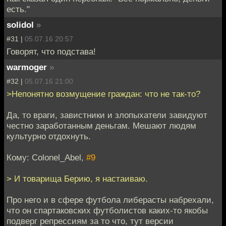
есть."
solidol
»
#31 |
05.07.16 20:57
Говорят, что подстава!
warmoger
»
#32 |
05.07.16 21:00
>Непонятно возмущение граждан: что не так-то?
Да, то враги, завистники и злопыхатели завидуют
честно заработанным деньгам. Мешают людям
культурно отдохнуть.
Кому: Colonel_Abel,
#9
> И товарища Берию, я настаиваю.
Про него и в сфере футбола либерасты набрехали,
что он спартаковских футболистов каких-то якобы
подверг репрессиям за то что, тут версии