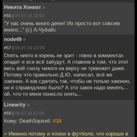
Никита Хониат
»
#56 |
05.07.16 22:00
"У нас очень много денег! Их просто вот совсем
много..." (с) А.Чубайс
node49
»
#57 |
05.07.16 22:00
Опять никто в корень не зрит - говно в комментах
опадет и все всё забудут. А главное в том, что этот
весь вой снизу никого на верху не тревожит даже.
Потому что правильно Д.Ю. написал, всё же
законно. А как сделать так, чтобы не только законно,
но и справедливо было? А это закон надо менять...
ой, что-то меня понесло опять...
Linearity
»
#58 |
05.07.16 22:02
Кому: DeathSquirell,
#18
> Именно потому и плохи в футболе, что хороши в