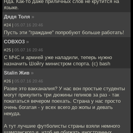
Нда. Как-то даже приличных слов не крутится на
языке.
Дядя Толя
»
#24 |
05.07.16 20:46
Пусть эти "граждане" попробуют больше работать!
COBXO3
»
#25 |
05.07.16 20:46
С МЧС и армией уже наладили, теперь нужно
назначить Шойгу министром спорта. (с) bash
Stalin Жив
»
#26 |
05.07.16 20:46
Разве это вакханалия? У нас вон простые студенты
могут прикупить три дюжины геликов за раз - так
покататься вечером поехать. Страна у нас просто
очень богатая - у всех всего до жопы и девать
некуда.
А тут лучшие футболисты страны взяли немного
шампанского и, чтоб не обижать иностранных