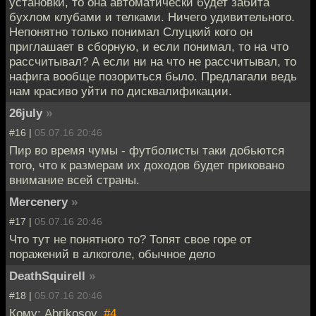
установки, то она автоматически будет забита
бухлом клубами и телками. Ничего удивительного.
Непонятно только понимал Слуцкий кого он
приглашает в сборную, и если понимал, то на что
рассчитывал? А если ни на что не рассчитывал, то
нафига вообще позориться было. Предлагали ведь
нам красиво уйти по дисквалификации.
26july
»
#16 |
05.07.16 20:46
Пир во время чумы - футболисты таки добьются
того, что к размерам их доходов будет приковано
внимание всей страны.
Mercenery
»
#17 |
05.07.16 20:46
Что тут не понятного то? Топят свое горе от
поражений в алкоголе, обычное дело
DeathSquirell
»
#18 |
05.07.16 20:46
Кому: Abrikosov,
#4