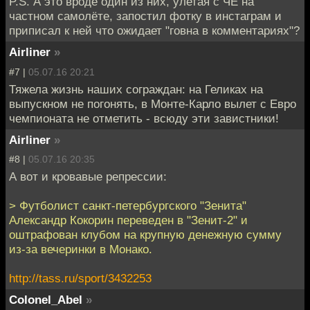
P.S. А это вроде один из них, улетая с ЧЕ на
частном самолёте, запостил фотку в инстаграм и
приписал к ней что ожидает "говна в комментариях"?
Airliner
»
#7 |
05.07.16 20:21
Тяжела жизнь наших сограждан: на Геликах на
выпускном не погонять, в Монте-Карло вылет с Евро
чемпионата не отметить - всюду эти завистники!
Airliner
»
#8 |
05.07.16 20:35
А вот и кровавые репрессии:
> Футболист санкт-петербургского "Зенита"
Александр Кокорин переведен в "Зенит-2" и
оштрафован клубом на крупную денежную сумму
из-за вечеринки в Монако.
http://tass.ru/sport/3432253
Colonel_Abel
»