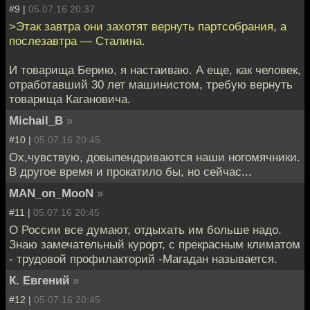
#9 |
05.07.16 20:37
>Этак завтра они захотят вернуть партсобрания, а
послезавтра — Сталина.
И товарища Берию, я настаиваю. А еще, как человек,
отработавший 30 лет машинистом, требую вернуть
товарища Кагановича.
Michail_B
»
#10 |
05.07.16 20:45
Ох,чувствую, довыпендриваются наши ногомячники.
В другое время и прокатило бы, но сейчас...
MAN_on_MooN
»
#11 |
05.07.16 20:45
О России все думают, отдыхать им больше надо.
Знаю замечательный курорт, с прекрасным климатом
- трудовой профилакторий -Магадан называется.
К. Евгений
»
#12 |
05.07.16 20:45