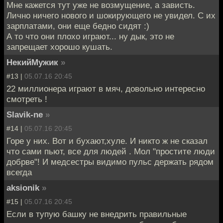
Мне кажется тут уже не возмущение, а зависть.
Лично ничего нового и шокирующего не увидел. С их
зарплатами, они еще бедно сидят :)
А то что они плохо играют... ну дык, это не
запрещает хорошо кушать.
НекийМужик
»
#13 |
05.07.16 20:45
22 миллионера играют в мяч, довольно интересно
смотреть !
Slavik-ne
»
#14 |
05.07.16 20:45
Горе у них. Вот и бухают,хуле. И никто ж не сказал
что сами пьют, все для людей . Мол "простите люди
добрве"! И медсестры видимо пульс держать рядом
всегда
aksionik
»
#15 |
05.07.16 20:45
Если в тупую башку не внедрить правильные