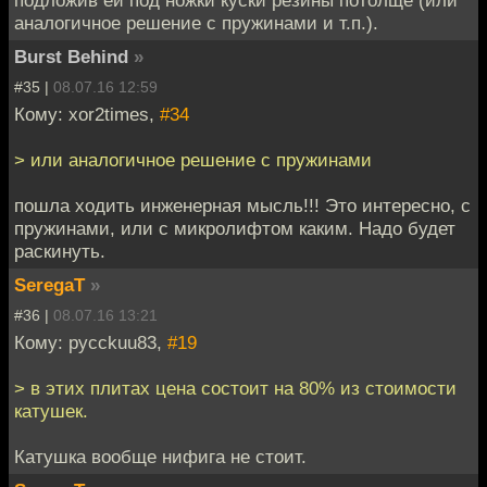
подложив ей под ножки куски резины потолще (или
аналогичное решение с пружинами и т.п.).
Burst Behind
»
#35 |
08.07.16 12:59
Кому: xor2times,
#34
> или аналогичное решение с пружинами
пошла ходить инженерная мысль!!! Это интересно, с
пружинами, или с микролифтом каким. Надо будет
раскинуть.
SeregaT
»
#36 |
08.07.16 13:21
Кому: pycckuu83,
#19
> в этих плитах цена состоит на 80% из стоимости
катушек.
Катушка вообще нифига не стоит.