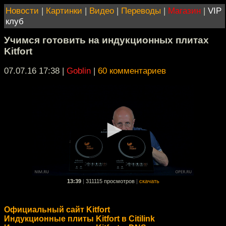
Новости
|
Картинки
|
Видео
|
Переводы
|
Магазин
|
VIP
клуб
Учимся готовить на индукционных плитах
Kitfort
07.07.16 17:38
|
Goblin
|
60 комментариев
13:39
|
311115 просмотров
|
скачать
Официальный сайт Kitfort
Индукционные плиты Kitfort в Citilink