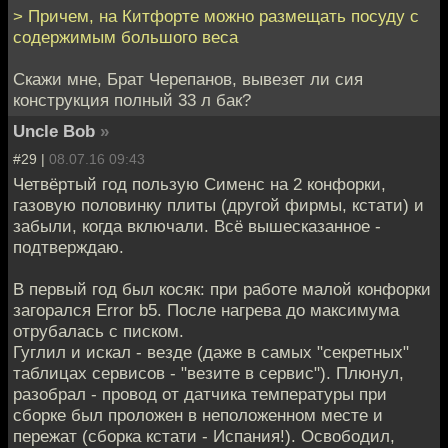
> Причем, на Китфорте можно размещать посуду с
содержимым большого веса
Скажи мне, Брат Черепанов, вывезет ли сия
конструкция полный 33 л бак?
Uncle Bob
»
#29 |
08.07.16 09:43
Четвёртый год пользую Сименс на 2 конфорки,
газовую половинку плиты (другой фирмы, кстати) и
забыли, когда включали. Всё вышесказанное -
подтверждаю.
В первый год был косяк: при работе малой конфорки
загорался Error b5. После нагрева до максимума
отрубалась с писком.
Гуглил и искал - везде (даже в самых "секретных"
таблицах сервисов - "везите в сервис"). Плюнул,
разобрал - провод от датчика температуры при
сборке был проложен в неположенном месте и
пережат (сборка кстати - Испания!). Освободил,