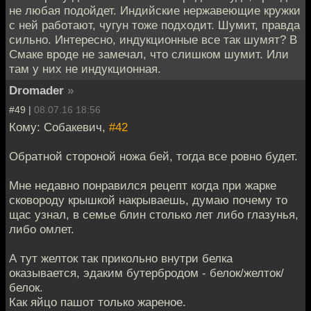
не любая подойдет. Индийские нержавеющие кружки
с ней работают, чугун тоже подходит. Шумит, правда
сильно. Интересно, индукционные все так шумят? В
Смаке вроде не замечал, что слишком шумит. Или
там у них не индукционная.
Dromader
»
#49 |
08.07.16 18:56
Кому: Собакевич,
#42
Обратной стороной ножа бей, тогда все ровно будет.
Мне недавно понравился рецепт когда при жарке
сковороду крышкой накрываешь, думаю почему то
щас узнал, в семье блин столько лет либо глазунья,
либо омлет.
А тут желток так прикольно внутри белка
оказывается, эдаким бутербродом - белок/желток/
белок.
Как яйцо пашот только жареное.