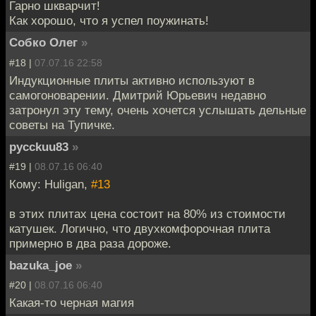
Гарно шкварчит!
Как хорошо, что я успел поужинать!
Собко Олег
»
#18 |
07.07.16 22:58
Индукционные плиты активно используют в
самогоноварении. Дмитрий Юрьевич недавно
затронул эту тему, очень хочется услышать дельные
советы на Тупичке.
pycckuu83
»
#19 |
08.07.16 06:40
Кому: Huligan,
#13
в этих плитах цена состоит на 80% из стоимости
катушек. Логично, что двухкомфорочная плита
примерно в два раза дороже.
bazuka_joe
»
#20 |
08.07.16 06:40
Какая-то черная магия