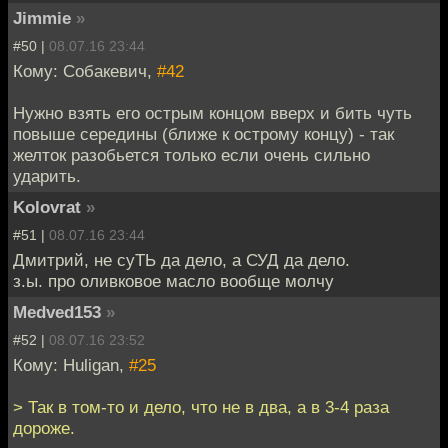
Jimmie
»
#50 |
08.07.16 23:44
Кому: Собакевич,
#42
Нужно взять его острым концом вверх и бить чуть
повыше середины (ближе к острому концу) - так
желток разобьется только если очень сильно
ударить.
Kolovrat
»
#51 |
08.07.16 23:44
Дмитрий, не суТЬ да дело, а СУД да дело.
з.ы. про оливковое масло вообще молчу
Medved153
»
#52 |
08.07.16 23:52
Кому: Huligan,
#25
> Так в том-то и дело, что не в два, а в 3-4 раза
дороже.