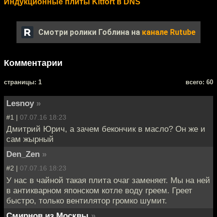
Индукционные плиты Kitfort в DNS
Смотри ролики Гоблина на
канале Rutube
Комментарии
cтраницы: 1
всего: 60
Lesnoy
»
#1 |
07.07.16 18:23
Дмитрий Юрич, а зачем бекончик в масло? Он же и
сам жырный
Den_Zen
»
#2 |
07.07.16 18:23
У нас в чайной такая плита очаг заменяет. Мы на ней
в антикварном японском котле воду греем. Греет
быстро, только вентилятор громко шумит.
Смирнов из Москвы
»