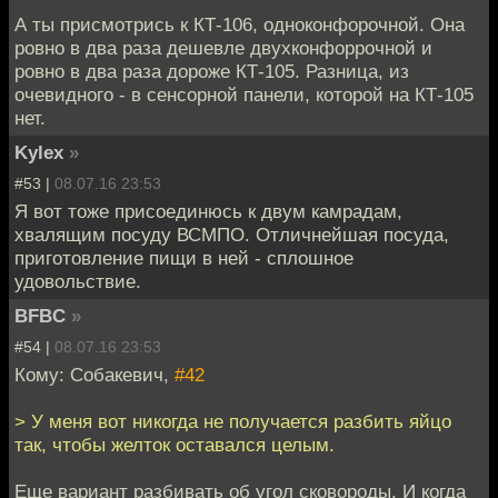
А ты присмотрись к КТ-106, одноконфорочной. Она
ровно в два раза дешевле двухконфоррочной и
ровно в два раза дороже КТ-105. Разница, из
очевидного - в сенсорной панели, которой на КТ-105
нет.
Kylex
»
#53 |
08.07.16 23:53
Я вот тоже присоединюсь к двум камрадам,
хвалящим посуду ВСМПО. Отличнейшая посуда,
приготовление пищи в ней - сплошное
удовольствие.
BFBC
»
#54 |
08.07.16 23:53
Кому: Собакевич,
#42
> У меня вот никогда не получается разбить яйцо
так, чтобы желток оставался целым.
Еще вариант разбивать об угол сковороды. И когда