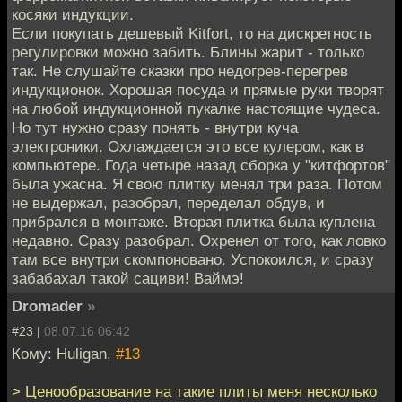
косяки индукции.
Если покупать дешевый Kitfort, то на дискретность
регулировки можно забить. Блины жарит - только
так. Не слушайте сказки про недогрев-перегрев
индукционок. Хорошая посуда и прямые руки творят
на любой индукционной пукалке настоящие чудеса.
Но тут нужно сразу понять - внутри куча
электроники. Охлаждается это все кулером, как в
компьютере. Года четыре назад сборка у "китфортов"
была ужасна. Я свою плитку менял три раза. Потом
не выдержал, разобрал, переделал обдув, и
прибрался в монтаже. Вторая плитка была куплена
недавно. Сразу разобрал. Охренел от того, как ловко
там все внутри скомпоновано. Успокоился, и сразу
забабахал такой сациви! Ваймэ!
Dromader
»
#23 |
08.07.16 06:42
Кому: Huligan,
#13
> Ценообразование на такие плиты меня несколько