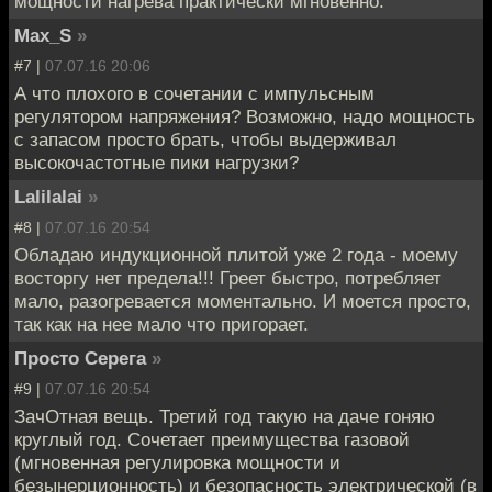
мощности нагрева практически мгновенно.
Max_S
»
#7 |
07.07.16 20:06
А что плохого в сочетании с импульсным
регулятором напряжения? Возможно, надо мощность
с запасом просто брать, чтобы выдерживал
высокочастотные пики нагрузки?
Lalilalai
»
#8 |
07.07.16 20:54
Обладаю индукционной плитой уже 2 года - моему
восторгу нет предела!!! Греет быстро, потребляет
мало, разогревается моментально. И моется просто,
так как на нее мало что пригорает.
Просто Серега
»
#9 |
07.07.16 20:54
ЗачОтная вещь. Третий год такую на даче гоняю
круглый год. Сочетает преимущества газовой
(мгновенная регулировка мощности и
безынерционность) и безопасность электрической (в