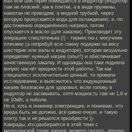
Вал или шестерня помещается в индуктор (индуктор
там не плоский, как в плитке, а в виде пружины,
намотан не проводом, а медной трубкой, через
которую пропускается вода для охлаждения), и, по
достижению определённого нагрева, потом
опускается в масло (для закалки). Производит эту
операцию спецтётенька (!) - термистка с могучими
плечами (а попробуй всю смену подержи на весу
шестерни или валы в индукторе), которая визуально
определяет нужный нагрев (опыт!) и обеспечивает
качественную закалку. И однажды она таки подняла
вопрос насчёт вредности этой работы. Так как
специалист исключительно ценный, то провели
исследование, и выяснилось что индукционный
нагрев безопасен для здоровья, если голову в
индуктор не засовывать, хотя мощность там не 1,8 и
не 10кВт, а поболе.
Но я, хоть и инженер электронщик, и понимаю, что
вреда быть не должно, всё равно очкую, и такую
плиту так и не решился приобрести )).
Камрады, кто разбирается в этой теме с
медицинской точки зрения, можете сказать, вредно