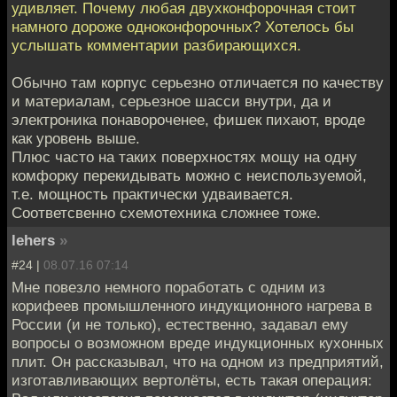
удивляет. Почему любая двухконфорочная стоит
намного дороже одноконфорочных? Хотелось бы
услышать комментарии разбирающихся.
Обычно там корпус серьезно отличается по качеству
и материалам, серьезное шасси внутри, да и
электроника понавороченее, фишек пихают, вроде
как уровень выше.
Плюс часто на таких поверхностях мощу на одну
комфорку перекидывать можно с неиспользуемой,
т.е. мощность практически удваивается.
Соответсвенно схемотехника сложнее тоже.
lehers
»
#24 |
08.07.16 07:14
Мне повезло немного поработать с одним из
корифеев промышленного индукционного нагрева в
России (и не только), естественно, задавал ему
вопросы о возможном вреде индукционных кухонных
плит. Он рассказывал, что на одном из предприятий,
изготавливающих вертолёты, есть такая операция: