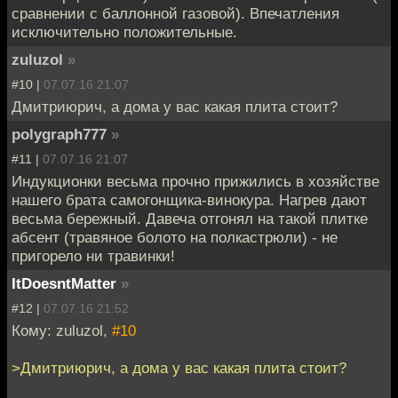
сравнении с баллонной газовой). Впечатления
исключительно положительные.
zuluzol
»
#10 |
07.07.16 21:07
Дмитриюрич, а дома у вас какая плита стоит?
polygraph777
»
#11 |
07.07.16 21:07
Индукционки весьма прочно прижились в хозяйстве
нашего брата самогонщика-винокура. Нагрев дают
весьма бережный. Давеча отгонял на такой плитке
абсент (травяное болото на полкастрюли) - не
пригорело ни травинки!
ItDoesntMatter
»
#12 |
07.07.16 21:52
Кому: zuluzol,
#10
>Дмитриюрич, а дома у вас какая плита стоит?