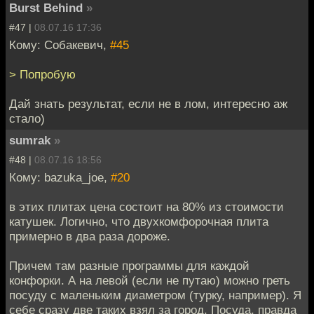
Burst Behind
»
#47 |
08.07.16 17:36
Кому: Собакевич,
#45
> Попробую
Дай знать результат, если не в лом, интересно аж
стало)
sumrаk
»
#48 |
08.07.16 18:56
Кому: bazuka_joe,
#20
в этих плитах цена состоит на 80% из стоимости
катушек. Логично, что двухкомфорочная плита
примерно в два раза дороже.
Причем там разные программы для каждой
конфорки. А на левой (если не путаю) можно греть
посуду с маленьким диаметром (турку, например). Я
себе сразу две таких взял за город. Посуда, правда