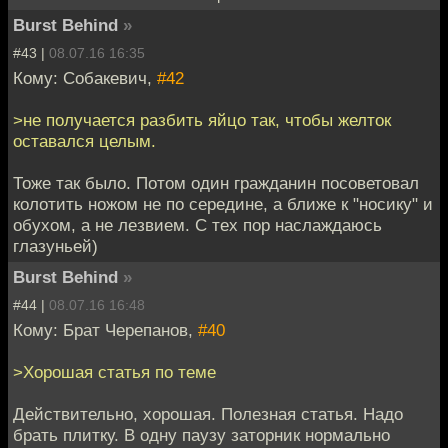
Burst Behind
»
#43 |
08.07.16 16:35
Кому: Собакевич,
#42
>не получается разбить яйцо так, чтобы желток
оставался целым.
Тоже так было. Потом один гражданин посоветовал
колотить ножом не по середине, а ближе к "носику" и
обухом, а не лезвием. С тех пор наслаждаюсь
глазуньей)
Burst Behind
»
#44 |
08.07.16 16:48
Кому: Брат Черепанов,
#40
>Хорошая статья по теме
Действительно, хорошая. Полезная статья. Надо
брать плитку. В одну паузу заторник нормально