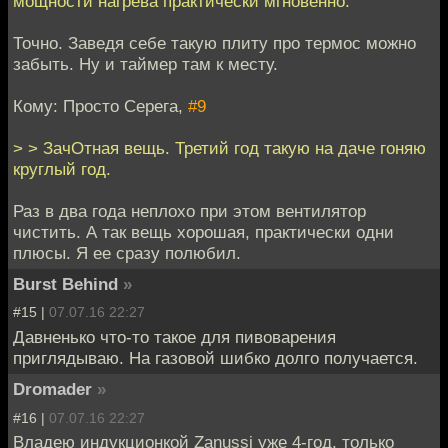
мощности нагрева практически мгновенно.
Точно. Заведя себе такую плиту про термос можно
забыть. Ну и таймер там к месту.
Кому: Просто Серега,
#9
> > ЗачОтная вещь. Третий год такую на даче гоняю
круглый год.
Раз в два года неплохо при этом вентилятор
чистить. А так вещь хорошая, практически одни
плюсы. Я ее сразу полюбил.
Burst Behind
»
#15 |
07.07.16 22:27
Давненько что-то такое для пивоварения
приглядываю. На газовой шибко долго получается.
Dromader
»
#16 |
07.07.16 22:27
Владею индукционкой Zanussi уже 4-год, только