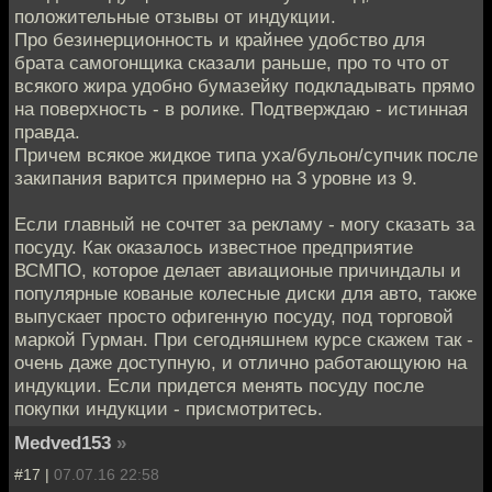
положительные отзывы от индукции.
Про безинерционность и крайнее удобство для
брата самогонщика сказали раньше, про то что от
всякого жира удобно бумазейку подкладывать прямо
на поверхность - в ролике. Подтверждаю - истинная
правда.
Причем всякое жидкое типа уха/бульон/супчик после
закипания варится примерно на 3 уровне из 9.
Если главный не сочтет за рекламу - могу сказать за
посуду. Как оказалось известное предприятие
ВСМПО, которое делает авиационые причиндалы и
популярные кованые колесные диски для авто, также
выпускает просто офигенную посуду, под торговой
маркой Гурман. При сегодняшнем курсе скажем так -
очень даже доступную, и отлично работающуюю на
индукции. Если придется менять посуду после
покупки индукции - присмотритесь.
Medved153
»
#17 |
07.07.16 22:58