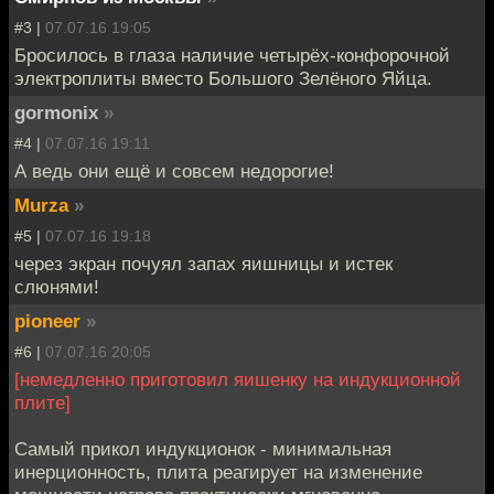
#3 |
07.07.16 19:05
Бросилось в глаза наличие четырёх-конфорочной
электроплиты вместо Большого Зелёного Яйца.
gormonix
»
#4 |
07.07.16 19:11
А ведь они ещё и совсем недорогие!
Murza
»
#5 |
07.07.16 19:18
через экран почуял запах яишницы и истек
слюнями!
pioneer
»
#6 |
07.07.16 20:05
[немедленно приготовил яишенку на индукционной
плите]
Самый прикол индукционок - минимальная
инерционность, плита реагирует на изменение