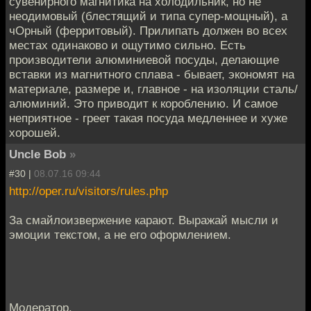
сувенирного магнитика на холодильник, но не
неодимовый (блестящий и типа супер-мощный), а
чОрный (ферритовый). Прилипать должен во всех
местах одинаково и ощутимо сильно. Есть
производители алюминиевой посуды, делающие
вставки из магнитного сплава - бывает, экономят на
материале, размере и, главное - на изоляции сталь/
алюминий. Это приводит к короблению. И самое
неприятное - греет такая посуда медленнее и хуже
хорошей.
Uncle Bob
»
#30 |
08.07.16 09:44
http://oper.ru/visitors/rules.php
За смайлоизвержение карают. Выражай мысли и
эмоции текстом, а не его оформлением.
Модератор.