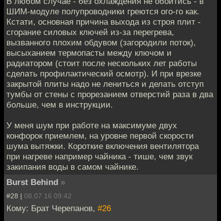
В любом случае - без охлаждения не обойтись - в
ШИМ-модуле полупроводники греются ого-го как.
Кстати, основная причина выхода из строя плит -
сгорание силовых ключей из-за перегрева,
вызванного плохим обдувом (загородили поток),
высыханием термопасты между ключом и
радиатором (стоит после нескольких лет работы
сделать профилактический осмотр). И при врезке
закрытой плиты надо не лениться и делать отступ
тумбы от стены с прорезанием отверстий раза в два
больше, чем в инструкции.
У меня шум при работе на максимуме двух
конфорок приемлем, на уровне первой скорости
шума вытяжки. Короткие включения вентилятора
при нагреве например чайника - тише, чем звук
закипания воды в самом чайнике.
Burst Behind
»
#28 |
08.07.16 09:42
Кому: Брат Черепанов,
#26