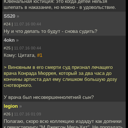
Ювенальная юстиция: это когда детей нельзя
шлепать в наказание, но можно - в удовольствие.
SS20
»
#24 |
11.07.16 00:44
Ну и что делать то будут - снова судить?
4okn
»
#25 |
11.07.16 00:44
Кому: Цитата,
#1
> Виновным в его смерти суд признал лечащего
врача Конрада Мюррея, который за два часа до
кончины артиста дал ему слишком большую дозу
снотворного.
У врача был несовершеннолетний сын?
legion
»
#26 |
11.07.16 01:09
Полагаю, скоро всю коллекцию издадут как допники
к ремастерингу "М.Джексон Мега-Хит". Не пропадать