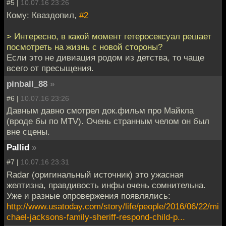
#5 |
10.07.16 23:26
Кому: Кваздопил,
#2
> Интересно, в какой момент гетеросексуал решает
посмотреть на жизнь с новой стороны?
Если это не дивиация родом из детства, то чаще
всего от пресыщения.
pinball_88
»
#6 |
10.07.16 23:26
Давным давно смотрел док.фильм про Майкла
(вроде бы по MTV). Очень странным челом он был
вне сцены.
Pallid
»
#7 |
10.07.16 23:31
Radar (оригинальный источник) это ужасная
желтизна, правдивость инфы очень сомнительна.
Уже и разные опровержения появлялись:
http://www.usatoday.com/story/life/people/2016/06/22/mi
chael-jacksons-family-sheriff-respond-child-p...