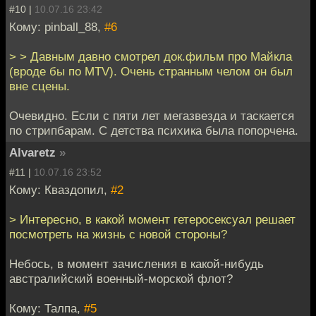
#10 |
10.07.16 23:42
Кому: pinball_88,
#6
> > Давным давно смотрел док.фильм про Майкла
(вроде бы по MTV). Очень странным челом он был
вне сцены.
Очевидно. Если с пяти лет мегазвезда и таскается
по стрипбарам. С детства психика была попорчена.
Alvaretz
»
#11 |
10.07.16 23:52
Кому: Кваздопил,
#2
> Интересно, в какой момент гетеросексуал решает
посмотреть на жизнь с новой стороны?
Небось, в момент зачисления в какой-нибудь
австралийский военный-морской флот?
Кому: Талпа,
#5