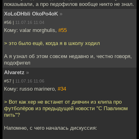
показывали, а про педофилов вообще никто не знал.
XoLoDHbIi OkoPo4oK
»
#56 |
11.07.16 11:04
Кому: valar morghulis,
#55
> это было ещё, когда я в школу ходил
А я узнал об этом совсем недавно и, честно говоря,
подофигел
Alvaretz
»
#57 |
11.07.16 11:06
Кому: russo marinero,
#34
> Вот как хер не встанет от дивчин из клипа про
футболёров из предыдущей новости "С Павликом
пить"?
Напомню, с чего началась дискуссия: