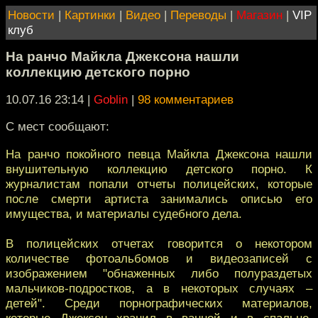
Новости
|
Картинки
|
Видео
|
Переводы
|
Магазин
|
VIP
клуб
На ранчо Майкла Джексона нашли
коллекцию детского порно
10.07.16 23:14
|
Goblin
|
98 комментариев
С мест сообщают:
На ранчо покойного певца Майкла Джексона нашли
внушительную коллекцию детского порно. К
журналистам попали отчеты полицейских, которые
после смерти артиста занимались описью его
имущества, и материалы судебного дела.
В полицейских отчетах говорится о некотором
количестве фотоальбомов и видеозаписей с
изображением "обнаженных либо полураздетых
мальчиков-подростков, а в некоторых случаях –
детей". Среди порнографических материалов,
которые Джексон хранил в ванной и в спальне,