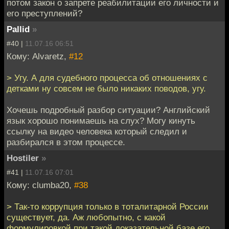
потом закон о запрете реабилитации его личности и
его преступлений?
Pallid
»
#40 |
11.07.16 06:51
Кому: Alvaretz,
#12
> Угу. А для судебного процесса об отношениях с
детками ну совсем не было никаких поводов, угу.
Хочешь подробный разбор ситуации? Английский
язык хорошо понимаешь на слух? Могу кинуть
ссылку на видео человека который следил и
разбирался в этом процессе.
Hostiler
»
#41 |
11.07.16 07:01
Кому: clumba20,
#38
> Так-то коррупция только в тоталитарной России
существует, да. Аж любопытно, с какой
формулировкой при такой доказательной базе его