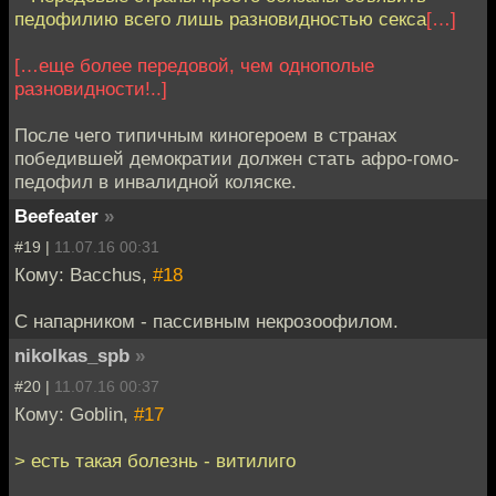
педофилию всего лишь разновидностью секса
[…]
[…еще более передовой, чем однополые
разновидности!..]
После чего типичным киногероем в странах
победившей демократии должен стать афро-гомо-
педофил в инвалидной коляске.
Beefeater
»
#19 |
11.07.16 00:31
Кому: Bacchus,
#18
С напарником - пассивным некрозоофилом.
nikolkas_spb
»
#20 |
11.07.16 00:37
Кому: Goblin,
#17
> есть такая болезнь - витилиго