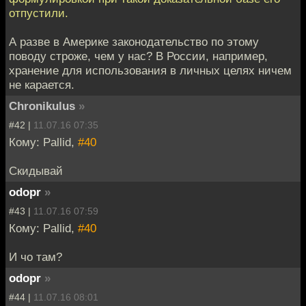
отпустили.
А разве в Америке законодательство по этому
поводу строже, чем у нас? В России, например,
хранение для использования в личных целях ничем
не карается.
Chronikulus
»
#42 |
11.07.16 07:35
Кому: Pallid,
#40
Скидывай
odopr
»
#43 |
11.07.16 07:59
Кому: Pallid,
#40
И чо там?
odopr
»
#44 |
11.07.16 08:01