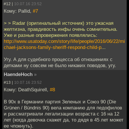
#12 |
10.07.16 23:52
Кому: Pallid,
#7
> > Radar (оригинальный источник) это ужасная
желтизна, правдивость инфы очень сомнительна.
Уже и разные опровержения появлялись:
http://www.usatoday.com/story/life/people/2016/06/22/mi
chael-jacksons-family-sheriff-respond-child-p
...
Угу. А для судебного процесса об отношениях с
детками ну совсем не было никаких поводов, угу.
HaendeHoch
»
#13 |
10.07.16 23:52
Кому: DeathSquirell,
#8
В 90х в Германии партия Зеленых и Союз 90 (Die
Grünen / Bündnis 90) вела компанию для педофилов
и рассматривали легализации возраста с 16 на 12
лет (когда девочка скажет да, то дядя в 45 лет может
ее чпокнуть).