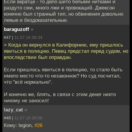
Если вкратце - то дело шито белыми нитками и
раздуто сми, много лжи и провокаций. Джексон
конечно был странный тип, но обвинения довольно
левые и бездоказательные.
baraguzoff
»
#47 |
11.07.16 08:34
> Когда он вернулся в Калифорнию, ему пришлось
явиться в полицию. Певец предстал перед судом, но
впоследствии был оправдан.
Если пришлось явиться в полицию, то стало быть
имело место что-то незаконное? Но суд посчитал,
что "всё нормально".
И конечно же, блять, в связи с этим денег никто
никому не заносил!
lazy_cat
»
#48 |
11.07.16 09:06
Кому: legion,
#26