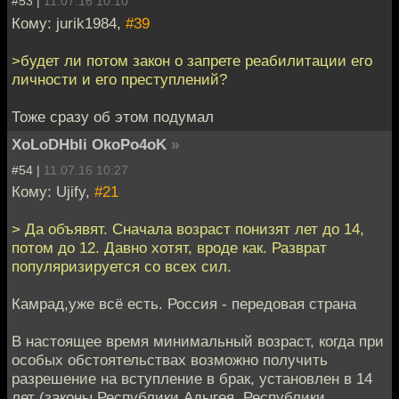
#53 |
11.07.16 10:10
Кому: jurik1984,
#39
>будет ли потом закон о запрете реабилитации его
личности и его преступлений?
Тоже сразу об этом подумал
XoLoDHbIi OkoPo4oK
»
#54 |
11.07.16 10:27
Кому: Ujify,
#21
> Да объявят. Сначала возраст понизят лет до 14,
потом до 12. Давно хотят, вроде как. Разврат
популяризируется со всех сил.
Камрад,уже всё есть. Россия - передовая страна
В настоящее время минимальный возраст, когда при
особых обстоятельствах возможно получить
разрешение на вступление в брак, установлен в 14
лет (законы Республики Адыгея, Республики