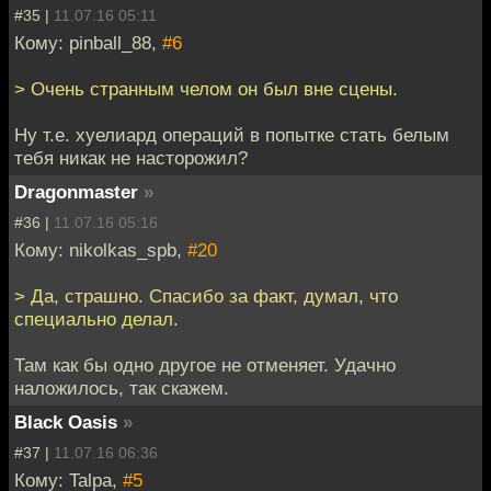
#35 |
11.07.16 05:11
Кому: pinball_88,
#6
> Очень странным челом он был вне сцены.
Ну т.е. хуелиард операций в попытке стать белым
тебя никак не насторожил?
Dragonmaster
»
#36 |
11.07.16 05:16
Кому: nikolkas_spb,
#20
> Да, страшно. Спасибо за факт, думал, что
специально делал.
Там как бы одно другое не отменяет. Удачно
наложилось, так скажем.
Black Oasis
»
#37 |
11.07.16 06:36
Кому: Talpa,
#5