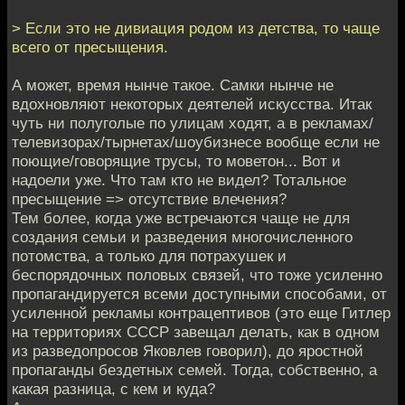
> Если это не дивиация родом из детства, то чаще
всего от пресыщения.
А может, время нынче такое. Самки нынче не
вдохновляют некоторых деятелей искусства. Итак
чуть ни полуголые по улицам ходят, а в рекламах/
телевизорах/тырнетах/шоубизнесе вообще если не
поющие/говорящие трусы, то моветон... Вот и
надоели уже. Что там кто не видел? Тотальное
пресыщение => отсутствие влечения?
Тем более, когда уже встречаются чаще не для
создания семьи и разведения многочисленного
потомства, а только для потрахушек и
беспорядочных половых связей, что тоже усиленно
пропагандируется всеми доступными способами, от
усиленной рекламы контрацептивов (это еще Гитлер
на территориях СССР завещал делать, как в одном
из разведопросов Яковлев говорил), до яростной
пропаганды бездетных семей. Тогда, собственно, а
какая разница, с кем и куда?