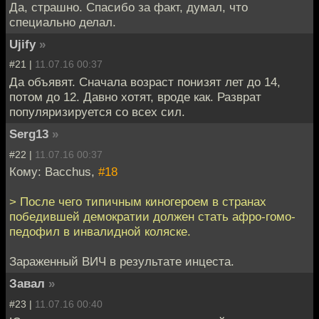
Да, страшно. Спасибо за факт, думал, что
специально делал.
Ujify
»
#21 |
11.07.16 00:37
Да объявят. Сначала возраст понизят лет до 14,
потом до 12. Давно хотят, вроде как. Разврат
популяризируется со всех сил.
Serg13
»
#22 |
11.07.16 00:37
Кому: Bacchus,
#18
> После чего типичным киногероем в странах
победившей демократии должен стать афро-гомо-
педофил в инвалидной коляске.
Зараженный ВИЧ в результате инцеста.
Завал
»
#23 |
11.07.16 00:40