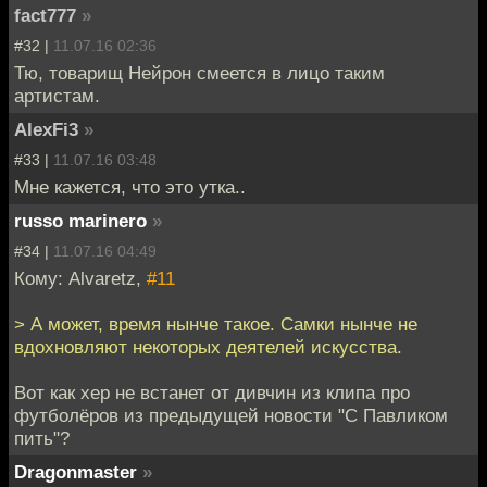
fact777
»
#32 |
11.07.16 02:36
Тю, товарищ Нейрон смеется в лицо таким
артистам.
AlexFi3
»
#33 |
11.07.16 03:48
Мне кажется, что это утка..
russo marinero
»
#34 |
11.07.16 04:49
Кому: Alvaretz,
#11
> А может, время нынче такое. Самки нынче не
вдохновляют некоторых деятелей искусства.
Вот как хер не встанет от дивчин из клипа про
футболёров из предыдущей новости "С Павликом
пить"?
Dragonmaster
»