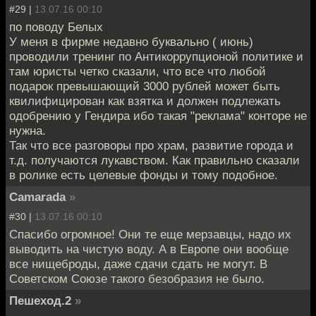
#29 |
13.07.16 00:10
по поводу Белых
У меня в фирме недавно буквально ( июнь)
проводили тренинг по Антикоррупционой политике и
там юристы четко сказали, что все что любой
подарок превышающий 3000 рублей может быть
квилифицирован как взятка и должен подлежать
одобрению у Гендира ибо такая "реклама" конторе не
нужна.
Так что все разговоры про храм, развитие города и
т.д. получаются лукавством. Как правильно сказали
в ролике есть целевые фонды и тому подобное.
Camarada
»
#30 |
13.07.16 00:10
Cпасибо огромное! Они те еще мерзавцы, надо их
выводить на чистую воду. А в Европе они вообще
все нищеброды, даже сдачи сдать не могут. В
Советском Союзе такого безобразия не было.
Пешеход.2
»