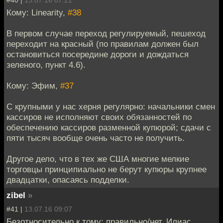
#40 |
13.07.16 07:21
Кому: Linearity,
#38
В первом случае переход регулируемый, пешеход
переходит на красный (по правилам должен был
остановиться посередине дороги и дождаться
зеленого, пункт 4.6).
Кому: Эфим,
#37
С крупными у нас херня регулярно: начальники смен
кассиров не исполняют своих обязанностей по
обеспечению кассиров разменной купюрой; сдачи с
пяти тысяч вообще очень часто не получить.
Другое дело, что в тех же США многие мелкие
торговцы принципиально не берут купюры крупнее
двадцатки, опасаясь подделки.
zibel
»
#41 |
13.07.16 09:07
Безотносительно к тому: правильно/нет. Илиас