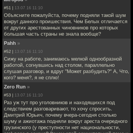
#51 |
13.07.16 11:10
Объясните пожалуйста, почему подняли такой шум
вокруг данного проишествия. Чем Белых отличается
от других арестованных чиновников про которых
большая часть страны не знала вообще?
Pahh
»
#52 |
13.07.16 11:10
Сижу на работе, занимаюсь мелкой однообразной
работой, согнувшись над столом, параллельно
слушая разговор, и вдруг "Может разбудить?" А, Что,
кого? меня?, я не сплю!
Zero Run
»
#53 |
13.07.16 11:10
Раз уж тут про уголовников и находящихся под
следствием разговаривают, то хочу спросить.
Дмитрий Юрьич, почему вчера-сегодня столько
шуму и ажиотажа подняли вокруг ареста очередного
грузинского (у преступности нет национальности,