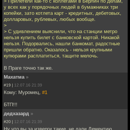
> Прилетели как-то с коллегами в Берлин по делам,
у всех как у порядочных людей в бумажниках три
копейки, зато котлета карт - кредитных, дебетовых,
долларовых, рублевых, любых вообще.
>
> С удивлением выяснили, что на станции метро
нельзя купить билет с банковской картой. Никакой
нельзя. Подорвались, нашли банкомат, радостные
пришли обратно. Оказалось - нельзя крупными
купюрами расплатиться, тащите мелочь.
В Праге точно так же.
Махатма
»
#19 |
12.07.16 21:39
Кому: Муромец,
#1
БТП!!!
дедхазард
»
#20 |
12.07.16 21:39
Ну что вы за изверги такие, не дали Дементию