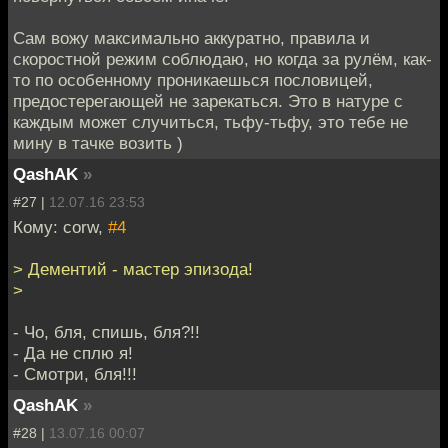
Сам вожу максимально аккуратно, правила и
скоростной режим соблюдаю, но когда за рулём, как-
то по особенному проникаешься пословицей,
предостерегающей не зарекаться. Это в натуре с
каждым может случиться, тьфу-тьфу, это тебе не
мину в тачке возить )
QashAK
»
#27 |
12.07.16 23:53
Кому: corw,
#4
> Дементий - мастер эпизода!
>
- Чо, бля, спишь, бля?!!
- Да не сплю я!
- Смотри, бля!!!
QashAK
»
#28 |
13.07.16 00:07