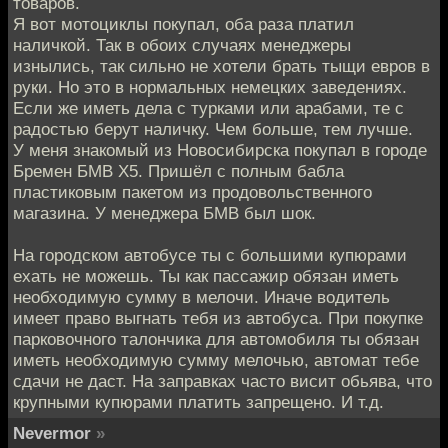
товаров.
Я вот мотоциклы покупал, оба раза платил
наличкой. Так в обоих случаях менеджеры
изнылись, так сильно не хотели брать тыщи евров в
руки. Но это в нормальных немецких заведениях.
Если же иметь дела с турками или арабами, те с
радостью берут наличку. Чем больше, тем лучше.
У меня знакомый из Новосибирска покупал в городе
Бремен БМВ Х5. Пришёл с полным бабла
пластиковым пакетом из продовольственного
магазина. У менеджера БМВ был шок.
На городском автобусе ты с большими купюрами
ехать не можешь. Ты как пассажир обязан иметь
необходимую сумму в мелочи. Иначе водитель
имеет право выгнать тебя из автобуса. При покупке
парковочного талончика для автомобиля ты обязан
иметь необходимую сумму мелочью, автомат тебе
сдачи не даст. На заправках часто висит обьява, что
крупными купюрами платить запрещено. И т.д.
Nevermor
»