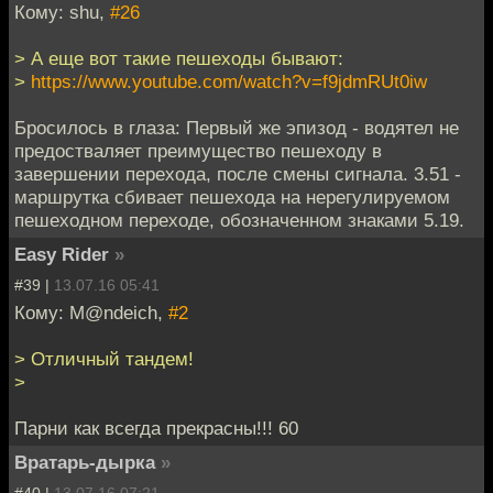
Кому: shu,
#26
> А еще вот такие пешеходы бывают:
>
https://www.youtube.com/watch?v=f9jdmRUt0iw
Бросилось в глаза: Первый же эпизод - водятел не
предостваляет преимущество пешеходу в
завершении перехода, после смены сигнала. 3.51 -
маршрутка сбивает пешехода на нерегулируемом
пешеходном переходе, обозначенном знаками 5.19.
Easy Rider
»
#39 |
13.07.16 05:41
Кому: M@ndeich,
#2
> Отличный тандем!
>
Парни как всегда прекрасны!!! 60
Вратарь-дырка
»