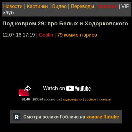
Новости
|
Картинки
|
Видео
|
Переводы
|
Магазин
|
VIP
клуб
Под ковром 29: про Белых и Ходорковского
12.07.16 17:19
|
Goblin
|
79 комментариев
58:46
|
163624 просмотра
|
аудиоверсия
|
youtube
|
скачать
Смотри ролики Гоблина на
канале Rutube