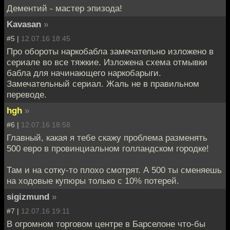
Дементий - мастер эпизода!
Kavasan
»
#5 |
12.07.16 18:45
Про обороты наркобабла замечательно изложено в
сериале во все тяжкие. Изложена схема отмывки
бабла для начинающего наркобарыги.
Замечательный сериал. Жаль не в правильном
переводе.
hgh
»
#6 |
12.07.16 18:58
Главный, какая я тебе скажу проблема разменять
500 евро в провинциальном голландском городке!
Там и на сотку-то плохо смотрят. А 500 ты сменяешь
на ходовые купюры только с 10% потерей.
sigizmund
»
#7 |
12.07.16 19:11
В огромном торговом центре в Барселоне что-бы