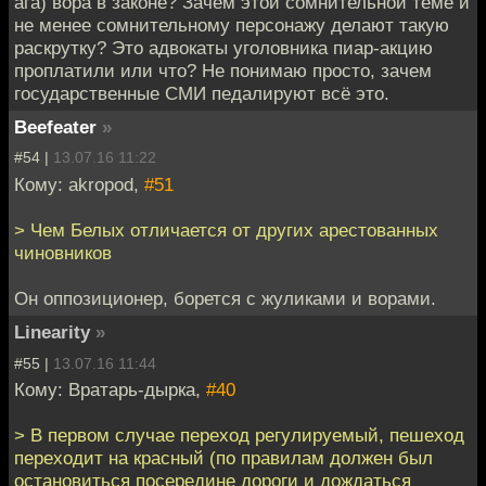
ага) вора в законе? Зачем этой сомнительной теме и
не менее сомнительному персонажу делают такую
раскрутку? Это адвокаты уголовника пиар-акцию
проплатили или что? Не понимаю просто, зачем
государственные СМИ педалируют всё это.
Beefeater
»
#54 |
13.07.16 11:22
Кому: akropod,
#51
> Чем Белых отличается от других арестованных
чиновников
Он оппозиционер, борется с жуликами и ворами.
Linearity
»
#55 |
13.07.16 11:44
Кому: Вратарь-дырка,
#40
> В первом случае переход регулируемый, пешеход
переходит на красный (по правилам должен был
остановиться посередине дороги и дождаться