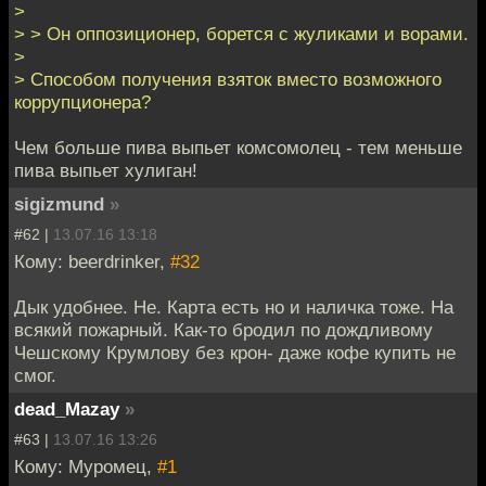
>
> > Он оппозиционер, борется с жуликами и ворами.
>
> Способом получения взяток вместо возможного
коррупционера?
Чем больше пива выпьет комсомолец - тем меньше
пива выпьет хулиган!
sigizmund
»
#62 |
13.07.16 13:18
Кому: beerdrinker,
#32
Дык удобнее. Не. Карта есть но и наличка тоже. На
всякий пожарный. Как-то бродил по дождливому
Чешскому Крумлову без крон- даже кофе купить не
смог.
dead_Mazay
»
#63 |
13.07.16 13:26
Кому: Муромец,
#1