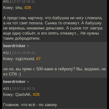
#31 |
13.07.16 00:11
Кому: shu,
#26
А представь картину, что бабушка не ногу сломала,
а на тот свет попала. Сынка то отмажут. А бабушку
не вернешь никакими деньгами. А сынок тот завтра
еще одну собьёт, и его опять отмажут... Не нужны
такие добродетели.
beerdrinker
»
#32 |
13.07.16 00:15
Кому: sigizmund,
#7
хе-хе, вы прям с 500-ками в гейропу? Вы, видимо, не
из СПб :)
beerdrinker
»
#33 |
13.07.16 00:21
Кому: QashAK,
#28
Главное, что всё - по закону.