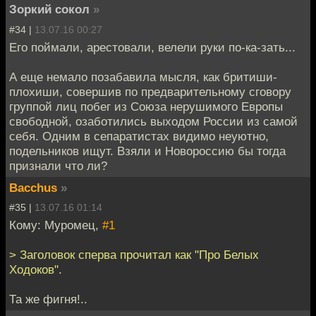
Зоркий сокол
»
#34 |
13.07.16 00:27
Его поймали, арестовали, велели руки по-ка-зать...
А еще немало позабавила мысля, как бритиши-
плохиши, совершив по предварительному сговору
группой лиц побег из Союза нерушимого Европы
свободной, озаботились выходом России из самой
себя. Одним в сепаратистах видимо неуютно,
подельников ищут. Взяли и Новороссию бы тогда
признали что ли?
Bacchus
»
#35 |
13.07.16 01:14
Кому: Муромец,
#1
> Заголовок сперва прочитал как "Про Белых
Ходоков".
Та же фигня!..