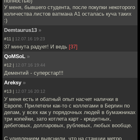
полностью)
У меня, бывшего студента, после покупки некоторого
количества листов ватмана А1 осталась куча таких
:)
Demtaurus13
»
#11 |
12.07.16 19:23
37 минута радует! И ведь
[37]
QoMSoL
»
#12 |
12.07.16 19:44
Дементий - суперстар!!!
Areksy
»
#13 |
12.07.16 20:12
У меня есть и обатный опыт насчет налички в
Европе. Прилетели как-то с коллегами в Берлин по
делам, у всех как у порядочных людей в бумажниках
три копейки, зато котлета карт - кредитных,
дебетовых, долларовых, рублевых, любых вообще.
С удивлением выяснили, что на станции метро