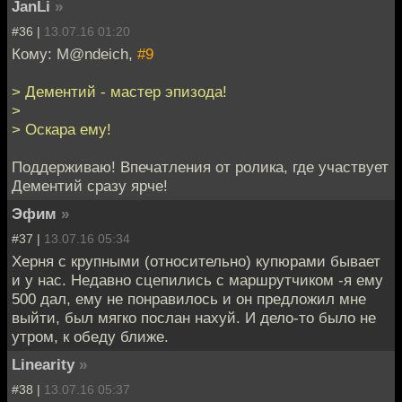
JanLi
»
#36 |
13.07.16 01:20
Кому: M@ndeich,
#9
> Дементий - мастер эпизода!
>
> Оскара ему!
Поддерживаю! Впечатления от ролика, где участвует
Дементий сразу ярче!
Эфим
»
#37 |
13.07.16 05:34
Херня с крупными (относительно) купюрами бывает
и у нас. Недавно сцепились с маршрутчиком -я ему
500 дал, ему не понравилось и он предложил мне
выйти, был мягко послан нахуй. И дело-то было не
утром, к обеду ближе.
Linearity
»
#38 |
13.07.16 05:37