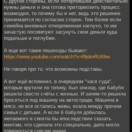
С другой стороны, если потерпевшей действительно
нужны деньги и она готова притормозить процесс
возмездия, то почему бы и нет, ведь это решение
принимается по согласию сторон. Тем более если
семейка виновных отмороженная наглухо, то им
зачастую посоветуют засунуть свои деньги куда
подальше и поглубже.
А еще вот такие пешеходы бывают:
https://www.youtube.com/watch?v=f9jdmRUt0iw
Не говоря про то, что возможны подставы.
А вот ещё вспомнил, в очередном "часе суда",
которые крутили по телику, был эпизод, где бабубя
решила свести счёты с жизнью. И зачем-то решила
броситься под машину на автостраде. Машина в
мясо, но все остались живы, ехала между прочим
семья с детьми. А если б бабуля добилась
желаемого и смогла бы впоследствии сказать
ментам, что сделала это специально, дело могло
повернуться совсем иначе.