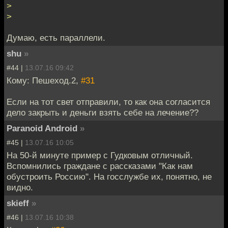
>
>
Думаю, есть параллели.
shu
»
#44 |
13.07.16 09:42
Кому: Пешеход.2,
#31
Если на тот свет отправили, то как она согласится
дело закрыть и деньги взять себе на лечение??
Paranoid Android
»
#45 |
13.07.16 10:05
На 50-й минуте пример с Гудковым отличный.
Вспомнились граждане с рассказами "Как нам
обустроить Россию". На госслужбе их, понятно, не
видно.
skieff
»
#46 |
13.07.16 10:38