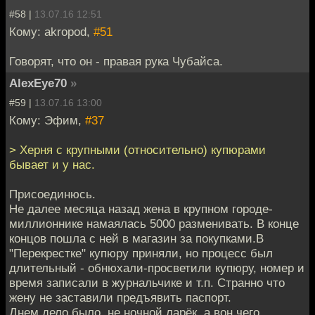
#58 |
13.07.16 12:51
Кому: akropod,
#51
Говорят, что он - правая рука Чубайса.
AlexEye70
»
#59 |
13.07.16 13:00
Кому: Эфим,
#37
> Херня с крупными (относительно) купюрами
бывает и у нас.
Присоединюсь.
Не далее месяца назад жена в крупном городе-
миллионнике намаялась 5000 разменивать. В конце
концов пошла с ней в магазин за покупками.В
"Перекрестке" купюру приняли, но процесс был
длительный - обнюхали-просветили купюру, номер и
время записали в журнальчике и т.п. Странно что
жену не заставили предъявить паспорт.
Днем дело было, не ночной ларёк, а вон чего.