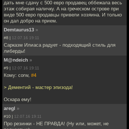
дать мне сдачу с 500 евро продавец оббежала весь
этаж собирая наличку. А на греческом острове при
виде 500 евро продавцы привели хозяина. И только
он дал добро на прием.
Demtaurus13
»
#8 |
12.07.16 19:11
Сарказм Илиаса радует - подходящий стиль для
либерды!
M@ndeich
»
#9 |
12.07.16 19:11
Кому: corw,
#4
> Дементий - мастер эпизода!
Оскара ему!
aregl
»
#10 |
12.07.16 19:11
Про резинки - НЕ ПРАВДА! (Ну или, может, не