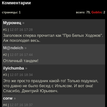
Комментарии
cтраницы: 1
всего: 79,
Goblin
: 2
Муромец
»
#1 |
12.07.16 17:28
Заголовок сперва прочитал как "Про Белых Ходоков".
Аж похолодел весь.
M@ndeich
»
#2 |
12.07.16 17:44
Отличный тандем!
ilyichumba
»
#3 |
12.07.16 18:34
Это же просто праздник какой-то! Только подумал,
что давно не было бесед с Ильясом. И вот она!
Спасибо, Дмитрий Юрьевич.
corw
»
#4 |
12.07.16 18:37