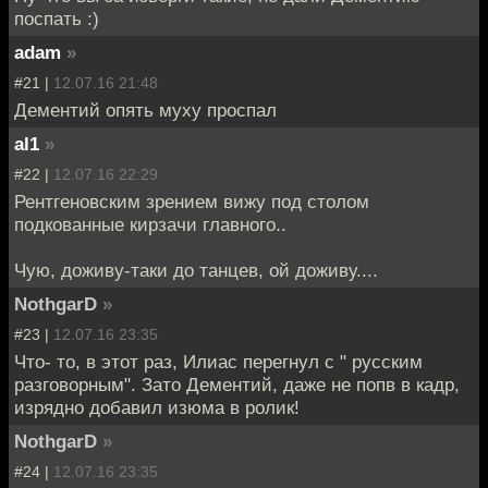
поспать :)
adam
»
#21 |
12.07.16 21:48
Дементий опять муху проспал
al1
»
#22 |
12.07.16 22:29
Рентгеновским зрением вижу под столом
подкованные кирзачи главного..
Чую, доживу-таки до танцев, ой доживу....
NothgarD
»
#23 |
12.07.16 23:35
Что- то, в этот раз, Илиас перегнул с " русским
разговорным". Зато Дементий, даже не попв в кадр,
изрядно добавил изюма в ролик!
NothgarD
»
#24 |
12.07.16 23:35