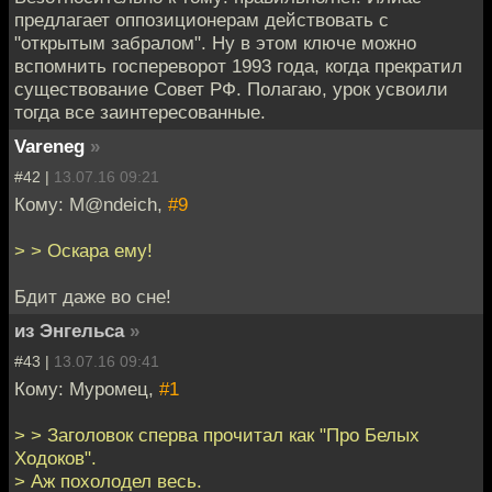
предлагает оппозиционерам действовать с
"открытым забралом". Ну в этом ключе можно
вспомнить госпереворот 1993 года, когда прекратил
существование Совет РФ. Полагаю, урок усвоили
тогда все заинтересованные.
Vareneg
»
#42 |
13.07.16 09:21
Кому: M@ndeich,
#9
> > Оскара ему!
Бдит даже во сне!
из Энгельса
»
#43 |
13.07.16 09:41
Кому: Муромец,
#1
> > Заголовок сперва прочитал как "Про Белых
Ходоков".
> Аж похолодел весь.