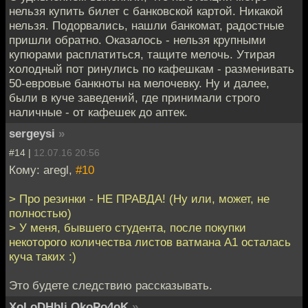
нельзя купить билет с банковской картой. Никакой
нельзя. Подорвались, нашли банкомат, радостные
пришли обратно. Оказалось - нельзя крупными
купюрами расплатиться, тащите мелочь. Утирая
холодный пот ринулись по кафешкам - разменивать
50-евровые банкноты на мелочевку. Ну и далее,
были в куче заведений, где принимали строго
наличные - от кафешек до аптек.
sergeysi
»
#14 |
12.07.16 20:56
Кому: aregl,
#10
> Про резинки - НЕ ПРАВДА! (Ну или, может, не
полностью)
> У меня, бывшего студента, после покупки
некоторого количества листов ватмана А1 осталась
куча таких :)
Это будете следствию рассказывать.
XoLoDHbIi OkoPo4oK
»